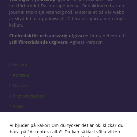
fackförbundet Fysioterapeuterna. Redaktionen har en
journalistiskt självständig roll. Materialet på vår webb
är skyddat av upphovsrätt. Citera oss gärna men ange
källan.
Chefredaktör och ansvarig utgivare:
Linus Hellerstedt
Ställföreträdande utgivare:
Agneta Persson
Lyssna
Kontakt
Om oss
Prenumeration
Arkiv
Annonsera
Vi bjuder på kakor! Om du tycker det är ok, klickar du
Förbundet
bara på "Acceptera alla". Du kan såklart välja vilken