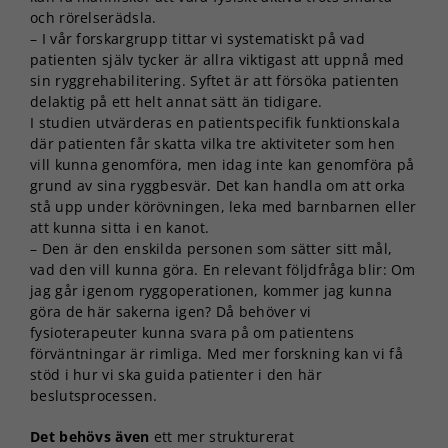
och rörelserädsla.
– I vår forskargrupp tittar vi systematiskt på vad
patienten själv tycker är allra viktigast att uppnå med
sin ryggrehabilitering. Syftet är att försöka patienten
delaktig på ett helt annat sätt än tidigare.
I studien utvärderas en patientspecifik funktionskala
där patienten får skatta vilka tre aktiviteter som hen
vill kunna genomföra, men idag inte kan genomföra på
grund av sina ryggbesvär. Det kan handla om att orka
stå upp under körövningen, leka med barnbarnen eller
att kunna sitta i en kanot.
– Den är den enskilda personen som sätter sitt mål,
vad den vill kunna göra. En relevant följdfråga blir: Om
jag går igenom ryggoperationen, kommer jag kunna
göra de här sakerna igen? Då behöver vi
fysioterapeuter kunna svara på om patientens
förväntningar är rimliga. Med mer forskning kan vi få
stöd i hur vi ska guida patienter i den här
beslutsprocessen.
Det behövs även
ett mer strukturerat