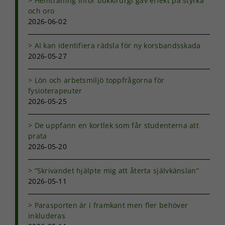
Hemträning inför bukkirurgi gav effekt på styrka
intressen och ditt
och oro
beteende när du
2026-06-02
surfar ökar du
chansen att få se
AI kan identifiera rädsla för ny korsbandsskada
personligt
anpassat innehåll
2026-05-27
och erbjudanden.
Lön och arbetsmiljö toppfrågorna för
fysioterapeuter
2026-05-25
De uppfann en kortlek som får studenterna att
prata
2026-05-20
”Skrivandet hjälpte mig att återta självkänslan”
2026-05-11
Parasporten är i framkant men fler behöver
inkluderas