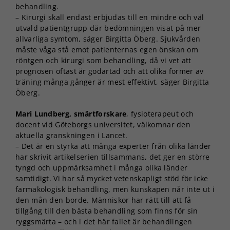
behandling.
– Kirurgi skall endast erbjudas till en mindre och väl
utvald patientgrupp där bedömningen visat på mer
allvarliga symtom, säger Birgitta Öberg. Sjukvården
måste våga stå emot patienternas egen önskan om
röntgen och kirurgi som behandling, då vi vet att
prognosen oftast är godartad och att olika former av
träning många gånger är mest effektivt, säger Birgitta
Öberg.
Mari Lundberg, smärtforskare
, fysioterapeut och
docent vid Göteborgs universitet, välkomnar den
aktuella granskningen i Lancet.
– Det är en styrka att många experter från olika länder
har skrivit artikelserien tillsammans, det ger en större
tyngd och uppmärksamhet i många olika länder
samtidigt. Vi har så mycket vetenskapligt stöd för icke
farmakologisk behandling, men kunskapen når inte ut i
den mån den borde. Människor har rätt till att få
tillgång till den bästa behandling som finns för sin
ryggsmärta – och i det här fallet är behandlingen