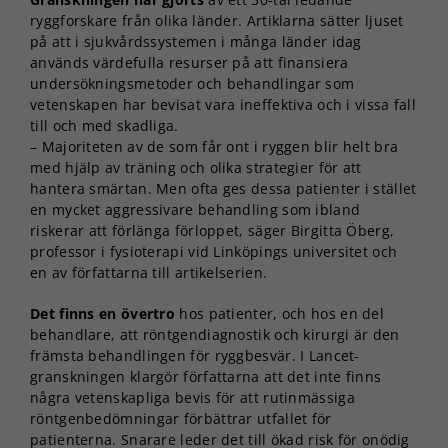
ryggforskare från olika länder. Artiklarna sätter ljuset
på att i sjukvårdssystemen i många länder idag
används värdefulla resurser på att finansiera
undersökningsmetoder och behandlingar som
vetenskapen har bevisat vara ineffektiva och i vissa fall
till och med skadliga.
– Majoriteten av de som får ont i ryggen blir helt bra
med hjälp av träning och olika strategier för att
hantera smärtan. Men ofta ges dessa patienter i stället
en mycket aggressivare behandling som ibland
riskerar att förlänga förloppet, säger Birgitta Öberg,
professor i fysioterapi vid Linköpings universitet och
en av författarna till artikelserien.
Det finns en övertro
hos patienter, och hos en del
behandlare, att röntgendiagnostik och kirurgi är den
främsta behandlingen för ryggbesvär. I Lancet-
granskningen klargör författarna att det inte finns
några vetenskapliga bevis för att rutinmässiga
röntgenbedömningar förbättrar utfallet för
patienterna. Snarare leder det till ökad risk för onödig