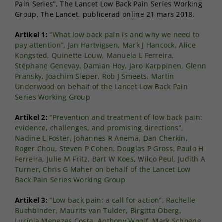
Pain Series”, The Lancet Low Back Pain Series Working
Group, The Lancet, publicerad online 21 mars 2018.
Artikel 1:
“What low back pain is and why we need to
pay attention”, Jan Hartvigsen, Mark J Hancock, Alice
Kongsted, Quinette Louw, Manuela L Ferreira,
Stéphane Genevay, Damian Hoy, Jaro Karppinen, Glenn
Pransky, Joachim Sieper, Rob J Smeets, Martin
Underwood on behalf of the Lancet Low Back Pain
Series Working Group
Artikel 2:
“Prevention and treatment of low back pain:
evidence, challenges, and promising directions”,
Nadine E Foster, Johannes R Anema, Dan Cherkin,
Roger Chou, Steven P Cohen, Douglas P Gross, Paulo H
Ferreira, Julie M Fritz, Bart W Koes, Wilco Peul, Judith A
Turner, Chris G Maher on behalf of the Lancet Low
Back Pain Series Working Group
Artikel 3:
“Low back pain: a call for action”, Rachelle
Buchbinder, Maurits van Tulder, Birgitta Öberg,
Lucíola Menezes Costa, Anthony Woolf, Mark Schoene,