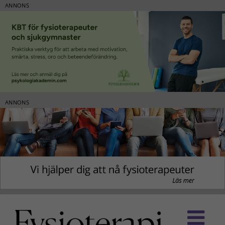
ANNONS
ANNONS
Fortsätt
till
innehållet