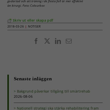
godartad och att träning i de flesta fall är mer effektivt
Nödvändiga
än kirurgi. Foto: Colourbox
Dessa kakor
går inte att
välja bort. De
Skriv ut eller skapa pdf
behövs för
2018-03-26
|
NOTISER
att hemsidan
över huvud
taget ska
Facebook
X
LinkedIn
E-
fungera.
post
Statistik
För att vi ska
kunna
förbättra
Senaste inläggen
hemsidans
funktionalitet
och
Bakgrund påverkar tillgång till smärtrehab
uppbyggnad,
2026-08-06
baserat på
hur
hemsidan
Nationell strategi ska stärka rehabilitering fram