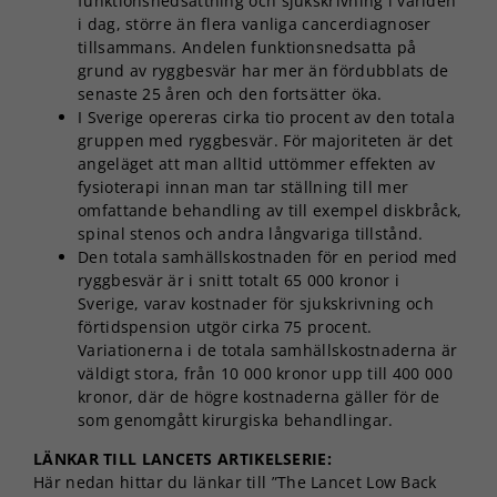
funktionsnedsättning och sjukskrivning i världen
i dag, större än flera vanliga cancerdiagnoser
tillsammans. Andelen funktionsnedsatta på
grund av ryggbesvär har mer än fördubblats de
senaste 25 åren och den fortsätter öka.
I Sverige opereras cirka tio procent av den totala
gruppen med ryggbesvär. För majoriteten är det
angeläget att man alltid uttömmer effekten av
fysioterapi innan man tar ställning till mer
omfattande behandling av till exempel diskbråck,
spinal stenos och andra långvariga tillstånd.
Den totala samhällskostnaden för en period med
ryggbesvär är i snitt totalt 65 000 kronor i
Sverige, varav kostnader för sjukskrivning och
förtidspension utgör cirka 75 procent.
Variationerna i de totala samhällskostnaderna är
väldigt stora, från 10 000 kronor upp till 400 000
kronor, där de högre kostnaderna gäller för de
som genomgått kirurgiska behandlingar.
LÄNKAR TILL LANCETS ARTIKELSERIE:
Här nedan hittar du länkar till ”The Lancet Low Back