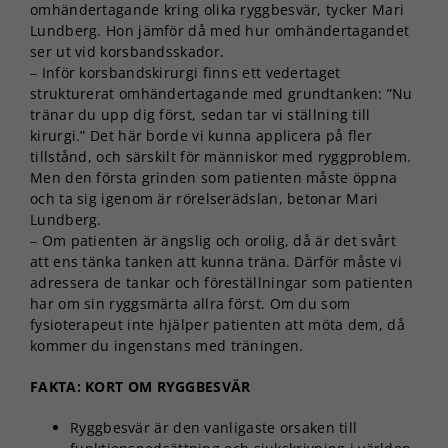
omhändertagande kring olika ryggbesvär, tycker Mari
Lundberg. Hon jämför då med hur omhändertagandet
ser ut vid korsbandsskador.
– Inför korsbandskirurgi finns ett vedertaget
strukturerat omhändertagande med grundtanken: ”Nu
tränar du upp dig först, sedan tar vi ställning till
kirurgi.” Det här borde vi kunna applicera på fler
tillstånd, och särskilt för människor med ryggproblem.
Men den första grinden som patienten måste öppna
och ta sig igenom är rörelserädslan, betonar Mari
Lundberg.
– Om patienten är ängslig och orolig, då är det svårt
att ens tänka tanken att kunna träna. Därför måste vi
adressera de tankar och föreställningar som patienten
har om sin ryggsmärta allra först. Om du som
fysioterapeut inte hjälper patienten att möta dem, då
kommer du ingenstans med träningen.
FAKTA: KORT OM RYGGBESVÄR
Ryggbesvär är den vanligaste orsaken till