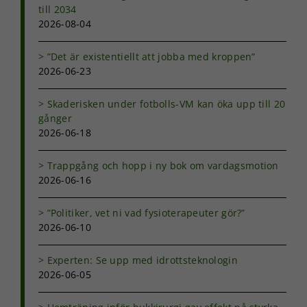
används.
till 2034
2026-08-04
Upplevelse
”Det är existentiellt att jobba med kroppen”
För att vår
2026-06-23
hemsida ska
prestera så
bra som
Skaderisken under fotbolls-VM kan öka upp till 20
möjligt under
gånger
ditt besök.
2026-06-18
Om du nekar
de här
Trappgång och hopp i ny bok om vardagsmotion
kakorna
2026-06-16
kommer viss
funktionalitet
att försvinna
”Politiker, vet ni vad fysioterapeuter gör?”
från
2026-06-10
hemsidan.
Experten: Se upp med idrottsteknologin
2026-06-05
Marknadsföring
Genom att dela
med dig av dina