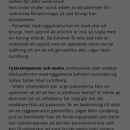
varken dyr eller avancerad!
Hon understryker också vikten av att patienter får
realistiska förväntningar på vad kirurgi kan
åstadkomma.
– Patienter med ryggsmärta har en stark stor på
kirurgi, men upp till 40 procent är inte så nöjda med
sin kirurgi efteråt. De behöver få veta vad som är
realistiskt att uppnå med en operation innan de tar
ställning till om de vill genomföra den, säger Mari
Lundberg.
Fysioterapeuter och andra
professioner som arbetar
med patienter med ryggsmärta behöver rannsaka sig
själva, tycker Mari Lundberg.
– Vilken information kan vi ge patienterna före en
operation så att de kan ta adekvata beslut? Vi måste ge
dem mer tid att reflektera, för idag går det allt
snabbare från att patienten får en bedömning till dess
att en ryggoperation genomförs, säger Mari Lundberg.
Just nu handleder hon ett forskningsprojekt som berör
hur fysioterapeuter på ett mer personcentrerat sätt
kan få människor att vara fysiskt aktiva trots smärta