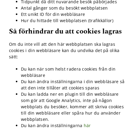
funktionalitet
Tidpunkt då ditt nuvarande besök påbörjades
att försvinna
Antal gånger som du besökt webbplatsen
från
Ett unikt ID för din webbläsare
hemsidan.
Hur du hittade till webbplatsen (trafikkällor)
Så förhindrar du att cookies lagras
Marknadsföring
Genom att dela
Om du inte vill att den här webbplatsen ska lagras
med dig av dina
cookies i din webbläsare kan du undvika det på olika
intressen och ditt
sätt:
beteende när du
surfar ökar du
Du kan när som helst radera cookies från din
chansen att få se
webbläsare
personligt
Du kan ändra inställningarna i din webbläsare så
anpassat innehåll
att den inte tillåter att cookies sparas
och erbjudanden.
Du kan ladda ner en plugin till din webbläsare
som gör att Google Analytics, inte på någon
webbplats du besöker, kommer att skriva cookies
till din webbläsare eller spåra hur du använder
webbplatsen.
Du kan ändra inställningarna
här