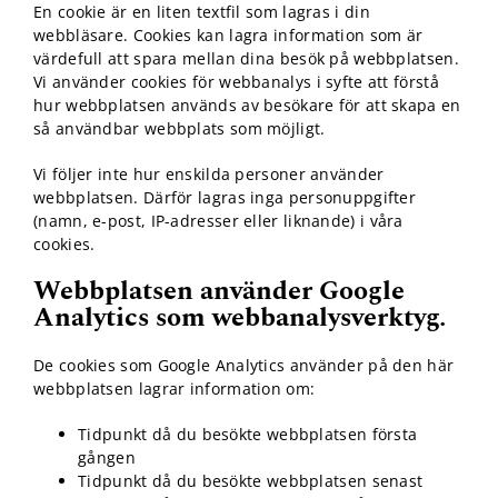
kunna
En cookie är en liten textfil som lagras i din
förbättra
webbläsare. Cookies kan lagra information som är
hemsidans
värdefull att spara mellan dina besök på webbplatsen.
funktionalitet
Vi använder cookies för webbanalys i syfte att förstå
och
hur webbplatsen används av besökare för att skapa en
uppbyggnad,
så användbar webbplats som möjligt.
baserat på
hur
hemsidan
Vi följer inte hur enskilda personer använder
används.
webbplatsen. Därför lagras inga personuppgifter
(namn, e-post, IP-adresser eller liknande) i våra
cookies.
Upplevelse
Webbplatsen använder Google
För att vår
Analytics som webbanalysverktyg.
hemsida ska
prestera så
bra som
De cookies som Google Analytics använder på den här
möjligt under
webbplatsen lagrar information om:
ditt besök.
Om du nekar
Tidpunkt då du besökte webbplatsen första
de här
gången
kakorna
kommer viss
Tidpunkt då du besökte webbplatsen senast