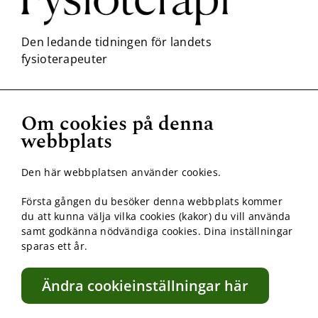
Om cookies på denna
webbplats
Nödvändiga
Dessa kakor
går inte att
Den här webbplatsen använder cookies.
välja bort. De
behövs för
Första gången du besöker denna webbplats kommer
att hemsidan
du att kunna välja vilka cookies (kakor) du vill använda
över huvud
taget ska
samt godkänna nödvändiga cookies. Dina inställningar
fungera.
sparas ett år.
Ändra cookieinställningar här
Statistik
För att vi ska