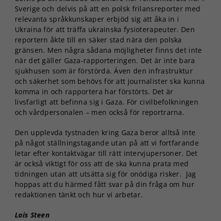
Sverige och delvis på att en polsk frilansreporter med
relevanta språkkunskaper erbjöd sig att åka in i
Ukraina för att träffa ukrainska fysioterapeuter. Den
reportern åkte till en säker stad nära den polska
gränsen. Men några sådana möjligheter finns det inte
när det gäller Gaza-rapporteringen. Det är inte bara
sjukhusen som är förstörda. Även den infrastruktur
och säkerhet som behövs för att journalister ska kunna
komma in och rapportera har förstörts. Det är
livsfarligt att befinna sig i Gaza. För civilbefolkningen
och vårdpersonalen – men också för reportrarna.
Den upplevda tystnaden kring Gaza beror alltså inte
på något ställningstagande utan på att vi fortfarande
letar efter kontaktvägar till rätt intervjupersoner. Det
är också viktigt för oss att de ska kunna prata med
tidningen utan att utsätta sig för onödiga risker. Jag
hoppas att du härmed fått svar på din fråga om hur
redaktionen tänkt och hur vi arbetar.
Lois Steen