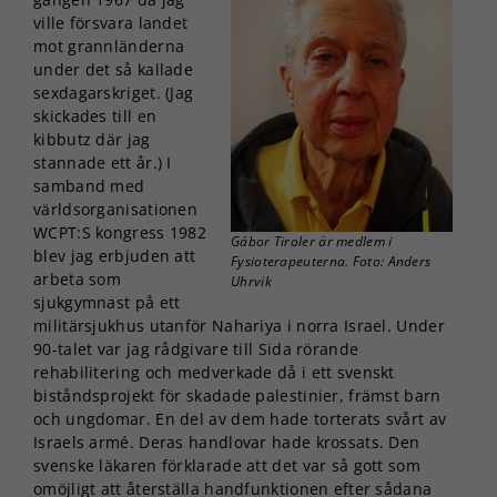
ville försvara landet
mot grannländerna
under det så kallade
sexdagarskriget. (Jag
skickades till en
kibbutz där jag
stannade ett år.) I
samband med
världsorganisationen
WCPT:S kongress 1982
Gábor Tiroler är medlem i
blev jag erbjuden att
Fysioterapeuterna. Foto: Anders
arbeta som
Uhrvik
sjukgymnast på ett
militärsjukhus utanför Nahariya i norra Israel. Under
90-talet var jag rådgivare till Sida rörande
rehabilitering och medverkade då i ett svenskt
biståndsprojekt för skadade palestinier, främst barn
och ungdomar. En del av dem hade torterats svårt av
Israels armé. Deras handlovar hade krossats. Den
svenske läkaren förklarade att det var så gott som
omöjligt att återställa handfunktionen efter sådana