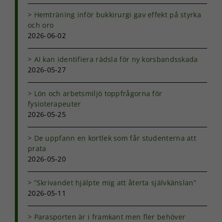
används.
Hemträning inför bukkirurgi gav effekt på styrka
och oro
2026-06-02
Upplevelse
För att vår
AI kan identifiera rädsla för ny korsbandsskada
hemsida ska
2026-05-27
prestera så
bra som
möjligt under
Lön och arbetsmiljö toppfrågorna för
ditt besök.
fysioterapeuter
Om du nekar
2026-05-25
de här
kakorna
kommer viss
De uppfann en kortlek som får studenterna att
funktionalitet
prata
att försvinna
2026-05-20
från
hemsidan.
”Skrivandet hjälpte mig att återta självkänslan”
2026-05-11
Marknadsföring
Parasporten är i framkant men fler behöver
Genom att dela