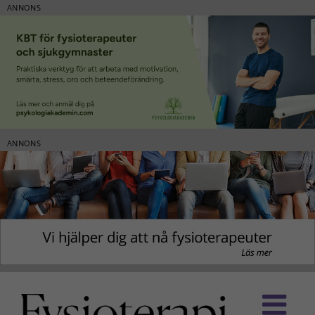
ANNONS
ANNONS
Fortsätt
till
innehållet