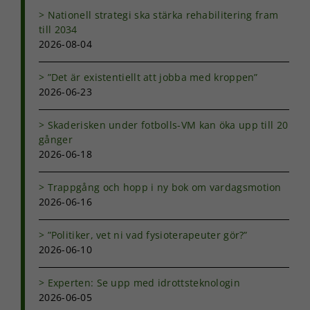
Nationell strategi ska stärka rehabilitering fram
Nödvändiga
till 2034
Dessa kakor
2026-08-04
går inte att
välja bort. De
”Det är existentiellt att jobba med kroppen”
behövs för
2026-06-23
att hemsidan
över huvud
taget ska
Skaderisken under fotbolls-VM kan öka upp till 20
fungera.
gånger
2026-06-18
Statistik
Trappgång och hopp i ny bok om vardagsmotion
För att vi ska
2026-06-16
kunna
förbättra
hemsidans
”Politiker, vet ni vad fysioterapeuter gör?”
funktionalitet
2026-06-10
och
uppbyggnad,
Experten: Se upp med idrottsteknologin
baserat på
2026-06-05
hur
hemsidan