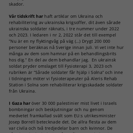
skador.
Vår tidskrift har
haft artiklar om Ukraina och
rehabilitering av ukrainska krigsoffer, dit även sårade
ukrainska soldater räknats, i tre nummer under 2022
och 2023. I ledaren i nr 2, 2022 står det till exempel
”Nu är en ny flyktingvåg på väg (…) Drygt 200 000
personer beräknas nå Sverige innan juli. Vi vet inte hur
många av dem som hamnar på en behandlingsbrits
hos dig.” En del av dem behandlar jag. En ukrainsk
soldat pryder omslaget till Fysioterapi 3, 2023 och
rubriken är ”Sårade soldater får hjälp i Solna” och inne
i tidningen möter vi fysioterapeuter på Aleris Rehab
Station i Solna som rehabiliterar krigsskadade soldater
från Ukraina.
I Gaza har
över 30 000 palestinier mist livet i Israels
bombningar och beskjutningar och nu genom
medvetet framkallad svält som EU:s utrikesminister
Josep Borrell betecknade det. De allra flesta av dem
var civila och två tredjedelar barn och kvinnor. De