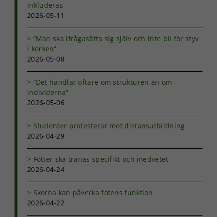
inkluderas
med dig av dina
intressen och ditt
2026-05-11
beteende när du
surfar ökar du
”Man ska ifrågasätta sig själv och inte bli för styv
chansen att få se
i korken”
personligt
2026-05-08
anpassat innehåll
och erbjudanden.
”Det handlar oftare om strukturen än om
individerna”
2026-05-06
Studenter protesterar mot distansutbildning
2026-04-29
Fötter ska tränas specifikt och medvetet
2026-04-24
Skorna kan påverka fotens funktion
2026-04-22