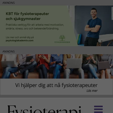
ANNONS
ANNONS
Fortsätt
till
innehållet