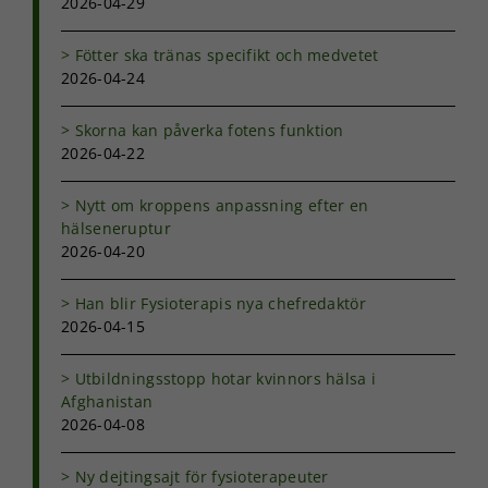
2026-04-29
över huvud
taget ska
Fötter ska tränas specifikt och medvetet
fungera.
2026-04-24
Statistik
Skorna kan påverka fotens funktion
För att vi ska
2026-04-22
kunna
förbättra
Nytt om kroppens anpassning efter en
hemsidans
hälseneruptur
funktionalitet
2026-04-20
och
uppbyggnad,
baserat på
Han blir Fysioterapis nya chefredaktör
hur
2026-04-15
hemsidan
används.
Utbildningsstopp hotar kvinnors hälsa i
Afghanistan
2026-04-08
Upplevelse
För att vår
hemsida ska
Ny dejtingsajt för fysioterapeuter