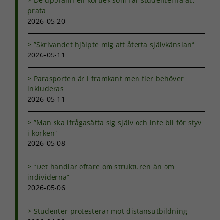
De uppfann en kortlek som får studenterna att
prata
2026-05-20
”Skrivandet hjälpte mig att återta självkänslan”
2026-05-11
Parasporten är i framkant men fler behöver
inkluderas
2026-05-11
”Man ska ifrågasätta sig själv och inte bli för styv
i korken”
2026-05-08
”Det handlar oftare om strukturen än om
Nödvändiga
individerna”
Dessa kakor
2026-05-06
går inte att
välja bort. De
behövs för
Studenter protesterar mot distansutbildning
att hemsidan