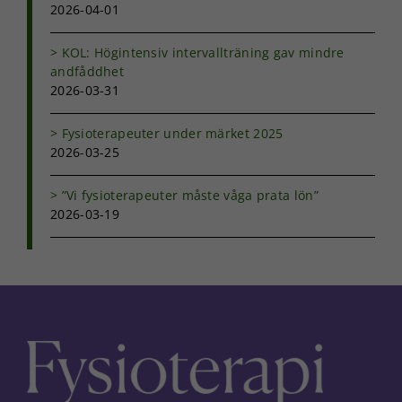
prestera så
2026-04-01
bra som
möjligt under
KOL: Högintensiv intervallträning gav mindre
ditt besök.
andfåddhet
Om du nekar
2026-03-31
de här
kakorna
kommer viss
Fysioterapeuter under märket 2025
funktionalitet
2026-03-25
att försvinna
från
hemsidan.
”Vi fysioterapeuter måste våga prata lön”
2026-03-19
Marknadsföring
Genom att dela
med dig av dina
intressen och ditt
beteende när du
surfar ökar du
chansen att få se
personligt
anpassat innehåll