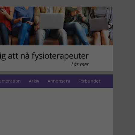
umeration
Arkiv
Annonsera
Förbundet