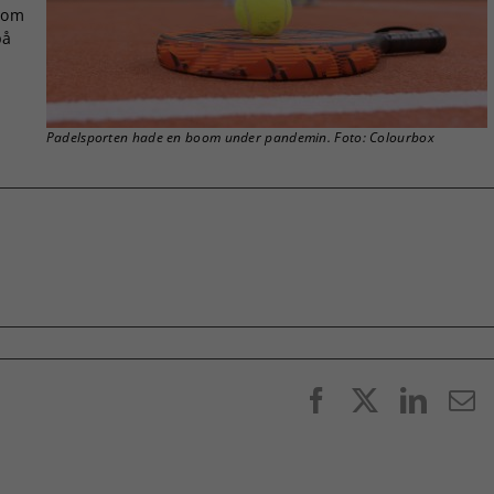
nom
på
Padelsporten hade en boom under pandemin. Foto: Colourbox
Facebook
X
Linke
E
p