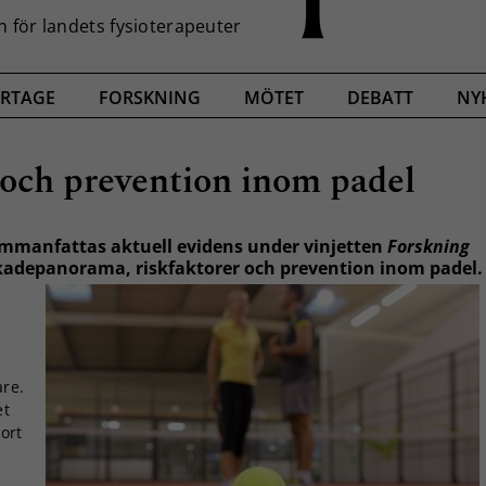
RTAGE
FORSKNING
MÖTET
DEBATT
NY
 och prevention inom padel
ammanfattas aktuell evidens under vinjetten
Forskning
skadepanorama, riskfaktorer och prevention inom padel
,
are.
et
ort