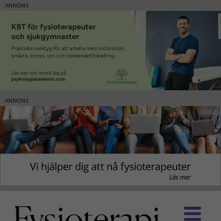
ANNONS
ANNONS
Fortsätt
till
innehållet