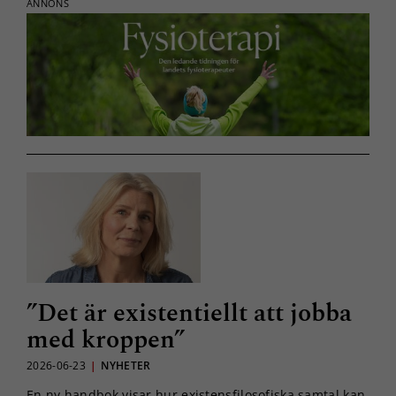
ANNONS
”Det är existentiellt att jobba
med kroppen”
2026-06-23
|
NYHETER
En ny handbok visar hur existensfilosofiska samtal kan