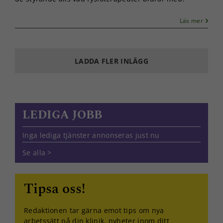
Läs mer
LADDA FLER INLÄGG
LEDIGA JOBB
Nödvändiga
Inga lediga tjänster annonseras just nu
Dessa kakor
går inte att
Se alla >
välja bort. De
behövs för
att hemsidan
Tipsa oss!
över huvud
taget ska
fungera.
Redaktionen tar gärna emot tips om nya
arbetssätt på din klinik, nyheter inom ditt