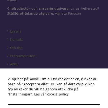
Chefredaktör och ansvarig utgivare:
Linus Hellerstedt
Ställföreträdande utgivare:
Agneta Persson
Lyssna
Kontakt
Om oss
Prenumeration
Arkiv
Annonsera
Vi bjuder på kakor! Om du tycker det är ok, klickar du
Förbundet
bara på "Acceptera alla". Du kan såklart välja vilken
Om cookies
typ av kakor du vill ha genom att klicka på
"Inställningar".
Läs vår cookie policy