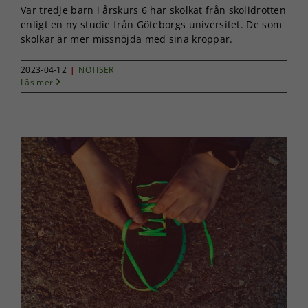
Var tredje barn i årskurs 6 har skolkat från skolidrotten
funktionalitet
enligt en ny studie från Göteborgs universitet. De som
att försvinna
från
skolkar är mer missnöjda med sina kroppar.
hemsidan.
2023-04-12
|
NOTISER
Läs mer
Marknadsföring
Genom att dela
med dig av dina
intressen och ditt
beteende när du
surfar ökar du
chansen att få se
personligt
anpassat innehåll
och erbjudanden.