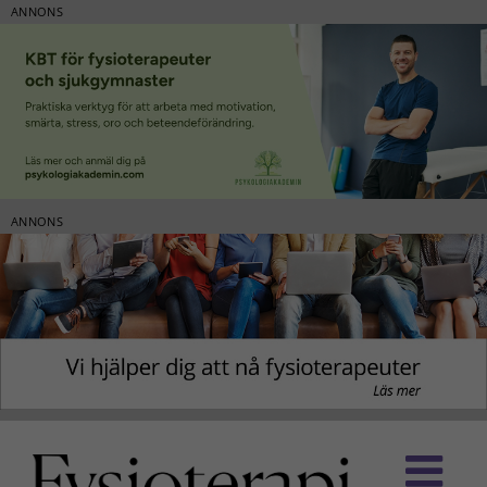
ANNONS
ANNONS
Fortsätt
till
innehållet