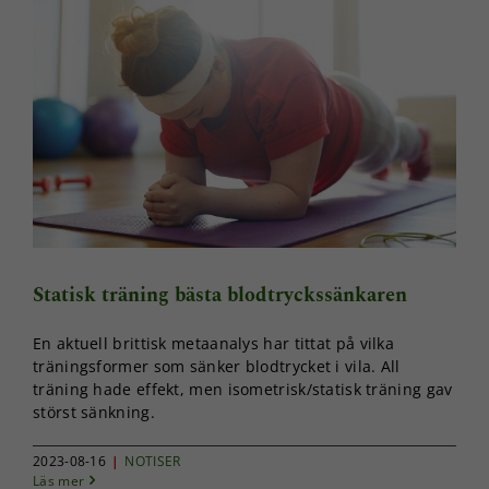
Nödvändiga
Dessa kakor
går inte att
välja bort. De
Statisk träning bästa blodtryckssänkaren
behövs för
att hemsidan
En aktuell brittisk metaanalys har tittat på vilka
över huvud
träningsformer som sänker blodtrycket i vila. All
taget ska
träning hade effekt, men isometrisk/statisk träning gav
fungera.
störst sänkning.
2023-08-16
|
NOTISER
Statistik
Läs mer
För att vi ska