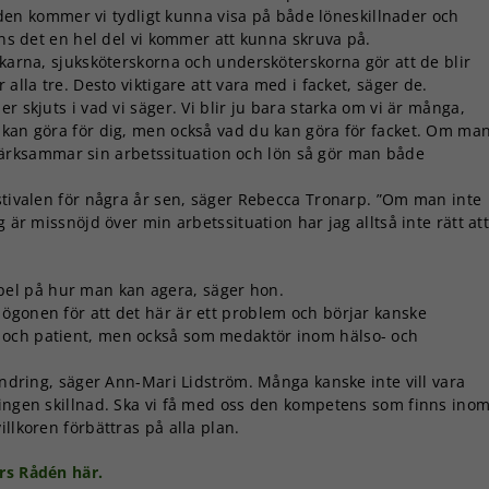
den kommer vi tydligt kunna visa på både löneskillnader och
inns det en hel del vi kommer att kunna skruva på.
äkarna, sjuksköterskorna och undersköterskorna gör att de blir
alla tre. Desto viktigare att vara med i facket, säger de.
r skjuts i vad vi säger. Vi blir ju bara starka om vi är många,
 kan göra för dig, men också vad du kan göra för facket. Om ma
rksammar sin arbetssituation och lön så gör man både
estivalen för några år sen, säger Rebecca Tronarp. ”Om man inte
g är missnöjd över min arbetssituation har jag alltså inte rätt at
pel på hur man kan agera, säger hon.
ögonen för att det här är ett problem och börjar kanske
 och patient, men också som medaktör inom hälso- och
rändring, säger Ann-Mari Lidström. Många kanske inte vill vara
 ingen skillnad. Ska vi få med oss den kompetens som finns ino
llkoren förbättras på alla plan.
ars Rådén här.