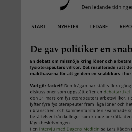
START
NYHETER
LEDARE
REPO
De gav politiker en snab
En debatt om missnöje kring löner och arbetsm
fysioterapeuters villkor. Det resulterade i att 
makthavarna för att ge dem en snabbkurs i hur 
Vad gör facket?
Den frågan har ställts flera gång
diskussioner som uppstått efter en
debattartikel
den 31 mars om fysioterapeuters arbetsvillkor. I 
lyfter fyra fysioterapeuter fram låga löner och het
i branschen, och kommentarsfälten svämmade sn
berättelser från kollegor som kunde bekräfta de
lägesbeskrivningen.
I en
intervju med Dagens Medicin
sa Lars Rådén (