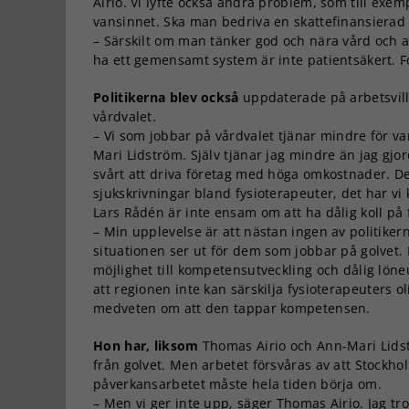
Airio. Vi lyfte också andra problem, som till exem
vansinnet. Ska man bedriva en skattefinansierad v
– Särskilt om man tänker god och nära vård och att
ha ett gemensamt system är inte patientsäkert. F
Politikerna blev också
uppdaterade på arbetsvill
vårdvalet.
– Vi som jobbar på vårdvalet tjänar mindre för va
Mari Lidström. Själv tjänar jag mindre än jag gjor
svårt att driva företag med höga omkostnader. De
sjukskrivningar bland fysioterapeuter, det har v
Lars Rådén är inte ensam om att ha dålig koll på 
– Min upplevelse är att nästan ingen av politikern
situationen ser ut för dem som jobbar på golvet. D
möjlighet till kompetensutveckling och dålig lön
att regionen inte kan särskilja fysioterapeuters 
medveten om att den tappar kompetensen.
Hon har, liksom
Thomas Airio och Ann-Mari Lidstr
från golvet. Men arbetet försvåras av att Stockho
påverkansarbetet måste hela tiden börja om.
– Men vi ger inte upp, säger Thomas Airio. Jag tror