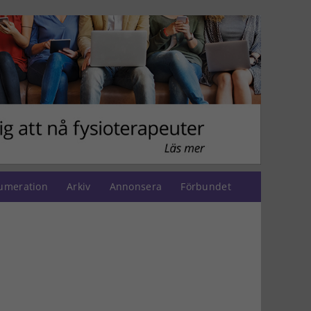
umeration
Arkiv
Annonsera
Förbundet