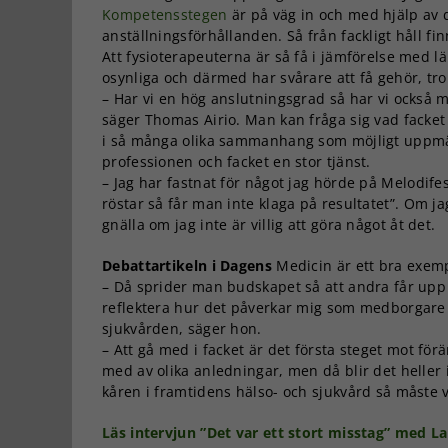
Kompetensstegen
är på väg in och med hjälp av 
anställningsförhållanden. Så från fackligt håll f
Att fysioterapeuterna är så få i jämförelse med l
osynliga och därmed har svårare att få gehör, tror 
– Har vi en hög anslutningsgrad så har vi också me
säger Thomas Airio. Man kan fråga sig vad facket
i så många olika sammanhang som möjligt uppmä
professionen och facket en stor tjänst.
– Jag har fastnat för något jag hörde på Melodif
röstar så får man inte klaga på resultatet”. Om ja
gnälla om jag inte är villig att göra något åt det.
Debattartikeln i Dagens
Medicin är ett bra exem
– Då sprider man budskapet så att andra får upp 
reflektera hur det påverkar mig som medborgare
sjukvården, säger hon.
– Att gå med i facket är det första steget mot fö
med av olika anledningar, men då blir det heller
kåren i framtidens hälso- och sjukvård så måste vi
Läs intervjun ”Det var ett stort misstag” med L