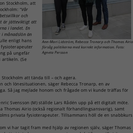
on Stockholm, att
Stockholm:
”Vår
betsvillkor och
t är jätteviktigt att
rna i landet. En
r i månadslön än
ulle enligt hans
Ann-Mari Lidström, Rebecca Tronarp och Thomas Airi
a fysioterapeuter
försåg politikerna med korrekt information. Foto:
Agneta Persson
ning på ungefär
artikeln. (Se
Stockholm att tända till – och agera.
ren och lönesituationen, säger Rebecca Tronarp, en av
ga. Så jag mejlade honom och frågade om vi kunde träffas för
ric Svensson (M) ställde Lars Rådén upp på ett digitalt möte.
a Thomas Airio (också regionalt förhandlingsansvarig), samt
lms privata fysioterapeuter. Tillsammans höll de en snabbkurs
som vi har tagit fram med hjälp av regionen själv, säger Thomas