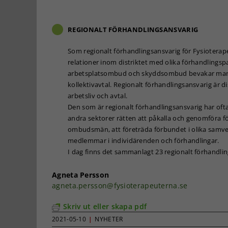
REGIONALT FÖRHANDLINGSANSVARIG
Som regionalt förhandlingsansvarig för Fysiotera
relationer inom distriktet med olika förhandlingsp
arbetsplatsombud och skyddsombud bevakar man att
kollektivavtal. Regionalt förhandlingsansvarig är d
arbetsliv och avtal.
Den som är regionalt förhandlingsansvarig har oft
andra sektorer rätten att påkalla och genomföra f
ombudsmän, att företräda förbundet i olika samve
medlemmar i individärenden och förhandlingar.
I dag finns det sammanlagt 23 regionalt förhandli
Agneta Persson
agneta.persson@fysioterapeuterna.se
Skriv ut eller skapa pdf
2021-05-10
|
NYHETER