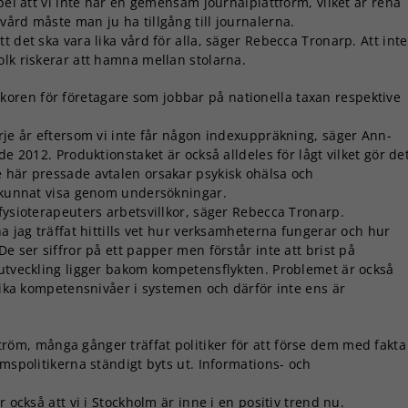
pel att vi inte har en gemensam journalplattform, vilket är rena
ård måste man ju ha tillgång till journalerna.
 det ska vara lika vård för alla, säger Rebecca Tronarp. Att inte
olk riskerar att hamna mellan stolarna.
koren för företagare som jobbar på nationella taxan respektive
rje år eftersom vi inte får någon indexuppräkning, säger Ann-
de 2012. Produktionstaket är också alldeles för lågt vilket gör de
 här pressade avtalen orsakar psykisk ohälsa och
i kunnat visa genom undersökningar.
fysioterapeuters arbetsvillkor, säger Rebecca Tronarp.
a jag träffat hittills vet hur verksamheterna fungerar och hur
e ser siffror på ett papper men förstår inte att brist på
eutveckling ligger bakom kompetensflykten. Problemet är också
olika kompetensnivåer i systemen och därför inte ens är
öm, många gånger träffat politiker för att förse dem med fakta
lmspolitikerna ständigt byts ut. Informations- och
 också att vi i Stockholm är inne i en positiv trend nu.