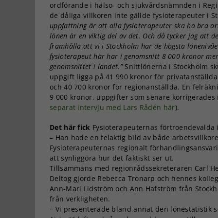
ordförande i hälso- och sjukvårdsnämnden i Regi
de dåliga villkoren inte gällde fysioterapeuter i 
uppfattning är att alla fysioterapeuter ska ha bra ar
lönen är en viktig del av det. Och då tycker jag att de
framhålla att vi i Stockholm har de högsta lönenivåe
fysioterapeut här har i genomsnitt 8 000 kronor me
genomsnittet i landet.”
Snittlönerna i Stockholm sk
uppgift ligga på 41 990 kronor för privatanställd
och 40 700 kronor för regionanställda. En felräk
9 000 kronor, uppgifter som senare korrigerades i 
separat intervju med Lars Rådén här
).
Det här fick
Fysioterapeuternas förtroendevalda i 
– Han hade en felaktig bild av både arbetsvillko
Fysioterapeuternas regionalt förhandlingsansvari
att synliggöra hur det faktiskt ser ut.
Tillsammans med regionrådssekreteraren Carl Hen
Deltog gjorde Rebecca Tronarp och hennes kolleg
Ann-Mari Lidström och Ann Hafström från Stockho
från verkligheten.
– Vi presenterade bland annat den lönestatistik 