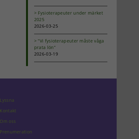
dIn
-
Fysioterapeuter under märket
ost
2025
2026-03-25
”Vi fysioterapeuter måste våga
prata lön”
2026-03-19
Lyssna
Kontakt
Om oss
Prenumeration