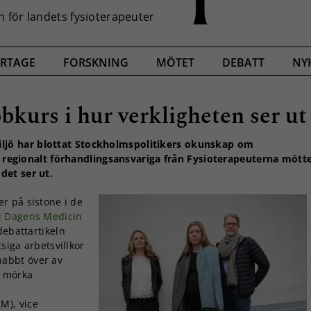
RTAGE
FORSKNING
MÖTET
DEBATT
NY
bkurs i hur verkligheten ser ut
iljö
har blottat Stockholmspolitikers okunskap om
de regionalt förhandlingsansvariga från Fysioterapeuterna mött
det ser ut.
er på sistone i de
 i Dagens Medicin
debattartikeln
siga arbetsvillkor
abbt över av
n mörka
M), vice