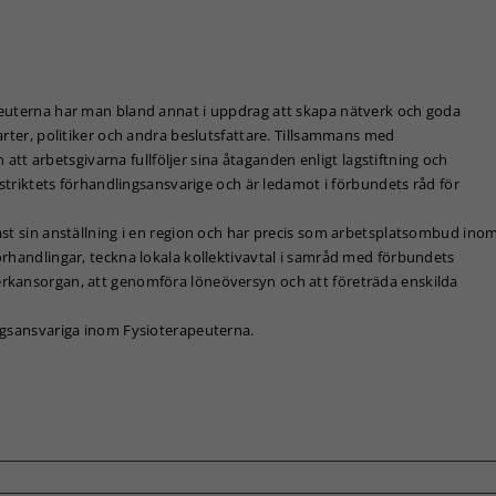
Nödvändiga
Dessa kakor
går inte att
välja bort. De
peuterna har man bland annat i uppdrag att skapa nätverk och goda
behövs för
arter, politiker och andra beslutsfattare. Tillsammans med
att hemsidan
 arbetsgivarna fullföljer sina åtaganden enligt lagstiftning och
över huvud
istriktets förhandlingsansvarige och är ledamot i förbundets råd för
taget ska
fungera.
ast sin anställning i en region och har precis som arbetsplatsombud ino
örhandlingar, teckna lokala kollektivavtal i samråd med förbundets
rkansorgan, att genomföra löneöversyn och att företräda enskilda
Statistik
För att vi ska
ngsansvariga inom Fysioterapeuterna.
kunna
förbättra
hemsidans
funktionalitet
och
uppbyggnad,
baserat på
hur