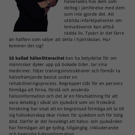
halverades hos dem som
deltog i jämförelse med dem
som inte gjorde det. Att
utbilda infarktpatienter om
levnadsvanor kan alltså
rädda liv. Tyvärr är det färre
än hälften som väljer att delta i hjärtskolan. Hur
kommer det sig?
Så kallad hälsolitteracitet
kan ha betydelse för om
människor dyker upp på bokade tider, tar sina
mediciner, följer träningsinstruktioner och förmår ta
hälsofrämjande beslut under en
rehabiliteringsprocess. Begreppet står för en persons
förmåga att finna, förstå och använda
hälsoinformation och det är en förutsättning för att
vara delaktig i såväl sin sjukvård som sin friskvård.
Forskning har visat att en begränsad förmåga att ta till
sig hälsokunskap ökar risken för sjukdom och för tidig
död. Därför är det livsviktigt att hälso- och sjukvården
har förmågan att ge tydlig, tillgänglig, inkluderande
och begriplig hälsoinformation.