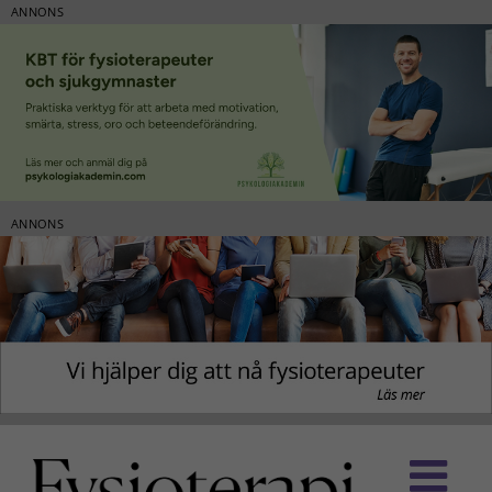
ANNONS
ANNONS
Fortsätt
till
innehållet