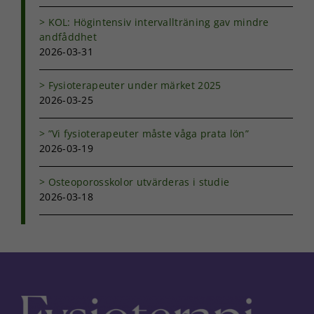
hemsidan.
KOL: Högintensiv intervallträning gav mindre
andfåddhet
2026-03-31
Marknadsföring
Genom att dela
med dig av dina
Fysioterapeuter under märket 2025
intressen och ditt
2026-03-25
beteende när du
surfar ökar du
”Vi fysioterapeuter måste våga prata lön”
chansen att få se
2026-03-19
personligt
anpassat innehåll
och erbjudanden.
Osteoporosskolor utvärderas i studie
2026-03-18