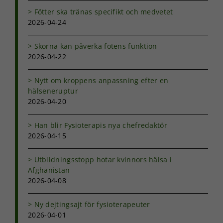
funktionalitet
Fötter ska tränas specifikt och medvetet
och
2026-04-24
uppbyggnad,
baserat på
hur
Skorna kan påverka fotens funktion
hemsidan
2026-04-22
används.
Nytt om kroppens anpassning efter en
hälseneruptur
Upplevelse
2026-04-20
För att vår
hemsida ska
prestera så
Han blir Fysioterapis nya chefredaktör
bra som
2026-04-15
möjligt under
ditt besök.
Utbildningsstopp hotar kvinnors hälsa i
Om du nekar
Afghanistan
de här
2026-04-08
kakorna
kommer viss
funktionalitet
Ny dejtingsajt för fysioterapeuter
att försvinna
2026-04-01
från