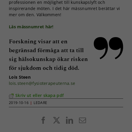
professionen en möjlighet till kunskapslyft och
inspirerande möten. I det här mässnumret berättar vi
mer om den. Välkommen!
Läs mässnumret här!
Forskning visar att en
begränsad förmåga att ta till
sig hälsokunskap ökar risken
för sjukdom och tidig död.
Lois Steen
lois.steen@fysioterapeuterna.se
Skriv ut eller skapa pdf
2019-10-16
|
LEDARE
Facebook
X
LinkedIn
E-
post