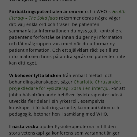
Förbättringspotentialen är enorm
och i WHO:s
Health
literacy – The Solid facts
rekommenderas några vägar
dit: välj enkla ord och fraser, be patienten
sammanfatta informationen du nyss gett, kontrollera
patientens förförståelse innan du ger ny information
och låt målgruppen vara med när du utformar ny
patientinformation. Och ett självklart råd: se till att
informationen finns på andra språk om patienten inte
kan ditt eget.
Vi behöver lyfta blicken
från enbart metod- och
behandlingskunskaper, säger
Charlotte Chruzander,
projektledare för Fysioterapi 2019 i en intervju
. För att
jobba hälsofrämjande behöver fysioterapeuter också
utveckla fler delar i sin yrkesroll, exempelvis
kunskaper i förbättringsarbete, kommunikation och
pedagogik, betonar hon i samklang med WHO.
I nästa vecka
bjuder Fysioterapeuterna in till den
stora vetenskapliga konferens som vartannat år ger