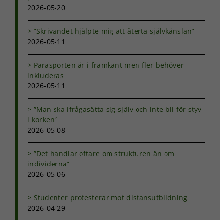
2026-05-20
”Skrivandet hjälpte mig att återta självkänslan”
2026-05-11
Parasporten är i framkant men fler behöver
Nödvändiga
inkluderas
Dessa kakor
2026-05-11
går inte att
välja bort. De
behövs för
”Man ska ifrågasätta sig själv och inte bli för styv
att hemsidan
i korken”
över huvud
2026-05-08
taget ska
fungera.
”Det handlar oftare om strukturen än om
individerna”
2026-05-06
Statistik
För att vi ska
Studenter protesterar mot distansutbildning
kunna
förbättra
2026-04-29
hemsidans