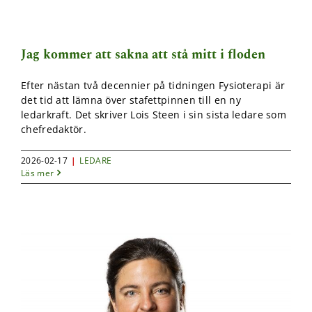
kunna
förbättra
hemsidans
funktionalitet
Jag kommer att sakna att stå mitt i floden
och
uppbyggnad,
baserat på
Efter nästan två decennier på tidningen Fysioterapi är
hur
det tid att lämna över stafettpinnen till en ny
hemsidan
ledarkraft. Det skriver Lois Steen i sin sista ledare som
används.
chefredaktör.
2026-02-17
|
LEDARE
Upplevelse
Läs mer
För att vår
hemsida ska
prestera så
bra som
möjligt under
ditt besök.
Om du nekar
de här
kakorna
kommer viss