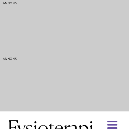
ANNONS
ANNONS
Fortsätt
till
innehållet