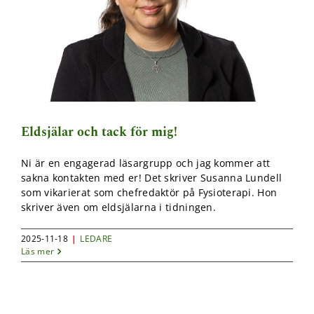
funktionalitet
att försvinna
från
hemsidan.
Marknadsföring
Genom att dela
med dig av dina
intressen och ditt
Eldsjälar och tack för mig!
beteende när du
surfar ökar du
Ni är en engagerad läsargrupp och jag kommer att
chansen att få se
sakna kontakten med er! Det skriver Susanna Lundell
personligt
som vikarierat som chefredaktör på Fysioterapi. Hon
anpassat innehåll
skriver även om eldsjälarna i tidningen.
och erbjudanden.
2025-11-18
|
LEDARE
Läs mer