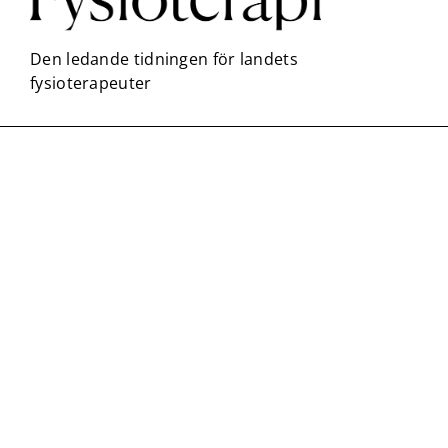
Nödvändiga
Dessa kakor
går inte att
välja bort. De
behövs för
att hemsidan
över huvud
taget ska
fungera.
Statistik
För att vi ska