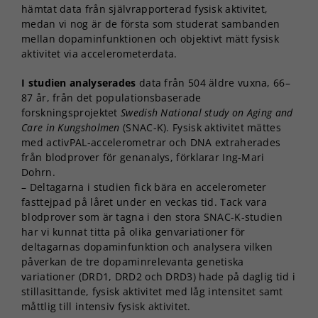
hämtat data från självrapporterad fysisk aktivitet,
medan vi nog är de första som studerat sambanden
mellan dopaminfunktionen och objektivt mätt fysisk
aktivitet via accelerometerdata.
I studien analyserades
data från 504 äldre vuxna, 66–
87 år, från det populationsbaserade
forskningsprojektet
Swedish National study on Aging and
Care in Kungsholmen
(SNAC-K). Fysisk aktivitet mättes
med activPAL-accelerometrar och DNA extraherades
från blodprover för genanalys, förklarar Ing-Mari
Dohrn.
– Deltagarna i studien fick bära en accelerometer
fasttejpad på låret under en veckas tid. Tack vara
blodprover som är tagna i den stora SNAC-K-studien
har vi kunnat titta på olika genvariationer för
deltagarnas dopaminfunktion och analysera vilken
påverkan de tre dopaminrelevanta genetiska
variationer (DRD1, DRD2 och DRD3) hade på daglig tid i
stillasittande, fysisk aktivitet med låg intensitet samt
måttlig till intensiv fysisk aktivitet.