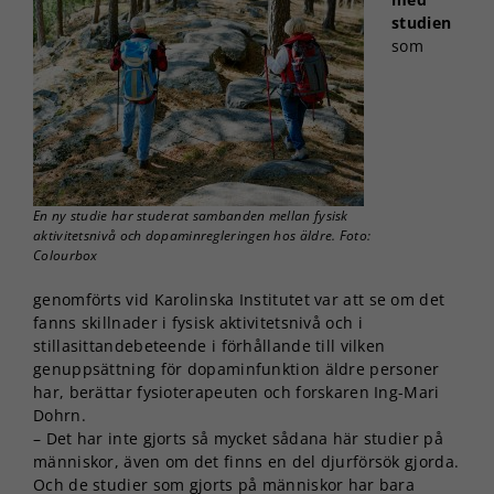
studien
som
En ny studie har studerat sambanden mellan fysisk
aktivitetsnivå och dopaminregleringen hos äldre. Foto:
Colourbox
genomförts vid Karolinska Institutet var att se om det
fanns skillnader i fysisk aktivitetsnivå och i
stillasittandebeteende i förhållande till vilken
genuppsättning för dopaminfunktion äldre personer
har, berättar fysioterapeuten och forskaren Ing-Mari
Dohrn.
– Det har inte gjorts så mycket sådana här studier på
människor, även om det finns en del djurförsök gjorda.
Och de studier som gjorts på människor har bara