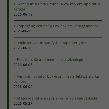
Skaderisken under fotbolls-VM kan öka upp till 20
gånger
2026-06-18
Trappgång och hopp i ny bok om vardagsmotion
2026-06-16
”Politiker, vet ni vad fysioterapeuter gör?”
Nödvändiga
2026-06-10
Dessa kakor
går inte att
välja bort. De
Experten: Se upp med idrottsteknologin
behövs för
2026-06-05
att hemsidan
över huvud
Hemträning inför bukkirurgi gav effekt på styrka
taget ska
fungera.
och oro
2026-06-02
Statistik
AI kan identifiera rädsla för ny korsbandsskada
För att vi ska
2026-05-27
kunna