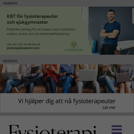
ANNONS
ANNONS
Fortsätt
till
innehållet