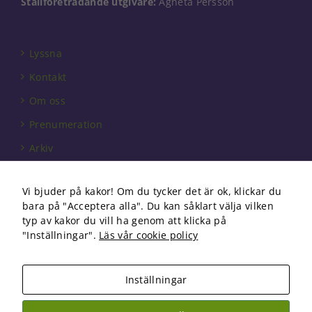
Ställföreträdande utgivare:
Agneta Persson
Lyssna
Kontakt
Om oss
Prenumeration
Arkiv
Annonsera
Vi bjuder på kakor! Om du tycker det är ok, klickar du
Förbundet
bara på "Acceptera alla". Du kan såklart välja vilken
Om cookies
typ av kakor du vill ha genom att klicka på
"Inställningar".
Läs vår cookie policy
Inställningar
Copyright 2026 Fysioterapi | All Rights Reserved