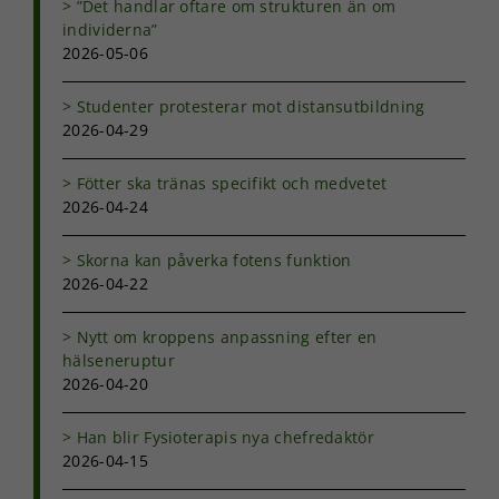
”Det handlar oftare om strukturen än om
att försvinna
individerna”
från
2026-05-06
hemsidan.
Studenter protesterar mot distansutbildning
Marknadsföring
2026-04-29
Genom att dela
med dig av dina
Fötter ska tränas specifikt och medvetet
intressen och ditt
2026-04-24
beteende när du
surfar ökar du
chansen att få se
Skorna kan påverka fotens funktion
personligt
2026-04-22
anpassat innehåll
och erbjudanden.
Nytt om kroppens anpassning efter en
hälseneruptur
2026-04-20
Han blir Fysioterapis nya chefredaktör
2026-04-15