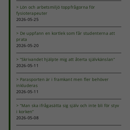
förbättra
Lön och arbetsmiljö toppfrågorna för
hemsidans
fysioterapeuter
funktionalitet
2026-05-25
och
uppbyggnad,
baserat på
De uppfann en kortlek som får studenterna att
hur
prata
hemsidan
2026-05-20
används.
”Skrivandet hjälpte mig att återta självkänslan”
2026-05-11
Upplevelse
För att vår
hemsida ska
Parasporten är i framkant men fler behöver
prestera så
inkluderas
bra som
2026-05-11
möjligt under
ditt besök.
Om du nekar
”Man ska ifrågasätta sig själv och inte bli för styv
de här
i korken”
kakorna
2026-05-08
kommer viss
funktionalitet