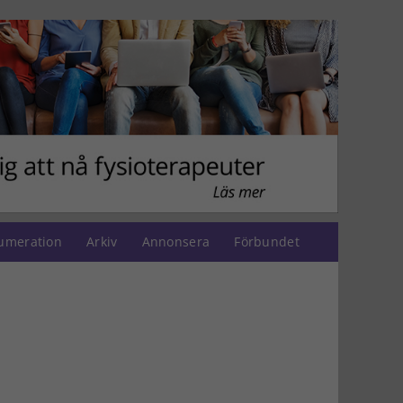
umeration
Arkiv
Annonsera
Förbundet