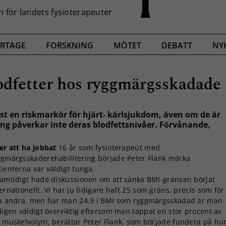
RTAGE
FORSKNING
MÖTET
DEBATT
NY
lodfetter hos ryggmärgsskadade
t en riskmarkör för hjärt- kärlsjukdom, även om de är
ing påverkar inte deras blodfettsnivåer. Förvånande,
er att ha jobbat
16 år som fysioterapeut med
ggmärgsskaderehabilitering började Peter Flank märka
ienterna var väldigt tunga.
Samtidigt hade diskussionen om att sänka BMI-gränsen börjat
ernationellt. Vi har ju tidigare haft 25 som gräns, precis som för
la andra, men har man 24,9 i BMI som ryggmärgsskadad är man
ligen väldigt överviktig eftersom man tappat en stor procent av
n muskelvolym, berättar Peter Flank, som började fundera på hu