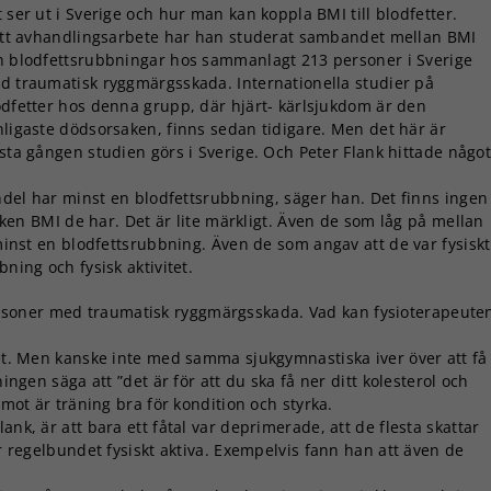
 ser ut i Sverige och hur man kan koppla BMI till blodfetter.
sitt avhandlingsarbete har han studerat sambandet mellan BMI
h blodfettsrubbningar hos sammanlagt 213 personer i Sverige
d traumatisk ryggmärgsskada. Internationella studier på
odfetter hos denna grupp, där hjärt- kärlsjukdom är den
nligaste dödsorsaken, finns sedan tidigare. Men det här är
rsta gången studien görs i Sverige. Och Peter Flank hittade någo
 andel har minst en blodfettsrubbning, säger han. Det finns ingen
vilken BMI de har. Det är lite märkligt. Även de som låg på mellan
 minst en blodfettsrubbning. Även de som angav att de var fysiskt
ning och fysisk aktivitet.
rsoner med traumatisk ryggmärgsskada. Vad kan fysioterapeute
tet. Men kanske inte med samma sjukgymnastiska iver över att få
ningen säga att ”det är för att du ska få ner ditt kolesterol och
emot är träning bra för kondition och styrka.
ank, är att bara ett fåtal var deprimerade, att de flesta skattar
är regelbundet fysiskt aktiva. Exempelvis fann han att även de