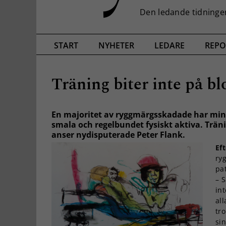
START
NYHETER
LEDARE
REPO
Träning biter inte på b
En majoritet av ryggmärgsskadade har mins
smala och regelbundet fysiskt aktiva. Trän
anser nydisputerade Peter Flank.
Eft
ry
pat
– 
int
al
tro
si