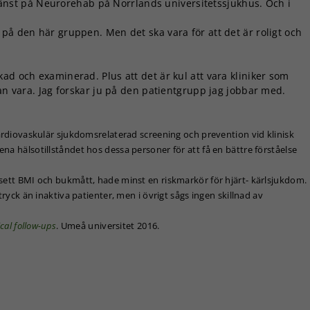
ttjänst på Neurorehab på Norrlands universitetssjukhus. Och i
på den här gruppen. Men det ska vara för att det är roligt och
ad och examinerad. Plus att det är kul att vara kliniker som
kan vara. Jag forskar ju på den patientgrupp jag jobbar med.
ardiovaskulär sjukdomsrelaterad screening och prevention vid klinisk
na hälsotillståndet hos dessa personer för att få en bättre förståelse
vsett BMI och bukmått, hade minst en riskmarkör för hjärt- kärlsjukdom.
tryck än inaktiva patienter, men i övrigt sågs ingen skillnad av
ical follow-ups
. Umeå universitet 2016.