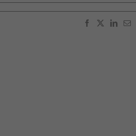
Facebook
X
Linke
E
p