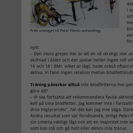
det
I 
oc
me
bl
Från omslaget till Peter Flanks avhandling.
va
fö
nytt.
– Den stora grejen här är att en så otroligt stor
skillnad i ålder och det spelar heller ingen roll 
16 och 18 i BMI, vilket är lågt, hade också oftast
aktiva. Vi fann ingen relation mellan blodfettsrubb
Träning påverkar alltså
inte blodfetterna hos pe
göra då?
– Vi ska fortsätta att rekommendera fysisk aktivi
koll på sina blodfetter. Jag kommer inte i fortsätt
dina triglycerider”, för det kan jag inte säga. Där
Andra resultat som var förvånande, enligt Peter Fl
sin smärta väldigt lågt och att en majoritet inte 
som kan stå och gå helt eller delvis inte tränar.