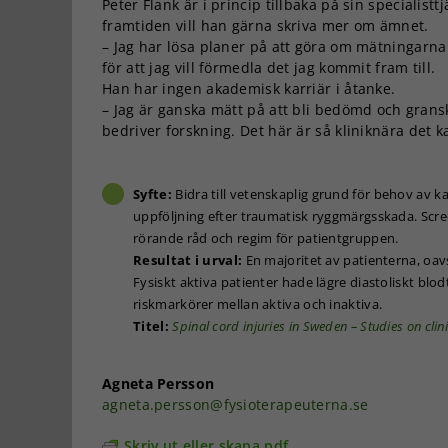
Peter Flank är i princip tillbaka på sin specialis
framtiden vill han gärna skriva mer om ämnet.
– Jag har lösa planer på att göra om mätningarna 
för att jag vill förmedla det jag kommit fram till.
Han har ingen akademisk karriär i åtanke.
– Jag är ganska mätt på att bli bedömd och gransk
bedriver forskning. Det här är så kliniknära det 
Syfte:
Bidra till vetenskaplig grund för behov av k
uppföljning efter traumatisk ryggmärgsskada. Scree
rörande råd och regim för patientgruppen.
Resultat i urval:
En majoritet av patienterna, oa
Fysiskt aktiva patienter hade lägre diastoliskt blod
riskmarkörer mellan aktiva och inaktiva.
Titel:
Spinal cord injuries in Sweden – Studies on clin
Agneta Persson
agneta.persson@fysioterapeuterna.se
Skriv ut eller skapa pdf