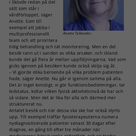
i Skövde redan på det
sätt som står i
vårdförloppet, säger
Anette. Som till
exempel att jobba i
Anette Tellander.
multiprofessionellt
team och att prioritera
tidig behandling och tät monitorering. Men en del
besök rann ut i sanden av olika orsaker, och ibland
kunde det gå flera år mellan uppföljningarna. Vad som
gicks igenom på besöken kunde också skilja sig åt.
– Vi gjorde olika beroende på vilka problem patienten
hade, säger Anette. Nu går vi igenom samma på alla.
Det är inget konstigt, vi gör funktionsbedömningar, tar
ledstatus, kollar vilken fysisk aktivitetsnivå de har och
så vidare. Men det är lika för alla och därmed mer
strukturerat nu.
Antalet besök och när dessa ska ske har också styrts
upp. Till exempel träffar fysioterapeuterna numera
nydiagnostiserade patienter senast 30 dagar efter
diagnos, en gång till efter tre månader när
medicinerna börjat verka ordentligt, och en tredje