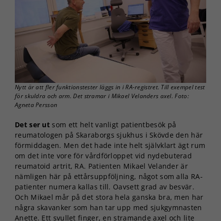
Nytt är att fler funktionstester läggs in i RA-registret. Till exempel test
för skuldra och arm. Det stramar i Mikael Velanders axel. Foto:
Agneta Persson
Det ser ut
som ett helt vanligt patientbesök på
reumatologen på Skaraborgs sjukhus i Skövde den här
förmiddagen. Men det hade inte helt självklart ägt rum
om det inte vore för vårdförloppet vid nydebuterad
reumatoid artrit, RA. Patienten Mikael Velander är
nämligen här på ettårsuppföljning, något som alla RA-
patienter numera kallas till. Oavsett grad av besvär.
Och Mikael mår på det stora hela ganska bra, men har
några skavanker som han tar upp med sjukgymnasten
Anette. Ett svullet finger, en stramande axel och lite