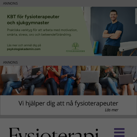
ANNONS
ANNONS
Fortsätt
till
innehållet