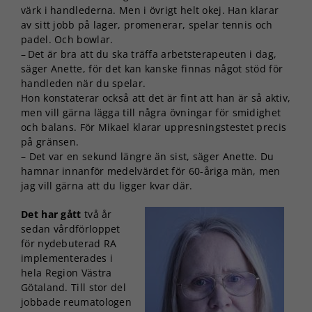
värk i handlederna. Men i övrigt helt okej. Han klarar
av sitt jobb på lager, promenerar, spelar tennis och
padel. Och bowlar.
– Det är bra att du ska träffa arbetsterapeuten i dag,
säger Anette, för det kan kanske finnas något stöd för
handleden när du spelar.
Hon konstaterar också att det är fint att han är så aktiv,
men vill gärna lägga till några övningar för smidighet
och balans. För Mikael klarar uppresningstestet precis
på gränsen.
– Det var en sekund längre än sist, säger Anette. Du
hamnar innanför medelvärdet för 60-åriga män, men
jag vill gärna att du ligger kvar där.
Det har gått
två år
sedan vårdförloppet
för nydebuterad RA
implementerades i
hela Region Västra
Götaland. Till stor del
jobbade reumatologen