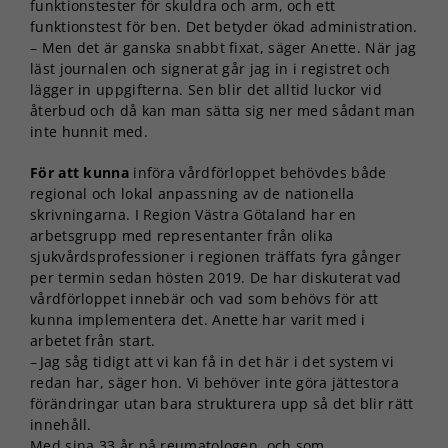
funktionstester för skuldra och arm, och ett
funktionstest för ben. Det betyder ökad administration.
– Men det är ganska snabbt fixat, säger Anette. När jag
läst journalen och signerat går jag in i registret och
lägger in uppgifterna. Sen blir det alltid luckor vid
återbud och då kan man sätta sig ner med sådant man
inte hunnit med.
För att kunna
införa vårdförloppet behövdes både
regional och lokal anpassning av de nationella
skrivningarna. I Region Västra Götaland har en
arbetsgrupp med representanter från olika
sjukvårdsprofessioner i regionen träffats fyra gånger
per termin sedan hösten 2019. De har diskuterat vad
vårdförloppet innebär och vad som behövs för att
kunna implementera det. Anette har varit med i
arbetet från start.
– Jag såg tidigt att vi kan få in det här i det system vi
redan har, säger hon. Vi behöver inte göra jättestora
förändringar utan bara strukturera upp så det blir rätt
innehåll.
Med sina 33 år på reumatologen, och som