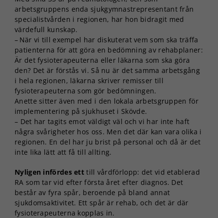
arbetsgruppens enda sjukgymnastrepresentant från
specialistvården i regionen, har hon bidragit med
värdefull kunskap.
– När vi till exempel har diskuterat vem som ska träffa
patienterna för att göra en bedömning av rehabplaner:
Är det fysioterapeuterna eller läkarna som ska göra
den? Det är förstås vi. Så nu är det samma arbetsgång
i hela regionen, läkarna skriver remisser till
fysioterapeuterna som gör bedömningen.
Anette sitter även med i den lokala arbetsgruppen för
implementering på sjukhuset i Skövde.
– Det har tagits emot väldigt väl och vi har inte haft
några svårigheter hos oss. Men det där kan vara olika i
regionen. En del har ju brist på personal och då är det
inte lika lätt att få till allting.
Nyligen infördes ett
till vårdförlopp: det vid etablerad
RA som tar vid efter första året efter diagnos. Det
består av fyra spår, beroende på bland annat
sjukdomsaktivitet. Ett spår är rehab, och det är där
fysioterapeuterna kopplas in.