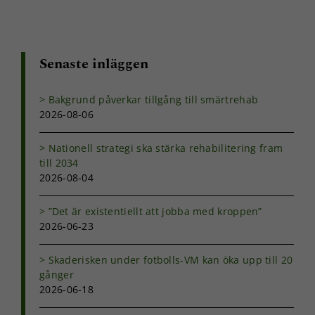
att hemsidan
över huvud
taget ska
fungera.
Senaste inläggen
Statistik
Bakgrund påverkar tillgång till smärtrehab
För att vi ska
2026-08-06
kunna
förbättra
hemsidans
Nationell strategi ska stärka rehabilitering fram
funktionalitet
till 2034
och
2026-08-04
uppbyggnad,
baserat på
hur
”Det är existentiellt att jobba med kroppen”
hemsidan
2026-06-23
används.
Skaderisken under fotbolls-VM kan öka upp till 20
gånger
Upplevelse
2026-06-18
För att vår
hemsida ska