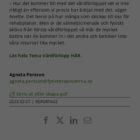
– Hur det kommer bli med det vårdförloppet vet vi inte
riktigt än eftersom vi precis har börjat med det, säger
Anette. Det beror på hur många som skickas till oss för
rehabplaner. Men är de välmedicinerade och fysiskt
aktiva från första vårdförloppet så mår de mycket
bättre när de kommer in i det andra och behöver inte
våra resurser lika mycket.
Läs hela Tema Vårdförlopp HÄR.
Agneta Persson
agneta.persson@fysioterapeuterna.se
Skriv ut eller skapa pdf
2023-02-07
|
REPORTAGE
Nödvändiga
Dessa kakor
Facebook
X
LinkedIn
E-
går inte att
post
välja bort. De
behövs för