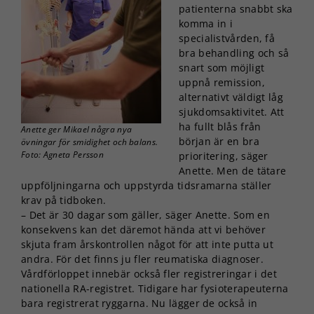
patienterna snabbt ska
komma in i
specialistvården, få
bra behandling och så
snart som möjligt
uppnå remission,
alternativt väldigt låg
sjukdomsaktivitet. Att
ha fullt blås från
Anette ger Mikael några nya
början är en bra
övningar för smidighet och balans.
Foto: Agneta Persson
prioritering, säger
Anette. Men de tätare
uppföljningarna och uppstyrda tidsramarna ställer
krav på tidboken.
– Det är 30 dagar som gäller, säger Anette. Som en
konsekvens kan det däremot hända att vi behöver
skjuta fram årskontrollen något för att inte putta ut
andra. För det finns ju fler reumatiska diagnoser.
Vårdförloppet innebär också fler registreringar i det
nationella RA-registret. Tidigare har fysioterapeuterna
bara registrerat ryggarna. Nu lägger de också in