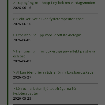
Trappgång och hopp i ny bok om vardagsmotion
prestera så
2026-06-16
bra som
möjligt under
ditt besök.
”Politiker, vet ni vad fysioterapeuter gör?”
Om du nekar
2026-06-10
de här
kakorna
kommer viss
Experten: Se upp med idrottsteknologin
funktionalitet
2026-06-05
att försvinna
från
Hemträning inför bukkirurgi gav effekt på styrka
hemsidan.
och oro
2026-06-02
Marknadsföring
AI kan identifiera rädsla för ny korsbandsskada
Genom att dela
2026-05-27
med dig av dina
intressen och ditt
beteende när du
Lön och arbetsmiljö toppfrågorna för
surfar ökar du
fysioterapeuter
chansen att få se
2026-05-25
personligt
anpassat innehåll