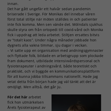
innan.
Det har gått ungefär ett halvår sedan pandemin
briserade i Sverige. För Monikas del innebar våren
först total stiltje när möten ställdes in och patienter
inte fick komma. Men sen vände det. Mölndals sjukhus
skulle styra om från ortopedi till covid-vård och Monika
fick i uppdrag att leda arbetet. Stiltjen ersattes bitvis
av ”totalt kaos”. Under några månader jobbade hon
dygnets alla vakna timmar, sju dagar i veckan.
– Vi satte upp en organisation med andningsgymnaster
och flyttade folk, bildade en arbetsgrupp som plockade
fram dokument, utbildade intensivvårdspersonal och
fysioterapeuter i andningsvård, både teoretiskt och
praktiskt, och vi byggde en kommunikationsplattform
för att kunna jobba tillsammans nationellt. Hade jag
vetat detta från början hade jag väl tänkt att det är
omöjligt. Men alltså, det går ju.
För det här
arbetet
fick hon utmärkelsen
Årets fysioterapeut av