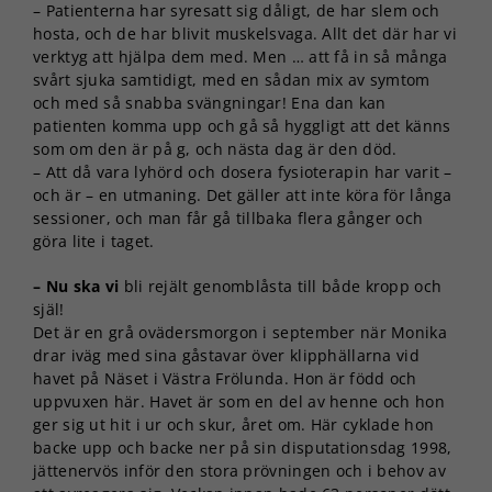
– Patienterna har syresatt sig dåligt, de har slem och
hosta, och de har blivit muskelsvaga. Allt det där har vi
verktyg att hjälpa dem med. Men … att få in så många
svårt sjuka samtidigt, med en sådan mix av symtom
och med så snabba svängningar! Ena dan kan
patienten komma upp och gå så hyggligt att det känns
som om den är på g, och nästa dag är den död.
– Att då vara lyhörd och dosera fysioterapin har varit –
och är – en utmaning. Det gäller att inte köra för långa
sessioner, och man får gå tillbaka flera gånger och
göra lite i taget.
– Nu ska vi
bli rejält genomblåsta till både kropp och
själ!
Det är en grå ovädersmorgon i september när Monika
drar iväg med sina gåstavar över klipphällarna vid
havet på Näset i Västra Frölunda. Hon är född och
uppvuxen här. Havet är som en del av henne och hon
ger sig ut hit i ur och skur, året om. Här cyklade hon
backe upp och backe ner på sin disputationsdag 1998,
jättenervös inför den stora prövningen och i behov av