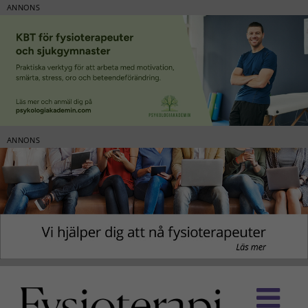
ANNONS
ANNONS
Fortsätt
till
innehållet