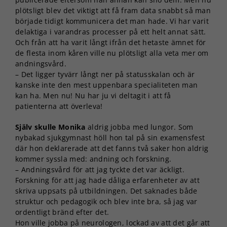
plötsligt blev det viktigt att få fram data snabbt så man
började tidigt kommunicera det man hade. Vi har varit
delaktiga i varandras processer på ett helt annat sätt.
Och från att ha varit långt ifrån det hetaste ämnet för
de flesta inom kåren ville nu plötsligt alla veta mer om
andningsvård.
– Det ligger tyvärr långt ner på statusskalan och är
kanske inte den mest uppenbara specialiteten man
kan ha. Men nu! Nu har ju vi deltagit i att få
patienterna att överleva!
Själv skulle Monika
aldrig jobba med lungor. Som
nybakad sjukgymnast höll hon tal på sin examensfest
där hon deklarerade att det fanns två saker hon aldrig
kommer syssla med: andning och forskning.
– Andningsvård för att jag tyckte det var äckligt.
Forskning för att jag hade dåliga erfarenheter av att
skriva uppsats på utbildningen. Det saknades både
struktur och pedagogik och blev inte bra, så jag var
ordentligt bränd efter det.
Hon ville jobba på neurologen, lockad av att det går att