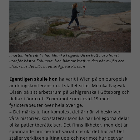
I nästan hela sitt liv har Monika Fagevik Olsén bott nära havet
utanför Västra Frölunda. Hon hämtar kraft ur den här miljön och
älskar när det blåser. Foto: Agneta Persson
Egentligen skulle hon
ha varit i Wien på en europeisk
andningskonferens nu. I stället sitter Monika Fagevik
Olsén på sitt arbetsrum på Sahlgrenska i Göteborg och
deltar i ännu ett Zoom-möte om covid-19 med
fysioterapeuter över hela Sverige.
– Det märks ju hur komplext det är när vi beskriver
våra historier, konstaterar Monika när kollegorna delar
olika patientberättelser. Det finns likheter, men det är
spännande hur oerhört variationsrikt det här är! Det
ställer verkligen allting upp och ner mot hur det var