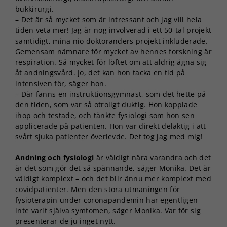
bukkirurgi.
– Det är så mycket som är intressant och jag vill hela
tiden veta mer! Jag är nog involverad i ett 50-tal projekt
samtidigt, mina nio doktoranders projekt inkluderade.
Gemensam nämnare för mycket av hennes forskning är
respiration. Så mycket för löftet om att aldrig ägna sig
åt andningsvård. Jo, det kan hon tacka en tid på
intensiven för, säger hon.
– Där fanns en instruktionsgymnast, som det hette på
den tiden, som var så otroligt duktig. Hon kopplade
ihop och testade, och tänkte fysiologi som hon sen
applicerade på patienten. Hon var direkt delaktig i att
svårt sjuka patienter överlevde. Det tog jag med mig!
Andning och fysiologi
är väldigt nära varandra och det
är det som gör det så spännande, säger Monika. Det är
väldigt komplext – och det blir ännu mer komplext med
covidpatienter. Men den stora utmaningen för
fysioterapin under coronapandemin har egentligen
inte varit själva symtomen, säger Monika. Var för sig
presenterar de ju inget nytt.