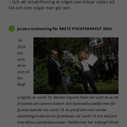
– Och att rehabilitering är något som börjar redan på
över huvud
IVA och inte något man gör sen.
taget ska
fungera.
Juryns motivering för ÅRETS FYSIOTERAPEUT 2020:
Statistik
För att vi ska
”År
kunna
2020
förbättra
har
hemsidans
varit
funktionalitet
ett år
och
som så
uppbyggnad,
baserat på
här
hur
långt
hemsidan
används.
präglats av covid-19. Monika Fagevik Olsén har varit en av de
drivande personerna bakom den Nationella plattformen för
fysioterapeuter om covid-19, en plattform som samlat
Upplevelse
utbildningsmaterial om fysioterapi vid covid-19 och erbjudit
För att vår
interaktiva paneldiskussioner. Plattformen har bidragit till att
hemsida ska