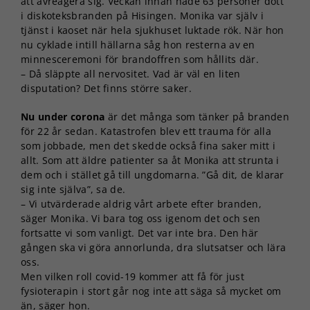
att avreagera sig. Veckan innan hade 63 personer dött
i diskoteksbranden på Hisingen. Monika var själv i
tjänst i kaoset när hela sjukhuset luktade rök. När hon
nu cyklade intill hällarna såg hon resterna av en
minnesceremoni för brandoffren som hållits där.
– Då släppte all nervositet. Vad är väl en liten
disputation? Det finns större saker.
Nu under corona
är det många som tänker på branden
för 22 år sedan. Katastrofen blev ett trauma för alla
som jobbade, men det skedde också fina saker mitt i
allt. Som att äldre patienter sa åt Monika att strunta i
dem och i stället gå till ungdomarna. ”Gå dit, de klarar
sig inte själva”, sa de.
– Vi utvärderade aldrig vårt arbete efter branden,
säger Monika. Vi bara tog oss igenom det och sen
fortsatte vi som vanligt. Det var inte bra. Den här
gången ska vi göra annorlunda, dra slutsatser och lära
oss.
Men vilken roll covid-19 kommer att få för just
fysioterapin i stort går nog inte att säga så mycket om
än, säger hon.