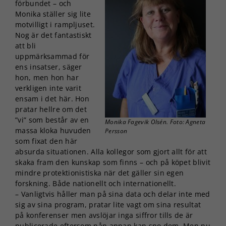
förbundet – och
Monika ställer sig lite
motvilligt i rampljuset.
Nog är det fantastiskt
att bli
uppmärksammad för
ens insatser, säger
hon, men hon har
verkligen inte varit
ensam i det här. Hon
pratar hellre om det
”vi” som består av en
Monika Fagevik Olsén. Foto: Agneta
massa kloka huvuden
Persson
som fixat den här
absurda situationen. Alla kollegor som gjort allt för att
skaka fram den kunskap som finns – och på köpet blivit
mindre protektionistiska när det gäller sin egen
forskning. Både nationellt och internationellt.
– Vanligtvis håller man på sina data och delar inte med
sig av sina program, pratar lite vagt om sina resultat
på konferenser men avslöjar inga siffror tills de är
publicerade eftersom nån annan kan sno dem. Men nu