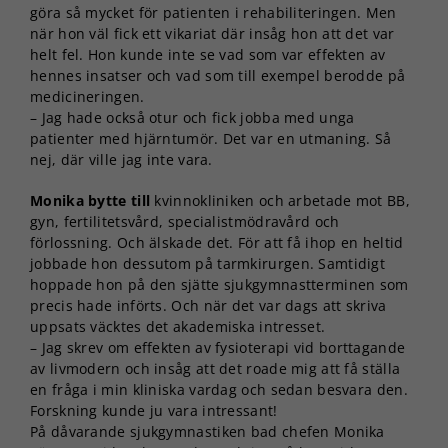
göra så mycket för patienten i rehabiliteringen. Men
när hon väl fick ett vikariat där insåg hon att det var
helt fel. Hon kunde inte se vad som var effekten av
hennes insatser och vad som till exempel berodde på
medicineringen.
– Jag hade också otur och fick jobba med unga
patienter med hjärntumör. Det var en utmaning. Så
nej, där ville jag inte vara.
Monika bytte till
kvinnokliniken och arbetade mot BB,
gyn, fertilitetsvård, specialistmödravård och
förlossning. Och älskade det. För att få ihop en heltid
jobbade hon dessutom på tarmkirurgen. Samtidigt
hoppade hon på den sjätte sjukgymnastterminen som
precis hade införts. Och när det var dags att skriva
uppsats väcktes det akademiska intresset.
– Jag skrev om effekten av fysioterapi vid borttagande
av livmodern och insåg att det roade mig att få ställa
en fråga i min kliniska vardag och sedan besvara den.
Forskning kunde ju vara intressant!
På dåvarande sjukgymnastiken bad chefen Monika