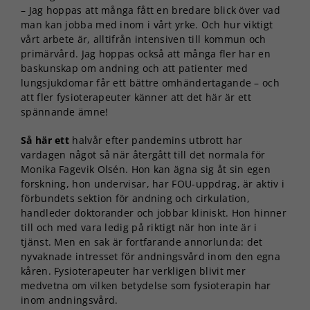
– Jag hoppas att många fått en bredare blick över vad
man kan jobba med inom i vårt yrke. Och hur viktigt
vårt arbete är, alltifrån intensiven till kommun och
primärvård. Jag hoppas också att många fler har en
baskunskap om andning och att patienter med
lungsjukdomar får ett bättre omhändertagande – och
att fler fysioterapeuter känner att det här är ett
spännande ämne!
Så här ett
halvår efter pandemins utbrott har
vardagen något så när återgått till det normala för
Monika Fagevik Olsén. Hon kan ägna sig åt sin egen
forskning, hon undervisar, har FOU-uppdrag, är aktiv i
förbundets sektion för andning och cirkulation,
handleder doktorander och jobbar kliniskt. Hon hinner
till och med vara ledig på riktigt när hon inte är i
Nödvändiga
tjänst. Men en sak är fortfarande annorlunda: det
Dessa kakor
nyvaknade intresset för andningsvård inom den egna
går inte att
kåren. Fysioterapeuter har verkligen blivit mer
välja bort. De
medvetna om vilken betydelse som fysioterapin har
behövs för
inom andningsvård.
att hemsidan