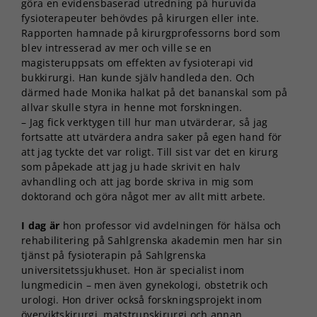
göra en evidensbaserad utredning på huruvida
fysioterapeuter behövdes på kirurgen eller inte.
Rapporten hamnade på kirurgprofessorns bord som
blev intresserad av mer och ville se en
magisteruppsats om effekten av fysioterapi vid
bukkirurgi. Han kunde själv handleda den. Och
därmed hade Monika halkat på det bananskal som på
allvar skulle styra in henne mot forskningen.
– Jag fick verktygen till hur man utvärderar, så jag
fortsatte att utvärdera andra saker på egen hand för
att jag tyckte det var roligt. Till sist var det en kirurg
som påpekade att jag ju hade skrivit en halv
avhandling och att jag borde skriva in mig som
doktorand och göra något mer av allt mitt arbete.
I dag är
hon professor vid avdelningen för hälsa och
rehabilitering på Sahlgrenska akademin men har sin
tjänst på fysioterapin på Sahlgrenska
universitetssjukhuset. Hon är specialist inom
lungmedicin – men även gynekologi, obstetrik och
urologi. Hon driver också forskningsprojekt inom
överviktskirurgi, matstrupskirurgi och annan