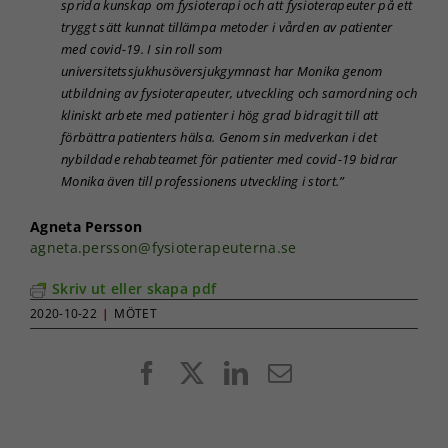
sprida kunskap om fysioterapi och att fysioterapeuter på ett
prestera så
tryggt sätt kunnat tillämpa metoder i vården av patienter
bra som
möjligt under
med covid-19. I sin roll som
ditt besök.
universitetssjukhusöversjukgymnast har Monika genom
Om du nekar
utbildning av fysioterapeuter, utveckling och samordning och
de här
kliniskt arbete med patienter i hög grad bidragit till att
kakorna
förbättra patienters hälsa. Genom sin medverkan i det
kommer viss
nybildade rehabteamet för patienter med covid-19 bidrar
funktionalitet
att försvinna
Monika även till professionens utveckling i stort.”
från
hemsidan.
Agneta Persson
agneta.persson@fysioterapeuterna.se
Marknadsföring
Skriv ut eller skapa pdf
Genom att dela
2020-10-22
|
MÖTET
med dig av dina
intressen och ditt
beteende när du
Facebook
X
LinkedIn
E-
surfar ökar du
post
chansen att få se
personligt
anpassat innehåll