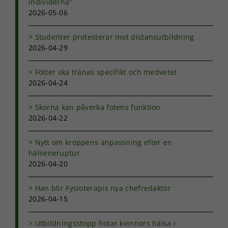
individerna”
hemsidans
2026-05-06
funktionalitet
och
Studenter protesterar mot distansutbildning
uppbyggnad,
baserat på
2026-04-29
hur
hemsidan
Fötter ska tränas specifikt och medvetet
används.
2026-04-24
Skorna kan påverka fotens funktion
Upplevelse
2026-04-22
För att vår
hemsida ska
prestera så
Nytt om kroppens anpassning efter en
bra som
hälseneruptur
möjligt under
2026-04-20
ditt besök.
Om du nekar
Han blir Fysioterapis nya chefredaktör
de här
kakorna
2026-04-15
kommer viss
funktionalitet
Utbildningsstopp hotar kvinnors hälsa i
att försvinna