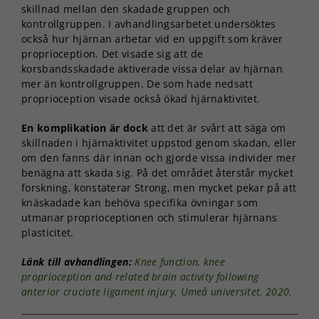
skillnad mellan den skadade gruppen och
kontrollgruppen. I avhandlingsarbetet undersöktes
också hur hjärnan arbetar vid en uppgift som kräver
proprioception. Det visade sig att de
korsbandsskadade aktiverade vissa delar av hjärnan
mer än kontrollgruppen. De som hade nedsatt
proprioception visade också ökad hjärnaktivitet.
En komplikation är dock
att det är svårt att säga om
skillnaden i hjärnaktivitet uppstod genom skadan, eller
om den fanns där innan och gjorde vissa individer mer
benägna att skada sig. På det området återstår mycket
forskning, konstaterar Strong, men mycket pekar på att
knäskadade kan behöva specifika övningar som
utmanar proprioceptionen och stimulerar hjärnans
plasticitet.
Länk till avhandlingen:
Knee function, knee
proprioception and related brain activity following
anterior cruciate ligament injury
.
Umeå universitet, 2020.