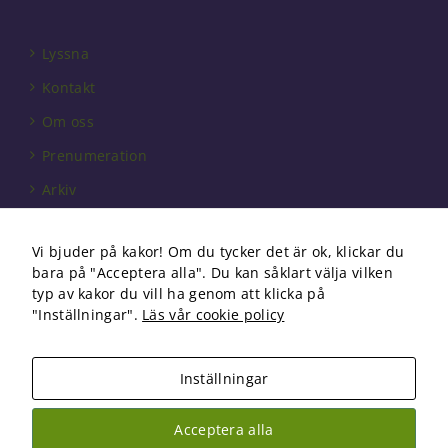
Lyssna
Kontakt
Om oss
Prenumeration
Arkiv
Annonsera
Vi bjuder på kakor! Om du tycker det är ok, klickar du
Förbundet
bara på "Acceptera alla". Du kan såklart välja vilken
Om cookies
typ av kakor du vill ha genom att klicka på
"Inställningar".
Läs vår cookie policy
Inställningar
Copyright 2026 Fysioterapi | All Rights Reserved
Acceptera alla
Facebook
Instagram