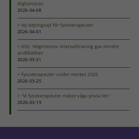
Afghanistan
från
2026-04-08
hemsidan.
Ny dejtingsajt för fysioterapeuter
2026-04-01
Marknadsföring
Genom att dela
med dig av dina
KOL: Högintensiv intervallträning gav mindre
intressen och ditt
andfåddhet
beteende när du
2026-03-31
surfar ökar du
chansen att få se
personligt
Fysioterapeuter under märket 2025
anpassat innehåll
2026-03-25
och erbjudanden.
”Vi fysioterapeuter måste våga prata lön”
2026-03-19