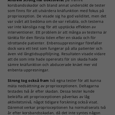
korsbandsskador och bland annat undersökt de tester
som finns för att utvärdera knäfunktion med fokus på
proprioception. De visade sig ha god validitet, men det
var svårt att bedöma om de var reliabla, och testerna
var inte känsliga nog för att upptäcka effekten av
interventioner. Ett problem är att många av testerna är
tänkta för den första tiden efter en skada och för
idrottande patienter. Enbensuppresningar förefaller
dock vara ett test som fungerar på alla patienter och
även vid långtidsuppföljning. Resultaten visade vidare
att de som inte hade opererats för sin skada hade
sämre knäfunktion och abducerade knäet mer vid
enbenta uppresningar.
Strong tog också fram
två egna tester för att kunna
mäta nedsättning av proprioceptionen. Deltagarna
testades två år efter skadan. Dessa tester kunde
bekräfta att proprioceptionen påverkas av låg
aktivitetsnivå, något tidigare forskning också visat.
Däremot verkar proprioceptionen ha normaliserats två
år efter korsbandsskadan, då det inte syntes någon