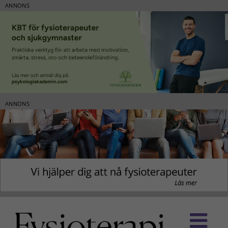
ANNONS
ANNONS
Fortsätt
till
innehållet