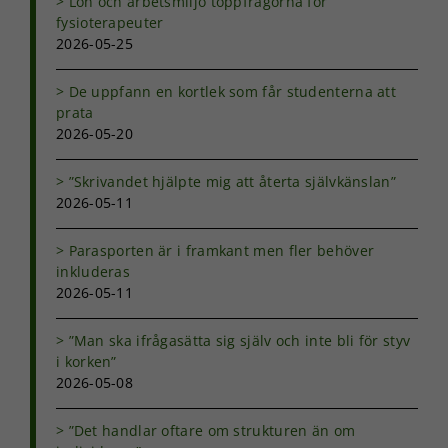
Lön och arbetsmiljö toppfrågorna för
fysioterapeuter
2026-05-25
De uppfann en kortlek som får studenterna att
prata
2026-05-20
Nödvändiga
”Skrivandet hjälpte mig att återta självkänslan”
Dessa kakor
2026-05-11
går inte att
välja bort. De
behövs för
Parasporten är i framkant men fler behöver
att hemsidan
inkluderas
över huvud
2026-05-11
taget ska
fungera.
”Man ska ifrågasätta sig själv och inte bli för styv
i korken”
2026-05-08
Statistik
För att vi ska
kunna
”Det handlar oftare om strukturen än om
förbättra