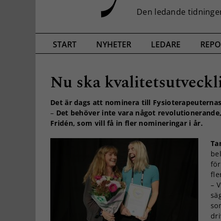
START
NYHETER
LEDARE
REPO
Nu ska kvalitetsutveckl
Det är dags att nominera till Fysioterapeuternas
–
Det behöver inte vara något revolutionerande,
Fridén, som vill få in fler nomineringar i år.
Ta
be
för
fle
– 
sä
so
dr