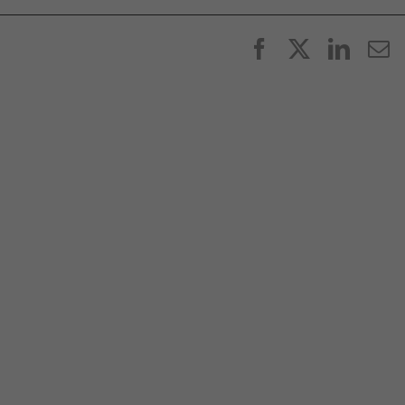
Facebook
X
Linke
E
p