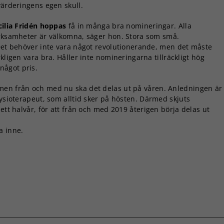
värderingens egen skull.
cilia Fridén hoppas
få in många bra nomineringar. Alla
rksamheter är välkomna, säger hon. Stora som små.
Det behöver inte vara något revolutionerande, men det måste
kligen vara bra. Håller inte nomineringarna tillräckligt hög
 något pris.
men från och med nu ska det delas ut på våren. Anledningen är
fysioterapeut, som alltid sker på hösten. Därmed skjuts
ett halvår, för att från och med 2019 återigen börja delas ut
a inne.