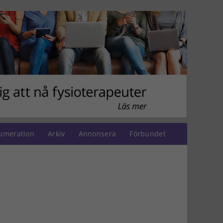
umeration
Arkiv
Annonsera
Förbundet