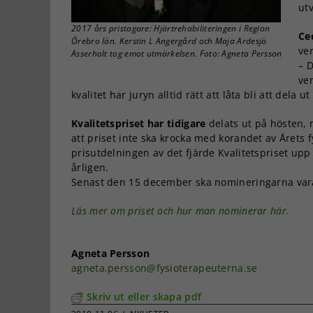
ut
2017 års pristagare: Hjärtrehabiliteringen i Region
Ce
Örebro län. Kerstin L Angergård och Maja Ardesjö
ve
Asserholt tog emot utmärkelsen. Foto: Agneta Persson
– 
ver
kvalitet har juryn alltid rätt att låta bli att dela ut
Kvalitetspriset har tidigare
delats ut på hösten, 
att priset inte ska krocka med korandet av Årets 
prisutdelningen av det fjärde Kvalitetspriset upp 
årligen.
Senast den 15 december ska nomineringarna var
Läs mer om priset och hur man nominerar här.
Agneta Persson
agneta.persson@fysioterapeuterna.se
Skriv ut eller skapa pdf