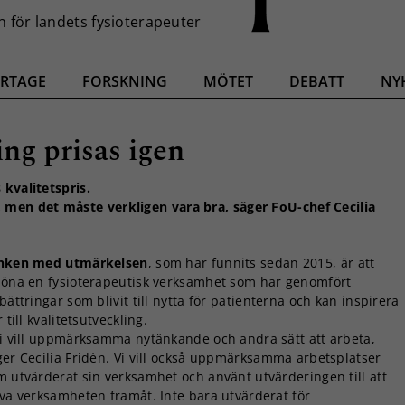
RTAGE
FORSKNING
MÖTET
DEBATT
NY
ing prisas igen
 kvalitetspris.
 men det måste verkligen vara bra, säger FoU-chef Cecilia
nken med utmärkelsen
, som har funnits sedan 2015, är att
löna en fysioterapeutisk verksamhet som har genomfört
bättringar som blivit till nytta för patienterna och kan inspirera
r till kvalitetsutveckling.
Vi vill uppmärksamma nytänkande och andra sätt att arbeta,
ger Cecilia Fridén. Vi vill också uppmärksamma arbetsplatser
m utvärderat sin verksamhet och använt utvärderingen till att
iva verksamheten framåt. Inte bara utvärderat för