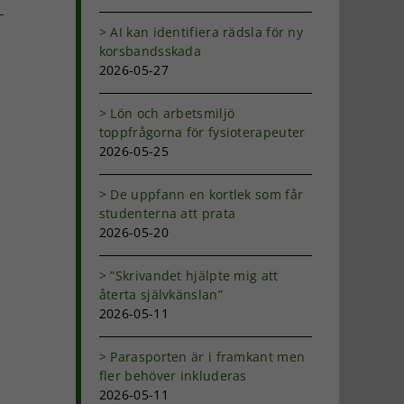
AI kan identifiera rädsla för ny
dIn
-
korsbandsskada
ost
2026-05-27
Lön och arbetsmiljö
toppfrågorna för fysioterapeuter
2026-05-25
De uppfann en kortlek som får
studenterna att prata
2026-05-20
”Skrivandet hjälpte mig att
återta självkänslan”
2026-05-11
Parasporten är i framkant men
fler behöver inkluderas
2026-05-11