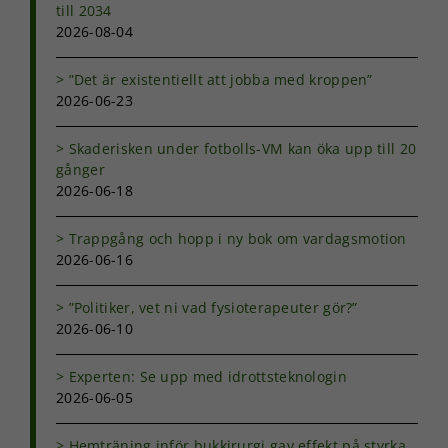
till 2034
Nödvändiga
2026-08-04
Dessa kakor
går inte att
”Det är existentiellt att jobba med kroppen”
välja bort. De
behövs för
2026-06-23
att hemsidan
över huvud
Skaderisken under fotbolls-VM kan öka upp till 20
taget ska
gånger
fungera.
2026-06-18
Trappgång och hopp i ny bok om vardagsmotion
Statistik
2026-06-16
För att vi ska
kunna
förbättra
”Politiker, vet ni vad fysioterapeuter gör?”
hemsidans
2026-06-10
funktionalitet
och
uppbyggnad,
Experten: Se upp med idrottsteknologin
baserat på
2026-06-05
hur
hemsidan
Hemträning inför bukkirurgi gav effekt på styrka