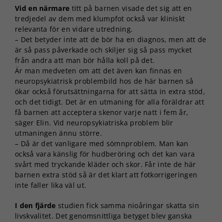
Vid en närmare
titt på barnen visade det sig att en
tredjedel av dem med klumpfot också var kliniskt
relevanta för en vidare utredning.
– Det betyder inte att de bör ha en diagnos, men att de
är så pass påverkade och skiljer sig så pass mycket
från andra att man bör hålla koll på det.
Är man medveten om att det även kan finnas en
neuropsykiatrisk problembild hos de här barnen så
ökar också förutsättningarna för att sätta in extra stöd,
och det tidigt. Det är en utmaning för alla föräldrar att
få barnen att acceptera skenor varje natt i fem år,
säger Elin. Vid neuropsykiatriska problem blir
utmaningen ännu större.
– Då är det vanligare med sömnproblem. Man kan
också vara känslig för hudberöring och det kan vara
svårt med tryckande kläder och skor. Får inte de här
barnen extra stöd så är det klart att fotkorrigeringen
inte faller lika väl ut.
I den fjärde
studien fick samma nioåringar skatta sin
livskvalitet. Det genomsnittliga betyget blev ganska