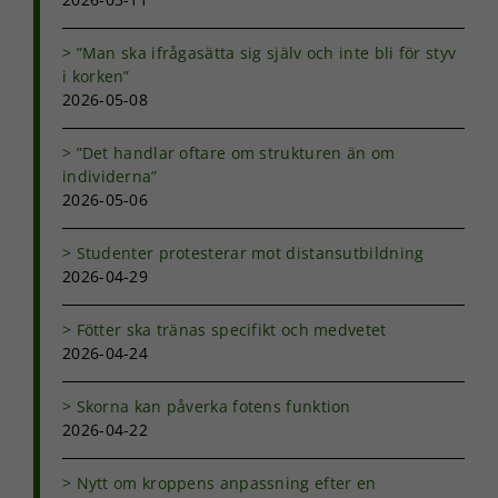
intressen och ditt
beteende när du
”Man ska ifrågasätta sig själv och inte bli för styv
surfar ökar du
i korken”
chansen att få se
2026-05-08
personligt
anpassat innehåll
och erbjudanden.
”Det handlar oftare om strukturen än om
individerna”
2026-05-06
Studenter protesterar mot distansutbildning
2026-04-29
Fötter ska tränas specifikt och medvetet
2026-04-24
Skorna kan påverka fotens funktion
2026-04-22
Nytt om kroppens anpassning efter en