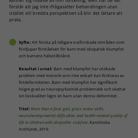
känner sig hotade av min forskning. Men när de väl
förstår att jag inte ifrågasätter behandlingen utan
istället vill bredda perspektivet så blir det lättare att
prata.
Syfte:
Att forska på tidigare outforskade områden som
fördjupar förståelsen för barn med idiopatisk klumpfot
och barnens hälsotillstånd.
Resultat i urval:
Barn med klumpfot har utökade
problem med motorik som inte enbart kan förklaras av
fotdeformiteten. Barn med klumpfot har signifikant
högre grad av neuropsykiatrisk problematik och skattar
sin livskvalitet lägre än barn utan denna deformitet.
Titel:
More than a foot: gait, gross motor skills,
neurodevelopmental difficulties and health-related quality of
life in children with idiopathic clubfoot
. Karolinska
Institutet, 2019.