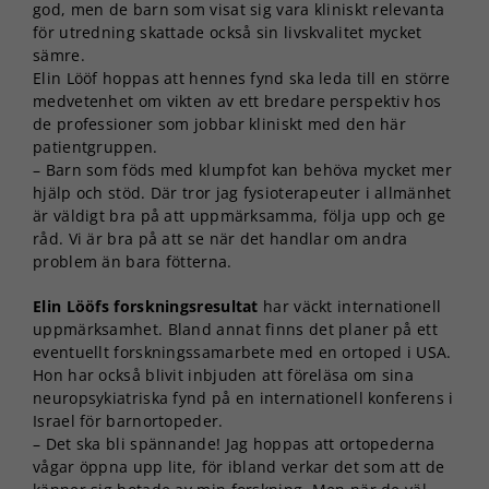
god, men de barn som visat sig vara kliniskt relevanta
för utredning skattade också sin livskvalitet mycket
sämre.
Elin Lööf hoppas att hennes fynd ska leda till en större
medvetenhet om vikten av ett bredare perspektiv hos
de professioner som jobbar kliniskt med den här
patientgruppen.
– Barn som föds med klumpfot kan behöva mycket mer
hjälp och stöd. Där tror jag fysioterapeuter i allmänhet
är väldigt bra på att uppmärksamma, följa upp och ge
råd. Vi är bra på att se när det handlar om andra
problem än bara fötterna.
Elin Lööfs forskningsresultat
har väckt internationell
uppmärksamhet. Bland annat finns det planer på ett
eventuellt forskningssamarbete med en ortoped i USA.
Hon har också blivit inbjuden att föreläsa om sina
neuropsykiatriska fynd på en internationell konferens i
Israel för barnortopeder.
– Det ska bli spännande! Jag hoppas att ortopederna
vågar öppna upp lite, för ibland verkar det som att de