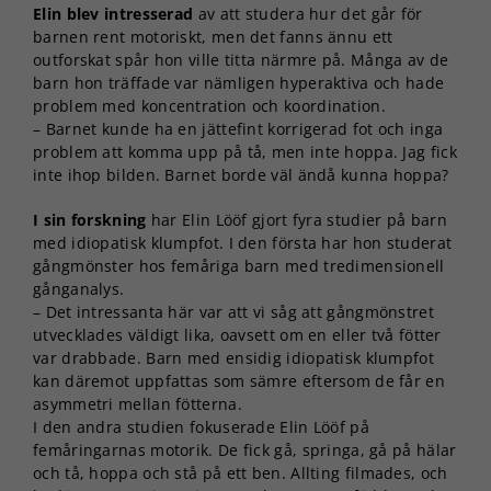
Elin blev intresserad
av att studera hur det går för
barnen rent motoriskt, men det fanns ännu ett
outforskat spår hon ville titta närmre på. Många av de
barn hon träffade var nämligen hyperaktiva och hade
problem med koncentration och koordination.
– Barnet kunde ha en jättefint korrigerad fot och inga
problem att komma upp på tå, men inte hoppa. Jag fick
inte ihop bilden. Barnet borde väl ändå kunna hoppa?
I sin forskning
har Elin Lööf gjort fyra studier på barn
med idiopatisk klumpfot. I den första har hon studerat
gångmönster hos femåriga barn med tredimensionell
gånganalys.
– Det intressanta här var att vi såg att gångmönstret
utvecklades väldigt lika, oavsett om en eller två fötter
var drabbade. Barn med ensidig idiopatisk klumpfot
kan däremot uppfattas som sämre eftersom de får en
asymmetri mellan fötterna.
I den andra studien fokuserade Elin Lööf på
femåringarnas motorik. De fick gå, springa, gå på hälar
och tå, hoppa och stå på ett ben. Allting filmades, och