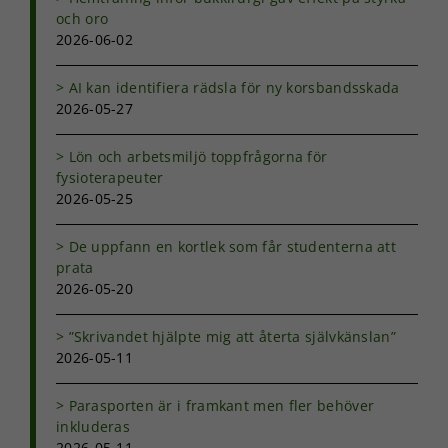
används.
och oro
2026-06-02
Upplevelse
AI kan identifiera rädsla för ny korsbandsskada
För att vår
2026-05-27
hemsida ska
prestera så
bra som
Lön och arbetsmiljö toppfrågorna för
möjligt under
fysioterapeuter
ditt besök.
2026-05-25
Om du nekar
de här
kakorna
De uppfann en kortlek som får studenterna att
kommer viss
prata
funktionalitet
2026-05-20
att försvinna
från
”Skrivandet hjälpte mig att återta självkänslan”
hemsidan.
2026-05-11
Marknadsföring
Parasporten är i framkant men fler behöver
Genom att dela
inkluderas
med dig av dina
2026-05-11