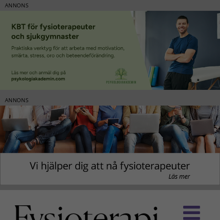
ANNONS
ANNONS
Fortsätt
till
innehållet