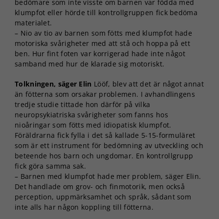
bedömare som inte visste om barnen var födda med
klumpfot eller hörde till kontrollgruppen fick bedöma
materialet.
– Nio av tio av barnen som fötts med klumpfot hade
motoriska svårigheter med att stå och hoppa på ett
ben. Hur fint foten var korrigerad hade inte något
samband med hur de klarade sig motoriskt.
Tolkningen, säger Elin
Lööf, blev att det är något annat
än fötterna som orsakar problemen. I avhandlingens
tredje studie tittade hon därför på vilka
neuropsykiatriska svårigheter som fanns hos
nioåringar som fötts med idiopatisk klumpfot.
Föräldrarna fick fylla i det så kallade 5-15-formuläret
som är ett instrument för bedömning av utveckling och
beteende hos barn och ungdomar. En kontrollgrupp
fick göra samma sak.
– Barnen med klumpfot hade mer problem, säger Elin.
Det handlade om grov- och finmotorik, men också
perception, uppmärksamhet och språk, sådant som
inte alls har någon koppling till fötterna.