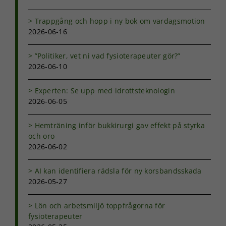
att hemsidan
över huvud
Trappgång och hopp i ny bok om vardagsmotion
taget ska
2026-06-16
fungera.
”Politiker, vet ni vad fysioterapeuter gör?”
2026-06-10
Statistik
För att vi ska
Experten: Se upp med idrottsteknologin
kunna
2026-06-05
förbättra
hemsidans
funktionalitet
Hemträning inför bukkirurgi gav effekt på styrka
och
och oro
uppbyggnad,
2026-06-02
baserat på
hur
hemsidan
AI kan identifiera rädsla för ny korsbandsskada
används.
2026-05-27
Lön och arbetsmiljö toppfrågorna för
Upplevelse
fysioterapeuter
För att vår