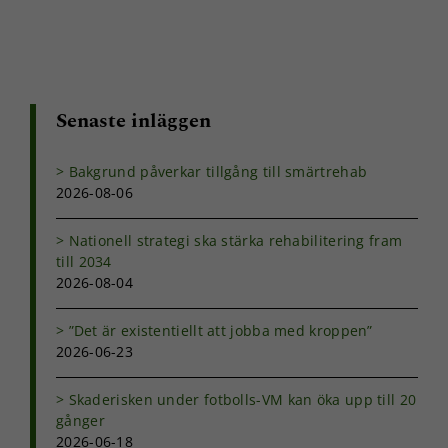
Senaste inläggen
Bakgrund påverkar tillgång till smärtrehab
2026-08-06
Nationell strategi ska stärka rehabilitering fram
till 2034
2026-08-04
”Det är existentiellt att jobba med kroppen”
2026-06-23
Nödvändiga
Dessa kakor
Skaderisken under fotbolls-VM kan öka upp till 20
går inte att
gånger
välja bort. De
2026-06-18
behövs för