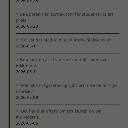
2026-05-25
hemsida ska
prestera så
bra som
De uppfann en kortlek som får studenterna att
möjligt under
prata
ditt besök.
2026-05-20
Om du nekar
de här
”Skrivandet hjälpte mig att återta självkänslan”
kakorna
2026-05-11
kommer viss
funktionalitet
att försvinna
Parasporten är i framkant men fler behöver
från
inkluderas
hemsidan.
2026-05-11
”Man ska ifrågasätta sig själv och inte bli för styv
Marknadsföring
i korken”
Genom att dela
2026-05-08
med dig av dina
intressen och ditt
beteende när du
”Det handlar oftare om strukturen än om
surfar ökar du
individerna”
chansen att få se
2026-05-06
personligt