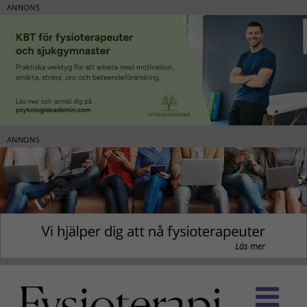
ANNONS
ANNONS
Fortsätt
till
innehållet