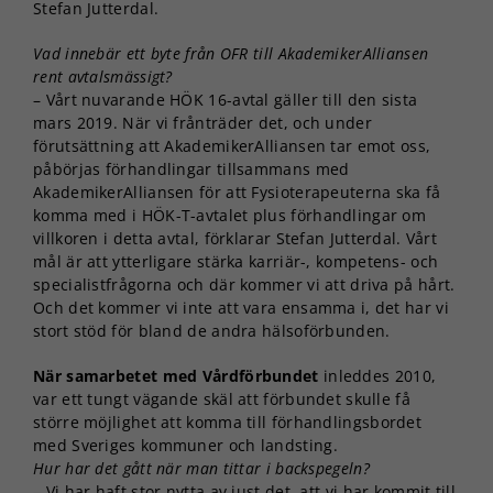
Stefan Jutterdal.
Vad innebär ett byte från OFR till AkademikerAlliansen
rent avtalsmässigt?
– Vårt nuvarande HÖK 16-avtal gäller till den sista
mars 2019. När vi frånträder det, och under
förutsättning att AkademikerAlliansen tar emot oss,
påbörjas förhandlingar tillsammans med
AkademikerAlliansen för att Fysioterapeuterna ska få
komma med i HÖK-T-avtalet plus förhandlingar om
villkoren i detta avtal, förklarar Stefan Jutterdal. Vårt
mål är att ytterligare stärka karriär-, kompetens- och
specialistfrågorna och där kommer vi att driva på hårt.
Och det kommer vi inte att vara ensamma i, det har vi
stort stöd för bland de andra hälsoförbunden.
När samarbetet med Vårdförbundet
inleddes 2010,
var ett tungt vägande skäl att förbundet skulle få
större möjlighet att komma till förhandlingsbordet
med Sveriges kommuner och landsting.
Hur har det gått när man tittar i backspegeln?
– Vi har haft stor nytta av just det, att vi har kommit till