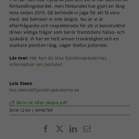
förhandlingsbordet, men förbundet har gjort en lång
resa sedan 2010. Då behövde vi jaga för att få vara
med, det behöver vi inte längre. Nu är vi är
efterfrågande och respekterade för att vi konstruktivt
driver viktiga frågor som berör framtidens hälso- och
sjukvård. Vi har en helt annan trovärdighet och en
starkare position idag, säger Stefan Jutterdal.
Läs mer:
Här kan du läsa Fysioterapeuternas
information om beslutet.
Lois Steen
lois.steen@fysioterapeuterna.se
Skriv ut eller skapa pdf
2018-12-04
|
NYHETER
Facebook
X
LinkedIn
E-
post