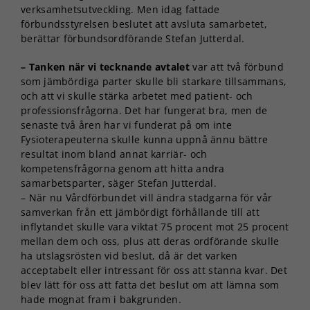
verksamhetsutveckling. Men idag fattade
förbundsstyrelsen beslutet att avsluta samarbetet,
berättar förbundsordförande Stefan Jutterdal.
– Tanken när vi tecknande avtalet
var att två förbund
som jämbördiga parter skulle bli starkare tillsammans,
och att vi skulle stärka arbetet med patient- och
professionsfrågorna. Det har fungerat bra, men de
senaste två åren har vi funderat på om inte
Fysioterapeuterna skulle kunna uppnå ännu bättre
resultat inom bland annat karriär- och
kompetensfrågorna genom att hitta andra
samarbetsparter, säger Stefan Jutterdal.
– När nu Vårdförbundet vill ändra stadgarna för vår
samverkan från ett jämbördigt förhållande till att
inflytandet skulle vara viktat 75 procent mot 25 procent
mellan dem och oss, plus att deras ordförande skulle
ha utslagsrösten vid beslut, då är det varken
acceptabelt eller intressant för oss att stanna kvar. Det
blev lätt för oss att fatta det beslut om att lämna som
hade mognat fram i bakgrunden.