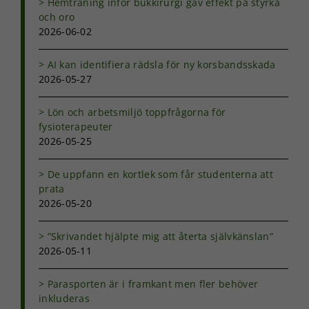
Hemträning inför bukkirurgi gav effekt på styrka
och oro
2026-06-02
AI kan identifiera rädsla för ny korsbandsskada
2026-05-27
Lön och arbetsmiljö toppfrågorna för
fysioterapeuter
2026-05-25
De uppfann en kortlek som får studenterna att
prata
2026-05-20
”Skrivandet hjälpte mig att återta självkänslan”
2026-05-11
Parasporten är i framkant men fler behöver
inkluderas