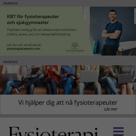
ANNONS
ANNONS
Fortsätt
till
innehållet