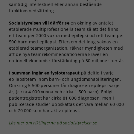
samtidig intellektuell eller annan bestående
funktionsnedsättning.
Socialstyrelsen vill därför se
en ökning av antalet
etablerade multiprofessionella team så att det finns
ett team per 2000 vuxna med epilepsi och ett team per
500 barn med epilepsi. Eftersom det idag saknas en
etablerad teamorganisation, räknar myndigheten med
att de nya teamrekommendationerna kräver en
nationell ekonomisk förstärkning på 50 miljoner per år.
I summan ingår en fysioterapeut
på deltid i varje
epilepsiteam inom barn- och ungdomshabiliteringen.
Omkring 5 500 personer får diagnosen epilepsi varje
år, (cirka 4 000 vuxna och cirka 1 500 barn). Enligt
patientregistret har cirka 81 000 diagnosen, men i
publicerade studier uppskattas det vara mellan 60 000
och 70 000 som har aktiv epilepsi.
Läs mer om riktlinjerna på socialstyrelsen.se