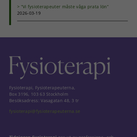
intressen och ditt
”Vi fysioterapeuter måste våga prata lön”
beteende när du
2026-03-19
surfar ökar du
chansen att få se
personligt
anpassat innehåll
och erbjudanden.
Fysioterapi, Fysioterapeuterna,
Box 3196, 103 63 Stockholm
Besöksadress: Vasagatan 48, 3 tr
fysioterapi@fysioterapeuterna.se