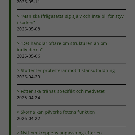
2026-05-11
Nödvändiga
Dessa kakor
”Man ska ifrågasätta sig själv och inte bli för styv
går inte att
i korken”
välja bort. De
2026-05-08
behövs för
att hemsidan
över huvud
”Det handlar oftare om strukturen än om
taget ska
individerna”
fungera.
2026-05-06
Studenter protesterar mot distansutbildning
Statistik
2026-04-29
För att vi ska
kunna
Fötter ska tränas specifikt och medvetet
förbättra
hemsidans
2026-04-24
funktionalitet
och
Skorna kan påverka fotens funktion
uppbyggnad,
2026-04-22
baserat på
hur
hemsidan
Nytt om kroppens anpassning efter en