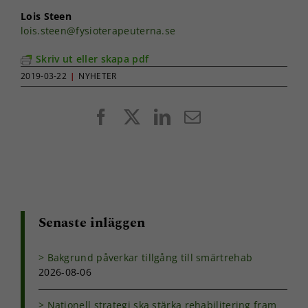
Lois Steen
lois.steen@fysioterapeuterna.se
Skriv ut eller skapa pdf
2019-03-22
|
NYHETER
Facebook
X
LinkedIn
E-
post
Senaste inläggen
Bakgrund påverkar tillgång till smärtrehab
2026-08-06
Nationell strategi ska stärka rehabilitering fram