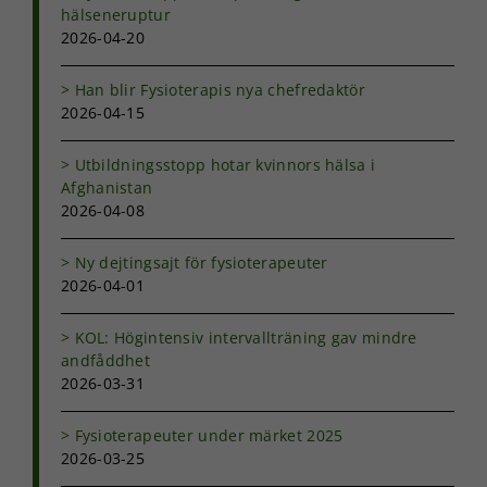
används.
hälseneruptur
2026-04-20
Upplevelse
Han blir Fysioterapis nya chefredaktör
För att vår
2026-04-15
hemsida ska
prestera så
bra som
Utbildningsstopp hotar kvinnors hälsa i
möjligt under
Afghanistan
ditt besök.
2026-04-08
Om du nekar
de här
Ny dejtingsajt för fysioterapeuter
kakorna
2026-04-01
kommer viss
funktionalitet
att försvinna
KOL: Högintensiv intervallträning gav mindre
från
andfåddhet
hemsidan.
2026-03-31
Fysioterapeuter under märket 2025
Marknadsföring
2026-03-25
Genom att dela
med dig av dina