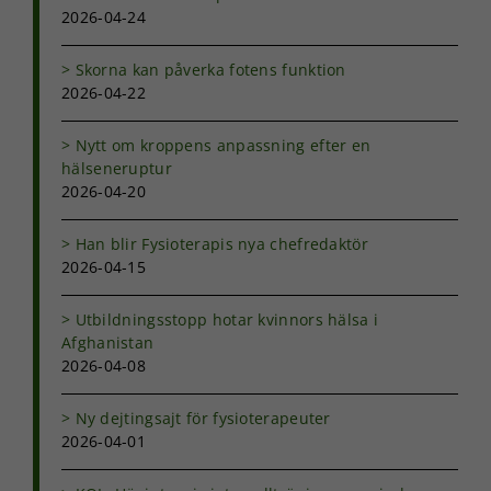
2026-04-24
Marknadsföring
Genom att dela
Skorna kan påverka fotens funktion
med dig av dina
2026-04-22
intressen och ditt
beteende när du
surfar ökar du
Nytt om kroppens anpassning efter en
chansen att få se
hälseneruptur
personligt
2026-04-20
anpassat innehåll
och erbjudanden.
Han blir Fysioterapis nya chefredaktör
2026-04-15
Utbildningsstopp hotar kvinnors hälsa i
Afghanistan
2026-04-08
Ny dejtingsajt för fysioterapeuter
2026-04-01