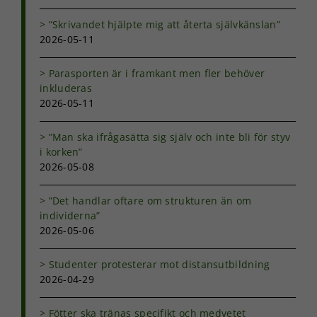
baserat på
”Skrivandet hjälpte mig att återta självkänslan”
hur
2026-05-11
hemsidan
används.
Parasporten är i framkant men fler behöver
inkluderas
Upplevelse
2026-05-11
För att vår
hemsida ska
”Man ska ifrågasätta sig själv och inte bli för styv
prestera så
i korken”
bra som
2026-05-08
möjligt under
ditt besök.
Om du nekar
”Det handlar oftare om strukturen än om
de här
individerna”
kakorna
2026-05-06
kommer viss
funktionalitet
att försvinna
Studenter protesterar mot distansutbildning
från
2026-04-29
hemsidan.
Fötter ska tränas specifikt och medvetet