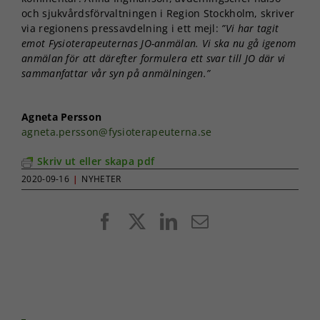
och sjukvårdsförvaltningen i Region Stockholm, skriver
via regionens pressavdelning i ett mejl:
”Vi har tagit
emot Fysioterapeuternas JO-anmälan. Vi ska nu gå igenom
anmälan för att därefter formulera ett svar till JO där vi
sammanfattar vår syn på anmälningen.”
Agneta Persson
agneta.persson@fysioterapeuterna.se
Skriv ut eller skapa pdf
2020-09-16
|
NYHETER
Facebook
X
LinkedIn
E-
post