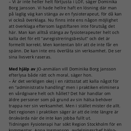
– Vi är inte heller helt förtjusta i LOF, säger Dominika
Borg Jansson. Vi hade hellre haft en lösning där man
på laglig väg kan stänga av en fysioterapeut, för då kan
vi också överklaga. Nu finns inte ens någon möjlighet
att överklaga eftersom lagstiftaren inte förutsåg det
här. Man kan alltså stänga av fysioterapeuter helt och
kalla det för ett ”avregistreringsbeslut” och det är
formellt korrekt. Men kontentan blir att de inte får en
spänn. De kan inte ens överlåta sin verksamhet. De ser
sina livsverk raseras.
Med hjälp av
JO-anmälan vill Dominika Borg Jansson
efterlysa både rätt och moral, säger hon.
– Är det verkligen okej i en rättsstat att kalla något för
en ”administrativ handling” men i praktiken eliminera
en vårdgivare helt och hållet? Det här handlar om
äldre personer som på grund av sin hälsa behöver
trappa ner sin verksamhet. Men i stället mister de allt.
Det regionen i praktiken säger är att de inte längre är
önskvärda när de inte kan jobba fullt ut.
Tidningen Fysioterapi har sökt Region Stockholm för en
kommentar. Anna Ingmanson, avdelningschef hälso-