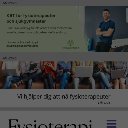
ANNONS
ANNONS
Fortsätt
till
innehållet