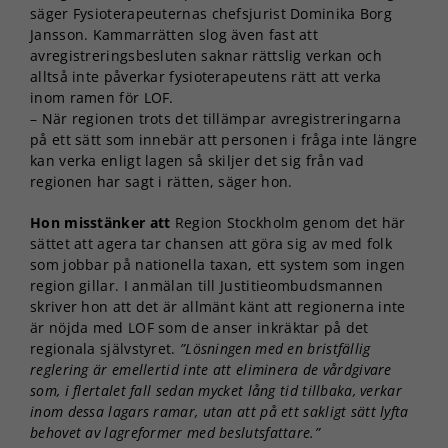
säger Fysioterapeuternas chefsjurist Dominika Borg
Jansson. Kammarrätten slog även fast att
avregistreringsbesluten saknar rättslig verkan och
alltså inte påverkar fysioterapeutens rätt att verka
inom ramen för LOF.
– När regionen trots det tillämpar avregistreringarna
på ett sätt som innebär att personen i fråga inte längre
kan verka enligt lagen så skiljer det sig från vad
regionen har sagt i rätten, säger hon.
Hon misstänker att
Region Stockholm genom det här
sättet att agera tar chansen att göra sig av med folk
som jobbar på nationella taxan, ett system som ingen
region gillar. I anmälan till Justitieombudsmannen
skriver hon att det är allmänt känt att regionerna inte
är nöjda med LOF som de anser inkräktar på det
regionala självstyret.
”
Lösningen med en bristfällig
reglering är emellertid inte att eliminera de vårdgivare
som, i flertalet fall sedan mycket lång tid tillbaka, verkar
inom dessa lagars ramar, utan att på ett sakligt sätt lyfta
behovet av lagreformer med beslutsfattare.”