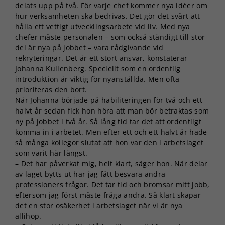
delats upp på två. För varje chef kommer nya idéer om
hur verksamheten ska bedrivas. Det gör det svårt att
hålla ett vettigt utvecklingsarbete vid liv. Med nya
chefer måste personalen – som också ständigt till stor
del är nya på jobbet – vara rådgivande vid
rekryteringar. Det är ett stort ansvar, konstaterar
Johanna Kullenberg. Speciellt som en ordentlig
introduktion är viktig för nyanställda. Men ofta
prioriteras den bort.
När Johanna började på habiliteringen för två och ett
halvt år sedan fick hon höra att man bör betraktas som
ny på jobbet i två år. Så lång tid tar det att ordentligt
komma in i arbetet. Men efter ett och ett halvt år hade
så många kollegor slutat att hon var den i arbetslaget
som varit här längst.
– Det har påverkat mig, helt klart, säger hon. När delar
av laget bytts ut har jag fått besvara andra
professioners frågor. Det tar tid och bromsar mitt jobb,
eftersom jag först måste fråga andra. Så klart skapar
det en stor osäkerhet i arbetslaget när vi är nya
allihop.