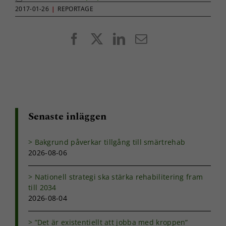
funktionalitet
2017-01-26
|
REPORTAGE
att försvinna
från
hemsidan.
Facebook
X
LinkedIn
E-
post
Marknadsföring
Genom att dela
med dig av dina
intressen och ditt
beteende när du
Senaste inläggen
surfar ökar du
chansen att få se
personligt
Bakgrund påverkar tillgång till smärtrehab
anpassat innehåll
2026-08-06
och erbjudanden.
Nationell strategi ska stärka rehabilitering fram
till 2034
2026-08-04
”Det är existentiellt att jobba med kroppen”