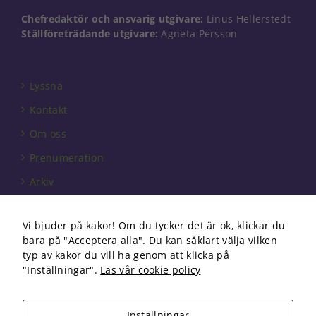
Chefredaktör och ansvarig utgivare:
Linus Hellerstedt
Ställföreträdande utgivare:
Agneta Persson
Lyssna
Kontakt
Om oss
Prenumeration
Arkiv
Annonsera
Vi bjuder på kakor! Om du tycker det är ok, klickar du
Förbundet
bara på "Acceptera alla". Du kan såklart välja vilken
Om cookies
typ av kakor du vill ha genom att klicka på
"Inställningar".
Läs vår cookie policy
Inställningar