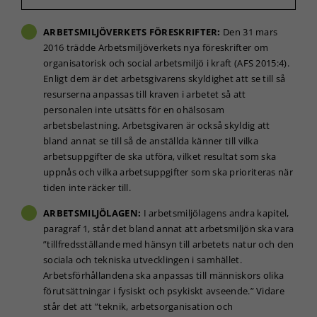
ARBETSMILJÖVERKETS FÖRESKRIFTER:
Den 31 mars
2016 trädde Arbetsmiljöverkets nya föreskrifter om
organisatorisk och social arbetsmiljö i kraft (AFS 2015:4).
Enligt dem är det arbetsgivarens skyldighet att se till så
resurserna anpassas till kraven i arbetet så att
personalen inte utsätts för en ohälsosam
arbetsbelastning. Arbetsgivaren är också skyldig att
bland annat se till så de anställda känner till vilka
Nödvändiga
arbetsuppgifter de ska utföra, vilket resultat som ska
Dessa kakor
går inte att
uppnås och vilka arbetsuppgifter som ska prioriteras när
välja bort. De
tiden inte räcker till.
behövs för
att hemsidan
ARBETSMILJÖLAGEN:
I arbetsmiljölagens andra kapitel,
över huvud
paragraf 1, står det bland annat att arbetsmiljön ska vara
taget ska
”tillfredsställande med hänsyn till arbetets natur och den
fungera.
sociala och tekniska utvecklingen i samhället.
Arbetsförhållandena ska anpassas till människors olika
förutsättningar i fysiskt och psykiskt avseende.” Vidare
Statistik
står det att ”teknik, arbetsorganisation och
För att vi ska