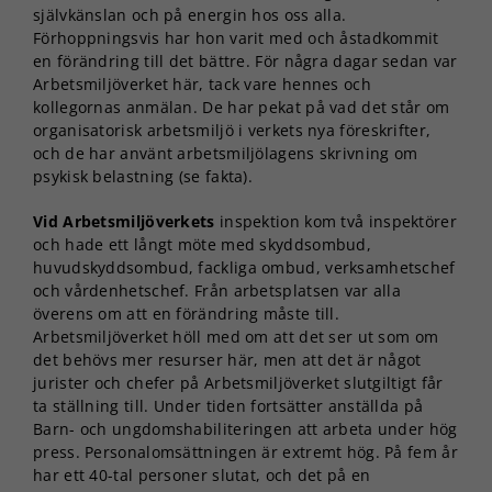
självkänslan och på energin hos oss alla.
Förhoppningsvis har hon varit med och åstadkommit
en förändring till det bättre. För några dagar sedan var
Arbetsmiljöverket här, tack vare hennes och
kollegornas anmälan. De har pekat på vad det står om
organisatorisk arbetsmiljö i verkets nya föreskrifter,
och de har använt arbetsmiljölagens skrivning om
psykisk belastning (se fakta).
Vid Arbetsmiljöverkets
inspektion kom två inspektörer
och hade ett långt möte med skyddsombud,
huvudskyddsombud, fackliga ombud, verksamhetschef
och vårdenhetschef. Från arbetsplatsen var alla
överens om att en förändring måste till.
Arbetsmiljöverket höll med om att det ser ut som om
det behövs mer resurser här, men att det är något
jurister och chefer på Arbetsmiljöverket slutgiltigt får
ta ställning till. Under tiden fortsätter anställda på
Barn- och ungdomshabiliteringen att arbeta under hög
press. Personalomsättningen är extremt hög. På fem år
har ett 40-tal personer slutat, och det på en