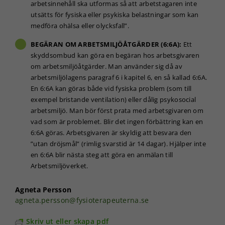
arbetsinnehåll ska utformas så att arbetstagaren inte
kunna
utsätts för fysiska eller psykiska belastningar som kan
förbättra
hemsidans
medföra ohälsa eller olycksfall”.
funktionalitet
BEGÄRAN OM ARBETSMILJÖÅTGÄRDER (6:6A):
Ett
och
uppbyggnad,
skyddsombud kan göra en begäran hos arbetsgivaren
baserat på
om arbetsmiljöåtgärder. Man använder sig då av
hur
arbetsmiljölagens paragraf 6 i kapitel 6, en så kallad 6:6A.
hemsidan
En 6:6A kan göras både vid fysiska problem (som till
används.
exempel bristande ventilation) eller dålig psykosocial
arbetsmiljö. Man bör först prata med arbetsgivaren om
vad som är problemet. Blir det ingen förbättring kan en
Upplevelse
6:6A göras. Arbetsgivaren är skyldig att besvara den
För att vår
”utan dröjsmål” (rimlig svarstid är 14 dagar). Hjälper inte
hemsida ska
en 6:6A blir nästa steg att göra en anmälan till
prestera så
bra som
Arbetsmiljöverket.
möjligt under
ditt besök.
Agneta Persson
Om du nekar
agneta.persson@fysioterapeuterna.se
de här
kakorna
Skriv ut eller skapa pdf
kommer viss