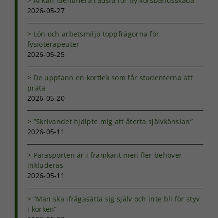
AI kan identifiera rädsla för ny korsbandsskada
2026-05-27
Lön och arbetsmiljö toppfrågorna för
fysioterapeuter
2026-05-25
De uppfann en kortlek som får studenterna att
prata
2026-05-20
”Skrivandet hjälpte mig att återta självkänslan”
2026-05-11
Parasporten är i framkant men fler behöver
inkluderas
2026-05-11
”Man ska ifrågasätta sig själv och inte bli för styv
i korken”