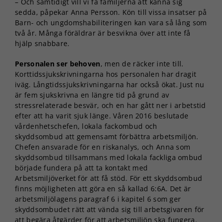
– Och samtidigt vill vi få familjerna att känna sig
sedda, påpekar Anna Persson. Kön till vissa insatser på
Barn- och ungdomshabiliteringen kan vara så lång som
två år. Många föräldrar är besvikna över att inte få
hjälp snabbare.
Personalen ser behoven
, men de räcker inte till.
Korttidssjukskrivningarna hos personalen har dragit
iväg. Långtidssjukskrivningarna har också ökat. Just nu
är fem sjukskrivna en längre tid på grund av
stressrelaterade besvär, och en har gått ner i arbetstid
efter att ha varit sjuk länge. Våren 2016 beslutade
vårdenhetschefen, lokala fackombud och
skyddsombud att gemensamt förbättra arbetsmiljön.
Chefen ansvarade för en riskanalys, och Anna som
skyddsombud tillsammans med lokala fackliga ombud
började fundera på att ta kontakt med
Arbetsmiljöverket för att få stöd. För ett skyddsombud
finns möjligheten att göra en så kallad 6:6A. Det är
arbetsmiljölagens paragraf 6 i kapitel 6 som ger
skyddsombudet rätt att vända sig till arbetsgivaren för
att begära åtgärder för att arbetsmiljön ska fungera.