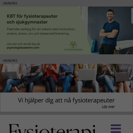
ANNONS
ANNONS
Fortsätt
till
innehållet