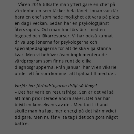
– Våren 2015 tillsatte man ytterligare en chef på
vårdenheten som täcker hela länet. Innan var där
bara en chef som hade möjlighet att vara på plats
en dag i veckan. Sedan har en psykologtjänst
återskapats. Och man har förstärkt med en
logoped och läkarresurser. Vi har också kunnat
driva upp lönerna för psykologerna och
specialpedagogerna för att de ska vilja stanna
kvar. Men vi behöver även implementera de
vårdprogram som finns runt de olika
diagnosgrupperna. Från januari har vi en vikarie
under ett år som kommer att hjälpa till med det.
Varför har förändringarna dröjt så länge?
– Det har varit en resursfråga. Sen är det väl så
att man prioriterade andra saker. Det här har
blivit en konsekvens av det. Med facit i hand
skulle man ha lagt mer energi på det här mycket
tidigare. Men nu får vi ta tag i det och göra något
bättre.