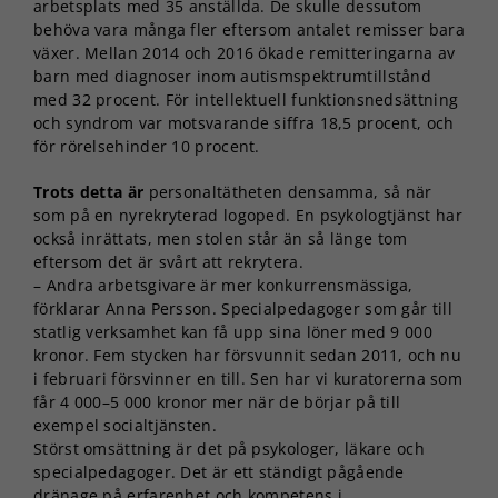
arbetsplats med 35 anställda. De skulle dessutom
behöva vara många fler eftersom antalet remisser bara
växer. Mellan 2014 och 2016 ökade remitteringarna av
barn med diagnoser inom autismspektrumtillstånd
med 32 procent. För intellektuell funktionsnedsättning
och syndrom var motsvarande siffra 18,5 procent, och
för rörelsehinder 10 procent.
Trots detta är
personaltätheten densamma, så när
som på en nyrekryterad logoped. En psykologtjänst har
också inrättats, men stolen står än så länge tom
eftersom det är svårt att rekrytera.
– Andra arbetsgivare är mer konkurrensmässiga,
förklarar Anna Persson. Specialpedagoger som går till
statlig verksamhet kan få upp sina löner med 9 000
kronor. Fem stycken har försvunnit sedan 2011, och nu
i februari försvinner en till. Sen har vi kuratorerna som
får 4 000–5 000 kronor mer när de börjar på till
exempel socialtjänsten.
Störst omsättning är det på psykologer, läkare och
specialpedagoger. Det är ett ständigt pågående
dränage på erfarenhet och kompetens i