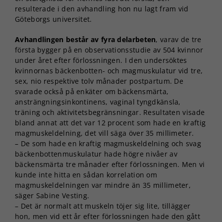
resulterade i den avhandling hon nu lagt fram vid
Göteborgs universitet.
Avhandlingen består av fyra delarbeten
, varav de tre
första bygger på en observationsstudie av 504 kvinnor
under året efter förlossningen. I den undersöktes
kvinnornas bäckenbotten- och magmuskulatur vid tre,
sex, nio respektive tolv månader postpartum. De
svarade också på enkäter om bäckensmärta,
ansträngningsinkontinens, vaginal tyngdkänsla,
träning och aktivitetsbegränsningar. Resultaten visade
bland annat att det var 12 procent som hade en kraftig
magmuskeldelning, det vill säga över 35 millimeter.
– De som hade en kraftig magmuskeldelning och svag
bäckenbottenmuskulatur hade högre nivåer av
bäckensmärta tre månader efter förlossningen. Men vi
kunde inte hitta en sådan korrelation om
magmuskeldelningen var mindre än 35 millimeter,
säger Sabine Vesting.
– Det är normalt att muskeln töjer sig lite, tillägger
hon, men vid ett år efter förlossningen hade den gått