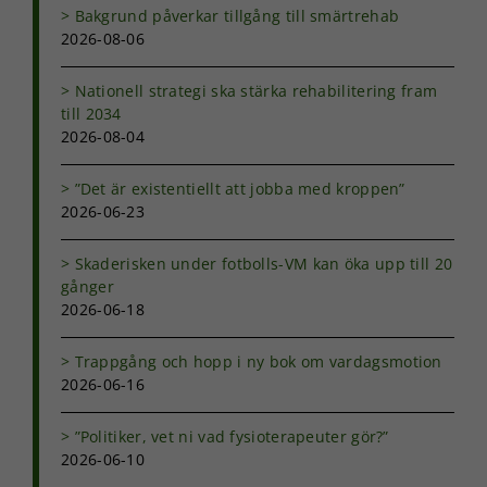
Bakgrund påverkar tillgång till smärtrehab
2026-08-06
Statistik
Nationell strategi ska stärka rehabilitering fram
För att vi ska
kunna
till 2034
förbättra
2026-08-04
hemsidans
funktionalitet
”Det är existentiellt att jobba med kroppen”
och
2026-06-23
uppbyggnad,
baserat på
hur
Skaderisken under fotbolls-VM kan öka upp till 20
hemsidan
gånger
används.
2026-06-18
Trappgång och hopp i ny bok om vardagsmotion
Upplevelse
2026-06-16
För att vår
hemsida ska
prestera så
”Politiker, vet ni vad fysioterapeuter gör?”
bra som
2026-06-10
möjligt under