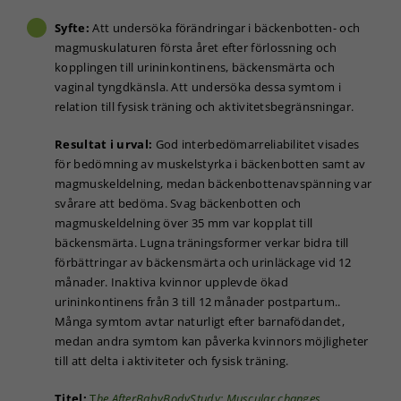
Syfte:
Att undersöka förändringar i bäckenbotten- och
magmuskulaturen första året efter förlossning och
kopplingen till urininkontinens, bäckensmärta och
vaginal tyngdkänsla. Att undersöka dessa symtom i
relation till fysisk träning och aktivitetsbegränsningar.
Resultat i urval:
God interbedömarreliabilitet visades
för bedömning av muskelstyrka i bäckenbotten samt av
magmuskeldelning, medan bäckenbottenavspänning var
svårare att bedöma. Svag bäckenbotten och
magmuskeldelning över 35 mm var kopplat till
bäckensmärta. Lugna träningsformer verkar bidra till
förbättringar av bäckensmärta och urinläckage vid 12
månader. Inaktiva kvinnor upplevde ökad
urininkontinens från 3 till 12 månader postpartum..
Många symtom avtar naturligt efter barnafödandet,
medan andra symtom kan påverka kvinnors möjligheter
till att delta i aktiviteter och fysisk träning.
Titel:
T
he AfterBabyBodyStudy: Muscular changes,