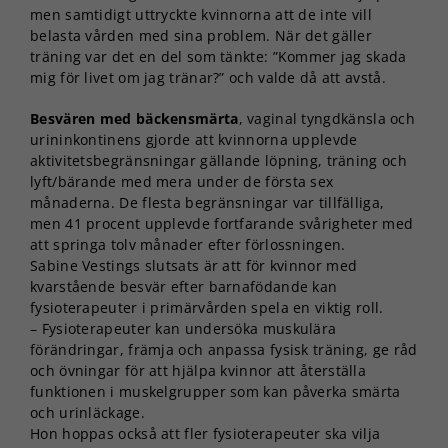
men samtidigt uttryckte kvinnorna att de inte vill
belasta vården med sina problem. När det gäller
träning var det en del som tänkte: ”Kommer jag skada
mig för livet om jag tränar?” och valde då att avstå.
Besvären med bäckensmärta
, vaginal tyngdkänsla och
urininkontinens gjorde att kvinnorna upplevde
aktivitetsbegränsningar gällande löpning, träning och
lyft/bärande med mera under de första sex
månaderna. De flesta begränsningar var tillfälliga,
men 41 procent upplevde fortfarande svårigheter med
att springa tolv månader efter förlossningen.
Sabine Vestings slutsats är att för kvinnor med
kvarstående besvär efter barnafödande kan
fysioterapeuter i primärvården spela en viktig roll.
– Fysioterapeuter kan undersöka muskulära
förändringar, främja och anpassa fysisk träning, ge råd
och övningar för att hjälpa kvinnor att återställa
funktionen i muskelgrupper som kan påverka smärta
och urinläckage.
Hon hoppas också att fler fysioterapeuter ska vilja