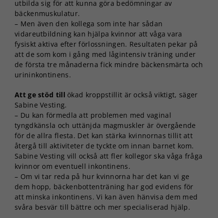
utbilda sig för att kunna göra bedömningar av
bäckenmuskulatur.
– Men även den kollega som inte har sådan
vidareutbildning kan hjälpa kvinnor att våga vara
fysiskt aktiva efter förlossningen. Resultaten pekar på
att de som kom i gång med lågintensiv träning under
de första tre månaderna fick mindre bäckensmärta och
urininkontinens.
Att ge stöd till
ökad kroppstillit är också viktigt, säger
Sabine Vesting.
– Du kan förmedla att problemen med vaginal
tyngdkänsla och uttänjda magmuskler är övergående
för de allra flesta. Det kan stärka kvinnornas tillit att
återgå till aktiviteter de tyckte om innan barnet kom.
Sabine Vesting vill också att fler kollegor ska våga fråga
kvinnor om eventuell inkontinens.
– Om vi tar reda på hur kvinnorna har det kan vi ge
dem hopp, bäckenbottenträning har god evidens för
att minska inkontinens. Vi kan även hänvisa dem med
svåra besvär till bättre och mer specialiserad hjälp.