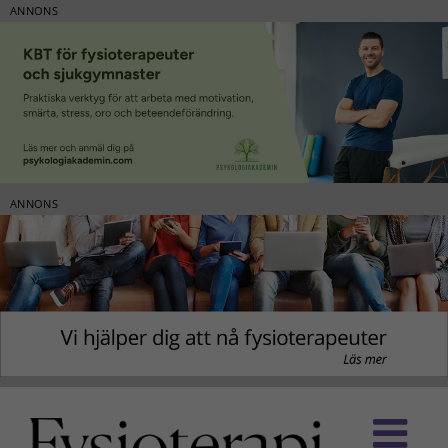
ANNONS
ANNONS
Fortsätt
till
innehållet