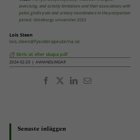
exercising, and activity limitations and their associations with
pelvic girdle pain and urinary incontinence in the postpartum
period
, Göteborgs universitet 2023
Lois Steen
lois.steen@fysioterapeuterna.se
Skriv ut eller skapa pdf
2024-02-20
|
AVHANDLINGAR
Facebook
X
LinkedIn
E-
post
Nödvändiga
Dessa kakor
går inte att
välja bort. De
behövs för
att hemsidan
Senaste inläggen
över huvud
taget ska
fungera.