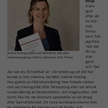
börja
träna
igen
efter att
ha fött
mitt
första
barn fick
jag höra
”det där
får du
Sabine Vesting jobbar på Närhälsan Gibraltar
inte
rehabmottagning i Västra Götaland. Foto: Privat
göra”
och ”det
där kan du få framfall av”. Då tänkte jag att det här
kunde ju inte stämma, berättar Sabine Vesting.
Hon gjorde en litteratursökning men hittade nästan
noll om träningsråd efter förlossning eller om klinisk
undersökning av bäckenbotten- och magmuskler. Det
fanns lika lite om kvinnors upplevelse av sin kropp
efter barnafödandet. De stora kunskapsluckorna blev
en startgnista för hennes lust att forska, och