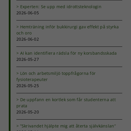
ditt besök.
Experten: Se upp med idrottsteknologin
Om du nekar
2026-06-05
de här
kakorna
kommer viss
Hemträning inför bukkirurgi gav effekt på styrka
funktionalitet
och oro
att försvinna
2026-06-02
från
hemsidan.
AI kan identifiera rädsla för ny korsbandsskada
2026-05-27
Marknadsföring
Genom att dela
Lön och arbetsmiljö toppfrågorna för
med dig av dina
fysioterapeuter
intressen och ditt
2026-05-25
beteende när du
surfar ökar du
De uppfann en kortlek som får studenterna att
chansen att få se
prata
personligt
anpassat innehåll
2026-05-20
och erbjudanden.
”Skrivandet hjälpte mig att återta självkänslan”