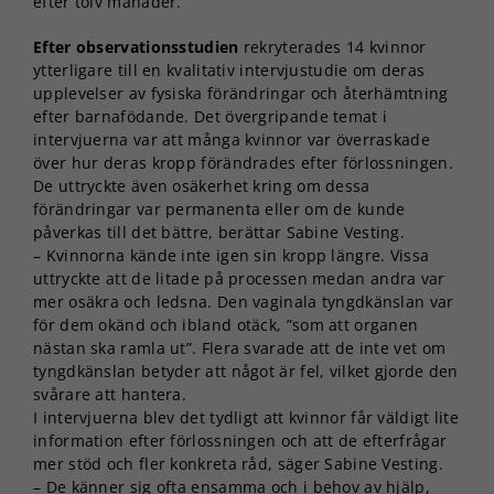
efter tolv månader.
Efter observationsstudien
rekryterades 14 kvinnor
ytterligare till en kvalitativ intervjustudie om deras
upplevelser av fysiska förändringar och återhämtning
efter barnafödande. Det övergripande temat i
intervjuerna var att många kvinnor var överraskade
över hur deras kropp förändrades efter förlossningen.
De uttryckte även osäkerhet kring om dessa
förändringar var permanenta eller om de kunde
påverkas till det bättre, berättar Sabine Vesting.
– Kvinnorna kände inte igen sin kropp längre. Vissa
uttryckte att de litade på processen medan andra var
mer osäkra och ledsna. Den vaginala tyngdkänslan var
för dem okänd och ibland otäck, ”som att organen
nästan ska ramla ut”. Flera svarade att de inte vet om
tyngdkänslan betyder att något är fel, vilket gjorde den
svårare att hantera.
I intervjuerna blev det tydligt att kvinnor får väldigt lite
information efter förlossningen och att de efterfrågar
mer stöd och fler konkreta råd, säger Sabine Vesting.
– De känner sig ofta ensamma och i behov av hjälp,