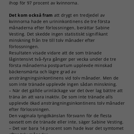
ihop för 97 procent av kvinnorna.
Det kom också fram
att drygt en tredjedel av
kvinnorna hade en urininkontinens de tre första
månaderna efter förlossningen, berättar Sabine
Vesting. Det skedde ingen statistiskt signifikant
minskning från tre till tolv månader efter
förlossningen.
Resultaten visade vidare att de som tränade
lågintensivt två–fyra gånger per vecka under de tre
första månaderna postpartum upplevde minskad
bäckensmärta och lägre grad av
ansträngningsinkontinens vid tolv månader. Men de
som inte tränade upplevde ingen sådan minskning.
– När det gällde urinläckage var det över lag bättre att
träna än att vara inaktiv. De som inte tränade alls
upplevde ökad ansträngningsinkontinens tolv månader
efter förlossningen.
Den vaginala tyngdkänslan försvann för de flesta
oavsett om de tränade eller inte, säger Sabine Vesting.
– Det var bara 14 procent som hade kvar det symtomet