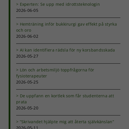
ditt besök.
Experten: Se upp med idrottsteknologin
Om du nekar
2026-06-05
de här
kakorna
kommer viss
Hemträning inför bukkirurgi gav effekt på styrka
funktionalitet
och oro
att försvinna
2026-06-02
från
hemsidan.
AI kan identifiera rädsla för ny korsbandsskada
2026-05-27
Marknadsföring
Lön och arbetsmiljö toppfrågorna för
Genom att dela
med dig av dina
fysioterapeuter
intressen och ditt
2026-05-25
beteende när du
surfar ökar du
De uppfann en kortlek som får studenterna att
chansen att få se
prata
personligt
2026-05-20
anpassat innehåll
och erbjudanden.
”Skrivandet hjälpte mig att återta självkänslan”
2026-05-11