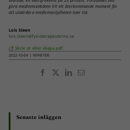
svarade, en svarsfrekvens på 25 procent. Förbundet ska
göra medlemsenkäten till ett återkommande moment för
att utvärdera medlemsnöjdheten över tid.
Lois Steen
lois.steen@fysioterapeuterna.se
Skriv ut eller skapa pdf
2022-10-04
|
NYHETER
Facebook
X
LinkedIn
E-
post
Nödvändiga
Dessa kakor
går inte att
välja bort. De
behövs för
att hemsidan
Senaste inläggen
över huvud
taget ska
fungera.