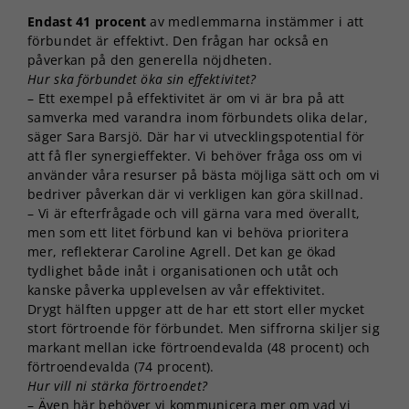
Endast 41 procent
av medlemmarna instämmer i att
förbundet är effektivt. Den frågan har också en
påverkan på den generella nöjdheten.
Hur ska förbundet öka sin effektivitet?
– Ett exempel på effektivitet är om vi är bra på att
samverka med varandra inom förbundets olika delar,
säger Sara Barsjö. Där har vi utvecklingspotential för
att få fler synergieffekter. Vi behöver fråga oss om vi
använder våra resurser på bästa möjliga sätt och om vi
bedriver påverkan där vi verkligen kan göra skillnad.
– Vi är efterfrågade och vill gärna vara med överallt,
men som ett litet förbund kan vi behöva prioritera
mer, reflekterar Caroline Agrell. Det kan ge ökad
tydlighet både inåt i organisationen och utåt och
kanske påverka upplevelsen av vår effektivitet.
Drygt hälften uppger att de har ett stort eller mycket
stort förtroende för förbundet. Men siffrorna skiljer sig
markant mellan icke förtroendevalda (48 procent) och
förtroendevalda (74 procent).
Hur vill ni stärka förtroendet?
– Även här behöver vi kommunicera mer om vad vi