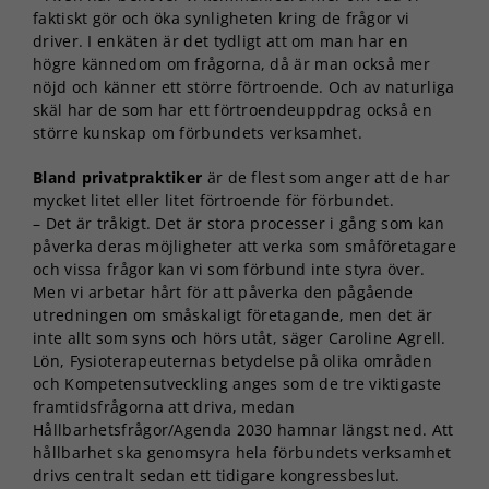
faktiskt gör och öka synligheten kring de frågor vi
driver. I enkäten är det tydligt att om man har en
högre kännedom om frågorna, då är man också mer
nöjd och känner ett större förtroende. Och av naturliga
skäl har de som har ett förtroendeuppdrag också en
större kunskap om förbundets verksamhet.
Bland privatpraktiker
är de flest som anger att de har
mycket litet eller litet förtroende för förbundet.
– Det är tråkigt. Det är stora processer i gång som kan
påverka deras möjligheter att verka som småföretagare
och vissa frågor kan vi som förbund inte styra över.
Men vi arbetar hårt för att påverka den pågående
utredningen om småskaligt företagande, men det är
inte allt som syns och hörs utåt, säger Caroline Agrell.
Lön, Fysioterapeuternas betydelse på olika områden
och Kompetensutveckling anges som de tre viktigaste
framtidsfrågorna att driva, medan
Hållbarhetsfrågor/Agenda 2030 hamnar längst ned. Att
hållbarhet ska genomsyra hela förbundets verksamhet
drivs centralt sedan ett tidigare kongressbeslut.