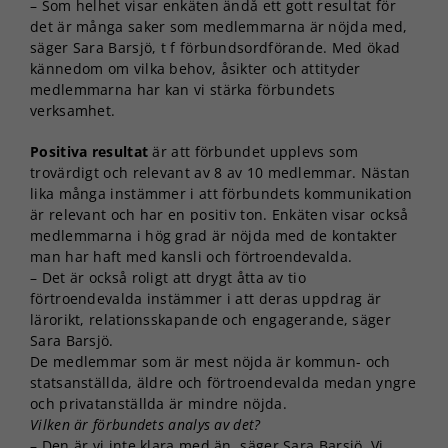
– Som helhet visar enkäten ändå ett gott resultat för
det är många saker som medlemmarna är nöjda med,
säger Sara Barsjö, t f förbundsordförande. Med ökad
kännedom om vilka behov, åsikter och attityder
medlemmarna har kan vi stärka förbundets
verksamhet.
Positiva resultat
är att förbundet upplevs som
trovärdigt och relevant av 8 av 10 medlemmar. Nästan
lika många instämmer i att förbundets kommunikation
är relevant och har en positiv ton. Enkäten visar också
medlemmarna i hög grad är nöjda med de kontakter
man har haft med kansli och förtroendevalda.
– Det är också roligt att drygt åtta av tio
förtroendevalda instämmer i att deras uppdrag är
lärorikt, relationsskapande och engagerande, säger
Sara Barsjö.
De medlemmar som är mest nöjda är kommun- och
statsanställda, äldre och förtroendevalda medan yngre
och privatanställda är mindre nöjda.
Vilken är förbundets analys av det?
– Den är vi inte klara med än, säger Sara Barsjö. Vi