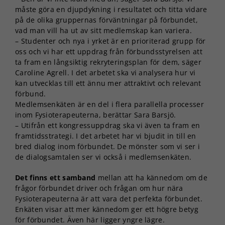
måste göra en djupdykning i resultatet och titta vidare
på de olika gruppernas förväntningar på förbundet,
vad man vill ha ut av sitt medlemskap kan variera.
– Studenter och nya i yrket är en prioriterad grupp för
oss och vi har ett uppdrag från förbundsstyrelsen att
ta fram en långsiktig rekryteringsplan för dem, säger
Caroline Agrell. I det arbetet ska vi analysera hur vi
kan utvecklas till ett ännu mer attraktivt och relevant
förbund.
Medlemsenkäten är en del i flera parallella processer
inom Fysioterapeuterna, berättar Sara Barsjö.
– Utifrån ett kongressuppdrag ska vi även ta fram en
framtidsstrategi. I det arbetet har vi bjudit in till en
bred dialog inom förbundet. De mönster som vi ser i
de dialogsamtalen ser vi också i medlemsenkäten.
Det finns ett samband
mellan att ha kännedom om de
frågor förbundet driver och frågan om hur nära
Fysioterapeuterna är att vara det perfekta förbundet.
Enkäten visar att mer kännedom ger ett högre betyg
för förbundet. Även här ligger yngre lägre.