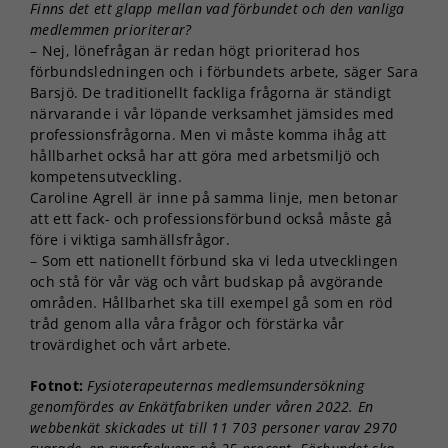
Finns det ett glapp mellan vad förbundet och den vanliga
medlemmen prioriterar?
– Nej, lönefrågan är redan högt prioriterad hos
förbundsledningen och i förbundets arbete, säger Sara
Barsjö. De traditionellt fackliga frågorna är ständigt
närvarande i vår löpande verksamhet jämsides med
professionsfrågorna. Men vi måste komma ihåg att
hållbarhet också har att göra med arbetsmiljö och
kompetensutveckling.
Caroline Agrell är inne på samma linje, men betonar
att ett fack- och professionsförbund också måste gå
före i viktiga samhällsfrågor.
– Som ett nationellt förbund ska vi leda utvecklingen
och stå för vår väg och vårt budskap på avgörande
områden. Hållbarhet ska till exempel gå som en röd
tråd genom alla våra frågor och förstärka vår
trovärdighet och vårt arbete.
Fotnot:
Fysioterapeuternas medlemsundersökning
genomfördes av Enkätfabriken under våren 2022. En
webbenkät skickades ut till 11 703 personer varav 2970