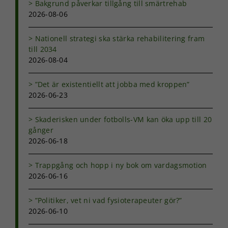
Bakgrund påverkar tillgång till smärtrehab
2026-08-06
Statistik
Nationell strategi ska stärka rehabilitering fram
För att vi ska
till 2034
kunna
2026-08-04
förbättra
hemsidans
funktionalitet
”Det är existentiellt att jobba med kroppen”
och
2026-06-23
uppbyggnad,
baserat på
hur
Skaderisken under fotbolls-VM kan öka upp till 20
hemsidan
gånger
används.
2026-06-18
Trappgång och hopp i ny bok om vardagsmotion
Upplevelse
2026-06-16
För att vår
hemsida ska
”Politiker, vet ni vad fysioterapeuter gör?”
prestera så
bra som
2026-06-10
möjligt under