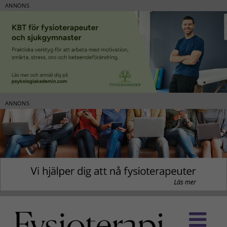
ANNONS
ANNONS
Fortsätt
till
innehållet