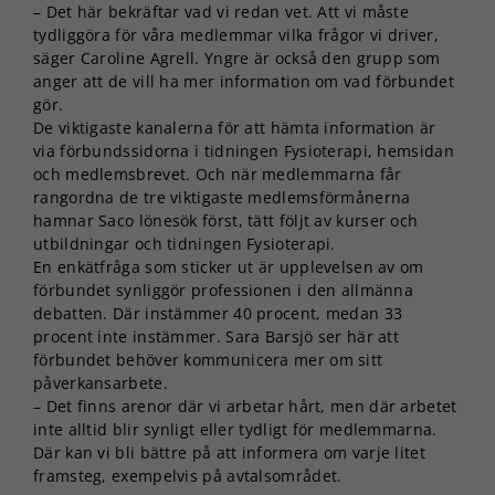
– Det här bekräftar vad vi redan vet. Att vi måste
tydliggöra för våra medlemmar vilka frågor vi driver,
säger Caroline Agrell. Yngre är också den grupp som
anger att de vill ha mer information om vad förbundet
gör.
De viktigaste kanalerna för att hämta information är
via förbundssidorna i tidningen Fysioterapi, hemsidan
och medlemsbrevet. Och när medlemmarna får
rangordna de tre viktigaste medlemsförmånerna
hamnar Saco lönesök först, tätt följt av kurser och
utbildningar och tidningen Fysioterapi.
En enkätfråga som sticker ut är upplevelsen av om
förbundet synliggör professionen i den allmänna
debatten. Där instämmer 40 procent, medan 33
procent inte instämmer. Sara Barsjö ser här att
förbundet behöver kommunicera mer om sitt
påverkansarbete.
– Det finns arenor där vi arbetar hårt, men där arbetet
inte alltid blir synligt eller tydligt för medlemmarna.
Där kan vi bli bättre på att informera om varje litet
framsteg, exempelvis på avtalsområdet.