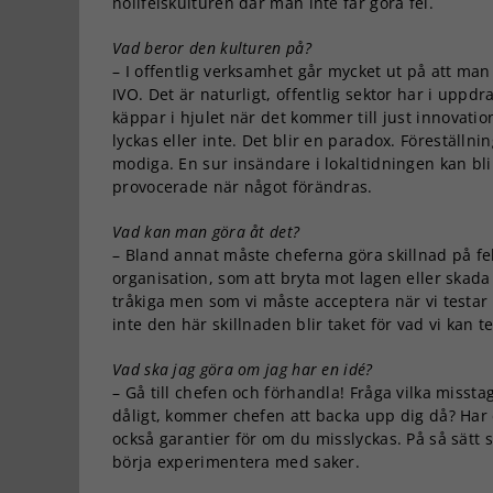
nollfelskulturen där man inte får göra fel.
Vad beror den kulturen på?
– I offentlig verksamhet går mycket ut på att man
IVO. Det är naturligt, offentlig sektor har i upp
käppar i hjulet när det kommer till just innovatio
lyckas eller inte. Det blir en paradox. Föreställni
modiga. En sur insändare i lokaltidningen kan bli 
provocerade när något förändras.
Vad kan man göra åt det?
– Bland annat måste cheferna göra skillnad på fel 
organisation, som att bryta mot lagen eller skada
tråkiga men som vi måste acceptera när vi testar s
inte den här skillnaden blir taket för vad vi kan t
Vad ska jag göra om jag har en idé?
– Gå till chefen och förhandla! Fråga vilka missta
dåligt, kommer chefen att backa upp dig då? Har 
också garantier för om du misslyckas. På så sätt s
börja experimentera med saker.