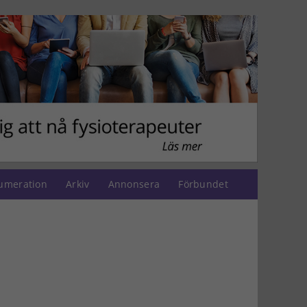
umeration
Arkiv
Annonsera
Förbundet