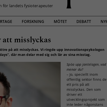
RTAGE
FORSKNING
MÖTET
DEBATT
NY
 att misslyckas
ättre på att misslyckas. Vi ringde upp innovationspsykologen
idays”, där man delar med sig och lär av sina misstag.
Spöa upp jantelagen, vad
menar du?
– Jo, speciellt inom
offentlig sektor finns de
ett pris på att
misslyckas. Den som
driver ett
utvecklingsprojekt som
inte leder någonstans