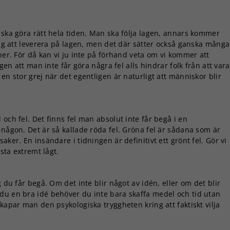
 ska göra rätt hela tiden. Man ska följa lagen, annars kommer
drag att leverera på lagen, men det där sätter också ganska många
ner. För då kan vi ju inte på förhand veta om vi kommer att
ngen att man inte får göra några fel alls hindrar folk från att vara
en stor grej när det egentligen är naturligt att människor blir
och fel. Det finns fel man absolut inte får begå i en
 någon. Det är så kallade röda fel. Gröna fel är sådana som är
aker. En insändare i tidningen är definitivt ett grönt fel. Gör vi
esta extremt lågt.
g du får begå. Om det inte blir något av idén, eller om det blir
du en bra idé behöver du inte bara skaffa medel och tid utan
kapar man den psykologiska tryggheten kring att faktiskt vilja