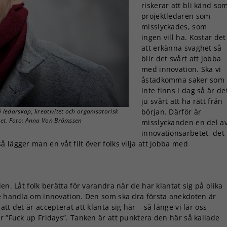
riskerar att bli känd so
projektledaren som
misslyckades, som
ingen vill ha. Kostar det
att erkänna svaghet så
blir det svårt att jobba
med innovation. Ska vi
åstadkomma saker som
inte finns i dag så är de
ju svårt att ha rätt från
 ledarskap, kreativitet och organisatorisk
början. Därför är
itet. Foto: Anna Von Brömssen
misslyckanden en del a
innovationsarbetet, det
 lägger man en våt filt över folks vilja att jobba med
en. Låt folk berätta för varandra när de har klantat sig på olika
te handla om innovation. Den som ska dra första anekdoten är
tt det är accepterat att klanta sig här – så länge vi lär oss
r ”Fuck up Fridays”. Tanken är att punktera den här så kallade