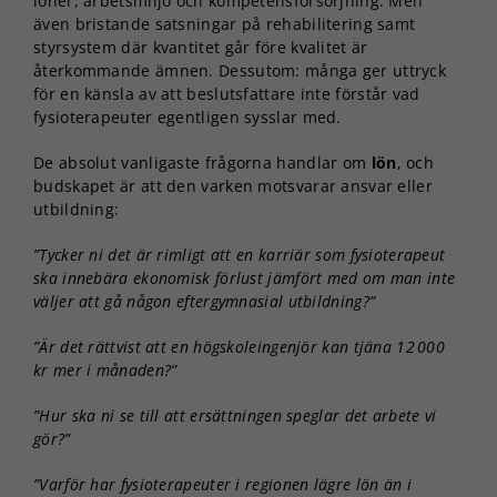
löner, arbetsmiljö och kompetensförsörjning. Men
även bristande satsningar på rehabilitering samt
styrsystem där kvantitet går före kvalitet är
återkommande ämnen. Dessutom: många ger uttryck
för en känsla av att beslutsfattare inte förstår vad
fysioterapeuter egentligen sysslar med.
De absolut vanligaste frågorna handlar om
lön
, och
budskapet är att den varken motsvarar ansvar eller
utbildning:
”Tycker ni det är rimligt att en karriär som fysioterapeut
ska innebära ekonomisk förlust jämfört med om man inte
väljer att gå någon eftergymnasial utbildning?”
”Är det rättvist att en högskoleingenjör kan tjäna 12 000
kr mer i månaden?”
”Hur ska ni se till att ersättningen speglar det arbete vi
gör?”
”Varför har fysioterapeuter i regionen lägre lön än i