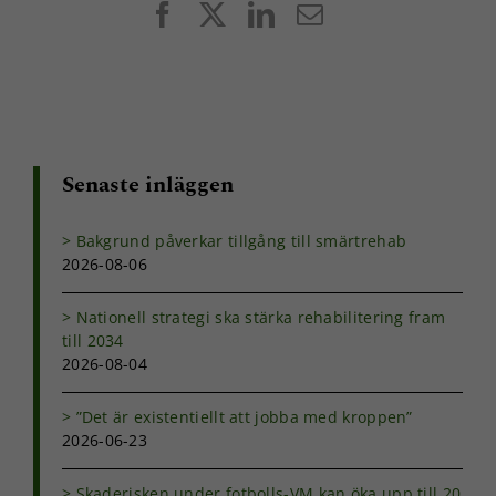
Facebook
X
LinkedIn
E-
post
Senaste inläggen
Nödvändiga
Dessa kakor
går inte att
Bakgrund påverkar tillgång till smärtrehab
välja bort. De
2026-08-06
behövs för
att hemsidan
över huvud
Nationell strategi ska stärka rehabilitering fram
taget ska
till 2034
fungera.
2026-08-04
”Det är existentiellt att jobba med kroppen”
Statistik
2026-06-23
För att vi ska
kunna
Skaderisken under fotbolls-VM kan öka upp till 20
förbättra