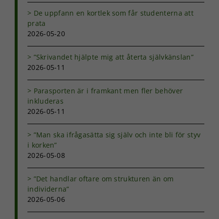
från
De uppfann en kortlek som får studenterna att
hemsidan.
prata
2026-05-20
Marknadsföring
”Skrivandet hjälpte mig att återta självkänslan”
Genom att dela
2026-05-11
med dig av dina
intressen och ditt
beteende när du
Parasporten är i framkant men fler behöver
surfar ökar du
inkluderas
chansen att få se
2026-05-11
personligt
anpassat innehåll
”Man ska ifrågasätta sig själv och inte bli för styv
och erbjudanden.
i korken”
2026-05-08
”Det handlar oftare om strukturen än om
individerna”
2026-05-06