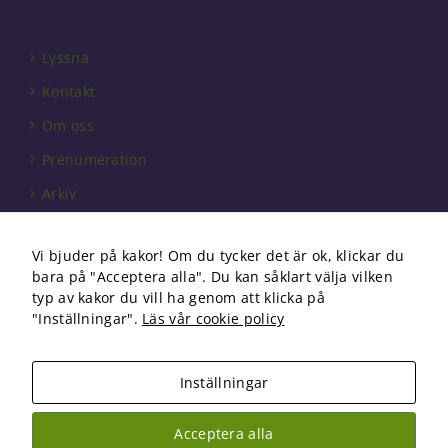
Lyssna
Kontakt
Om oss
Prenumeration
Arkiv
Annonsera
Vi bjuder på kakor! Om du tycker det är ok, klickar du
Förbundet
bara på "Acceptera alla". Du kan såklart välja vilken
Om cookies
typ av kakor du vill ha genom att klicka på
"Inställningar".
Läs vår cookie policy
Inställningar
Copyright 2026 Fysioterapi | All Rights Reserved
Acceptera alla