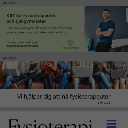
ANNONS
ANNONS
Fortsätt
till
innehållet