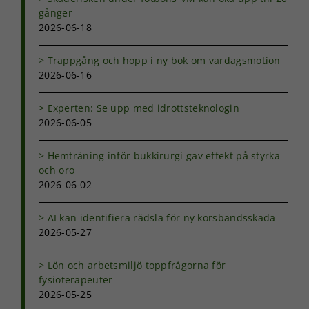
gånger
hemsidans
funktionalitet
2026-06-18
och
uppbyggnad,
Trappgång och hopp i ny bok om vardagsmotion
baserat på
2026-06-16
hur
hemsidan
används.
Experten: Se upp med idrottsteknologin
2026-06-05
Upplevelse
Hemträning inför bukkirurgi gav effekt på styrka
För att vår
och oro
hemsida ska
2026-06-02
prestera så
bra som
möjligt under
AI kan identifiera rädsla för ny korsbandsskada
ditt besök.
2026-05-27
Om du nekar
de här
Lön och arbetsmiljö toppfrågorna för
kakorna
fysioterapeuter
kommer viss
2026-05-25
funktionalitet
att försvinna