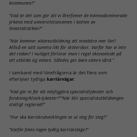
kommunen?”
”Vad är det som gör att vi återfinner de kvinnodominerade
yrkena med universitetsexamen i botten av
lönestatistiken?”
”När kommer vidareutbildning att innebära mer lön?
Alltså en satt summa likt för sköterskor. Varför har vi inte
det redan? I nuläget förlorar man i regel ekonomiskt på
att utbilda sig vidare. Således ges även sämre vård.”
I samband med lönefrågorna är det flera som
efterlyser tydliga
karriärvägar
:
”Vad gör ni för att möjliggöra specialisttjänster och
forskning/klinik-tjänster?””När blir specialistutbildningen
statligt reglerad?”
”Hur ska karriärutvecklingen se ut steg för steg?”
”Varför finns ingen tydlig karriärstege?”