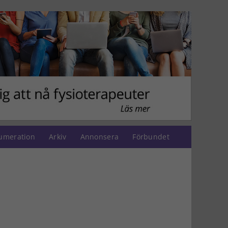
umeration
Arkiv
Annonsera
Förbundet