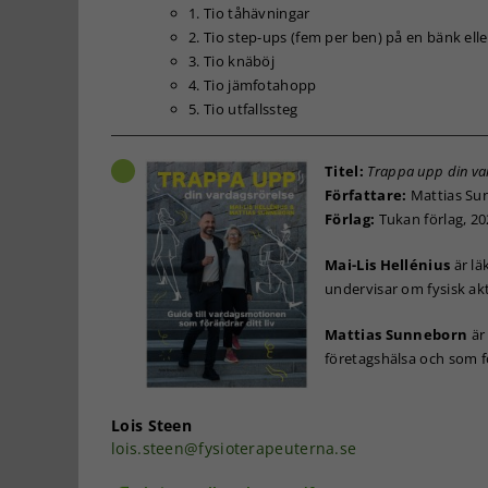
1. Tio tåhävningar
2. Tio step-ups (fem per ben) på en bänk ell
3. Tio knäböj
4. Tio jämfotahopp
5. Tio utfallssteg
Titel:
Trappa upp din var
Författare:
Mattias Sun
Förlag:
Tukan förlag, 2
Mai-Lis Hellénius
är lä
undervisar om fysisk akti
Mattias Sunneborn
är
företagshälsa och som f
Lois Steen
lois.steen@fysioterapeuterna.se