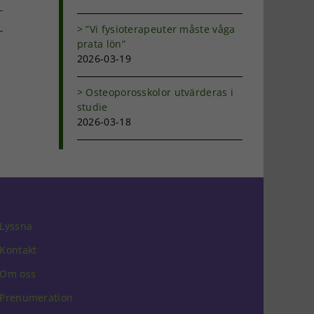
”Vi fysioterapeuter måste våga
prata lön”
dIn
-
2026-03-19
ost
Osteoporosskolor utvärderas i
studie
2026-03-18
Lyssna
Kontakt
Om oss
Prenumeration