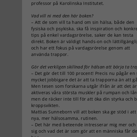
professor på Karolinska Institutet.
Vad vill ni med den här boken?
– Att de som vill ta hand om sin hälsa, både den
fysiska och psykiska, ska få inspiration och konkr
tips på enkel vardagsrörelse, saker de kan testa
direkt. Boken är väldigt hands-on och lättillgängl
och har ett fokus på vardagsrörelse genom att
använda trappor.
Gör det verkligen skillnad för hälsan att börja ta t
– Det gör det till 100 procent! Precis nu pågår en
mycket jobbigare det är att ta trapporna än att gå
Men tesen som forskarna utgår ifrån är att det är
aktiveras våra största muskler på rumpan och lår
men de räcker inte till för att öka din styrka oc
kroppsvikten.
Mattias Sunneborn vill att boken ska ge stöd i att
nya, mer hälsosamma, rutinen.
– Det här med beteende intresserar mig mer och m
sig och vad det är som gör att en människa får det