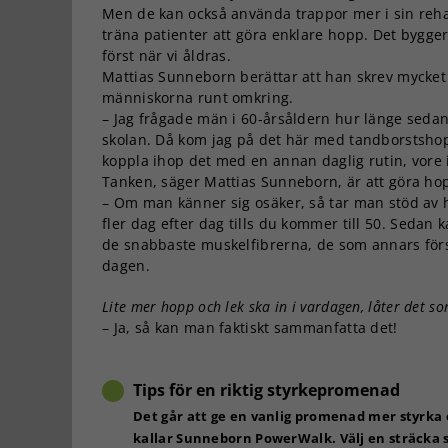
Men de kan också använda trappor mer i sin rehabi
träna patienter att göra enklare hopp. Det bygge
först när vi åldras.
Mattias Sunneborn berättar att han skrev mycket
människorna runt omkring.
– Jag frågade män i 60-årsåldern hur länge sedan 
skolan. Då kom jag på det här med tandborstsho
koppla ihop det med en annan daglig rutin, vore i
Tanken, säger Mattias Sunneborn, är att göra ho
– Om man känner sig osäker, så tar man stöd av 
fler dag efter dag tills du kommer till 50. Sedan
de snabbaste muskelfibrerna, de som annars försv
dagen.
Lite mer hopp och lek ska in i vardagen, låter det s
– Ja, så kan man faktiskt sammanfatta det!
Tips för en riktig styrkepromenad
Det går att ge en vanlig promenad mer styrka 
kallar Sunneborn PowerWalk. Välj en sträcka s