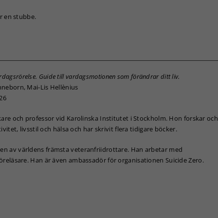
er en stubbe.
Nödvändiga
Dessa kakor
går inte att
välja bort. De
behövs för
att hemsidan
över huvud
dagsrörelse. Guide till vardagsmotionen som förändrar ditt liv.
taget ska
neborn, Mai-Lis Hellènius
fungera.
026
kare och professor vid Karolinska Institutet i Stockholm. Hon forskar och
Statistik
vitet, livsstil och hälsa och har skrivit flera tidigare böcker.
För att vi ska
kunna
 en av världens främsta veteranfriidrottare. Han arbetar med
förbättra
öreläsare. Han är även ambassadör för organisationen Suicide Zero.
hemsidans
funktionalitet
och
uppbyggnad,
baserat på
hur