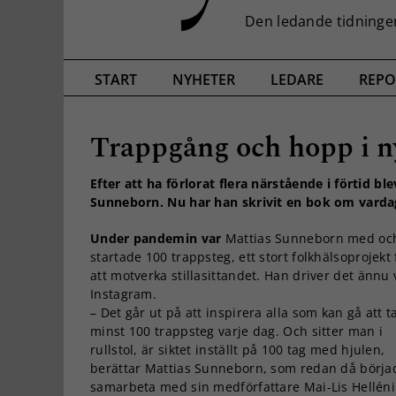
START
NYHETER
LEDARE
REPO
Trappgång och hopp i 
Efter att ha förlorat flera närstående i förtid bl
Sunneborn. Nu har han skrivit en bok om vardag
Under pandemin var
Mattias Sunneborn med oc
startade 100 trappsteg, ett stort folkhälsoprojekt 
att motverka stillasittandet. Han driver det ännu 
Instagram.
– Det går ut på att inspirera alla som kan gå att t
minst 100 trappsteg varje dag. Och sitter man i
rullstol, är siktet inställt på 100 tag med hjulen,
berättar Mattias Sunneborn, som redan då börja
samarbeta med sin medförfattare Mai-Lis Helléni