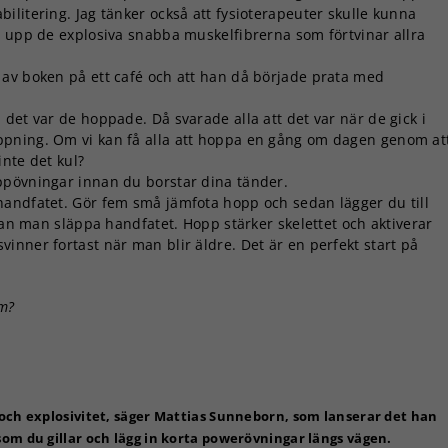
litering. Jag tänker också att fysioterapeuter skulle kunna
r upp de explosiva snabba muskelfibrerna som förtvinar allra
 av boken på ett café och att han då började prata med
det var de hoppade. Då svarade alla att det var när de gick i
ppning. Om vi kan få alla att hoppa en gång om dagen genom at
nte det kul?
ppövningar innan du borstar dina tänder.
handfatet. Gör fem små jämfota hopp och sedan lägger du till
 kan man släppa handfatet. Hopp stärker skelettet och aktiverar
inner fortast när man blir äldre. Det är en perfekt start på
om?
och explosivitet, säger Mattias Sunneborn, som lanserar det han
om du gillar och lägg in korta powerövningar längs vägen.