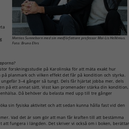
eta
Mattias Sunneborn med sin medförfattare professor Mai-Lis Hellénius.
ig
Foto: Bruno Ehrs
rapporna?
 stor forskningsstudie på Karolinska för att mäta exakt hur
 på planmark och vilken effekt det får på kondition och styrka.
 ungefär 3–4 gånger så tungt. Dels får hjärtat jobba mer, dels
en på ett annat sätt. Visst kan promenader stärka din kondition,
h benhälsa. Då behöver du belasta med upp till tre gånger
 öka sin fysiska aktivitet och att sedan kunna hålla fast vid den
er. Vad det är som gör att man får kraften till att bestämma
 att fungera i längden. Det skriver vi också om i boken, berätta