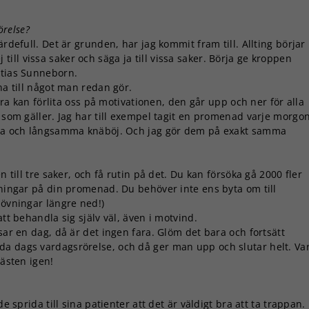
örelse?
ärdefull. Det är grunden, har jag kommit fram till. Allting börjar
ll vissa saker och säga ja till vissa saker. Börja ge kroppen
ttias Sunneborn.
na till något man redan gör.
bara kan förlita oss på motivationen, den går upp och ner för alla
, som gäller. Jag har till exempel tagit en promenad varje morgo
jupa och långsamma knäböj. Och jag gör dem på exakt samma
n till tre saker, och få rutin på det. Du kan försöka gå 2000 fler
vningar på din promenad. Du behöver inte ens byta om till
 övningar längre ned!)
att behandla sig själv väl, även i motvind.
sar en dag, då är det ingen fara. Glöm det bara och fortsätt
da dags vardagsrörelse, och då ger man upp och slutar helt. Va
hästen igen!
e sprida till sina patienter att det är väldigt bra att ta trappan.