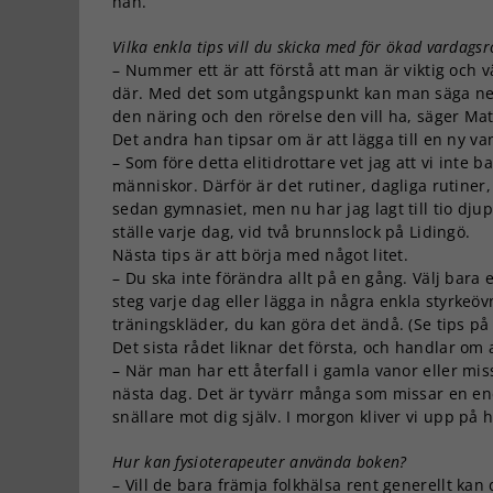
han.
Vilka enkla tips vill du skicka med för ökad vardagsr
– Nummer ett är att förstå att man är viktig och v
där. Med det som utgångspunkt kan man säga nej ti
den näring och den rörelse den vill ha, säger Ma
Det andra han tipsar om är att lägga till en ny va
– Som före detta elitidrottare vet jag att vi inte 
människor. Därför är det rutiner, dagliga rutiner
sedan gymnasiet, men nu har jag lagt till tio d
ställe varje dag, vid två brunnslock på Lidingö.
Nästa tips är att börja med något litet.
– Du ska inte förändra allt på en gång. Välj bara e
steg varje dag eller lägga in några enkla styrkeö
träningskläder, du kan göra det ändå. (Se tips på
Det sista rådet liknar det första, och handlar om 
– När man har ett återfall i gamla vanor eller mis
nästa dag. Det är tyvärr många som missar en en
snällare mot dig själv. I morgon kliver vi upp på 
Hur kan fysioterapeuter använda boken?
– Vill de bara främja folkhälsa rent generellt kan d