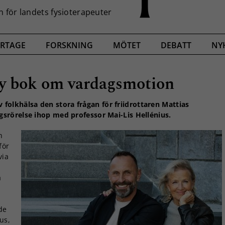
RTAGE
FORSKNING
MÖTET
DEBATT
NY
ny bok om vardagsmotion
ev folkhälsa den stora frågan för friidrottaren Mattias
srörelse ihop med professor Mai-Lis Hellénius.
h
för
via
a
de
us,