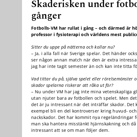
Skaderisken under fotbo
gånger
Fotbolls-VM har rullat i gång – och därmed är h
professor i fysioterapi och världens mest publi
Sitter du uppe på nätterna och kollar nu?
– Ja, i alla fall när Sverige spelar. Det händer ocks
Nödvändiga
ser någon annan match när den är extra intress
Dessa kakor
jag har inte tagit semester än och kan inte titta f
går inte att
välja bort. De
Vad tittar du på, själva spelet eller rörelsemönster o
behövs för
skador spelarna riskerar att råka ut för?
att hemsidan
– Nu under VM har jag inte mina vetenskapliga g
över huvud
utan njuter bara av fotbollen och spelet. Men det 
taget ska
det är ju intressant när det inträffar skador. Det k
fungera.
exempel bli en del kontroverser kring huvud- och
nackskador. Det har kommit nya regeländringar f
man ska hantera misstänkt hjärnskakning och då 
Statistik
intressant att se om man följer dem.
För att vi ska