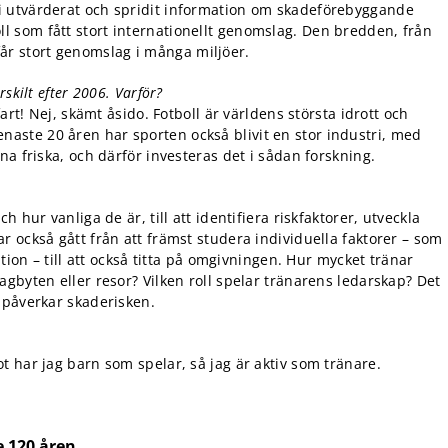
i utvärderat och spridit information om skadeförebyggande
 som fått stort internationellt genomslag. Den bredden, från
n får stort genomslag i många miljöer.
skilt efter 2006. Varför?
art! Nej, skämt åsido. Fotboll är världens största idrott och
ste 20 åren har sporten också blivit en stor industri, med
na friska, och därför investeras det i sådan forskning.
 hur vanliga de är, till att identifiera riskfaktorer, utveckla
 också gått från att främst studera individuella faktorer – som
tion – till att också titta på omgivningen. Hur mycket tränar
gbyten eller resor? Vilken roll spelar tränarens ledarskap? Det
 påverkar skaderisken.
 har jag barn som spelar, så jag är aktiv som tränare.
e 120 åren