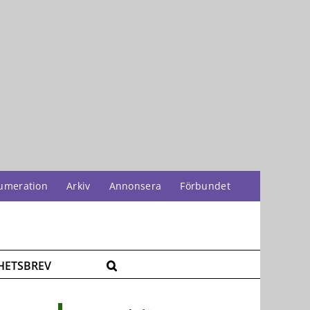
umeration
Arkiv
Annonsera
Förbundet
HETSBREV