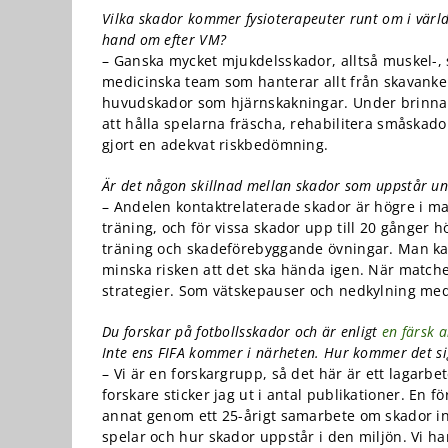
kunna
Vilka skador kommer fysioterapeuter runt om i värld
förbättra
hand om efter VM?
hemsidans
funktionalitet
– Ganska mycket mjukdelsskador, alltså muskel-, 
och
medicinska team som hanterar allt från skavanker 
uppbyggnad,
huvudskador som hjärnskakningar. Under brinnan
baserat på
att hålla spelarna fräscha, rehabilitera småskador 
hur
gjort en adekvat riskbedömning.
hemsidan
används.
Är det någon skillnad mellan skador som uppstår un
– Andelen kontaktrelaterade skador är högre i m
träning, och för vissa skador upp till 20 gånger h
Upplevelse
träning och skadeförebyggande övningar. Man kan t
För att vår
minska risken att det ska hända igen. När matcher
hemsida ska
strategier. Som vätskepauser och nedkylning med
prestera så
bra som
Du forskar på fotbollsskador och är enligt
en färsk a
möjligt under
Inte ens FIFA kommer i närheten. Hur kommer det si
ditt besök.
– Vi är en forskargrupp, så det här är ett lagarbete
Om du nekar
de här
forskare sticker jag ut i antal publikationer. En f
kakorna
annat genom ett 25-årigt samarbete om skador ino
kommer viss
spelar och hur skador uppstår i den miljön. Vi 