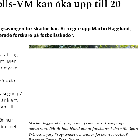
lls-VM kan öka upp till 20
ögsäsongen för skador här. Vi ringde upp Martin Hägglund,
cerade forskare på fotbollsskador.
å att jag
ant. Men
ör mycket.
ch vilka
lasögon på
är klart,
an till
ör hur
Martin Hägglund är professor i fysioterapi, Linköpings
blir det
universitet. Där är han bland annat forskningsledare för Sport
Without Injury Programme och senior forskare i Football
Research Group. Foto: Privat