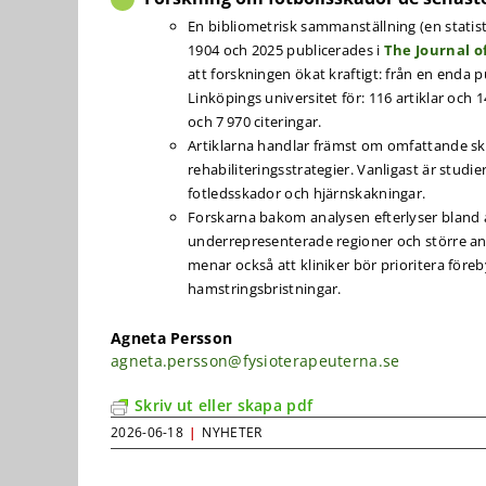
En bibliometrisk sammanställning (en statis
1904 och 2025 publicerades i
The
Journal o
att forskningen ökat kraftigt: från en enda pub
Linköpings universitet för: 116 artiklar och 
och 7 970 citeringar.
Artiklarna handlar främst om omfattande sk
rehabiliteringsstrategier. Vanligast är stud
fotledsskador och hjärnskakningar.
Forskarna bakom analysen efterlyser bland 
underrepresenterade regioner och större anv
menar också att kliniker bör prioritera för
hamstringsbristningar.
Agneta Persson
agneta.persson@fysioterapeuterna.se
Skriv ut eller skapa pdf
2026-06-18
|
NYHETER