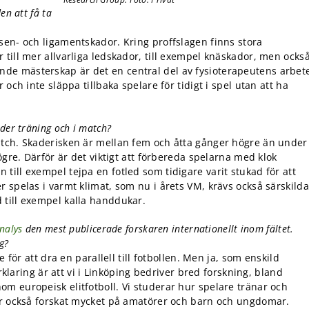
en att få ta
sen- och ligamentskador. Kring proffslagen finns stora
till mer allvarliga ledskador, till exempel knäskador, men ocks
de mästerskap är det en central del av fysioterapeutens arbet
och inte släppa tillbaka spelare för tidigt i spel utan att ha
der träning och i match?
atch. Skaderisken är mellan fem och åtta gånger högre än under
ögre. Därför är det viktigt att förbereda spelarna med klok
ill exempel tejpa en fotled som tidigare varit stukad för att
 spelas i varmt klimat, som nu i årets VM, krävs också särskilda
 till exempel kalla handdukar.
nalys
den mest publicerade forskaren internationellt inom fältet.
g?
 för att dra en parallell till fotbollen. Men ja, som enskild
örklaring är att vi i Linköping bedriver bred forskning, bland
m europeisk elitfotboll. Vi studerar hur spelare tränar och
har också forskat mycket på amatörer och barn och ungdomar.