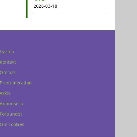
2026-03-18
Lyssna
Kontakt
Om oss
Prenumeration
Arkiv
Annonsera
Förbundet
Om cookies