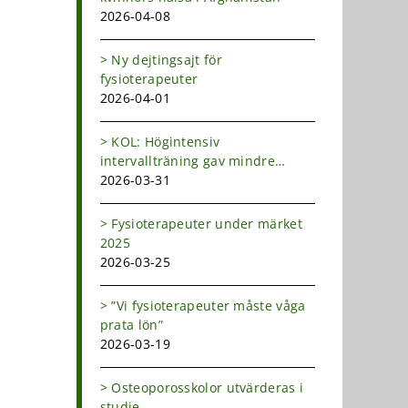
dIn
-
2026-04-08
ost
Ny dejtingsajt för
fysioterapeuter
2026-04-01
KOL: Högintensiv
intervallträning gav mindre
andfåddhet
2026-03-31
Fysioterapeuter under märket
2025
2026-03-25
”Vi fysioterapeuter måste våga
prata lön”
2026-03-19
Osteoporosskolor utvärderas i
studie