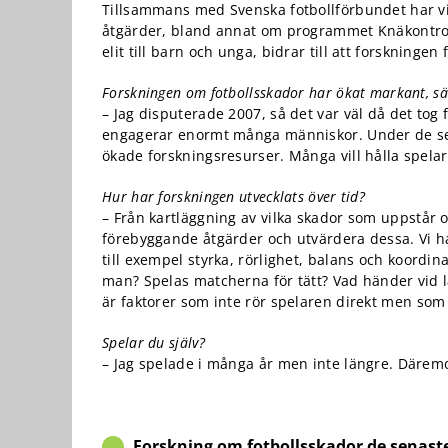
funktionalitet
Tillsammans med Svenska fotbollförbundet har v
att försvinna
åtgärder, bland annat om programmet Knäkontroll
från
elit till barn och unga, bidrar till att forskninge
hemsidan.
Forskningen om fotbollsskador har ökat markant, sär
– Jag disputerade 2007, så det var väl då det tog f
Marknadsföring
engagerar enormt många människor. Under de sena
Genom att dela
ökade forskningsresurser. Många vill hålla spelar
med dig av dina
intressen och ditt
Hur har forskningen utvecklats över tid?
beteende när du
– Från kartläggning av vilka skador som uppstår och
surfar ökar du
förebyggande åtgärder och utvärdera dessa. Vi har
chansen att få se
till exempel styrka, rörlighet, balans och koordina
personligt
anpassat innehåll
man? Spelas matcherna för tätt? Vad händer vid la
och erbjudanden.
är faktorer som inte rör spelaren direkt men som
Spelar du själv?
– Jag spelade i många år men inte längre. Däremot
Forskning om fotbollsskador de senast