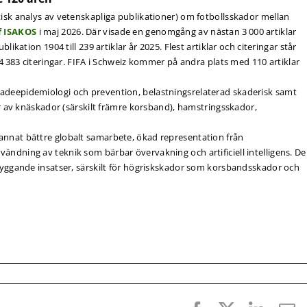
tisk analys av vetenskapliga publikationer) om fotbollsskador mellan
f ISAKOS
i maj 2026. Där visade en genomgång av nästan 3 000 artiklar
likation 1904 till 239 artiklar år 2025. Flest artiklar och citeringar står
14 383 citeringar. FIFA i Schweiz kommer på andra plats med 110 artiklar
adeepidemiologi och prevention, belastningsrelaterad skaderisk samt
ier av knäskador (särskilt främre korsband), hamstringsskador,
annat bättre globalt samarbete, ökad representation från
ändning av teknik som bärbar övervakning och artificiell intelligens. De
ebyggande insatser, särskilt för högriskskador som korsbandsskador och