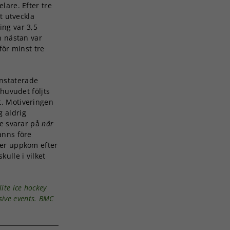
lare. Efter tre
t utveckla
ng var 3,5
h nästan var
för minst tre
onstaterade
 huvudet följts
. Motiveringen
 aldrig
te svarar på
när
anns före
ler uppkom efter
ulle i vilket
ite ice hockey
sive events.
BMC