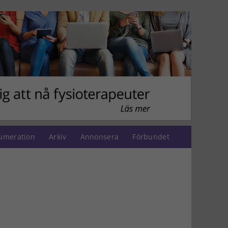
umeration
Arkiv
Annonsera
Förbundet