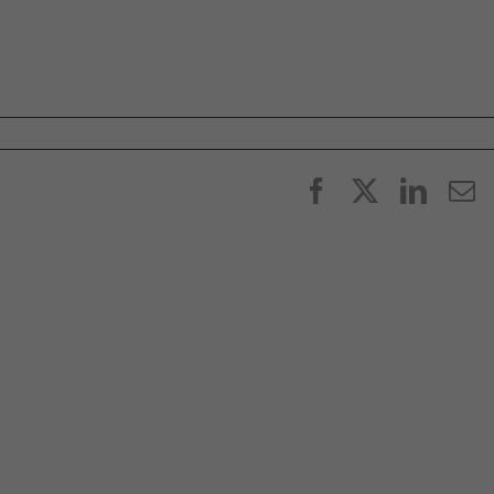
Facebook
X
Linke
E
p