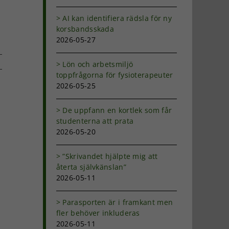
AI kan identifiera rädsla för ny
korsbandsskada
2026-05-27
Lön och arbetsmiljö
toppfrågorna för fysioterapeuter
2026-05-25
dIn
-
ost
De uppfann en kortlek som får
studenterna att prata
2026-05-20
”Skrivandet hjälpte mig att
återta självkänslan”
2026-05-11
Parasporten är i framkant men
fler behöver inkluderas
2026-05-11