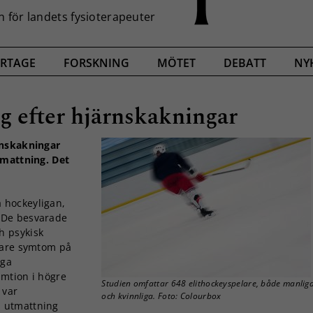
RTAGE
FORSKNING
MÖTET
DEBATT
NY
g efter hjärnskakningar
rnskakningar
tmattning. Det
a hockeyligan,
 De besvarade
h psykisk
tare symtom på
iga
mtion i högre
Studien omfattar 648 elithockeyspelare, både manlig
 var
och kvinnliga. Foto: Colourbox
 utmattning