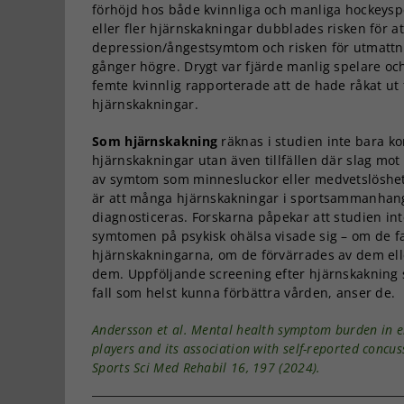
förhöjd hos både kvinnliga och manliga hockeyspe
eller fler hjärnskakningar dubblades risken för at
depression/ångestsymtom och risken för utmattni
gånger högre. Drygt var fjärde manlig spelare oc
femte kvinnlig rapporterade att de hade råkat ut 
hjärnskakningar.
Som hjärnskakning
räknas i studien inte bara k
hjärnskakningar utan även tillfällen där slag mot
av symtom som minnesluckor eller medvetslöshet
är att många hjärnskakningar i sportsammanhang
diagnosticeras. Forskarna påpekar att studien in
symtomen på psykisk ohälsa visade sig – om de f
hjärnskakningarna, om de förvärrades av dem el
dem. Uppföljande screening efter hjärnskakning sk
fall som helst kunna förbättra vården, anser de.
Andersson et al.
Mental health symptom burden in el
players and its association with self-reported concus
Sports Sci Med Rehabil 16, 197 (2024).