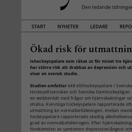
START
NYHETER
LEDARE
REPO
Ökad risk för utmattnin
Ishockeyspelare som råkat ut för minst tre hjä
har större risk att drabbas av depression och u
visar en svensk studie.
Studien omfattar
648 elithockeyspelare i Svensk
Hockeyallsvenskan och Svenska Damhockeyligan.
en webbenkät med frågor om hjärnskakningar oc
ohälsa. Kvinnliga hockeyspelare rapporterade of
utmattning än normalbefolkningen, medan manl
hockeyspelare rapporterade skadlig alkoholkonsu
grad än normalbefolkningen. Efter hjärnskakning
förekomsten av symtomen depression/ångest och