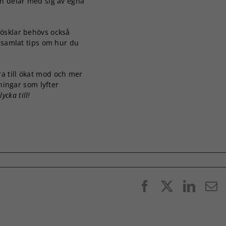
ch delar med sig av egna
rösklar behövs också
i samlat tips om hur du
a till ökat mod och mer
sningar som lyfter
ycka till!
Facebook
X
Linke
E
p