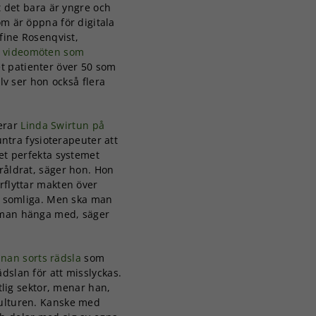
 det bara är yngre och
m är öppna för digitala
efine Rosenqvist,
r videomöten som
et patienter över 50 som
älv ser hon också flera
terar
Linda Swirtun på
ntra fysioterapeuter att
det perfekta systemet
råldrat, säger hon. Hon
rflyttar makten över
ar somliga. Men ska man
r man hänga med, säger
nnan sorts rädsla
som
dslan för att misslyckas.
ntlig sektor, menar han,
kulturen. Kanske med