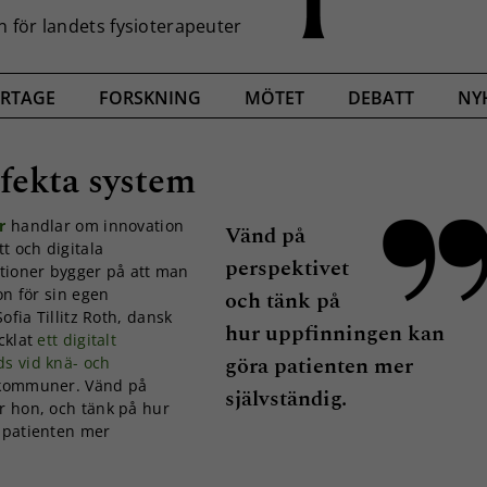
RTAGE
FORSKNING
MÖTET
DEBATT
NY
rfekta system
r
handlar om innovation
Vänd på
t och digitala
perspektivet
tioner bygger på att man
on för sin egen
och tänk på
ofia Tillitz Roth, dansk
hur uppfinningen kan
cklat
ett digitalt
göra patienten mer
s vid knä- och
kommuner. Vänd på
självständig.
r hon, och tänk på hur
 patienten mer