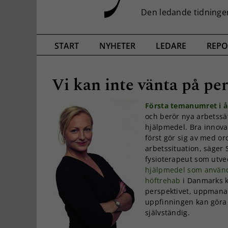
START
NYHETER
LEDARE
REPO
Vi kan inte vänta på pe
Första temanumret i å
och berör nya arbetssät
hjälpmedel. Bra innova
först gör sig av med or
arbetssituation, säger S
fysioterapeut som utve
hjälpmedel som använd
höftrehab
i Danmarks 
perspektivet, uppmana
uppfinningen kan göra
självständig.