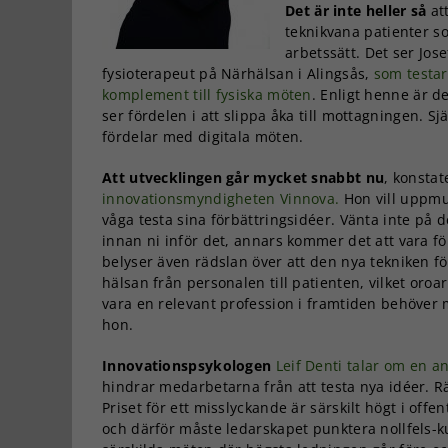
Det är inte heller så
att
teknikvana patienter so
arbetssätt. Det ser Jos
fysioterapeut på Närhälsan i Alingsås,
som testa
komplement till fysiska möten
. Enligt henne är d
ser fördelen i att slippa åka till mottagningen. Sj
fördelar med digitala möten.
Att utvecklingen går mycket snabbt nu
, konsta
innovationsmyndigheten Vinnova.
Hon vill uppmu
våga testa sina förbättringsidéer. Vänta inte på 
innan ni inför det, annars kommer det att vara fö
belyser även rädslan över att den nya tekniken fö
hälsan från personalen till patienten, vilket oro
vara en relevant profession i framtiden behöve
hon.
Innovationspsykologen
Leif Denti talar om en a
hindrar medarbetarna från att testa nya idéer. Rä
Priset för ett misslyckande är särskilt högt i offe
och därför måste ledarskapet punktera nollfels-