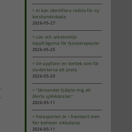
AI kan identifiera rädsla för ny
korsbandsskada
2026-05-27
Lön och arbetsmiljö
toppfrågorna för fysioterapeuter
2026-05-25
De uppfann en kortlek som får
studenterna att prata
2026-05-20
”Skrivandet hjälpte mig att
återta självkänslan”
2026-05-11
dIn
-
ost
Parasporten är i framkant men
fler behöver inkluderas
2026-05-11