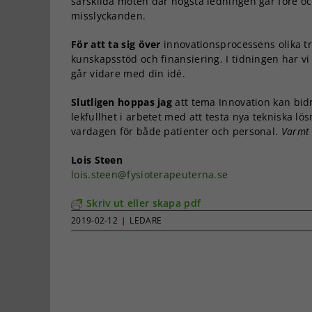
särskilda möten där högsta ledningen går före o
misslyckanden.
För att ta sig över
innovationsprocessens olika t
kunskapsstöd och finansiering. I tidningen har v
går vidare med din idé.
Slutligen hoppas jag
att tema Innovation kan bidr
lekfullhet i arbetet med att testa nya tekniska lö
vardagen för både patienter och personal.
Varmt l
Lois Steen
lois.steen@fysioterapeuterna.se
Skriv ut eller skapa pdf
2019-02-12
|
LEDARE