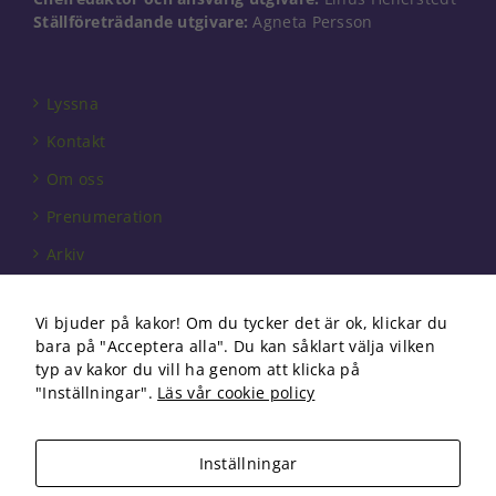
Ställföreträdande utgivare:
Agneta Persson
Lyssna
Kontakt
Om oss
Prenumeration
Arkiv
Annonsera
Vi bjuder på kakor! Om du tycker det är ok, klickar du
Förbundet
bara på "Acceptera alla". Du kan såklart välja vilken
Om cookies
typ av kakor du vill ha genom att klicka på
"Inställningar".
Läs vår cookie policy
Inställningar