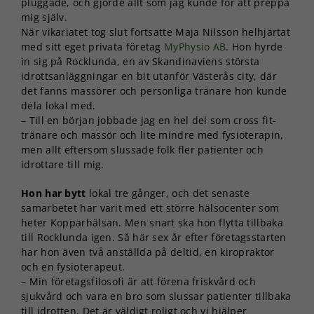
pluggade, och gjorde allt som jag kunde för att preppa
mig själv.
När vikariatet tog slut fortsatte Maja Nilsson helhjärtat
med sitt eget privata företag
MyPhysio AB
. Hon hyrde
in sig på Rocklunda, en av Skandinaviens största
idrottsanläggningar en bit utanför Västerås city, där
det fanns massörer och personliga tränare hon kunde
dela lokal med.
– Till en början jobbade jag en hel del som cross fit-
tränare och massör och lite mindre med fysioterapin,
men allt eftersom slussade folk fler patienter och
idrottare till mig.
Hon har bytt
lokal tre gånger, och det senaste
samarbetet har varit med ett större hälsocenter som
heter Kopparhälsan. Men snart ska hon flytta tillbaka
till Rocklunda igen. Så här sex år efter företagsstarten
har hon även två anställda på deltid, en kiropraktor
och en fysioterapeut.
– Min företagsfilosofi är att förena friskvård och
sjukvård och vara en bro som slussar patienter tillbaka
till idrotten. Det är väldigt roligt och vi hjälper