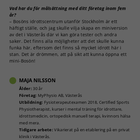
chansen att få se
Vad har du för målsättning med ditt företag inom fem
personligt
år?
anpassat innehåll
– Bosöns idrottscentrum utanför Stockholm är ett
och erbjudanden.
häftigt ställe, och jag skulle vilja skapa en miniversion
av det i Västerås där vi kan göra tester och andra
saker. Det finns alla möjligheter att det skulle kunna
funka här, eftersom det finns så mycket idrott här i
stan. Det är drömmen, att på sikt att kunna öppna ett
mini-Bosön!
MAJA NILSSON
Ålder:
30 år
Företag:
MyPhysio AB, Västerås
Utbildning:
Fysioterapeutexamen 2018, Certified Sports
Physiotherapist, kurser i mental träning för idrottare,
idrottsmedicin, ortopedisk manuell terapi, kvinnors hälsa
med mera.
Tidigare arbete:
Vikarierat på en etablering på en privat
klinik i Västerås.