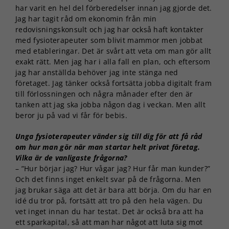
har varit en hel del förberedelser innan jag gjorde det.
Jag har tagit råd om ekonomin från min
redovisningskonsult och jag har också haft kontakter
med fysioterapeuter som blivit mammor men jobbat
med etableringar. Det är svårt att veta om man gör allt
exakt rätt. Men jag har i alla fall en plan, och eftersom
jag har anställda behöver jag inte stänga ned
företaget. Jag tänker också fortsätta jobba digitalt fram
till förlossningen och några månader efter den är
tanken att jag ska jobba någon dag i veckan. Men allt
beror ju på vad vi får för bebis.
Unga fysioterapeuter vänder sig till dig för att få råd
om hur man gör när man startar helt privat företag.
Vilka är de vanligaste frågorna?
– ”Hur börjar jag? Hur vågar jag? Hur får man kunder?”
Och det finns inget enkelt svar på de frågorna. Men
jag brukar säga att det är bara att börja. Om du har en
idé du tror på, fortsätt att tro på den hela vägen. Du
Nödvändiga
vet inget innan du har testat. Det är också bra att ha
Dessa kakor
ett sparkapital, så att man har något att luta sig mot