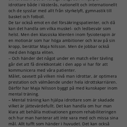
idrottare både i Västerås, nationellt och internationellt
och de sysslar med allt från styrkelyft, gymnastik till
basket och fotboll.
De tar också emot en del försäkringspatienter, och då
kan det handla om vilka muskel- och ledbesvär som
helst. Men den klassiska klienten inom fysioterapin är
en motionär som har höga ambitioner och krav på sin
kropp, berättar Maja Nilsson. Men de jobbar också
med den högsta eliten.
– Och händer det något under en match eller tävling
går det att få direktkontakt i den app vi har för att
kommunicera med våra patienter.
Målet, oavsett på vilken nivå man idrottar, är optimera
prestation och välmående under hela idrottskarriären.
Därför har Maja Nilsson byggt på med kunskaper inom
mental träning.
– Mental träning kan hjälpa idrottare som är skadade
vilket är jättevärdefullt. Det kan handla om hur man
klara att behålla motivationen genom rehabiliteringen
och hur man hanterar att inte vara med och missa sina
mål. Allt tufft som händer i huvudet. Det kan också