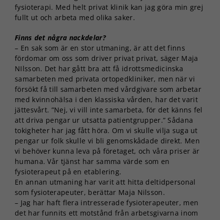
fysioterapi. Med helt privat klinik kan jag göra min grej
fullt ut och arbeta med olika saker.
Finns det några nackdelar?
– En sak som är en stor utmaning, är att det finns
fördomar om oss som driver privat privat, säger Maja
NIlsson. Det har gått bra att få idrottsmedicinska
samarbeten med privata ortopedkliniker, men när vi
försökt få till samarbeten med vårdgivare som arbetar
med kvinnohälsa i den klassiska vården, har det varit
jättesvårt. ”Nej, vi vill inte samarbeta, för det känns fel
att driva pengar ur utsatta patientgrupper.” Sådana
tokigheter har jag fått höra. Om vi skulle vilja suga ut
pengar ur folk skulle vi bli genomskådade direkt. Men
vi behöver kunna leva på företaget, och våra priser är
humana. Vår tjänst har samma värde som en
fysioterapeut på en etablering.
En annan utmaning har varit att hitta deltidpersonal
som fysioterapeuter, berättar Maja Nilsson.
– Jag har haft flera intresserade fysioterapeuter, men
det har funnits ett motstånd från arbetsgivarna inom