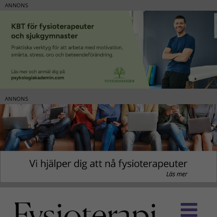
ANNONS
ANNONS
Fortsätt
till
innehållet