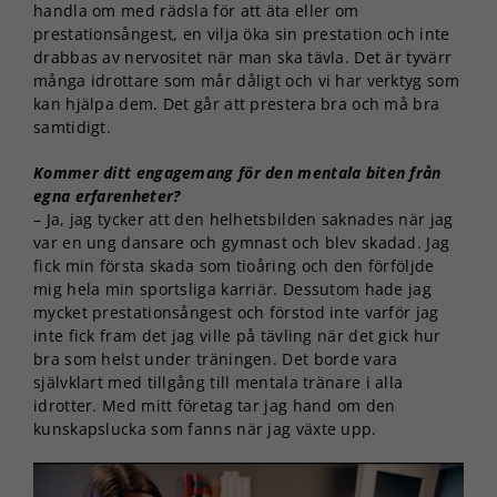
handla om med rädsla för att äta eller om
prestationsångest, en vilja öka sin prestation och inte
drabbas av nervositet när man ska tävla. Det är tyvärr
många idrottare som mår dåligt och vi har verktyg som
kan hjälpa dem. Det går att prestera bra och må bra
samtidigt.
Kommer ditt engagemang för den mentala biten från
egna erfarenheter?
– Ja, jag tycker att den helhetsbilden saknades när jag
var en ung dansare och gymnast och blev skadad. Jag
fick min första skada som tioåring och den förföljde
mig hela min sportsliga karriär. Dessutom hade jag
mycket prestationsångest och förstod inte varför jag
inte fick fram det jag ville på tävling när det gick hur
bra som helst under träningen. Det borde vara
självklart med tillgång till mentala tränare i alla
idrotter. Med mitt företag tar jag hand om den
kunskapslucka som fanns när jag växte upp.