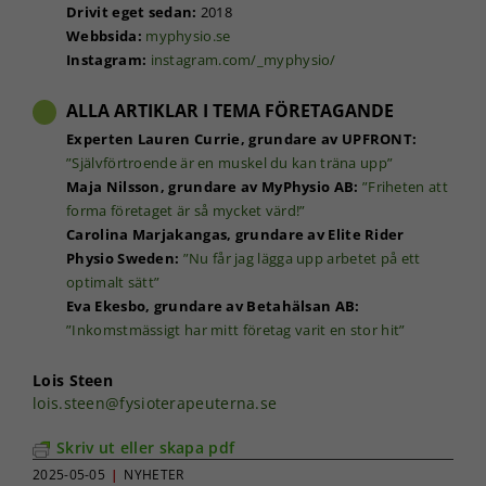
Drivit eget sedan:
2018
Webbsida:
myphysio.se
Instagram:
instagram.com/_myphysio/
ALLA ARTIKLAR I TEMA FÖRETAGANDE
Experten Lauren Currie, grundare av UPFRONT:
”Självförtroende är en muskel du kan träna upp”
Maja Nilsson, grundare av MyPhysio AB:
”Friheten att
forma företaget är så mycket värd!”
Carolina Marjakangas, grundare av Elite Rider
Physio Sweden:
”Nu får jag lägga upp arbetet på ett
optimalt sätt”
Eva Ekesbo, grundare av Betahälsan AB:
”Inkomstmässigt har mitt företag varit en stor hit”
Lois Steen
lois.steen@fysioterapeuterna.se
Skriv ut eller skapa pdf
2025-05-05
|
NYHETER