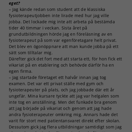
eget?
– Jag kände redan som student att de klassiska
fysioterapeutjobben inte lirade med hur jag ville
jobba. Det lockade mig inte att arbeta på bestämda
tider 40 timmar i veckan. Sista året på
grundutbildningen hörde jag en föreläsning av en
fysioterapeut på som var egenföretagare helt privat.
Det blev en ögonöppnare att man kunde jobba på ett
sätt som tilltalar mig.
Därefter gick det fort med att starta ett, för hon fick ett
vikariat på en etablering och behövde därför ha en
egen firma.
– Jag startade företaget ett halvår innan jag tog
examen. Det var ett privat ställe med gym och
fysioterapeuter på plats, och jag jobbade där ett år
ungefär. Mina kursare tyckte att jag var helgalen som
inte tog en anställning. Men det funkade bra genom
att jag började på vikariat och genom att jag hade
andra fysioterapeuter omkring mig. Annars hade det
varit för stort med patientansvaret direkt efter skolan.
Dessutom gick jag flera utbildningar samtidigt som jag