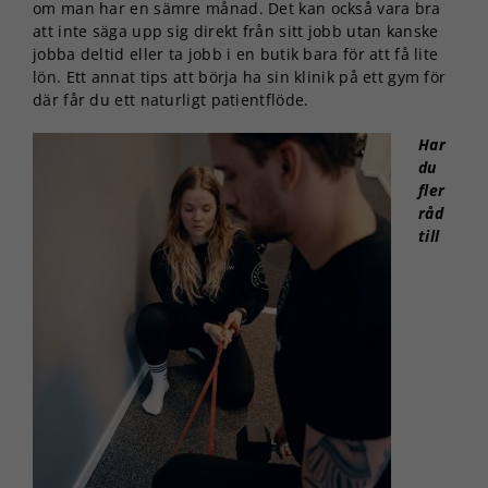
går inte att
om man har en sämre månad. Det kan också vara bra
välja bort. De
att inte säga upp sig direkt från sitt jobb utan kanske
behövs för
jobba deltid eller ta jobb i en butik bara för att få lite
att hemsidan
lön. Ett annat tips att börja ha sin klinik på ett gym för
över huvud
där får du ett naturligt patientflöde.
taget ska
fungera.
Har
du
fler
Statistik
råd
För att vi ska
till
kunna
förbättra
hemsidans
funktionalitet
och
uppbyggnad,
baserat på
hur
hemsidan
används.