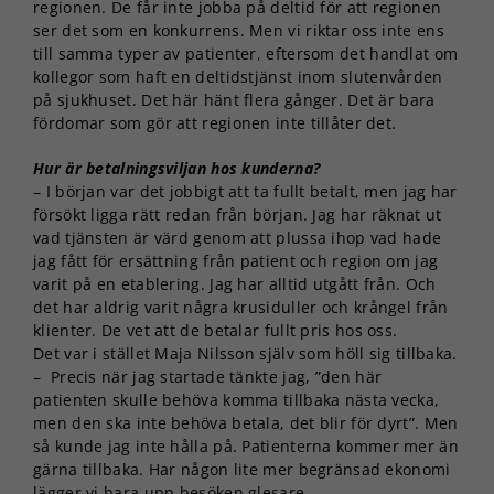
regionen. De får inte jobba på deltid för att regionen
ser det som en konkurrens. Men vi riktar oss inte ens
till samma typer av patienter, eftersom det handlat om
kollegor som haft en deltidstjänst inom slutenvården
på sjukhuset. Det här hänt flera gånger. Det är bara
fördomar som gör att regionen inte tillåter det.
Hur är betalningsviljan hos kunderna?
– I början var det jobbigt att ta fullt betalt, men jag har
försökt ligga rätt redan från början. Jag har räknat ut
vad tjänsten är värd genom att plussa ihop vad hade
jag fått för ersättning från patient och region om jag
varit på en etablering. Jag har alltid utgått från. Och
det har aldrig varit några krusiduller och krångel från
klienter. De vet att de betalar fullt pris hos oss.
Det var i stället Maja Nilsson själv som höll sig tillbaka.
– Precis när jag startade tänkte jag, ”den här
patienten skulle behöva komma tillbaka nästa vecka,
men den ska inte behöva betala, det blir för dyrt”. Men
så kunde jag inte hålla på. Patienterna kommer mer än
gärna tillbaka. Har någon lite mer begränsad ekonomi
lägger vi bara upp besöken glesare.