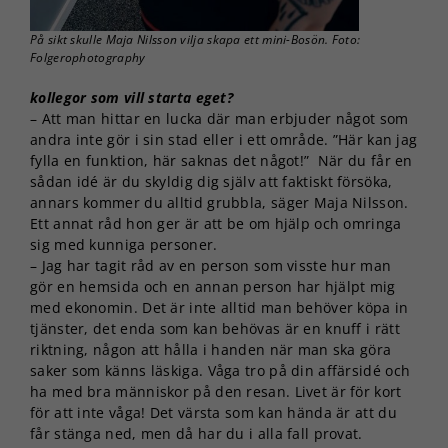
Upplevelse
För att vår
På sikt skulle Maja Nilsson vilja skapa ett mini-Bosön. Foto:
hemsida ska
Folgerophotography
prestera så
bra som
kollegor som vill starta eget?
möjligt under
– Att man hittar en lucka där man erbjuder något som
ditt besök.
andra inte gör i sin stad eller i ett område. ”Här kan jag
Om du nekar
fylla en funktion, här saknas det något!” När du får en
de här
sådan idé är du skyldig dig själv att faktiskt försöka,
kakorna
annars kommer du alltid grubbla, säger Maja Nilsson.
kommer viss
funktionalitet
Ett annat råd hon ger är att be om hjälp och omringa
att försvinna
sig med kunniga personer.
från
– Jag har tagit råd av en person som visste hur man
hemsidan.
gör en hemsida och en annan person har hjälpt mig
med ekonomin. Det är inte alltid man behöver köpa in
tjänster, det enda som kan behövas är en knuff i rätt
Marknadsföring
riktning, någon att hålla i handen när man ska göra
Genom att dela
saker som känns läskiga. Våga tro på din affärsidé och
med dig av dina
ha med bra människor på den resan. Livet är för kort
intressen och ditt
för att inte våga! Det värsta som kan hända är att du
beteende när du
får stänga ned, men då har du i alla fall provat.
surfar ökar du