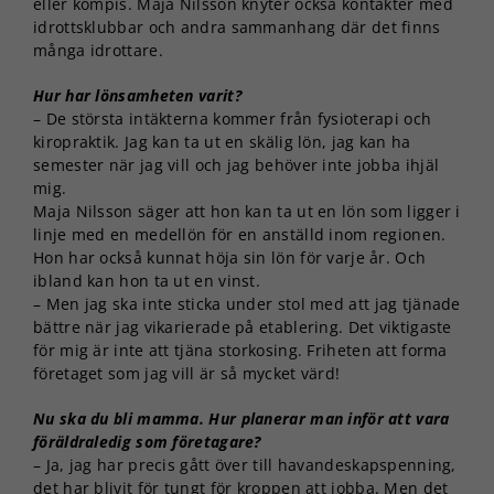
eller kompis. Maja Nilsson knyter också kontakter med
idrottsklubbar och andra sammanhang där det finns
många idrottare.
Hur har lönsamheten varit?
– De största intäkterna kommer från fysioterapi och
kiropraktik. Jag kan ta ut en skälig lön, jag kan ha
semester när jag vill och jag behöver inte jobba ihjäl
mig.
Maja Nilsson säger att hon kan ta ut en lön som ligger i
linje med en medellön för en anställd inom regionen.
Hon har också kunnat höja sin lön för varje år. Och
ibland kan hon ta ut en vinst.
– Men jag ska inte sticka under stol med att jag tjänade
bättre när jag vikarierade på etablering. Det viktigaste
för mig är inte att tjäna storkosing. Friheten att forma
företaget som jag vill är så mycket värd!
Nu ska du bli mamma. Hur planerar man inför att vara
föräldraledig som företagare?
– Ja, jag har precis gått över till havandeskapspenning,
det har blivit för tungt för kroppen att jobba. Men det