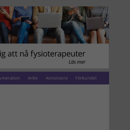
umeration
Arkiv
Annonsera
Förbundet