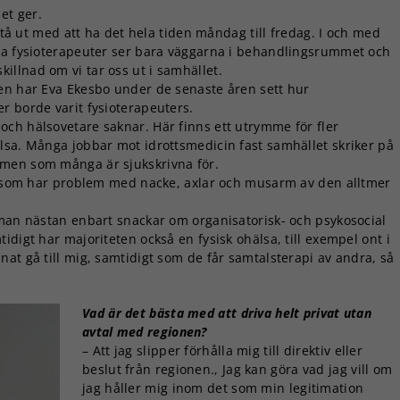
et ger.
 stå ut med att ha det hela tiden måndag till fredag. I och med
sta fysioterapeuter ser bara väggarna i behandlingsrummet och
llnad om vi tar oss ut i samhället.
den har Eva Ekesbo under de senaste åren sett hur
r borde varit fysioterapeuters.
ch hälsovetare saknar. Här finns ett utrymme för fler
lsa. Många jobbar mot idrottsmedicin fast samhället skriker på
emen som många är sjukskrivna för.
er som har problem med nacke, axlar och musarm av den alltmer
 man nästan enbart snackar om organisatorisk- och psykosocial
idigt har majoriteten också en fysisk ohälsa, till exempel ont i
at gå till mig, samtidigt som de får samtalsterapi av andra, så
Vad är det bästa med att driva helt privat utan
avtal med regionen?
– Att jag slipper förhålla mig till direktiv eller
beslut från regionen., Jag kan göra vad jag vill om
jag håller mig inom det som min legitimation