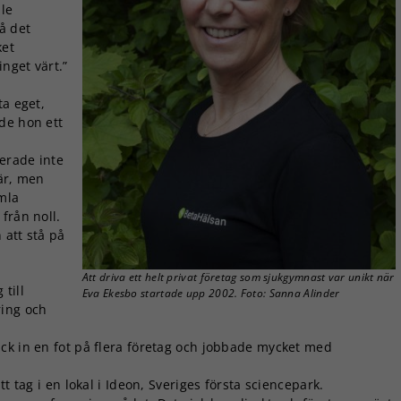
lle
få det
ket
inget värt.”
ta eget,
de hon ett
terade inte
där, men
mla
från noll.
 att stå på
Att driva ett helt privat företag som sjukgymnast var unikt när
 till
Eva Ekesbo startade upp 2002. Foto: Sanna Alinder
ring och
ck in en fot på flera företag och jobbade mycket med
t tag i en lokal i Ideon, Sveriges första sciencepark.