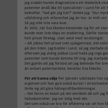
jag snabbt kunde diagnosticera ett diskbråck sku
patienter ändå åka till specialister i Lund för att 
bekräftat. ”Vad gör jag här?” tänkte jag. ”Hur myc
utbildning och erfarenhet jag än har, är mitt ord 
Så jag ville inte vara kvar.
År 2002, när Eva Ekesbo bestämde sig för att star
kunde man inte köpa en etablering. Därför starta
helt privat företag, utan avtal med landstinget.
– Att jobba helt privat som sjukgymnast, det exis
på den tiden. Jag bodde i Lund, så jag startade 
eftersom jag aldrig jobbat Lund hade jag inga ga
patienter som kunde komma till mig. Jag startade 
Det gjorde att jag förstod att jag behövde fler ben
än enbart patientarbete, berättar Eva Ekesbo.
För att kunna sälja
fler tjänster utbildade hon sig
ergonom och hon gick också kurser i stresshante
lärde sig att göra hälsoprofilbedömningar.
– Det fanns en boom på det området då och jag fi
hälsokontroller. Jag var tidig med det.
Det som också var bra för affärerna var att hon fåt