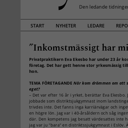
START
NYHETER
LEDARE
REPO
”Inkomstmässigt har mitt
Privatpraktikern Eva Ekesbo har under 23 år kom
företag. Det har gett henne stor yrkesmässig ti
hon.
TEMA FÖRETAGANDE
När kom drömmen om att s
eget?
– Det var efter 16 år i yrket, berättar Eva Ekesbo. 
jobbade som distriktsjukgymnast inom landsting
trivdes inte. Det fanns inga karriärvägar och inget
en högre lön. Jag var i 40-årsåldern och såg inge
där. Den kompetens jag besatt värdesattes inte he
jag var ju ”bara” en distriktssjukgymnast i Eslöv.