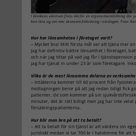
I klinikens väntrum finns därför en ergonomiutställning där 
kan lära sig om mer skonsam belastning i vardagen. Foto: Ka
Hur har lönsamheten i företaget varit?
– Mycket bra! Mitt första mål var att tjäna mer ä
Jag har definitiv bättre lönsamhet i företaget, b
och när jag tittar på vad jag får i tjänstepensio
jag har tjänat in under 23 år som företagare. Inko
Vilka är de mest lönsamma delarna av verksamhe
– Intäkterna kommer till 60 procent från fysiotera
mottagningen beror på att jag redan tidigt fick g
patienter, de som kommer på sin sjukvårdsförsäkr
minuter, det är rätt billigt men jag har inte vela
försäkringspatienterna.
Hur blir man bra på att ta betalt?
– Att ta betalt för sin tjänst är att värdera sin e
juridiskt medan vi tar 700 kr i halvtimme för att h