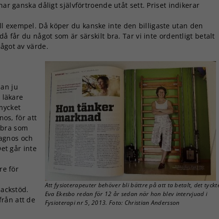
har ganska dåligt självförtroende utåt sett. Priset indikerar
funktionalitet
och
l exempel. Då köper du kanske inte den billigaste utan den
uppbyggnad,
å får du något som är särskilt bra. Tar vi inte ordentligt betalt
baserat på
något av värde.
hur
hemsidan
används.
t
man ju
 läkare
Upplevelse
mycket
För att vår
hemsida ska
nos, för att
prestera så
 bra som
bra som
diagnos och
möjligt under
Det går inte
ditt besök.
Om du nekar
re för
de här
kakorna
Att fysioterapeuter behöver bli bättre på att ta betalt, det tyckt
nackstöd.
kommer viss
Eva Ekesbo redan för 12 år sedan när hon blev intervjuad i
rån att de
funktionalitet
Fysioterapi nr 5, 2013. Foto: Christian Andersson
att försvinna
från