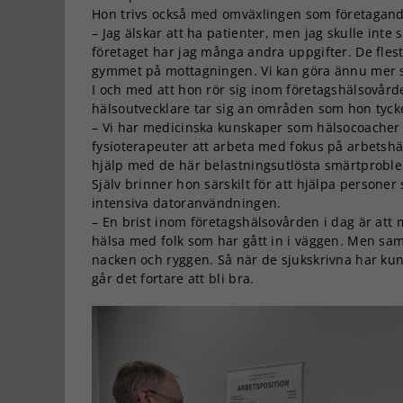
Hon trivs också med omväxlingen som företagand
– Jag älskar att ha patienter, men jag skulle inte
företaget har jag många andra uppgifter. De fle
gymmet på mottagningen. Vi kan göra ännu mer ski
I och med att hon rör sig inom företagshälsovår
hälsoutvecklare tar sig an områden som hon tycke
– Vi har medicinska kunskaper som hälsocoacher o
fysioterapeuter att arbeta med fokus på arbetshä
hjälp med de här belastningsutlösta smärtprobl
Själv brinner hon särskilt för att hjälpa person
intensiva datoranvändningen.
– En brist inom företagshälsovården i dag är att
hälsa med folk som har gått in i väggen. Men samt
nacken och ryggen. Så när de sjukskrivna har kunn
går det fortare att bli bra.