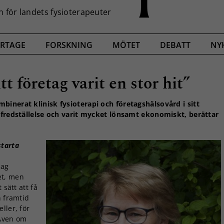
RTAGE
FORSKNING
MÖTET
DEBATT
NY
 företag varit en stor hit”
binerat klinisk fysioterapi och företagshälsovård i sitt
llfredställelse och varit mycket lönsamt ekonomiskt, berättar
tarta
Jag
et, men
 sätt att få
n framtid
ller, för
 Även om