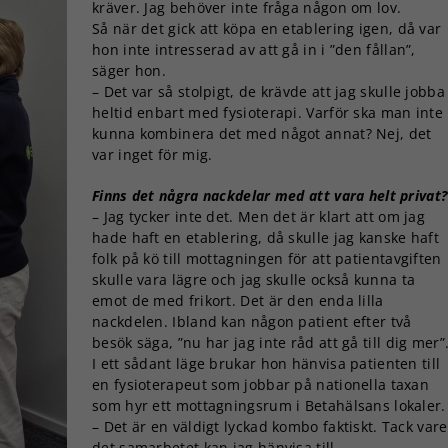
kräver. Jag behöver inte fråga någon om lov.
Så när det gick att köpa en etablering igen, då var
hon inte intresserad av att gå in i ”den fållan”,
säger hon.
– Det var så stolpigt, de krävde att jag skulle jobba
heltid enbart med fysioterapi. Varför ska man inte
kunna kombinera det med något annat? Nej, det
var inget för mig.
Finns det några nackdelar med att vara helt privat?
– Jag tycker inte det. Men det är klart att om jag
hade haft en etablering, då skulle jag kanske haft
folk på kö till mottagningen för att patientavgiften
skulle vara lägre och jag skulle också kunna ta
emot de med frikort. Det är den enda lilla
nackdelen. Ibland kan någon patient efter två
besök säga, ”nu har jag inte råd att gå till dig mer”
I ett sådant läge brukar hon hänvisa patienten till
en fysioterapeut som jobbar på nationella taxan
som hyr ett mottagningsrum i Betahälsans lokaler.
– Det är en väldigt lyckad kombo faktiskt. Tack vare
det samarbetet kan jag hänvisa till