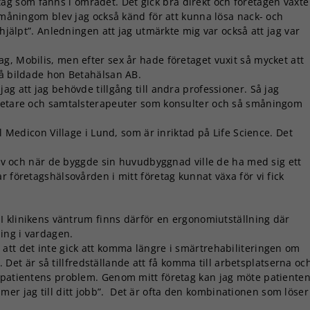
öretag som fanns i området. Det gick bra direkt och företagen växte
 småningom blev jag också känd för att kunna lösa nack- och
 hjälpt”. Anledningen att jag utmärkte mig var också att jag var
g, Mobilis, men efter sex år hade företaget vuxit så mycket att
då bildade hon Betahälsan AB.
ag att jag behövde tillgång till andra professioner. Så jag
evetare och samtalsterapeuter som konsulter och så småningom
ll Medicon Village i Lund, som är inriktad på Life Science. Det
 liv och när de byggde sin huvudbyggnad ville de ha med sig ett
r företagshälsovården i mitt företag kunnat växa för vi fick
. I klinikens väntrum finns därför en ergonomiutställning där
ing i vardagen.
att det inte gick att komma längre i smärtrehabiliteringen om
t är så tillfredställande att få komma till arbetsplatserna oc
r patientens problem. Genom mitt företag kan jag möte patiente
r jag till ditt jobb”. Det är ofta den kombinationen som löser