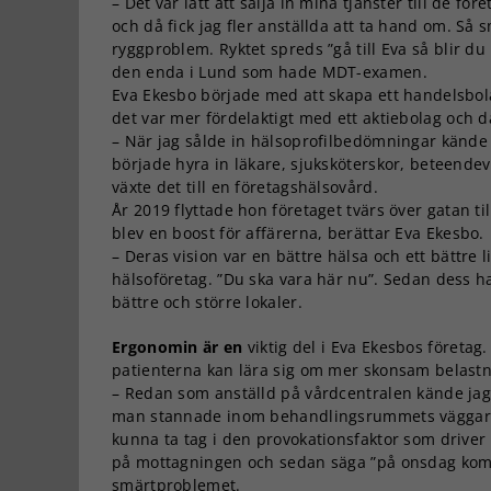
– Det var lätt att sälja in mina tjänster till de f
och då fick jag fler anställda att ta hand om. Så
ryggproblem. Ryktet spreds ”gå till Eva så blir du
den enda i Lund som hade MDT-examen.
Eva Ekesbo började med att skapa ett handelsbola
det var mer fördelaktigt med ett aktiebolag och 
– När jag sålde in hälsoprofilbedömningar kände j
började hyra in läkare, sjuksköterskor, beteend
växte det till en företagshälsovård.
År 2019 flyttade hon företaget tvärs över gatan ti
blev en boost för affärerna, berättar Eva Ekesbo.
– Deras vision var en bättre hälsa och ett bättre
hälsoföretag. ”Du ska vara här nu”. Sedan dess ha
bättre och större lokaler.
Ergonomin är en
viktig del i Eva Ekesbos företag
patienterna kan lära sig om mer skonsam belastn
– Redan som anställd på vårdcentralen kände jag 
man stannade inom behandlingsrummets väggar. De
kunna ta tag i den provokationsfaktor som drive
på mottagningen och sedan säga ”på onsdag komme
smärtproblemet.