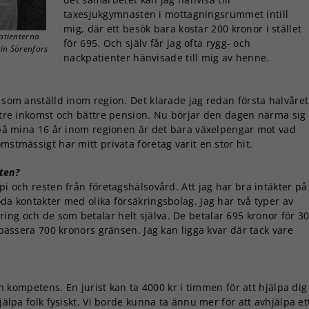
taxesjukgymnasten i mottagningsrummet intill
mig, där ett besök bara kostar 200 kronor i stället
patienterna
för 695. Och själv får jag ofta rygg- och
rin Sörenfors
nackpatienter hänvisade till mig av henne.
n som anställd inom region. Det klarade jag redan första halvåret
Nödvändiga
ättre inkomst och bättre pension. Nu börjar den dagen närma sig
Dessa kakor
n på mina 16 år inom regionen är det bara växelpengar mot vad
går inte att
mstmässigt har mitt privata företag varit en stor hit.
välja bort. De
behövs för
att hemsidan
ten?
över huvud
pi och resten från företagshälsovård. Att jag har bra intäkter på
taget ska
oda kontakter med olika försäkringsbolag. Jag har två typer av
fungera.
ing och de som betalar helt själva. De betalar 695 kronor för 3
t passera 700 kronors gränsen. Jag kan ligga kvar där tack vare
Statistik
För att vi ska
kunna
gen kompetens. En jurist kan ta 4000 kr i timmen för att hjälpa dig
förbättra
jälpa folk fysiskt. Vi borde kunna ta ännu mer för att avhjälpa et
hemsidans