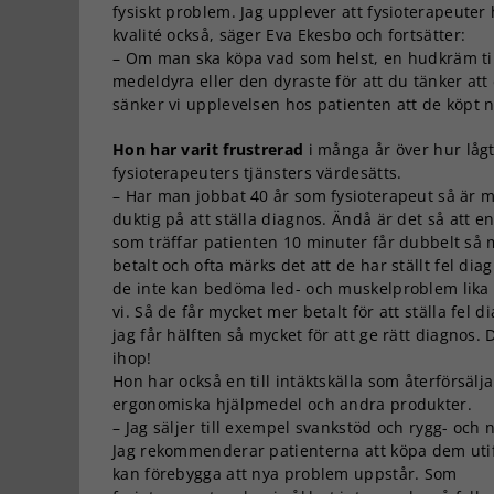
fysiskt problem. Jag upplever att fysioterapeuter 
kvalité också, säger Eva Ekesbo och fortsätter:
– Om man ska köpa vad som helst, en hudkräm til
medeldyra eller den dyraste för att du tänker att d
sänker vi upplevelsen hos patienten att de köpt 
Hon har varit frustrerad
i många år över hur låg
fysioterapeuters tjänsters värdesätts.
– Har man jobbat 40 år som fysioterapeut så är 
duktig på att ställa diagnos. Ändå är det så att en
som träffar patienten 10 minuter får dubbelt så 
betalt och ofta märks det att de har ställt fel diag
de inte kan bedöma led- och muskelproblem lika
vi. Så de får mycket mer betalt för att ställa fel 
jag får hälften så mycket för att ge rätt diagnos. 
ihop!
Hon har också en till intäktskälla som återförsälja
ergonomiska hjälpmedel och andra produkter.
– Jag säljer till exempel svankstöd och rygg- och 
Jag rekommenderar patienterna att köpa dem utif
kan förebygga att nya problem uppstår. Som