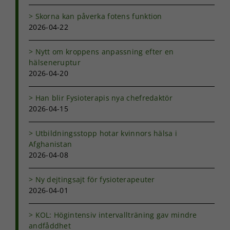
baserat på
hur
Skorna kan påverka fotens funktion
hemsidan
2026-04-22
används.
Nytt om kroppens anpassning efter en
hälseneruptur
Upplevelse
2026-04-20
För att vår
hemsida ska
prestera så
Han blir Fysioterapis nya chefredaktör
bra som
2026-04-15
möjligt under
ditt besök.
Utbildningsstopp hotar kvinnors hälsa i
Om du nekar
Afghanistan
de här
kakorna
2026-04-08
kommer viss
funktionalitet
Ny dejtingsajt för fysioterapeuter
att försvinna
2026-04-01
från
hemsidan.
KOL: Högintensiv intervallträning gav mindre
andfåddhet