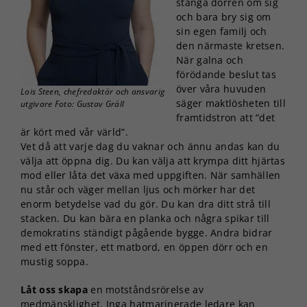
stänga dörren om sig
och bara bry sig om
sin egen familj och
den närmaste kretsen.
När galna och
förödande beslut tas
över våra huvuden
Lois Steen, chefredaktör och ansvarig
säger maktlösheten till
utgivare Foto: Gustav Gräll
framtidstron att ”det
är kört med vår värld”.
Vet då att varje dag du vaknar och ännu andas kan du
välja att öppna dig. Du kan välja att krympa ditt hjärtas
mod eller låta det växa med uppgiften. När samhällen
nu står och väger mellan ljus och mörker har det
enorm betydelse vad du gör. Du kan dra ditt strå till
stacken. Du kan bära en planka och några spikar till
demokratins ständigt pågående bygge. Andra bidrar
med ett fönster, ett matbord, en öppen dörr och en
mustig soppa.
Låt oss skapa
en motståndsrörelse av
medmänsklighet. Inga hatmarinerade ledare kan