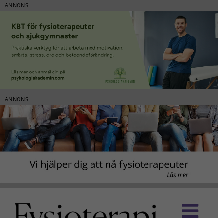
ANNONS
ANNONS
Fortsätt
till
innehållet