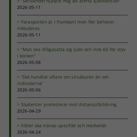
”Skrivandet hjälpte mig att återta självkänslan”
2026-05-11
Parasporten är i framkant men fler behöver
Nödvändiga
inkluderas
Dessa kakor
2026-05-11
går inte att
välja bort. De
behövs för
”Man ska ifrågasätta sig själv och inte bli för styv
att hemsidan
i korken”
över huvud
2026-05-08
taget ska
fungera.
”Det handlar oftare om strukturen än om
individerna”
2026-05-06
Statistik
För att vi ska
kunna
Studenter protesterar mot distansutbildning
förbättra
2026-04-29
hemsidans
funktionalitet
Fötter ska tränas specifikt och medvetet
och
2026-04-24
uppbyggnad,