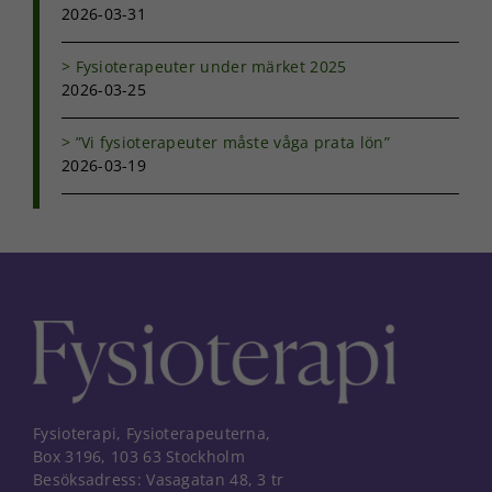
2026-03-31
Marknadsföring
Genom att dela
med dig av dina
Fysioterapeuter under märket 2025
intressen och ditt
2026-03-25
beteende när du
surfar ökar du
chansen att få se
”Vi fysioterapeuter måste våga prata lön”
personligt
2026-03-19
anpassat innehåll
och erbjudanden.
Fysioterapi, Fysioterapeuterna,
Box 3196, 103 63 Stockholm
Besöksadress: Vasagatan 48, 3 tr