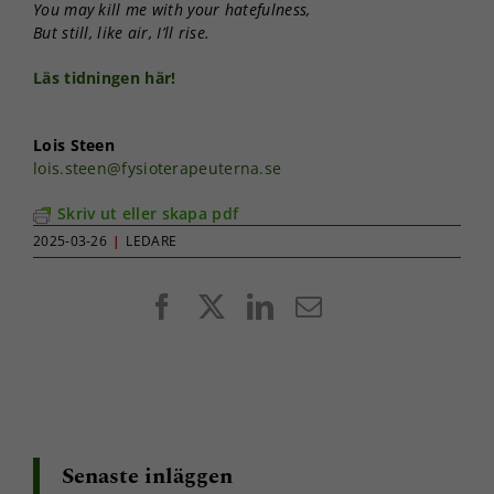
You may kill me with your hatefulness,
But still, like air, I’ll rise.
Läs tidningen här!
Lois Steen
lois.steen@fysioterapeuterna.se
Skriv ut eller skapa pdf
2025-03-26
|
LEDARE
Facebook
X
LinkedIn
E-
post
Senaste inläggen