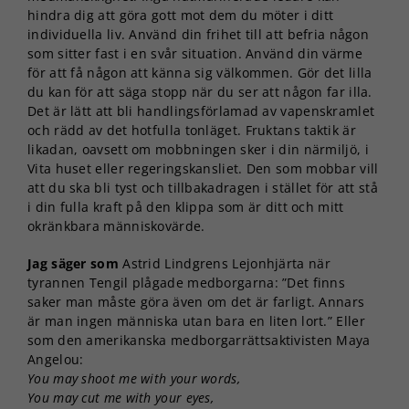
hindra dig att göra gott mot dem du möter i ditt
individuella liv. Använd din frihet till att befria någon
som sitter fast i en svår situation. Använd din värme
för att få någon att känna sig välkommen. Gör det lilla
du kan för att säga stopp när du ser att någon far illa.
Det är lätt att bli handlingsförlamad av vapenskramlet
och rädd av det hotfulla tonläget. Fruktans taktik är
likadan, oavsett om mobbningen sker i din närmiljö, i
Vita huset eller regeringskansliet. Den som mobbar vill
att du ska bli tyst och tillbakadragen i stället för att stå
i din fulla kraft på den klippa som är ditt och mitt
okränkbara människovärde.
Jag säger som
Astrid Lindgrens Lejonhjärta när
tyrannen Tengil plågade medborgarna: ”Det finns
saker man måste göra även om det är farligt. Annars
är man ingen människa utan bara en liten lort.” Eller
som den amerikanska medborgarrättsaktivisten Maya
Angelou:
You may shoot me with your words,
You may cut me with your eyes,