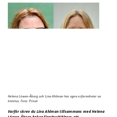
kunna
förbättra
hemsidans
funktionalitet
och
uppbyggnad,
baserat på
hur
hemsidan
används.
Upplevelse
För att vår
hemsida ska
prestera så
bra som
möjligt under
ditt besök.
Helena Löwen-Åberg och Lina Ahlman har egna erfarenheter av
Om du nekar
tinnitus. Foto: Privat
de här
kakorna
Varför skrev du Lina Ahlman tillsammans med Helena
kommer viss
Löwen-Åberg boken Tinnitushjälpen: ett