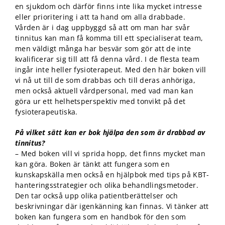
en sjukdom och därför finns inte lika mycket intresse
eller prioritering i att ta hand om alla drabbade.
Vården är i dag uppbyggd så att om man har svår
tinnitus kan man få komma till ett specialiserat team,
men väldigt många har besvär som gör att de inte
kvalificerar sig till att få denna vård. I de flesta team
ingår inte heller fysioterapeut. Med den här boken vill
vi nå ut till de som drabbas och till deras anhöriga,
men också aktuell vårdpersonal, med vad man kan
göra ur ett helhetsperspektiv med tonvikt på det
fysioterapeutiska.
På vilket sätt kan er bok hjälpa den som är drabbad av
tinnitus?
– Med boken vill vi sprida hopp, det finns mycket man
kan göra. Boken är tänkt att fungera som en
kunskapskälla men också en hjälpbok med tips på KBT-
hanteringsstrategier och olika behandlingsmetoder.
Den tar också upp olika patientberättelser och
beskrivningar där igenkänning kan finnas. Vi tänker att
boken kan fungera som en handbok för den som