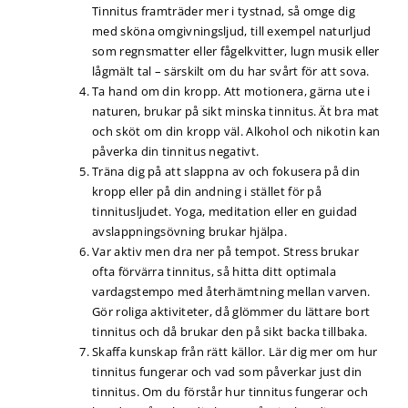
Tinnitus framträder mer i tystnad, så omge dig
med sköna omgivningsljud, till exempel naturljud
som regnsmatter eller fågelkvitter, lugn musik eller
lågmält tal – särskilt om du har svårt för att sova.
Ta hand om din kropp. Att motionera, gärna ute i
naturen, brukar på sikt minska tinnitus. Ät bra mat
och sköt om din kropp väl. Alkohol och nikotin kan
påverka din tinnitus negativt.
Träna dig på att slappna av och fokusera på din
kropp eller på din andning i stället för på
tinnitusljudet. Yoga, meditation eller en guidad
avslappningsövning brukar hjälpa.
Var aktiv men dra ner på tempot. Stress brukar
ofta förvärra tinnitus, så hitta ditt optimala
vardagstempo med återhämtning mellan varven.
Gör roliga aktiviteter, då glömmer du lättare bort
tinnitus och då brukar den på sikt backa tillbaka.
Skaffa kunskap från rätt källor. Lär dig mer om hur
tinnitus fungerar och vad som påverkar just din
tinnitus. Om du förstår hur tinnitus fungerar och