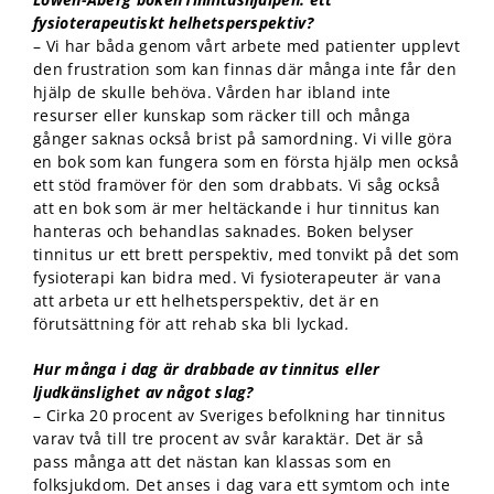
funktionalitet
fysioterapeutiskt helhetsperspektiv?
att försvinna
från
– Vi har båda genom vårt arbete med patienter upplevt
hemsidan.
den frustration som kan finnas där många inte får den
hjälp de skulle behöva. Vården har ibland inte
resurser eller kunskap som räcker till och många
Marknadsföring
gånger saknas också brist på samordning. Vi ville göra
Genom att dela
en bok som kan fungera som en första hjälp men också
med dig av dina
ett stöd framöver för den som drabbats. Vi såg också
intressen och ditt
att en bok som är mer heltäckande i hur tinnitus kan
beteende när du
hanteras och behandlas saknades. Boken belyser
surfar ökar du
tinnitus ur ett brett perspektiv, med tonvikt på det som
chansen att få se
fysioterapi kan bidra med. Vi fysioterapeuter är vana
personligt
att arbeta ur ett helhetsperspektiv, det är en
anpassat innehåll
förutsättning för att rehab ska bli lyckad
.
och erbjudanden.
Hur många i dag är drabbade av tinnitus eller
ljudkänslighet av något slag?
– Cirka 20 procent av Sveriges befolkning har tinnitus
varav två till tre procent av svår karaktär. Det är så
pass många att det nästan kan klassas som en
folksjukdom. Det anses i dag vara ett symtom och inte