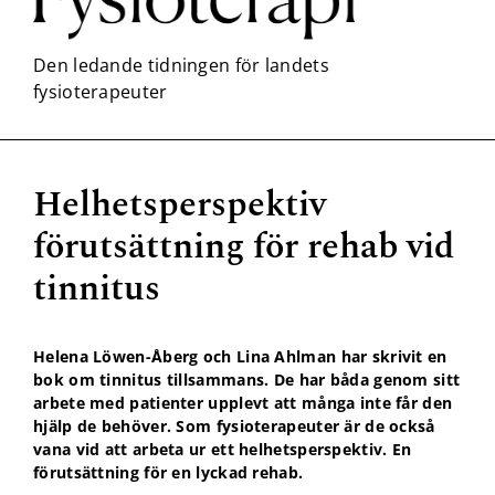
Helhetsperspektiv
Nödvändiga
förutsättning för rehab vid
Dessa kakor
går inte att
tinnitus
välja bort. De
behövs för
att hemsidan
över huvud
Helena Löwen-Åberg och Lina Ahlman har skrivit en
taget ska
bok om tinnitus tillsammans. De har båda genom sitt
fungera.
arbete med patienter upplevt att många inte får den
hjälp de behöver. Som fysioterapeuter är de också
vana vid att arbeta ur ett helhetsperspektiv. En
Statistik
förutsättning för en lyckad rehab.
För att vi ska