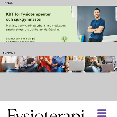
ANNONS
ANNONS
Fortsätt
till
innehållet