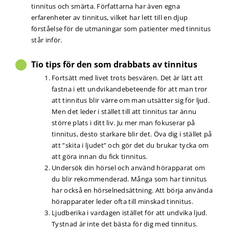
tinnitus och smärta. Författarna har även egna
erfarenheter av tinnitus, vilket har lett till en djup
förståelse för de utmaningar som patienter med tinnitus
står inför.
Tio tips för den som drabbats av tinnitus
Fortsätt med livet trots besvären. Det är lätt att
fastna i ett undvikandebeteende för att man tror
att tinnitus blir värre om man utsätter sig för ljud.
Men det leder i stället till att tinnitus tar ännu
större plats i ditt liv. Ju mer man fokuserar på
tinnitus, desto starkare blir det. Öva dig i stället på
att ”skita i ljudet” och gör det du brukar tycka om
att göra innan du fick tinnitus.
Undersök din hörsel och använd hörapparat om
du blir rekommenderad. Många som har tinnitus
har också en hörselnedsättning. Att börja använda
hörapparater leder ofta till minskad tinnitus.
Ljudberika i vardagen istället för att undvika ljud.
Tystnad är inte det bästa för dig med tinnitus.