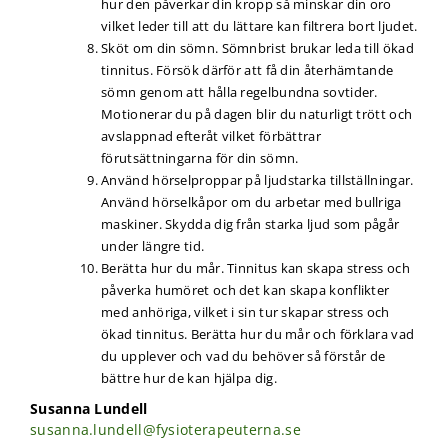
hur den påverkar din kropp så minskar din oro
vilket leder till att du lättare kan filtrera bort ljudet.
Sköt om din sömn. Sömnbrist brukar leda till ökad
tinnitus. Försök därför att få din återhämtande
sömn genom att hålla regelbundna sovtider.
Motionerar du på dagen blir du naturligt trött och
avslappnad efteråt vilket förbättrar
förutsättningarna för din sömn.
Använd hörselproppar på ljudstarka tillställningar.
Använd hörselkåpor om du arbetar med bullriga
maskiner. Skydda dig från starka ljud som pågår
under längre tid.
Berätta hur du mår. Tinnitus kan skapa stress och
påverka humöret och det kan skapa konflikter
med anhöriga, vilket i sin tur skapar stress och
ökad tinnitus. Berätta hur du mår och förklara vad
du upplever och vad du behöver så förstår de
bättre hur de kan hjälpa dig.
Susanna Lundell
susanna.lundell@fysioterapeuterna.se