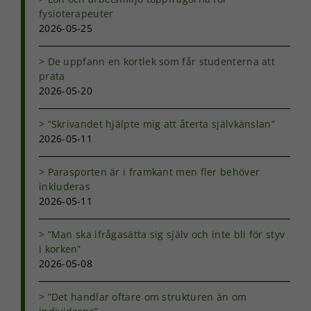
från
fysioterapeuter
hemsidan.
2026-05-25
De uppfann en kortlek som får studenterna att
Marknadsföring
prata
Genom att dela
2026-05-20
med dig av dina
intressen och ditt
beteende när du
”Skrivandet hjälpte mig att återta självkänslan”
surfar ökar du
2026-05-11
chansen att få se
personligt
Parasporten är i framkant men fler behöver
anpassat innehåll
inkluderas
och erbjudanden.
2026-05-11
”Man ska ifrågasätta sig själv och inte bli för styv
i korken”
2026-05-08
”Det handlar oftare om strukturen än om