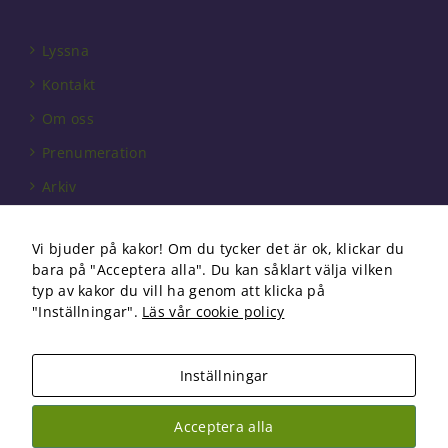
Lyssna
Kontakt
Om oss
Prenumeration
Arkiv
Annonsera
Vi bjuder på kakor! Om du tycker det är ok, klickar du
Förbundet
bara på "Acceptera alla". Du kan såklart välja vilken
Om cookies
typ av kakor du vill ha genom att klicka på
"Inställningar".
Läs vår cookie policy
Inställningar
Copyright 2026 Fysioterapi | All Rights Reserved
Acceptera alla
Facebook
Instagram