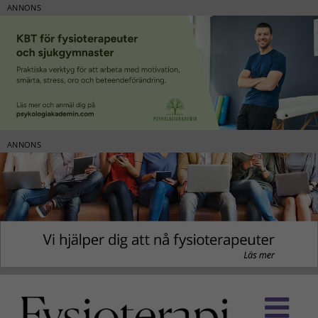
ANNONS
ANNONS
Fortsätt
till
innehållet