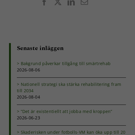
Facebook
X
LinkedIn
E-
post
Senaste inläggen
Nödvändiga
Dessa kakor
går inte att
Bakgrund påverkar tillgång till smärtrehab
välja bort. De
2026-08-06
behövs för
att hemsidan
Nationell strategi ska stärka rehabilitering fram
över huvud
taget ska
till 2034
fungera.
2026-08-04
”Det är existentiellt att jobba med kroppen”
Statistik
2026-06-23
För att vi ska
kunna
Skaderisken under fotbolls-VM kan öka upp till 20
förbättra