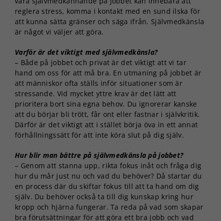
vara självmedkännande på jobbet kan innebära att
reglera stress, komma i kontakt med en sund ilska för
att kunna sätta gränser och säga ifrån. Självmedkänsla
är något vi väljer att göra.
Varför är det viktigt med självmedkänsla?
– Både på jobbet och privat är det viktigt att vi tar
hand om oss för att må bra. En utmaning på jobbet är
att människor ofta ställs inför situationer som är
stressande. Vid mycket yttre krav är det lätt att
prioritera bort sina egna behov. Du ignorerar kanske
att du börjar bli trött, får ont eller fastnar i självkritik.
Därför är det viktigt att i stället börja öva in ett annat
förhållningssätt för att inte köra slut på dig själv.
Hur blir man bättre på självmedkänsla på jobbet?
– Genom att stanna upp, rikta fokus inåt och fråga dig
hur du mår just nu och vad du behöver? Då startar du
en process där du skiftar fokus till att ta hand om dig
själv. Du behöver också ta till dig kunskap kring hur
kropp och hjärna fungerar. Ta reda på vad som skapar
bra förutsättningar för att göra ett bra jobb och vad