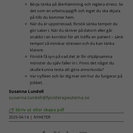
Börja tänka på återhämtning och reglera stress. Se
det som en arbetsuppgift och inget du ska skjuta
på tills du kommer hem.
När du är uppstressad, försök sänka tempot du
gör saker i. När du skriver på datorn eller går
snabbt i en korridor för att träffa en patient – sänk
tempot så minskar stressen och du kan tänka
klarare.
Försök få syn på vad det är för ohjälpsamma
mönster du själv faller in i. Finns det något du
skulle kunna testa att göra annorlunda?
Var nyfiken och lär dig mer om hur du fungerar på
jobbet.
Susanna Lundell
susanna.lundell@fysioterapeuterna.se
Skriv ut eller skapa pdf
2025-04-14
|
NYHETER