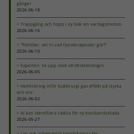
gånger
hemsidans
2026-06-18
funktionalitet
och
uppbyggnad,
Trappgång och hopp i ny bok om vardagsmotion
baserat på
2026-06-16
hur
hemsidan
används.
”Politiker, vet ni vad fysioterapeuter gör?”
2026-06-10
Upplevelse
Experten: Se upp med idrottsteknologin
För att vår
2026-06-05
hemsida ska
prestera så
Hemträning inför bukkirurgi gav effekt på styrka
bra som
och oro
möjligt under
2026-06-02
ditt besök.
Om du nekar
de här
AI kan identifiera rädsla för ny korsbandsskada
kakorna
2026-05-27
kommer viss
funktionalitet
att försvinna
Lön och arbetsmiljö toppfrågorna för