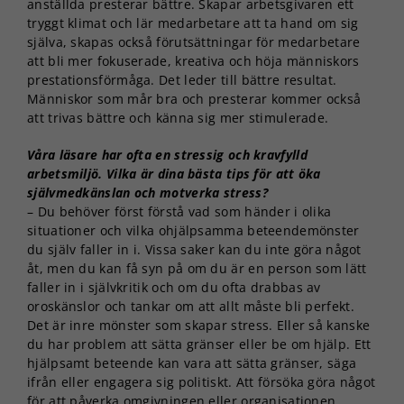
anställda presterar bättre. Skapar arbetsgivaren ett
tryggt klimat och lär medarbetare att ta hand om sig
själva, skapas också förutsättningar för medarbetare
att bli mer fokuserade, kreativa och höja människors
prestationsförmåga. Det leder till bättre resultat.
Människor som mår bra och presterar kommer också
att trivas bättre och känna sig mer stimulerade.
Våra läsare har ofta en stressig och kravfylld
arbetsmiljö. Vilka är dina bästa tips för att öka
självmedkänslan och motverka stress?
– Du behöver först förstå vad som händer i olika
situationer och vilka ohjälpsamma beteendemönster
du själv faller in i. Vissa saker kan du inte göra något
åt, men du kan få syn på om du är en person som lätt
faller in i självkritik och om du ofta drabbas av
oroskänslor och tankar om att allt måste bli perfekt.
Det är inre mönster som skapar stress. Eller så kanske
du har problem att sätta gränser eller be om hjälp. Ett
hjälpsamt beteende kan vara att sätta gränser, säga
ifrån eller engagera sig politiskt. Att försöka göra något
för att påverka omgivningen eller organisationen.