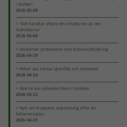
med dig av dina
i korken”
intressen och ditt
2026-05-08
beteende när du
surfar ökar du
chansen att få se
”Det handlar oftare om strukturen än om
personligt
individerna”
anpassat innehåll
2026-05-06
och erbjudanden.
Studenter protesterar mot distansutbildning
2026-04-29
Fötter ska tränas specifikt och medvetet
2026-04-24
Skorna kan påverka fotens funktion
2026-04-22
Nytt om kroppens anpassning efter en
hälseneruptur
2026-04-20