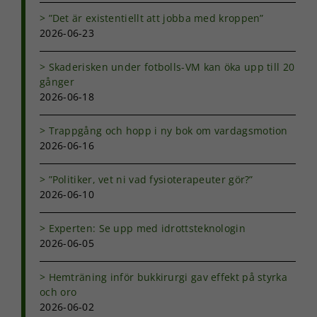
”Det är existentiellt att jobba med kroppen”
Nödvändiga
2026-06-23
Dessa kakor
går inte att
välja bort. De
Skaderisken under fotbolls-VM kan öka upp till 20
behövs för
gånger
att hemsidan
2026-06-18
över huvud
taget ska
fungera.
Trappgång och hopp i ny bok om vardagsmotion
2026-06-16
Statistik
”Politiker, vet ni vad fysioterapeuter gör?”
För att vi ska
2026-06-10
kunna
förbättra
Experten: Se upp med idrottsteknologin
hemsidans
2026-06-05
funktionalitet
och
uppbyggnad,
Hemträning inför bukkirurgi gav effekt på styrka
baserat på
och oro
hur
2026-06-02
hemsidan