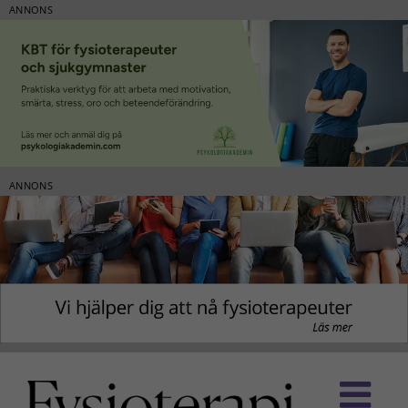
ANNONS
ANNONS
Fortsätt
till
innehållet