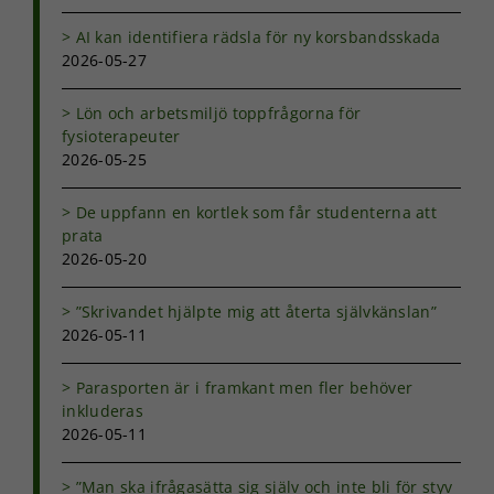
används.
AI kan identifiera rädsla för ny korsbandsskada
2026-05-27
Upplevelse
För att vår
Lön och arbetsmiljö toppfrågorna för
hemsida ska
fysioterapeuter
prestera så
2026-05-25
bra som
möjligt under
De uppfann en kortlek som får studenterna att
ditt besök.
Om du nekar
prata
de här
2026-05-20
kakorna
kommer viss
”Skrivandet hjälpte mig att återta självkänslan”
funktionalitet
2026-05-11
att försvinna
från
hemsidan.
Parasporten är i framkant men fler behöver
inkluderas
2026-05-11
Marknadsföring
Genom att dela
”Man ska ifrågasätta sig själv och inte bli för styv