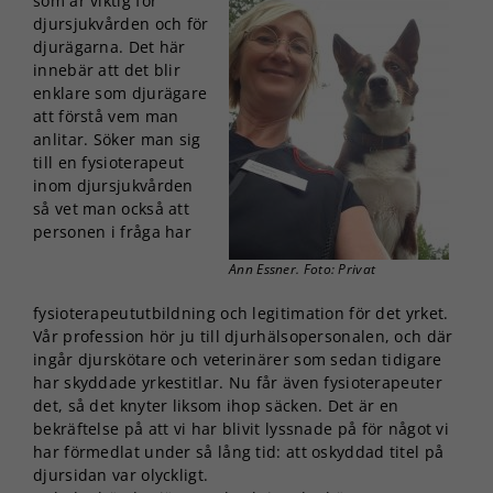
som är viktig för
djursjukvården och för
djurägarna. Det här
innebär att det blir
enklare som djurägare
att förstå vem man
anlitar. Söker man sig
till en fysioterapeut
inom djursjukvården
så vet man också att
personen i fråga har
Ann Essner. Foto: Privat
fysioterapeututbildning och legitimation för det yrket.
Vår profession hör ju till djurhälsopersonalen, och där
ingår djurskötare och veterinärer som sedan tidigare
har skyddade yrkestitlar. Nu får även fysioterapeuter
det, så det knyter liksom ihop säcken. Det är en
bekräftelse på att vi har blivit lyssnade på för något vi
har förmedlat under så lång tid: att oskyddad titel på
djursidan var olyckligt.