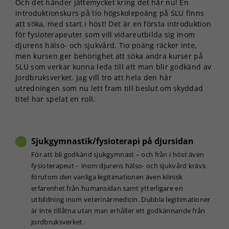
Och det händer jättemycket kring det här nu! En
introduktionskurs på tio högskolepoäng på SLU finns
att söka, med start i höst! Det är en första introduktion
för fysioterapeuter som vill vidareutbilda sig inom
djurens hälso- och sjukvård. Tio poäng räcker inte,
men kursen ger behörighet att söka andra kurser på
SLU som verkar kunna leda till att man blir godkänd av
Jordbruksverket. Jag vill tro att hela den här
utredningen som nu lett fram till beslut om skyddad
titel har spelat en roll.
Sjukgymnastik/fysioterapi på djursidan
För att bli godkänd sjukgymnast – och från i höst även
fysioterapeut – inom djurens hälso- och sjukvård krävs
förutom den vanliga legitimationen även klinisk
erfarenhet från humansidan samt ytterligare en
utbildning inom veterinärmedicin. Dubbla legitimationer
är inte tillåtna utan man erhåller ett godkännande från
Jordbruksverket.