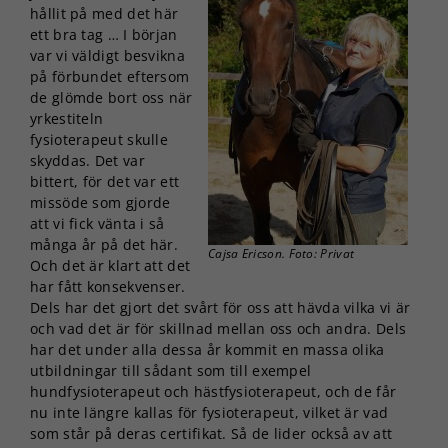
hållit på med det här
ett bra tag … I början
var vi väldigt besvikna
på förbundet eftersom
de glömde bort oss när
yrkestiteln
fysioterapeut skulle
skyddas. Det var
bittert, för det var ett
missöde som gjorde
att vi fick vänta i så
många år på det här.
Cajsa Ericson. Foto: Privat
Och det är klart att det
har fått konsekvenser.
Dels har det gjort det svårt för oss att hävda vilka vi är
och vad det är för skillnad mellan oss och andra. Dels
har det under alla dessa år kommit en massa olika
utbildningar till sådant som till exempel
hundfysioterapeut och hästfysioterapeut, och de får
nu inte längre kallas för fysioterapeut, vilket är vad
som står på deras certifikat. Så de lider också av att