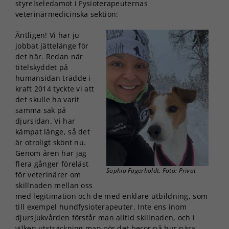
styrelseledamot i Fysioterapeuternas
veterinärmedicinska sektion:
Äntligen! Vi har ju
jobbat jättelänge för
det här. Redan när
titelskyddet på
humansidan trädde i
kraft 2014 tyckte vi att
det skulle ha varit
samma sak på
djursidan. Vi har
kämpat länge, så det
är otroligt skönt nu.
Genom åren har jag
flera gånger föreläst
Sophia Fagerholdt. Foto: Privat
för veterinärer om
skillnaden mellan oss
med legitimation och de med enklare utbildning, som
till exempel hundfysioterapeuter. Inte ens inom
djursjukvården förstår man alltid skillnaden, och i
vilken utsträckning man gör det beror på hur nära