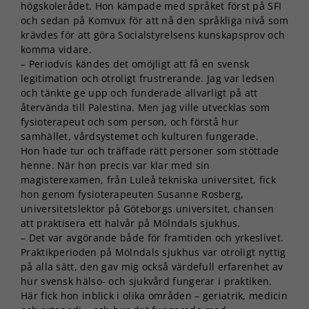
högskolerådet. Hon kämpade med språket först på SFI
och sedan på Komvux för att nå den språkliga nivå som
krävdes för att göra Socialstyrelsens kunskapsprov och
komma vidare.
– Periodvis kändes det omöjligt att få en svensk
legitimation och otroligt frustrerande. Jag var ledsen
och tänkte ge upp och funderade allvarligt på att
återvända till Palestina. Men jag ville utvecklas som
fysioterapeut och som person, och förstå hur
samhället, vårdsystemet och kulturen fungerade.
Hon hade tur och träffade rätt personer som stöttade
henne. När hon precis var klar med sin
magisterexamen, från Luleå tekniska universitet, fick
hon genom fysioterapeuten Susanne Rosberg,
universitetslektor på Göteborgs universitet, chansen
att praktisera ett halvår på Mölndals sjukhus.
– Det var avgörande både för framtiden och yrkeslivet.
Praktikperioden på Mölndals sjukhus var otroligt nyttig
på alla sätt, den gav mig också värdefull erfarenhet av
hur svensk hälso- och sjukvård fungerar i praktiken.
Här fick hon inblick i olika områden – geriatrik, medicin