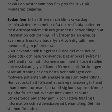
också i en poster som hon fick pris för 2021 på
Fysioterapidagarna.
Sedan fem år
har Shereen sin kliniska vardag i
primärvården. Hon möter ofta utrikesfödda patienter
med artrosproblematik och grunden i behandlingen är
information och träning. På vårdcentralen erbjuds
även en artrosskola både fysiskt och digitalt, men
huvudsakligen på svenska.
– Att använda tolk fungerar till viss del men det är
både tids- och resurskrävande. Det är också svårt när
det handlar om att informera om innehåll och detaljer
i artrosskolan. Jag vill kunna förmedla att forskningen
visar att träning är den bästa behandlingen och
motivera patienten att engagera sig i sin behandling.
Hon vet också att följsamhet och egenansvar går hand
i hand med hur man kan ta till sig kunskap och känner
sig ofta frustrerad över att inte kunna erbjuda
utrikesfödda patienter jämlik och rättvis tillgång till
information och evidensbaserad behandling. Det här
vill hon förändra.