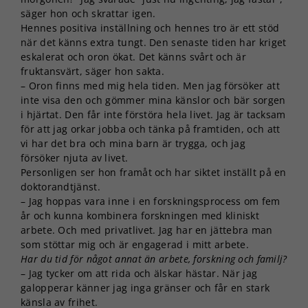
säger hon och skrattar igen.
Hennes positiva inställning och hennes tro är ett stöd
Nödvändiga
när det känns extra tungt. Den senaste tiden har kriget
Dessa kakor
eskalerat och oron ökat. Det känns svårt och är
går inte att
fruktansvärt, säger hon sakta.
välja bort. De
– Oron finns med mig hela tiden. Men jag försöker att
behövs för
inte visa den och gömmer mina känslor och bär sorgen
att hemsidan
i hjärtat. Den får inte förstöra hela livet. Jag är tacksam
över huvud
taget ska
för att jag orkar jobba och tänka på framtiden, och att
fungera.
vi har det bra och mina barn är trygga, och jag
försöker njuta av livet.
Personligen ser hon framåt och har siktet inställt på en
Statistik
doktorandtjänst.
För att vi ska
– Jag hoppas vara inne i en forskningsprocess om fem
kunna
år och kunna kombinera forskningen med kliniskt
förbättra
arbete. Och med privatlivet. Jag har en jättebra man
hemsidans
som stöttar mig och är engagerad i mitt arbete.
funktionalitet
Har du tid för något annat än arbete, forskning och familj?
och
– Jag tycker om att rida och älskar hästar. När jag
uppbyggnad,
galopperar känner jag inga gränser och får en stark
baserat på
känsla av frihet.
hur