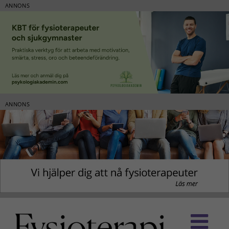
ANNONS
ANNONS
Fortsätt
till
innehållet