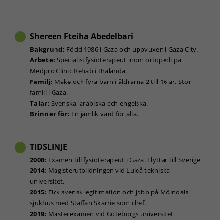
hemsidan
används.
Shereen Fteiha Abedelbari
Upplevelse
Bakgrund:
Född 1986 i Gaza och uppvuxen i Gaza City.
För att vår
Arbete:
Specialistfysioterapeut inom ortopedi på
hemsida ska
Medpro Clinic Rehab i Brålanda.
prestera så
Familj:
Make och fyra barn i åldrarna 2 till 16 år. Stor
bra som
familj i Gaza.
möjligt under
Talar:
Svenska, arabiska och engelska.
ditt besök.
Brinner för:
En jämlik vård för alla.
Om du nekar
de här
kakorna
kommer viss
TIDSLINJE
funktionalitet
2008:
Examen till fysioterapeut i Gaza. Flyttar till Sverige.
att försvinna
2014:
Magisterutbildningen vid Luleå tekniska
från
hemsidan.
universitet.
2015:
Fick svensk legitimation och jobb på Mölndals
sjukhus med Staffan Skarrie som chef.
Marknadsföring
2019:
Masterexamen vid Göteborgs universitet.