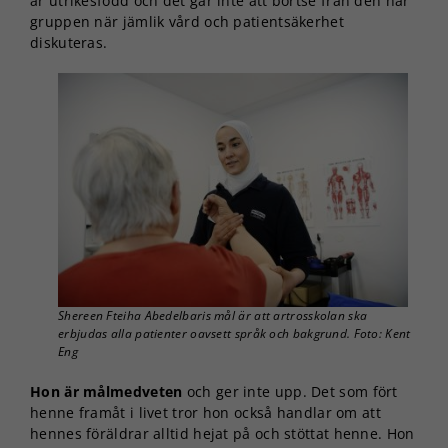
är utrikesfödd och det går inte att bortse från den här
gruppen när jämlik vård och patientsäkerhet
diskuteras.
Shereen Fteiha Abedelbaris mål är att artrosskolan ska
erbjudas alla patienter oavsett språk och bakgrund. Foto: Kent
Eng
Hon är målmedveten
och ger inte upp. Det som fört
henne framåt i livet tror hon också handlar om att
hennes föräldrar alltid hejat på och stöttat henne. Hon