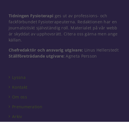
Tidningen Fysioterapi
ges ut av professions- och
fackförbundet Fysioterapeuterna. Redaktionen har en
journalistiskt självständig roll. Materialet på vår webb
är skyddat av upphovsrätt. Citera oss gärna men ange
källan.
Chefredaktör och ansvarig utgivare:
Linus Hellerstedt
Ställföreträdande utgivare:
Agneta Persson
Lyssna
Kontakt
Om oss
Prenumeration
Arkiv
Annonsera