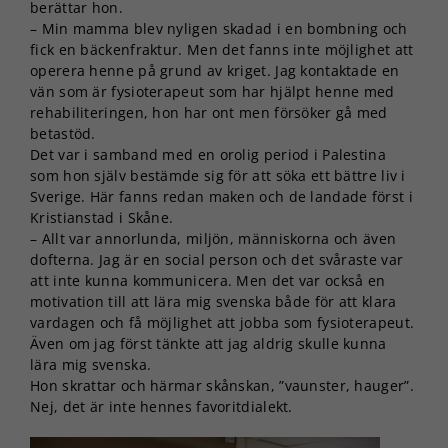
berättar hon.
– Min mamma blev nyligen skadad i en bombning och
fick en bäckenfraktur. Men det fanns inte möjlighet att
operera henne på grund av kriget. Jag kontaktade en
vän som är fysioterapeut som har hjälpt henne med
rehabiliteringen, hon har ont men försöker gå med
betastöd.
Det var i samband med en orolig period i Palestina
som hon själv bestämde sig för att söka ett bättre liv i
Sverige. Här fanns redan maken och de landade först i
Kristianstad i Skåne.
– Allt var annorlunda, miljön, människorna och även
dofterna. Jag är en social person och det svåraste var
att inte kunna kommunicera. Men det var också en
motivation till att lära mig svenska både för att klara
vardagen och få möjlighet att jobba som fysioterapeut.
Även om jag först tänkte att jag aldrig skulle kunna
lära mig svenska.
Hon skrattar och härmar skånskan, ”vaunster, hauger”.
Nej, det är inte hennes favoritdialekt.