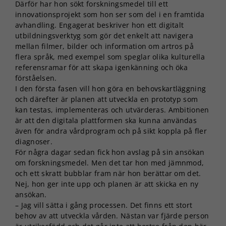
Därför har hon sökt forskningsmedel till ett
innovationsprojekt som hon ser som del i en framtida
avhandling. Engagerat beskriver hon ett digitalt
utbildningsverktyg som gör det enkelt att navigera
mellan filmer, bilder och information om artros på
flera språk, med exempel som speglar olika kulturella
referensramar för att skapa igenkänning och öka
förståelsen.
I den första fasen vill hon göra en behovskartläggning
och därefter är planen att utveckla en prototyp som
kan testas, implementeras och utvärderas. Ambitionen
är att den digitala plattformen ska kunna användas
även för andra vårdprogram och på sikt koppla på fler
diagnoser.
För några dagar sedan fick hon avslag på sin ansökan
om forskningsmedel. Men det tar hon med jämnmod,
och ett skratt bubblar fram när hon berättar om det.
Nej, hon ger inte upp och planen är att skicka en ny
ansökan.
– Jag vill sätta i gång processen. Det finns ett stort
behov av att utveckla vården. Nästan var fjärde person