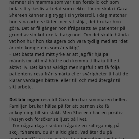
nämner sin mamma som varit en förebild och som
hela sitt yrkesliv arbetat som rektor för en skola i Gaza.
Shereen känner sig trygg i sin yrkesroll. I dag matchar
hon sina arbetskläder med vit slöja, det brukar hon
göra. Det är få gånger hon ifrågasatts av patienter på
grund av sin kulturella bakgrund. Om det skulle hända
vet hon hur hon ska agera och vara tydlig med att ”det
är min kompetens som är viktig”.
– Det bästa med mitt yrke är att jag får hjälpa
människor att må bättre och komma tillbaka till ett
aktivt liv. Det känns väldigt meningsfullt att få följa
patientens resa från smärta eller svårigheter till att de
klarar vardagen bättre, eller till och med återgår till
sitt arbete.
Det blir ingen
resa till Gaza den här sommaren heller.
Familjen brukar hälsa på för att barnen ska få
anknytning till sin släkt. Men Shereen har en positiv
livssyn och försöker se ljust på livet.
– För några dagar sedan frågade en kollega mig på
skoj, ”Shereen, du är alltid glad. Vad äter du på
morgonen?” Jag svarade ”just nu ingenting, jag fastar”,