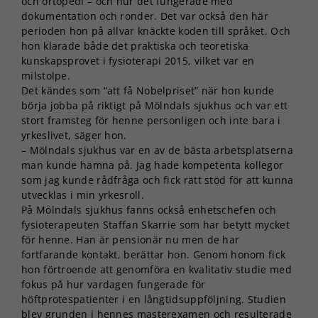
och ortopedi – och hur det fungerade med
dokumentation och ronder. Det var också den här
perioden hon på allvar knäckte koden till språket. Och
hon klarade både det praktiska och teoretiska
kunskapsprovet i fysioterapi 2015, vilket var en
milstolpe.
Det kändes som ”att få Nobelpriset” när hon kunde
börja jobba på riktigt på Mölndals sjukhus och var ett
stort framsteg för henne personligen och inte bara i
yrkeslivet, säger hon.
– Mölndals sjukhus var en av de bästa arbetsplatserna
man kunde hamna på. Jag hade kompetenta kollegor
som jag kunde rådfråga och fick rätt stöd för att kunna
utvecklas i min yrkesroll.
På Mölndals sjukhus fanns också enhetschefen och
fysioterapeuten Staffan Skarrie som har betytt mycket
för henne. Han är pensionär nu men de har
fortfarande kontakt, berättar hon. Genom honom fick
hon förtroende att genomföra en kvalitativ studie med
fokus på hur vardagen fungerade för
höftprotespatienter i en långtidsuppföljning. Studien
blev grunden i hennes masterexamen och resulterade