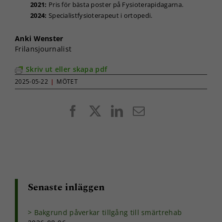
Genom att dela
2021:
Pris för bästa poster på Fysioterapidagarna.
med dig av dina
2024:
Specialistfysioterapeut i ortopedi.
intressen och ditt
beteende när du
Anki Wenster
surfar ökar du
Frilansjournalist
chansen att få se
personligt
Skriv ut eller skapa pdf
anpassat innehåll
och erbjudanden.
2025-05-22
|
MÖTET
Facebook
X
LinkedIn
E-
post
Senaste inläggen
Bakgrund påverkar tillgång till smärtrehab