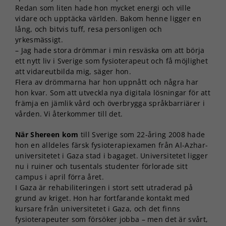
Redan som liten hade hon mycket energi och ville
vidare och upptäcka världen. Bakom henne ligger en
lång, och bitvis tuff, resa personligen och
yrkesmässigt.
– Jag hade stora drömmar i min resväska om att börja
ett nytt liv i Sverige som fysioterapeut och få möjlighet
att vidareutbilda mig, säger hon.
Flera av drömmarna har hon uppnått och några har
hon kvar. Som att utveckla nya digitala lösningar för att
främja en jämlik vård och överbrygga språkbarriärer i
vården. Vi återkommer till det.
När Shereen kom
till Sverige som 22-åring 2008 hade
hon en alldeles färsk fysioterapiexamen från Al-Azhar-
universitetet i Gaza stad i bagaget. Universitetet ligger
nu i ruiner och tusentals studenter förlorade sitt
campus i april förra året.
I Gaza är rehabiliteringen i stort sett utraderad på
grund av kriget. Hon har fortfarande kontakt med
kursare från universitetet i Gaza, och det finns
fysioterapeuter som försöker jobba – men det är svårt,