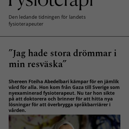
”Jag hade stora drömmar i
min resväska”
Shereen Fteiha Abedelbari kämpar för en jämlik
vård för alla. Hon kom från Gaza till Sverige som
nyexaminerad fysioterapeut. Nu tar hon sikte
på att doktorera och brinner för att hitta nya
lösningar för att överbrygga språkbarriärer i
vården.