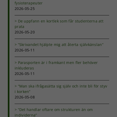
fysioterapeuter
2026-05-25
De uppfann en kortlek som får studenterna att
prata
2026-05-20
Nödvändiga
”Skrivandet hjälpte mig att återta självkänslan”
Dessa kakor
2026-05-11
går inte att
välja bort. De
Parasporten är i framkant men fler behöver
behövs för
att hemsidan
inkluderas
över huvud
2026-05-11
taget ska
fungera.
”Man ska ifrågasätta sig själv och inte bli för styv
i korken”
2026-05-08
Statistik
För att vi ska
”Det handlar oftare om strukturen än om
kunna
individerna”
förbättra