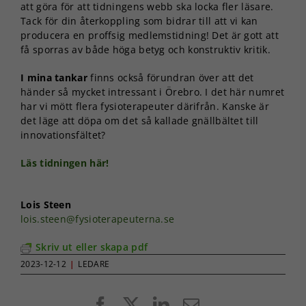
att göra för att tidningens webb ska locka fler läsare.
Tack för din återkoppling som bidrar till att vi kan
producera en proffsig medlemstidning! Det är gott att
få sporras av både höga betyg och konstruktiv kritik.
I mina tankar
finns också förundran över att det
händer så mycket intressant i Örebro. I det här numret
har vi mött flera fysioterapeuter därifrån. Kanske är
det läge att döpa om det så kallade gnällbältet till
innovationsfältet?
Läs tidningen här!
Lois Steen
lois.steen@fysioterapeuterna.se
Skriv ut eller skapa pdf
2023-12-12
|
LEDARE
Facebook
X
LinkedIn
E-