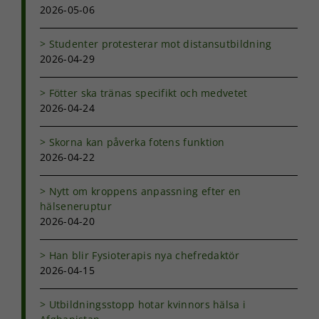
hemsidans
2026-05-06
funktionalitet
och
Studenter protesterar mot distansutbildning
uppbyggnad,
2026-04-29
baserat på
hur
hemsidan
Fötter ska tränas specifikt och medvetet
används.
2026-04-24
Skorna kan påverka fotens funktion
Upplevelse
2026-04-22
För att vår
hemsida ska
Nytt om kroppens anpassning efter en
prestera så
bra som
hälseneruptur
möjligt under
2026-04-20
ditt besök.
Om du nekar
Han blir Fysioterapis nya chefredaktör
de här
2026-04-15
kakorna
kommer viss
funktionalitet
Utbildningsstopp hotar kvinnors hälsa i
att försvinna