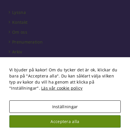
Lyssna
Kontakt
Om oss
Prenumeration
Arkiv
Annonsera
Vi bjuder på kakor! Om du tycker det är ok, klickar du
Förbundet
bara på "Acceptera alla". Du kan såklart välja vilken
Om cookies
typ av kakor du vill ha genom att klicka på
"Inställningar".
Läs vår cookie policy
Inställningar
Copyright 2026 Fysioterapi | All Rights Reserved
Acceptera alla
Facebook
Instagram