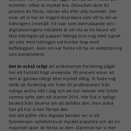
nummer, vilket är mycket bra. Dessutom läser 82
procent de flesta, nästan alla eller alla nummer. Det
visar att vi har en trogen läsarskara som vill ta del av
tidningens innehåll. Ett svar som överraskande oss i
digitaliseringens tidsålder är att nio av tio läsare vill
läsa tidningen på papper! Många trivs nog med lugnet
att sitta med tidningen vid bordet ihop med
kaffekoppen. Även om var femte vill ha en webbtidning
som komplement.
Det är också roligt
att artikelserien Forskning pågår
har ett fortsatt högt anseende. 90 procent anser att
den är ganska viktigt eller mycket viktig. Vi hade nog
tänkt att forskning når fram till professionen från
många andra håll i dag och att den kanske inte fyllde
samma syfte som vid starten 2016. Här fick vi tydligt
besked från läsarna om att behålla den, men också
tips på hur vi kan förnya den.
När det gäller våra digitala kanaler ser vi att
Fysioterapis nyhetsbrev är mycket populära och att en
majoritet läser de flesta av dem. Däremot har vi mer