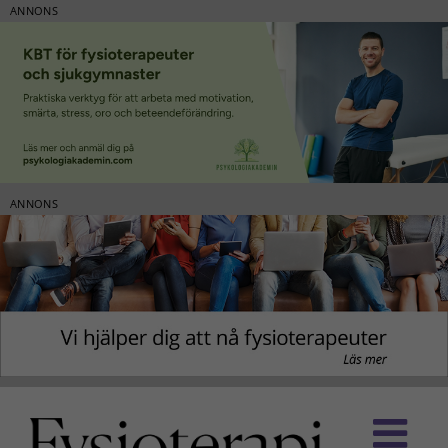
ANNONS
ANNONS
Fortsätt
till
innehållet