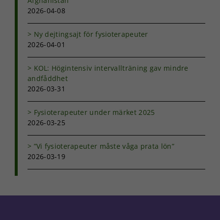
Afghanistan
från
2026-04-08
hemsidan.
Ny dejtingsajt för fysioterapeuter
2026-04-01
Marknadsföring
Genom att dela
med dig av dina
KOL: Högintensiv intervallträning gav mindre
intressen och ditt
andfåddhet
beteende när du
2026-03-31
surfar ökar du
chansen att få se
Fysioterapeuter under märket 2025
personligt
2026-03-25
anpassat innehåll
och erbjudanden.
”Vi fysioterapeuter måste våga prata lön”
2026-03-19