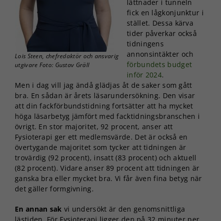
lättnader i tunneln
fick en lågkonjunktur i
stället. Dessa kärva
tider påverkar också
tidningens
annonsintäkter och
Lois Steen, chefredaktör och ansvarig
förbundets budget
utgivare Foto: Gustav Gräll
inför 2024
.
Men i dag vill jag ändå glädjas åt de saker som gått
bra. En sådan är årets läsarundersökning. Den visar
att din fackförbundstidning fortsätter att ha mycket
höga läsarbetyg jämfört med facktidningsbranschen i
övrigt. En stor majoritet, 92 procent, anser att
Fysioterapi ger ett medlemsvärde. Det är också en
övertygande majoritet som tycker att tidningen är
trovärdig (92 procent), insatt (83 procent) och aktuell
(82 procent). Vidare anser 89 procent att tidningen är
ganska bra eller mycket bra. Vi får även fina betyg när
det gäller formgivning.
En annan sak
vi undersökt är den genomsnittliga
lästiden. För Fysioterapi ligger den på 32 minuter per