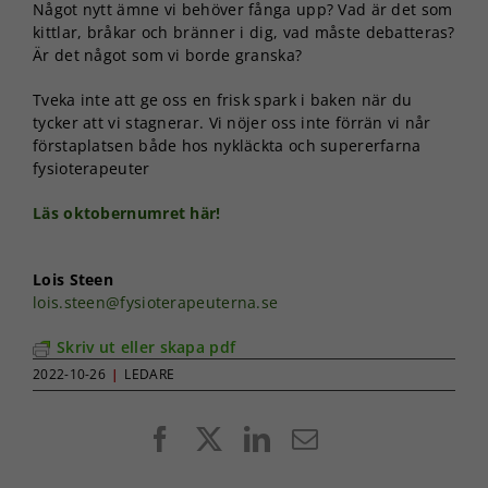
Något nytt ämne vi behöver fånga upp? Vad är det som
kittlar, bråkar och bränner i dig, vad måste debatteras?
Är det något som vi borde granska?
Tveka inte att ge oss en frisk spark i baken när du
tycker att vi stagnerar. Vi nöjer oss inte förrän vi når
förstaplatsen både hos nykläckta och supererfarna
fysioterapeuter
Läs oktobernumret här!
Lois Steen
lois.steen@fysioterapeuterna.se
Skriv ut eller skapa pdf
2022-10-26
|
LEDARE
Facebook
X
LinkedIn
E-
post