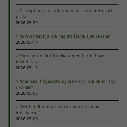
De uppfann en kortlek som får studenterna att
prata
2026-05-20
”Skrivandet hjälpte mig att återta självkänslan”
Nödvändiga
2026-05-11
Dessa kakor
går inte att
Parasporten är i framkant men fler behöver
välja bort. De
inkluderas
behövs för
att hemsidan
2026-05-11
över huvud
taget ska
”Man ska ifrågasätta sig själv och inte bli för styv
fungera.
i korken”
2026-05-08
Statistik
”Det handlar oftare om strukturen än om
För att vi ska
individerna”
kunna
2026-05-06
förbättra
hemsidans