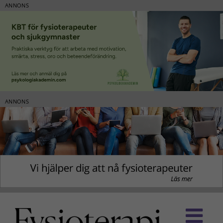
ANNONS
ANNONS
Fortsätt
till
innehållet