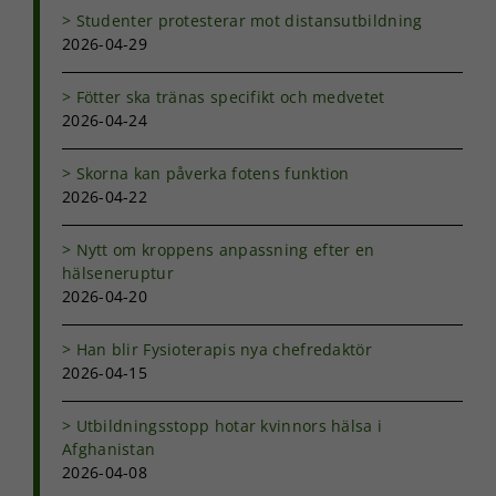
funktionalitet
Studenter protesterar mot distansutbildning
och
2026-04-29
uppbyggnad,
baserat på
hur
Fötter ska tränas specifikt och medvetet
hemsidan
2026-04-24
används.
Skorna kan påverka fotens funktion
2026-04-22
Upplevelse
För att vår
Nytt om kroppens anpassning efter en
hemsida ska
hälseneruptur
prestera så
bra som
2026-04-20
möjligt under
ditt besök.
Han blir Fysioterapis nya chefredaktör
Om du nekar
2026-04-15
de här
kakorna
kommer viss
Utbildningsstopp hotar kvinnors hälsa i
funktionalitet
Afghanistan
att försvinna
2026-04-08
från