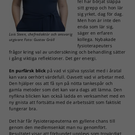
fel har börjat släppa
sitt grepp och hon lär
sig yrket, dag för dag.
Men hon är inte den
enda som lär sig,
säger en erfaren
Lois Steen, chefredaktör och ansvarig
kollega. Nybakade
utgivare Foto: Gustav Gräll
fysioterapeuters
frågor kring val av undersökning och behandling sätter
i gång viktiga reflektioner. Det ger energi.
En purfärsk blick
på vad vi själva sysslat med i åratal
kan vara oerhört värdefull. Oavsett vad vi arbetar med.
Den hjälper oss att få syn på nötta tankespår och
gamla metoder som det kan vara dags att lämna. Den
nyfikna blicken kan också ladda en verksamhet med en
ny gnista att fortsätta med de arbetssätt som faktiskt
fungerar bra.
Det här får Fysioterapeuterna en gyllene chans till
genom den medlemsenkät man nu genomfört.
Resultatet visar att förbundet upplevs som trovärdigt