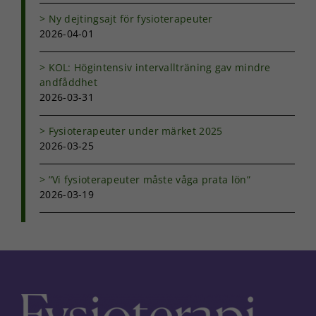
hemsidan.
Ny dejtingsajt för fysioterapeuter
2026-04-01
Marknadsföring
KOL: Högintensiv intervallträning gav mindre
Genom att dela
med dig av dina
andfåddhet
intressen och ditt
2026-03-31
beteende när du
surfar ökar du
Fysioterapeuter under märket 2025
chansen att få se
2026-03-25
personligt
anpassat innehåll
och erbjudanden.
”Vi fysioterapeuter måste våga prata lön”
2026-03-19