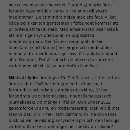
och relevant av en majoritet. Samtidigt märks flera
förbättringsområden, särskilt i relation till yngre
medlemmar. De är mindre nöjda med sitt fack, vilket
både politiker och tjänstemän i förbundet kommer att
prioritera att ta itu med. Medlemsenkäten visar också
att tidningen Fysioterapi är en uppskattad
medlemsförmån. Den får en tredje plats (efter
lönestatistik och kurser) hos yngre och medelålders
medan äldre medlemmar ger oss förstaplatsen bland
alla förmåner. Det är kul och detaljerna bakom den
variationen vill vi själva undersöka framöver.
Nästa år fyller
tidningen 80. Det är coolt att tidskriften
ända sedan 1943 har hängt med i svängarna i
förbundets och yrkets ständiga utveckling. Vi har
förändrats utseendemässigt, innehållsmässigt och
journalistiskt vid många tillfällen. Och under 2022
genomförde vi ännu en modernisering. Men vi vill inte
stanna där. Vi vill mer. Och därför vill vi ha din vakna
blick på vår bevakning av fysioterapin och den fackliga
världen. Kanske är det något perspektiv du saknar?