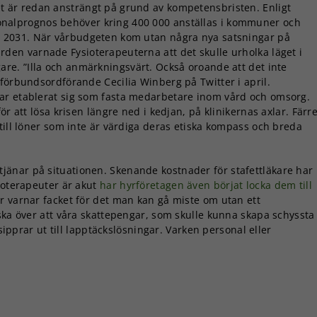
et är redan ansträngt på grund av kompetensbristen. Enligt
onalprognos behöver kring 400 000 anställas i kommuner och
ll 2031. När vårbudgeten kom utan några nya satsningar på
ården varnade Fysioterapeuterna att det skulle urholka läget i
gare. ”Illa och anmärkningsvärt. Också oroande att det inte
 förbundsordförande Cecilia Winberg på Twitter i april.
ar etablerat sig som fasta medarbetare inom vård och omsorg.
ör att lösa krisen längre ned i kedjan, på klinikernas axlar. Färr
till löner som inte är värdiga deras etiska kompass och breda
jänar på situationen. Skenande kostnader för stafettläkare har
ioterapeuter är akut
har hyrföretagen även börjat locka dem till
är varnar facket för det man kan gå miste om utan ett
ska över att våra skattepengar, som skulle kunna skapa schyssta
 sipprar ut till lapptäckslösningar. Varken personal eller