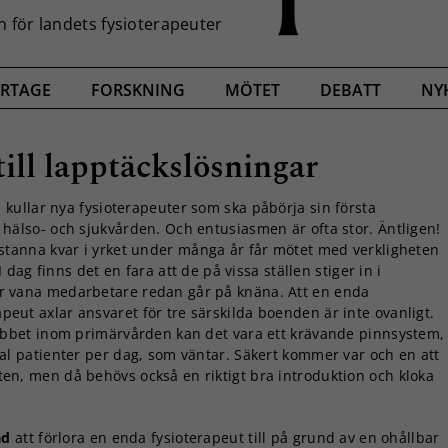
RTAGE
FORSKNING
MÖTET
DEBATT
NY
till lapptäckslösningar
 kullar nya fysioterapeuter som ska påbörja sin första
 hälso- och sjukvården. Och entusiasmen är ofta stor. Äntligen!
 stanna kvar i yrket under många år får mötet med verkligheten
. I dag finns det en fara att de på vissa ställen stiger in i
r vana medarbetare redan går på knäna. Att en enda
eut axlar ansvaret för tre särskilda boenden är inte ovanligt.
jobbet inom primärvården kan det vara ett krävande pinnsystem,
tal patienter per dag, som väntar. Säkert kommer var och en att
en, men då behövs också en riktigt bra introduktion och kloka
råd
att förlora en enda fysioterapeut till på grund av en ohållbar