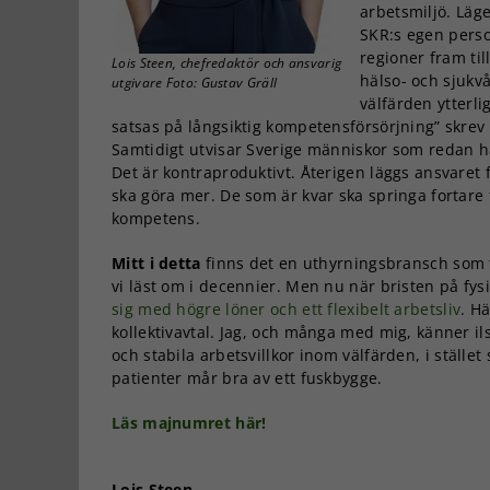
arbetsmiljö. Läg
SKR:s egen pers
regioner fram ti
Lois Steen, chefredaktör och ansvarig
hälso- och sjukv
utgivare Foto: Gustav Gräll
välfärden ytterli
satsas på långsiktig kompetensförsörjning” skrev
Samtidigt utvisar Sverige människor som redan h
Det är kontraproduktivt. Återigen läggs ansvaret f
ska göra mer. De som är kvar ska springa fortare 
kompetens.
Mitt i detta
finns det en uthyrningsbransch som t
vi läst om i decennier. Men nu när bristen på fys
sig med högre löner och ett flexibelt arbetsliv
. H
kollektivavtal. Jag, och många med mig, känner il
och stabila arbetsvillkor inom välfärden, i stället
patienter mår bra av ett fuskbygge.
Läs majnumret här!
Lois Steen