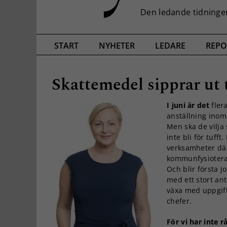
START
NYHETER
LEDARE
REPO
Skattemedel sipprar ut 
I juni är det
flera
anställning inom
Men ska de vilja
inte bli för tufft
verksamheter dä
kommunfysioterap
Och blir första 
med ett stort an
växa med uppgift
chefer.
För vi har inte 