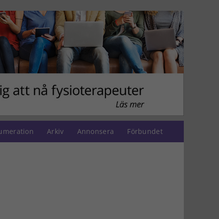
umeration
Arkiv
Annonsera
Förbundet