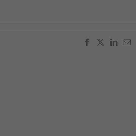
Facebook
X
Linke
E
p