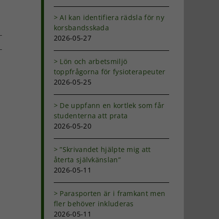
AI kan identifiera rädsla för ny
korsbandsskada
2026-05-27
Lön och arbetsmiljö
dIn
-
toppfrågorna för fysioterapeuter
ost
2026-05-25
De uppfann en kortlek som får
studenterna att prata
2026-05-20
”Skrivandet hjälpte mig att
återta självkänslan”
2026-05-11
Parasporten är i framkant men
fler behöver inkluderas
2026-05-11