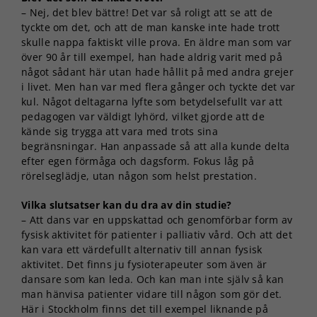
– Nej, det blev bättre! Det var så roligt att se att de
tyckte om det, och att de man kanske inte hade trott
skulle nappa faktiskt ville prova. En äldre man som var
över 90 år till exempel, han hade aldrig varit med på
något sådant här utan hade hållit på med andra grejer
i livet. Men han var med flera gånger och tyckte det var
kul. Något deltagarna lyfte som betydelsefullt var att
pedagogen var väldigt lyhörd, vilket gjorde att de
kände sig trygga att vara med trots sina
begränsningar. Han anpassade så att alla kunde delta
efter egen förmåga och dagsform. Fokus låg på
rörelseglädje, utan någon som helst prestation.
Vilka slutsatser kan du dra av din studie?
– Att dans var en uppskattad och genomförbar form av
fysisk aktivitet för patienter i palliativ vård. Och att det
kan vara ett värdefullt alternativ till annan fysisk
aktivitet. Det finns ju fysioterapeuter som även är
dansare som kan leda. Och kan man inte själv så kan
man hänvisa patienter vidare till någon som gör det.
Här i Stockholm finns det till exempel liknande på