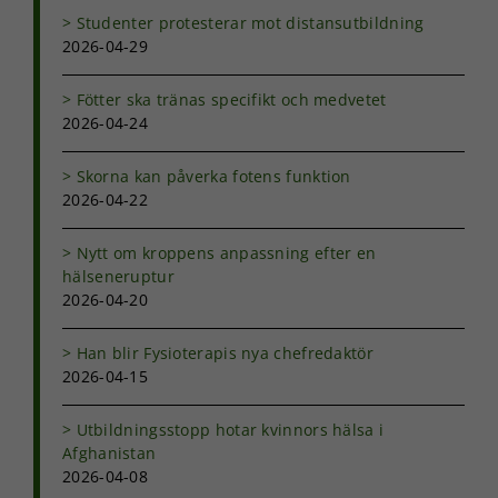
hemsida ska
Studenter protesterar mot distansutbildning
prestera så
2026-04-29
bra som
möjligt under
ditt besök.
Fötter ska tränas specifikt och medvetet
Om du nekar
2026-04-24
de här
kakorna
kommer viss
Skorna kan påverka fotens funktion
funktionalitet
2026-04-22
att försvinna
från
Nytt om kroppens anpassning efter en
hemsidan.
hälseneruptur
2026-04-20
Marknadsföring
Han blir Fysioterapis nya chefredaktör
Genom att dela
2026-04-15
med dig av dina
intressen och ditt
beteende när du
Utbildningsstopp hotar kvinnors hälsa i
surfar ökar du
Afghanistan
chansen att få se
2026-04-08
personligt