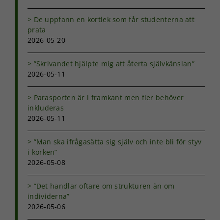
att hemsidan
över huvud
De uppfann en kortlek som får studenterna att
taget ska
prata
fungera.
2026-05-20
”Skrivandet hjälpte mig att återta självkänslan”
Statistik
2026-05-11
För att vi ska
kunna
förbättra
Parasporten är i framkant men fler behöver
hemsidans
inkluderas
funktionalitet
2026-05-11
och
uppbyggnad,
”Man ska ifrågasätta sig själv och inte bli för styv
baserat på
i korken”
hur
hemsidan
2026-05-08
används.
”Det handlar oftare om strukturen än om
individerna”
Upplevelse
2026-05-06
För att vår