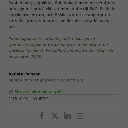
Sabbatsbergs sjukhus, Balettakademien och Kraftens
hus. Jag har också skickat min studie till PKC, Palliativt
kunskapscentrum, och önskat att de arrangerar en
kurs för fysioterapeuter som är intresserade av det
här.
Patientupplevelser av deltagande i dans på en
specialiserad palliativ avdelning och inom avancerad
sjukvård i hemmet: En kvalitativ intervjustudie (Uppsala
universitet, 2025).
Agneta Persson
agneta.persson@fysioterapeuterna.se
Skriv ut eller skapa pdf
2025-10-08
|
NYHETER
Facebook
X
LinkedIn
E-
post