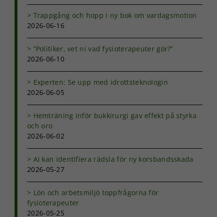
Trappgång och hopp i ny bok om vardagsmotion
2026-06-16
”Politiker, vet ni vad fysioterapeuter gör?”
2026-06-10
Experten: Se upp med idrottsteknologin
2026-06-05
Hemträning inför bukkirurgi gav effekt på styrka
och oro
2026-06-02
AI kan identifiera rädsla för ny korsbandsskada
2026-05-27
Nödvändiga
Dessa kakor
Lön och arbetsmiljö toppfrågorna för
går inte att
fysioterapeuter
välja bort. De
2026-05-25
behövs för