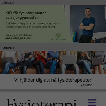
ANNONS
ANNONS
Fortsätt
till
innehållet