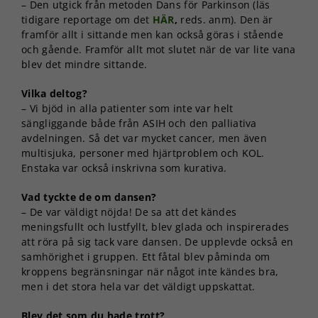
– Den utgick från metoden Dans för Parkinson (läs
tidigare reportage om det
HÄR
,
reds. anm). Den är
framför allt i sittande men kan också göras i stående
och gående. Framför allt mot slutet när de var lite vana
blev det mindre sittande.
Vilka deltog?
– Vi bjöd in alla patienter som inte var helt
sängliggande både från ASIH och den palliativa
avdelningen. Så det var mycket cancer, men även
multisjuka, personer med hjärtproblem och KOL.
Enstaka var också inskrivna som kurativa.
Vad tyckte de om dansen?
– De var väldigt nöjda! De sa att det kändes
meningsfullt och lustfyllt, blev glada och inspirerades
att röra på sig tack vare dansen. De upplevde också en
samhörighet i gruppen. Ett fåtal blev påminda om
kroppens begränsningar när något inte kändes bra,
men i det stora hela var det väldigt uppskattat.
Blev det som du hade trott?