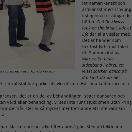
latinamerikanskt och
afrikanskt med schvung
i stegen och svängande
höfter. Det är
Always
look on the bright side of
life
där alla visslar med.
Det är händer som
taktfast lyfts mot taket
till Sunnanvind av
Mares:
Du hade
sidenband i håret, ett
vilset solsken dansa på
till dansarna. Foto: Agneta Persson
din kind, du var det
, en rullstol har parkerats vid dörren. Här är alla dansare och
r gränsen, det är en del av behandlingen, säger dansaren och
en vård eller behandling. Vi ses inte runt sjukdomen utan kring
t hur de mår. Det är så mycket mer befriande att inte vara sin
 är.
nan klassen börjar, vilket flera också gör. Men på lektionen