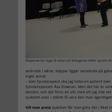
Käpparna har lagts åt sidan och ledsagarna håller sig tätt in
vackraste i våren.
Käppar ligger oanvända på golvet
inget annat.
– Som fysioterapeut ska jag locka en patient öve
fysioterapeuten Åsa Elowson. Men det här är vark
dansen, och det finns en vits med att jag inte ve
sjukdom utan i stället få vara den man egentligen
Vill man prata
sjukdom får man göra det i fiket in