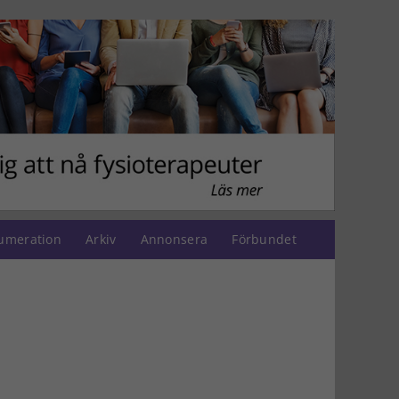
umeration
Arkiv
Annonsera
Förbundet