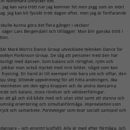
tin Nordmark uttrycker det.
a. Jag kan vara trött när jag kommer hit men pigg som en mört
tag. Jag kan bli fysiskt trött dagen efter, men jag är fortfarande
g skulle kunna göra det flera gånger i veckan!
, säger Lars Bergendahl och tilllägger: Man blir ganska trött i
tion.
 där Mark Morris Dance Group utvecklade tekniken Dance for
rooklyn Parkinson Group. De såg att personer med den här
rligt med dansen. Som balans och rörlighet, rytm och
n jobbar man också mycket med inre bilder, något som kan
rysning. En hand är till exempel inte bara ute och viftar, den
sju steg:
Sittande uppvärmning
för att hitta andningen, öka
edvetenheten om den egna kroppen och de andra dansarna.
nde och balans, stora rörelser och viktöverföringar.
n att gå och stå både med och utan stöd samt att stanna och
rumslig orientering och simultanförmåga.
Improvisation
som
ttryck och samarbete.
Parövningar
som övar socialt samspel och
ansare – och enormt lustfyllt. Alla är med efter förmåga, och