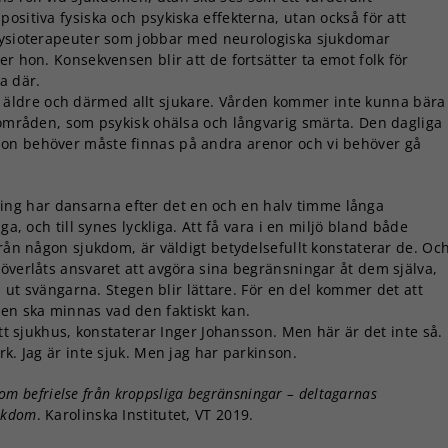
ositiva fysiska och psykiska effekterna, utan också för att
Nödvändiga
 fysioterapeuter som jobbar med neurologiska sjukdomar
Dessa kakor
er hon. Konsekvensen blir att de fortsätter ta emot folk för
går inte att
ra där.
välja bort. De
allt äldre och därmed allt sjukare. Vården kommer inte kunna bära
behövs för
a områden, som psykisk ohälsa och långvarig smärta. Den dagliga
att hemsidan
son behöver måste finnas på andra arenor och vi behöver gå
över huvud
taget ska
fungera.
ng har dansarna efter det en och en halv timme långa
ga, och till synes lyckliga. Att få vara i en miljö bland både
från någon sjukdom, är väldigt betydelsefullt konstaterar de. Oc
Statistik
överlåts ansvaret att avgöra sina begränsningar åt dem själva,
För att vi ska
ta ut svängarna. Stegen blir lättare. För en del kommer det att
kunna
en ska minnas vad den faktiskt kan.
förbättra
hemsidans
ett sjukhus, konstaterar Inger Johansson. Men här är det inte så.
funktionalitet
k. Jag är inte sjuk. Men jag har parkinson.
och
uppbyggnad,
om befrielse från kroppsliga begränsningar – deltagarnas
baserat på
jukdom
. Karolinska Institutet, VT 2019.
hur
hemsidan