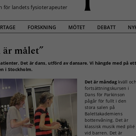
RTAGE
FORSKNING
MÖTET
DEBATT
NY
 är målet”
patienter. Det är dans, utförd av dansare. Vi hängde med på et
en i Stockholm.
Det är måndag
kväll oc
fortsättningskursen i
Dans för Parkinson
pågår för fullt i den
stora salen på
Balettakademiens
bottenvåning. Det är
klassisk musik med plié
vid barren. Det är