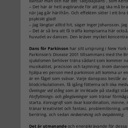
dansar man och har det ”lattjolajbans”, som Kers
– Det här är helt avgörande för att jag ska må br
när jag går härifrån. Och effekten sitter i ett bra 
psykiskt glad!
– Jag längtar alltid hit, säger Inger Johansson. Ja
– Det är så bra att få träffa kompisarna här också
huvudet av dansen. Den kräver mycket koncentra
Dans för Parkinson
har sitt ursprung i New York
Parkinson’s Disease 2001 tillsammans med the B
sjukdomen behöver träna sådant som kommer natu
musikalitet, precision och tajmning. Inom danse
hjälpa en person med parkinson att komma ur en f
är en fågel som svävar. Varje danspass består av 
blodcirkulationen, få igång fötterna och öka m
Övningar vid stång
som är inriktade på stadigt ståe
Förflyttnings- och gångövningar
som tränar förmåga
starta.
Koreografi
som övar koordination, minne, 
tränar kreativitet och fantasi, problemlösning, u
beröring, och sedan
nedvarvning och avspänning
.
Det är utmanande
och energikrävande för dessa d