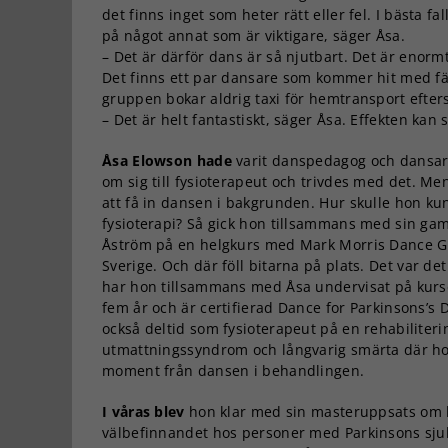
det finns inget som heter rätt eller fel. I bästa 
på något annat som är viktigare, säger Åsa.
– Det är därför dans är så njutbart. Det är enorm
Det finns ett par dansare som kommer hit med fä
gruppen bokar aldrig taxi för hemtransport efter
– Det är helt fantastiskt, säger Åsa. Effekten kan s
Åsa Elowson hade
varit danspedagog och dansare
om sig till fysioterapeut och trivdes med det. Men
att få in dansen i bakgrunden. Hur skulle hon 
fysioterapi? Så gick hon tillsammans med sin ga
Åström på en helgkurs med Mark Morris Dance G
Sverige. Och där föll bitarna på plats. Det var de
har hon tillsammans med Åsa undervisat på kurse
fem år och är certifierad Dance for Parkinsons’s 
också deltid som fysioterapeut på en rehabiliteri
utmattningssyndrom och långvarig smärta där h
moment från dansen i behandlingen.
I våras blev
hon klar med sin masteruppsats om 
välbefinnandet hos personer med Parkinsons sj