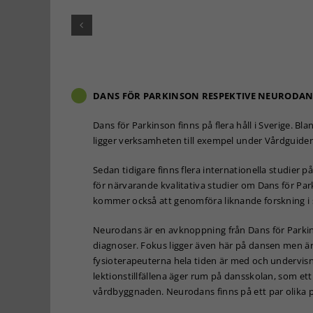
DANS FÖR PARKINSON RESPEKTIVE NEURODAN
Dans för Parkinson finns på flera håll i Sverige. B
ligger verksamheten till exempel under Vårdguiden
Sedan tidigare finns flera internationella studier 
för närvarande kvalitativa studier om Dans för P
kommer också att genomföra liknande forskning i 
Neurodans är en avknoppning från Dans för Parkin
diagnoser. Fokus ligger även här på dansen men ä
fysioterapeuterna hela tiden är med och undervisnin
lektionstillfällena äger rum på dansskolan, som ett
vårdbyggnaden. Neurodans finns på ett par olika pl