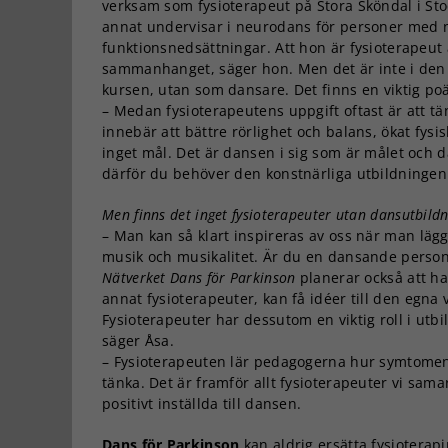
verksam som fysioterapeut på Stora Sköndal i St
annat undervisar i neurodans för personer med 
funktionsnedsättningar. Att hon är fysioterapeut 
sammanhanget, säger hon. Men det är inte i den 
kursen, utan som dansare. Det finns en viktig po
– Medan fysioterapeutens uppgift oftast är att tä
innebär att bättre rörlighet och balans, ökat fysi
inget mål. Det är dansen i sig som är målet och d
därför du behöver den konstnärliga utbildningen
Men finns det inget fysioterapeuter utan dansutbild
– Man kan så klart inspireras av oss när man läg
musik och musikalitet. Är du en dansande perso
Nätverket Dans för Parkinson
planerar också att ha
annat fysioterapeuter, kan få idéer till den egna
Fysioterapeuter har dessutom en viktig roll i ut
säger Åsa.
– Fysioterapeuten lär pedagogerna hur symtomen 
tänka. Det är framför allt fysioterapeuter vi sam
positivt inställda till dansen.
Dans för Parkinson
kan aldrig ersätta fysioterapi