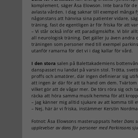
komplement, säger Åsa Elowson. Inte bara för de p
avlasta vården. I dag saknar till exempel många
någonstans att hänvisa sina patienter vidare, säg
träning, fast de egentligen är för friska för att va
– Vi står också inför ett paradigmskifte. Vi blir 
all neurologisk träning. Det gäller ju även andr
träningen som personer med till exempel parkin
utanför ramarna för det vi i dag kallar för vård.
I den stora
salen på Balettakademiens bottenvåni
danspasset nu landat på varsin stol. Trötta, svetti
proffs och amatörer, där ingen definierar sig uti
att ingen är där för att ta hand om dem. Tvärtom 
vilket gör att de vågar mer. De törs röra sig och 
räcka att höra samma musik hemma för att kropp
– Jag känner mig alltid sjukare av att komma till 
– Nej, här är vi friska, instämmer Kerstin Nordmar
Fotnot: Åsa Elowsons masteruppsats heter
Dans s
upplevelser av dans för personer med Parkinsons s