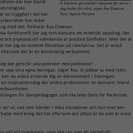
ockholm där hon bland
Vi behöver gå utanför ramarna för det vi i
neurologiska
dag kallar för vård, säger Åsa Elowson.
är en trygghet i det här
Foto: Agneta Persson
yrkesrollen hon leder
äng med det, förklarar Åsa Elowson.
nka funktionellt har jag som dansare ett estetiskt uppdrag. Det
skt och psykosocialt välmående är positiva bieffekter. Men det är
är har jag en estetisk förväntan på rörelserna. Det är också
 eftersom det är en konstnärlig verksamhet.
ning kan göra för sina patienter med parkinson?
ger upp sina egna övningar, säger Åsa. Vi jobbar ju med rytm,
n kan du också använda dig av dansmoment i träningen.
 en inspirationsdag där andra professioner än dansare, bland
 verksamheten.
bildningen för danspedagoger som ska leda Dans för Parkinson,
ser ut, vad som händer i olika situationer och hur man kan
arbetar med kring det här eftersom det oftast är de som är mest
ns roll vid sjukdomen, utan ska ses som ett värdefullt