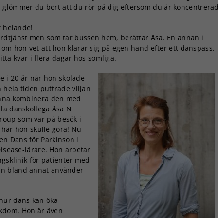
fall glömmer du bort att du rör på dig eftersom du är koncentrera
t helande!
rdtjänst men som tar bussen hem, berättar Åsa. En annan i
som hon vet att hon klarar sig på egen hand efter ett danspass.
itta kvar i flera dagar hos somliga.
 i 20 år när hon skolade
 hela tiden puttrade viljan
kunna kombinera den med
mla danskollega Åsa N
roup som var på besök i
t här hon skulle göra! Nu
n Dans för Parkinson i
Disease-lärare. Hon arbetar
ngsklinik för patienter med
on bland annat använder
hur dans kan öka
ukdom. Hon är även