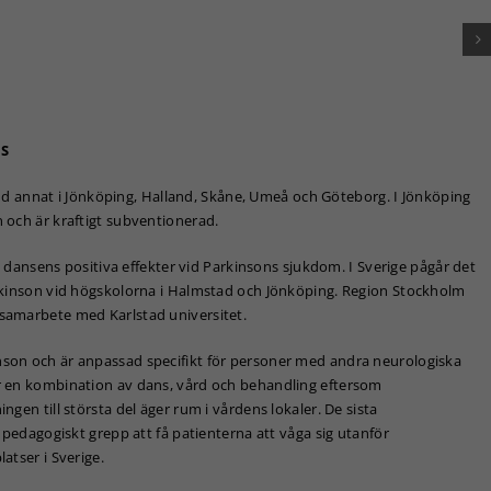
används.
Upplevelse
För att vår
hemsida ska
S
prestera så
bra som
möjligt under
land annat i Jönköping, Halland, Skåne, Umeå och Göteborg. I Jönköping
ditt besök.
 och är kraftigt subventionerad.
Om du nekar
de här
på dansens positiva effekter vid Parkinsons sjukdom. I Sverige pågår det
kakorna
arkinson vid högskolorna i Halmstad och Jönköping. Region Stockholm
kommer viss
samarbete med Karlstad universitet.
funktionalitet
att försvinna
son och är anpassad specifikt för personer med andra neurologiska
från
hemsidan.
r en kombination av dans, vård och behandling eftersom
gen till största del äger rum i vårdens lokaler. De sista
 pedagogiskt grepp att få patienterna att våga sig utanför
Marknadsföring
atser i Sverige.
Genom att dela