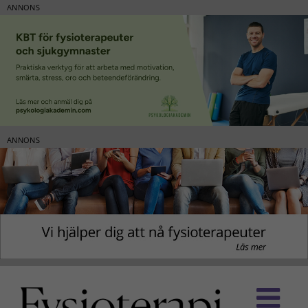
ANNONS
ANNONS
Fortsätt
till
innehållet