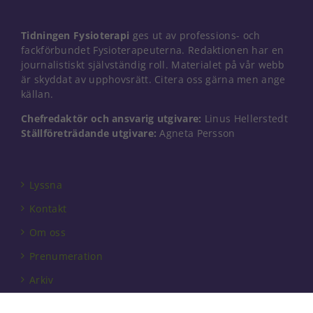
Tidningen Fysioterapi
ges ut av professions- och
fackförbundet Fysioterapeuterna. Redaktionen har en
journalistiskt självständig roll. Materialet på vår webb
är skyddat av upphovsrätt. Citera oss gärna men ange
källan.
Chefredaktör och ansvarig utgivare:
Linus Hellerstedt
Ställföreträdande utgivare:
Agneta Persson
Lyssna
Kontakt
Om oss
Prenumeration
Arkiv
Annonsera