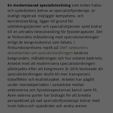
En moderniserad specialistordning
som möter hälso-
och sjukvårdens behov av specialistfysioterapi, är
statligt reglerad, möjliggör kompetens- och
karriärutveckling, ligger till grund för
utbildningstjänster och specialisttjänster samt bidrar
till en attraktiv löneutveckling för fysioterapeuter. Det
är förbundets målsättning med specialistordningen
enligt de kongressbeslut som fattats. I
förbundsstyrelsens replik på
OMT-sektionens
debattartikel om specialistordningen
beskrivs
bakgrunden, målsättningen och hur arbetet bedrivits.
Arbetet med att modernisera specialistordningen
påbörjades efter att kongressen år 2016 beslutade att
specialistordningen skulle bli mer transparant,
tidseffektiv och kvalitetssäker. Arbetet har pågått
under mandatperioden i samarbete mellan
sektionerna och Fysioterapeuternas kansli samt FS.
Även externa parter har bidragit för att bredda
perspektivet på vad specialistfysioterapi bidrar med
inom hälso-och sjukvården och andra arenor.