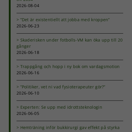
2026-08-04
Statistik
För att vi ska
”Det är existentiellt att jobba med kroppen”
kunna
2026-06-23
förbättra
hemsidans
Skaderisken under fotbolls-VM kan öka upp till 20
funktionalitet
gånger
och
2026-06-18
uppbyggnad,
baserat på
hur
Trappgång och hopp i ny bok om vardagsmotion
hemsidan
2026-06-16
används.
”Politiker, vet ni vad fysioterapeuter gör?”
2026-06-10
Upplevelse
För att vår
hemsida ska
Experten: Se upp med idrottsteknologin
prestera så
2026-06-05
bra som
möjligt under
Hemträning inför bukkirurgi gav effekt på styrka
ditt besök.