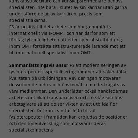
kunskapsutvecklare och kunskapsförmedlare behövs
specialisten inte bara i slutet av sin karriär utan gärna
under större delar av karriären, precis som
specialistläkarna.
FS är positiv till det arbete som har genomförts
internationellt via IFOMPT och har därför som ett
förslag lyft möjligheten att efter specialistutbildning
inom OMT fortsätta sitt strukturerade lärande mot att
bli internationell specialist inom OMT.
Sammanfattningsvis anser
FS att moderniseringen av
fysioterapeuters specialisering kommer att säkerställa
kvaliteten på utbildningen. Revideringen motsvarar
dessutom de behov och önskemål som efterfrågats av
våra medlemmar. Den underlättar också handledarnas
arbete samt ökar transparensen och förståelsen hos
arbetsgivare så att de ser vikten av att utbilda fler
specialister. Det kan i sin tur leda till att
fysioterapeuter i framtiden kan erbjudas de positioner
och den löneutveckling som motsvarar deras
specialistkompetens.