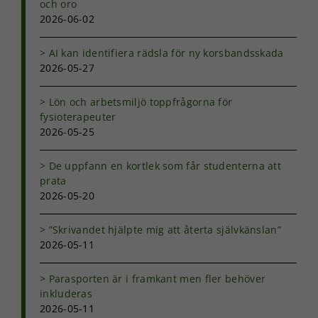
och oro
Om du nekar
2026-06-02
de här
kakorna
kommer viss
AI kan identifiera rädsla för ny korsbandsskada
funktionalitet
2026-05-27
att försvinna
från
hemsidan.
Lön och arbetsmiljö toppfrågorna för
fysioterapeuter
2026-05-25
Marknadsföring
Genom att dela
De uppfann en kortlek som får studenterna att
med dig av dina
prata
intressen och ditt
2026-05-20
beteende när du
surfar ökar du
chansen att få se
”Skrivandet hjälpte mig att återta självkänslan”
personligt
2026-05-11
anpassat innehåll
och erbjudanden.
Parasporten är i framkant men fler behöver
inkluderas
2026-05-11