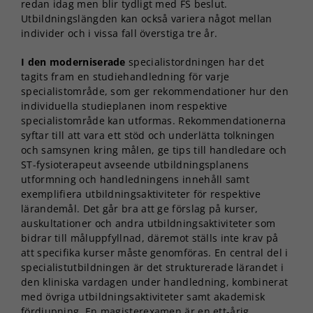
redan idag men blir tydligt med FS beslut.
Utbildningslängden kan också variera något mellan
individer och i vissa fall överstiga tre år.
I den moderniserade
specialistordningen har det
tagits fram en studiehandledning för varje
specialistområde, som ger rekommendationer hur den
individuella studieplanen inom respektive
specialistområde kan utformas. Rekommendationerna
syftar till att vara ett stöd och underlätta tolkningen
och samsynen kring målen, ge tips till handledare och
ST-fysioterapeut avseende utbildningsplanens
utformning och handledningens innehåll samt
exemplifiera utbildningsaktiviteter för respektive
lärandemål. Det går bra att ge förslag på kurser,
auskultationer och andra utbildningsaktiviteter som
bidrar till måluppfyllnad, däremot ställs inte krav på
att specifika kurser måste genomföras. En central del i
specialistutbildningen är det strukturerade lärandet i
den kliniska vardagen under handledning, kombinerat
med övriga utbildningsaktiviteter samt akademisk
fördjupning. En magisterexamen är en ett-årig