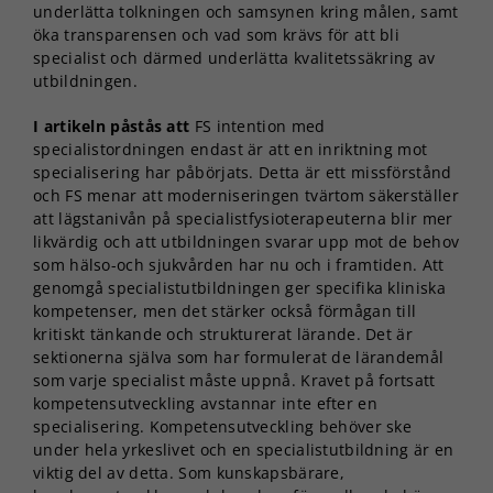
underlätta tolkningen och samsynen kring målen, samt
öka transparensen och vad som krävs för att bli
specialist och därmed underlätta kvalitetssäkring av
utbildningen.
I artikeln påstås att
FS intention med
specialistordningen endast är att en inriktning mot
specialisering har påbörjats. Detta är ett missförstånd
och FS menar att moderniseringen tvärtom säkerställer
att lägstanivån på specialistfysioterapeuterna blir mer
likvärdig och att utbildningen svarar upp mot de behov
som hälso-och sjukvården har nu och i framtiden. Att
genomgå specialistutbildningen ger specifika kliniska
kompetenser, men det stärker också förmågan till
kritiskt tänkande och strukturerat lärande. Det är
sektionerna själva som har formulerat de lärandemål
som varje specialist måste uppnå. Kravet på fortsatt
kompetensutveckling avstannar inte efter en
specialisering. Kompetensutveckling behöver ske
under hela yrkeslivet och en specialistutbildning är en
viktig del av detta. Som kunskapsbärare,