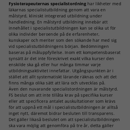
Fysioterapeuternas specialistordning
har likheter med
läkarnas specialistutbildning genom att vara en
målstyrd, kliniskt integrerad utbildning under
handledning. En målstyrd utbildning innebär att
innehållet i specialistutbildningen kan se olika ut för
olika individer beroende på de erfarenheter,
kunskaper och meriter som den sökande har med sig
vid specialistutbildningens början. Bedömningen
baseras på måluppfyllelse. Inom ett kompetensbaserat
synsätt är det inte föreskrivet exakt vilka kurser den
enskilde ska gå eller hur många timmar varje
utbildningsaktivitet innefattar. Utgångspunkten är i
stället att allt systematiskt lärande räknas och att det
finns många olika sätt att lära och utvecklas på.
Även den nuvarande specialistordningen är målstyrd.
FS beslut om att inte tillåta krav på specifika kurser
eller att specificera antalet auskultationer som krävs
för att uppnå ett mål i specialistutbildningen är alltså
inget nytt, däremot bidrar besluten till transparens.
Det gäller likaså beslutet om att specialistutbildningen
ska vara möjlig att genomföra på tre år, detta gäller