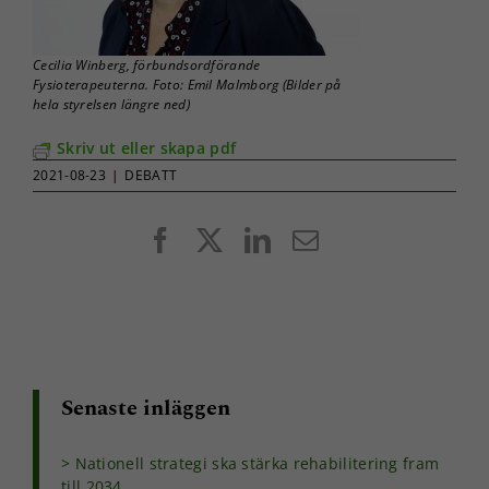
Cecilia Winberg, förbundsordförande
Fysioterapeuterna. Foto: Emil Malmborg (Bilder på
hela styrelsen längre ned)
Skriv ut eller skapa pdf
2021-08-23
|
DEBATT
Facebook
X
LinkedIn
E-
post
Nödvändiga
Dessa kakor
går inte att
välja bort. De
behövs för
Senaste inläggen
att hemsidan
över huvud
taget ska
Nationell strategi ska stärka rehabilitering fram
fungera.
till 2034