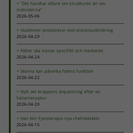
”Det handlar oftare om strukturen än om
förbättra
hemsidans
individerna”
funktionalitet
2026-05-06
och
uppbyggnad,
Studenter protesterar mot distansutbildning
baserat på
2026-04-29
hur
hemsidan
används.
Fötter ska tränas specifikt och medvetet
2026-04-24
Upplevelse
Skorna kan påverka fotens funktion
För att vår
2026-04-22
hemsida ska
prestera så
Nytt om kroppens anpassning efter en
bra som
möjligt under
hälseneruptur
ditt besök.
2026-04-20
Om du nekar
de här
Han blir Fysioterapis nya chefredaktör
kakorna
2026-04-15
kommer viss
funktionalitet