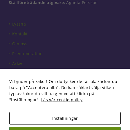
Ställföreträdande utgivare:
Agneta Persson
Lyssna
Kontakt
Om oss
Prenumeration
Arkiv
Annonsera
Vi bjuder på kakor! Om du tycker det är ok, klickar du
Förbundet
bara på "Acceptera alla". Du kan såklart välja vilken
Om cookies
typ av kakor du vill ha genom att klicka på
"Inställningar".
Läs vår cookie policy
Inställningar
Copyright 2026 Fysioterapi | All Rights Reserved