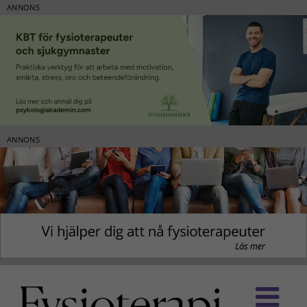
ANNONS
ANNONS
Fortsätt
till
innehållet