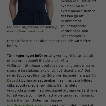
mellan oss. Det är ett
exempel på hur
skrämmande snabbt
det kan gå att
nedmontera
grundläggande
Lois Steen, chefredaktör och ansvarig
värderingar som
utgivare Foto: Gustav Gräll
likabehandling,
respekt för den enskilda människan och vård efter
behov.
”Om regeringen inför
en angiverilag riskerar det att
utlösa en nationell tillitskris där våra
välfärdsinrättningar uppfattas som angivericentraler
snarare än sjukhus, skolor och vårdcentraler.” Det
skrev Sacos ordförande Göran Arrius med flera på
DN
Debatt
i början av september. I samma veva fylldes
olika sociala medier av inlägg från landets
vårdprofessioner med budskapet att man valt sitt yrke
för att vårda och inte för att ange sina medmänniskor
och patienter. Under hashtaggen
FysioterapeutINTEgränspolis
gick förbundet ut med att