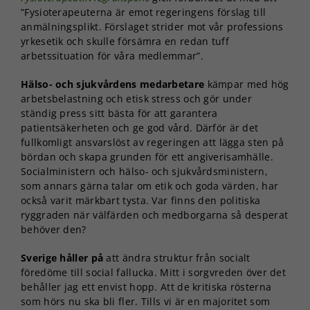
”Fysioterapeuterna är emot regeringens förslag till
anmälningsplikt. Förslaget strider mot vår professions
yrkesetik och skulle försämra en redan tuff
arbetssituation för våra medlemmar”.
Hälso- och sjukvårdens medarbetare
kämpar med hög
arbetsbelastning och etisk stress och gör under
ständig press sitt bästa för att garantera
patientsäkerheten och ge god vård. Därför är det
fullkomligt ansvarslöst av regeringen att lägga sten på
bördan och skapa grunden för ett angiverisamhälle.
Socialministern och hälso- och sjukvårdsministern,
som annars gärna talar om etik och goda värden, har
också varit märkbart tysta. Var finns den politiska
ryggraden när välfärden och medborgarna så desperat
behöver den?
Sverige håller på
att ändra struktur från socialt
föredöme till social fallucka. Mitt i sorgvreden över det
behåller jag ett envist hopp. Att de kritiska rösterna
som hörs nu ska bli fler. Tills vi är en majoritet som