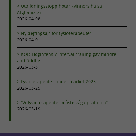
att försvinna
Utbildningsstopp hotar kvinnors hälsa i
från
Afghanistan
hemsidan.
2026-04-08
Ny dejtingsajt för fysioterapeuter
Marknadsföring
2026-04-01
Genom att dela
med dig av dina
intressen och ditt
KOL: Högintensiv intervallträning gav mindre
beteende när du
andfåddhet
surfar ökar du
2026-03-31
chansen att få se
personligt
Fysioterapeuter under märket 2025
anpassat innehåll
2026-03-25
och erbjudanden.
”Vi fysioterapeuter måste våga prata lön”
2026-03-19