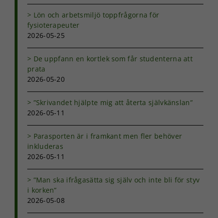
Lön och arbetsmiljö toppfrågorna för
fysioterapeuter
2026-05-25
De uppfann en kortlek som får studenterna att
prata
2026-05-20
Nödvändiga
Dessa kakor
”Skrivandet hjälpte mig att återta självkänslan”
går inte att
2026-05-11
välja bort. De
behövs för
att hemsidan
Parasporten är i framkant men fler behöver
över huvud
inkluderas
taget ska
2026-05-11
fungera.
”Man ska ifrågasätta sig själv och inte bli för styv
i korken”
Statistik
2026-05-08
För att vi ska
kunna