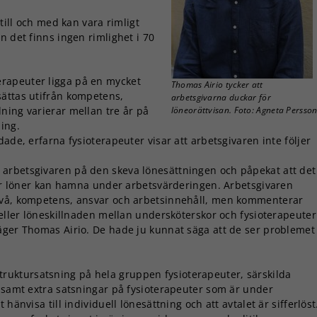
 till och med kan vara rimligt
n det finns ingen rimlighet i 70
erapeuter ligga på en mycket
Thomas Airio tycker att
sättas utifrån kompetens,
arbetsgivarna duckar för
ning varierar mellan tre år på
löneorättvisan. Foto: Agneta Persso
ing.
ade, erfarna fysioterapeuter visar att arbetsgivaren inte följer
arbetsgivaren på den skeva lönesättningen och påpekat att det
rför löner kan hamna under arbetsvärderingen. Arbetsgivaren
nivå, kompetens, ansvar och arbetsinnehåll, men kommenterar
 eller löneskillnaden mellan undersköterskor och fysioterapeuter
äger Thomas Airio. De hade ju kunnat säga att de ser problemet
ruktursatsning på hela gruppen fysioterapeuter, särskilda
r samt extra satsningar på fysioterapeuter som är under
hänvisa till individuell lönesättning och att avtalet är sifferlöst