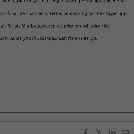
 som facket ringat in är ingen vidare personalpolitik, menar
tal så har de snart en sifferlös bemanning när folk säger upp
lt för att få arbetsgivaren att göra om och göra rätt.
ska, Danderyd och Södersjukhuset för en intervju.
Facebook
X
Linke
E