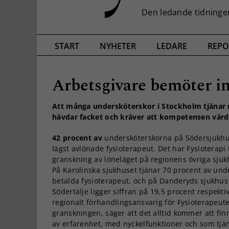
START
NYHETER
LEDARE
REPO
Arbetsgivare bemöter in
Att många undersköterskor i Stockholm tjänar me
hävdar facket och kräver att kompetensen värder
42 procent av
undersköterskorna på Södersjukhus
lägst avlönade fysioterapeut. Det har Fysioterapi 
granskning av löneläget på regionens övriga sjuk
På Karolinska sjukhuset tjänar 70 procent av und
betalda fysioterapeut, och på Danderyds sjukhus 
Södertälje ligger siffran på 19,5 procent respekti
regionalt förhandlingsansvarig för Fysioterapeut
granskningen, säger att det alltid kommer att fi
av erfarenhet, med nyckelfunktioner och som tjä