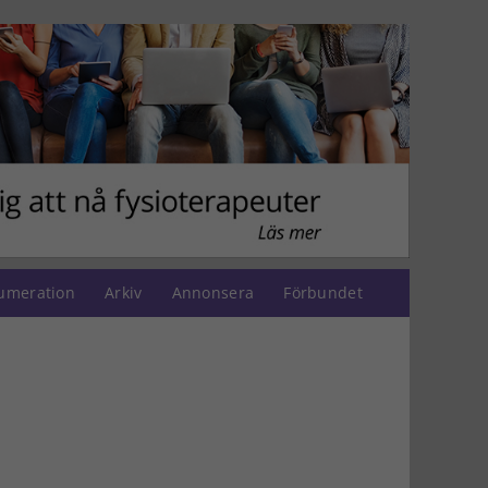
umeration
Arkiv
Annonsera
Förbundet