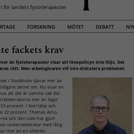
RTAGE
FORSKNING
MÖTET
DEBATT
NY
te fackets krav
r än fysioterapeuter visar att lönepolicyn inte följs. Det
as rätt. Men arbetsgivaren vill inte diskutera problemet.
et i Stockholm tjänar mer än
tidigare skrivit om. Nu visar en
hus att det är samma sak där.
ersköterskorna mer än lägst
55 procent. I Norrtälje och
ve 22 procent. Thomas Airio,
erna och den som har gjort
nnas undersköterskor med lång
nar mer än en alldeles