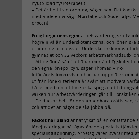
nyutbildad fysioterapeut.
– Det är helt i sin ordning, säger han. Det kanske
med andelen vi såg i Norrtälje och Södertälje. Me
procent.
Enligt regionens egen
arbetsvärdering ska fysiot
högre nivå än undersköterskorna, och lönen ska 
utbildning och ansvar. Undersköterskornas utbild
gymnasiet och 32 veckors arbetsmarknadsutbildn
– Att de ändå så ofta tjänar mer än högskoleutbild
den egna lönepolicyn, säger Thomas Airio.
Inför årets lönerevision har han uppmärksammat 
utifrån lönekriterierna är svårt att motivera va
håller med om att lönen ska spegla utbildnings
varken hur arbetsvärderingen går till i praktiken
– De duckar helt för den uppenbara orättvisan, s
och att det är något de ska jobba på.
Facket har bland
annat yrkat på en omfattande st
lönejusteringar på lågavlönade specialisttjänste
specialistutbildning. Arbetsgivaren svarar med att 