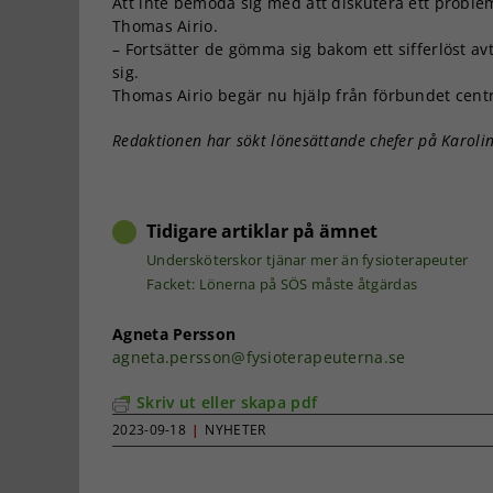
Att inte bemöda sig med att diskutera ett problem
Thomas Airio.
– Fortsätter de gömma sig bakom ett sifferlöst av
sig.
Thomas Airio begär nu hjälp från förbundet centra
Redaktionen har sökt lönesättande chefer på Karolin
Tidigare artiklar på ämnet
Undersköterskor tjänar mer än fysioterapeuter
Facket: Lönerna på SÖS måste åtgärdas
Agneta Persson
agneta.persson@fysioterapeuterna.se
Skriv ut eller skapa pdf
2023-09-18
|
NYHETER