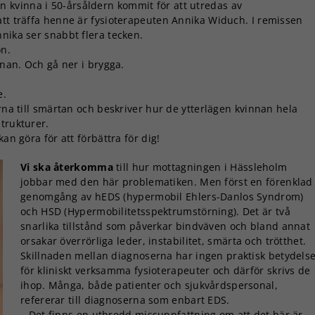
n kvinna i 50-årsåldern kommit för att utredas av
att träffa henne är fysioterapeuten Annika Widuch. I remissen
nika ser snabbt flera tecken.
on.
nnan. Och gå ner i brygga.
e.
erna till smärtan och beskriver hur de ytterlägen kvinnan hela
trukturer.
an göra för att förbättra för dig!
Vi ska återkomma
till hur mottagningen i Hässleholm
jobbar med den här problematiken. Men först en förenklad
genomgång av hEDS (hypermobil Ehlers-Danlos Syndrom)
och HSD (Hypermobilitetsspektrumstörning). Det är två
snarlika tillstånd som påverkar bindväven och bland annat
orsakar överrörliga leder, instabilitet, smärta och trötthet.
Skillnaden mellan diagnoserna har ingen praktisk betydels
för kliniskt verksamma fysioterapeuter och därför skrivs de
ihop. Många, både patienter och sjukvårdspersonal,
refererar till diagnoserna som enbart EDS.
– Det finns en utbredd missuppfattning om att det här är