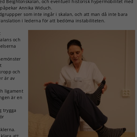
d Beightonskalan, och eventuell historisk hypermobilitet med
, påpekar Annika Widuch.
edgruppper som inte ingår i skalan, och att man då inte bara
ranslation i lederna för att bedöma instabiliteten.
t
balans och
Nödvändiga
relserna
Dessa kakor
går inte att
lsemönster
välja bort. De
t
behövs för
 kropp och
att hemsidan
r är av
över huvud
taget ska
ch ligament
fungera.
ingen är en
g trygga
Statistik
ör
För att vi ska
kunna
sklerna.
förbättra
klara att
hemsidans