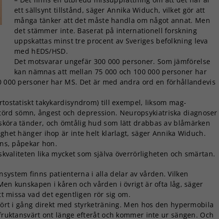
ett sällsynt tillstånd, säger Annika Widuch, vilket gör att
många tänker att det måste handla om något annat. Men
det stämmer inte. Baserat på internationell forskning
uppskattas minst tre procent av Sveriges befolkning leva
med hEDS/HSD.
Det motsvarar ungefär 300 000 personer. Som jämförelse
kan nämnas att mellan 75 000 och 100 000 personer har
20 000 personer har MS. Det är med andra ord en förhållandevis
rtostatiskt takykardisyndrom) till exempel, liksom mag-
örd sömn, ångest och depression. Neuropsykiatriska diagnoser
 sköra tänder, och ömtålig hud som lätt drabbas av blåmärken
ighet hänger ihop är inte helt klarlagt, säger Annika Widuch.
nns, påpekar hon.
vskvaliteten lika mycket som själva överrörligheten och smärtan.
nsystem finns patienterna i alla delar av vården. Vilken
Men kunskapen i kåren och vården i övrigt är ofta låg, säger
att missa vad det egentligen rör sig om.
 kört i gång direkt med styrketräning. Men hos den hypermobila
 fruktansvärt ont länge efteråt och kommer inte ur sängen. Och