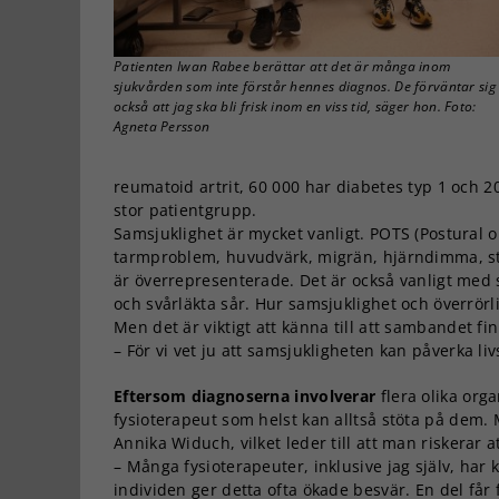
Patienten Iwan Rabee berättar att det är många inom
sjukvården som inte förstår hennes diagnos. De förväntar sig
också att jag ska bli frisk inom en viss tid, säger hon. Foto:
Agneta Persson
reumatoid artrit, 60 000 har diabetes typ 1 och 
stor patientgrupp.
Samsjuklighet är mycket vanligt. POTS (Postural o
tarmproblem, huvudvärk, migrän, hjärndimma, st
är överrepresenterade. Det är också vanligt med
och svårläkta sår. Hur samsjuklighet och överrörl
Men det är viktigt att känna till att sambandet fi
– För vi vet ju att samsjukligheten kan påverka li
Eftersom diagnoserna involverar
flera olika orga
fysioterapeut som helst kan alltså stöta på dem. 
Annika Widuch, vilket leder till att man riskerar 
– Många fysioterapeuter, inklusive jag själv, har
individen ger detta ofta ökade besvär. En del får