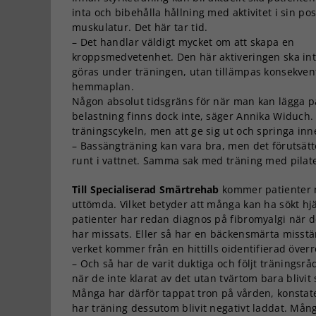
inta och bibehålla hållning med aktivitet i sin po
muskulatur. Det här tar tid.
– Det handlar väldigt mycket om att skapa en
kroppsmedvetenhet. Den här aktiveringen ska in
göras under träningen, utan tillämpas konsekven
hemmaplan.
Någon absolut tidsgräns för när man kan lägga på
belastning finns dock inte, säger Annika Widuch. 
träningscykeln, men att ge sig ut och springa inn
– Bassängträning kan vara bra, men det förutsätte
runt i vattnet. Samma sak med träning med pilates
Till Specialiserad Smärtrehab
kommer patienter m
uttömda. Vilket betyder att många kan ha sökt hjäl
patienter har redan diagnos på fibromyalgi när
har missats. Eller så har en bäckensmärta misstä
verket kommer från en hittills oidentifierad överr
– Och så har de varit duktiga och följt träningsrå
när de inte klarat av det utan tvärtom bara blivit
Många har därför tappat tron på vården, konsta
har träning dessutom blivit negativt laddat. Många