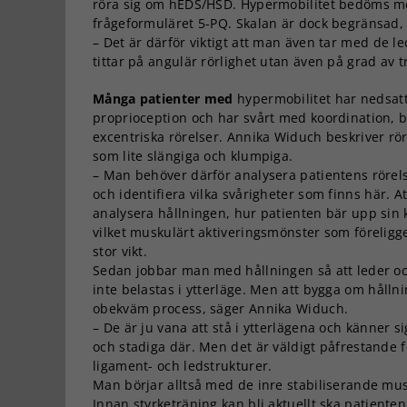
röra sig om hEDS/HSD. Hypermobilitet bedöms me
frågeformuläret 5-PQ. Skalan är dock begränsad
– Det är därför viktigt att man även tar med de l
tittar på angulär rörlighet utan även på grad av t
Många patienter med
hypermobilitet har nedsat
proprioception och har svårt med koordination, 
excentriska rörelser. Annika Widuch beskriver rö
som lite slängiga och klumpiga.
– Man behöver därför analysera patientens röre
och identifiera vilka svårigheter som finns här. At
analysera hållningen, hur patienten bär upp sin
vilket muskulärt aktiveringsmönster som föreligge
stor vikt.
Sedan jobbar man med hållningen så att leder o
inte belastas i ytterläge. Men att bygga om hålln
obekväm process, säger Annika Widuch.
– De är ju vana att stå i ytterlägena och känner si
och stadiga där. Men det är väldigt påfrestande f
ligament- och ledstrukturer.
Man börjar alltså med de inre stabiliserande mu
Innan styrketräning kan bli aktuellt ska patienten 