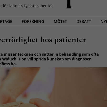
RTAGE
FORSKNING
MÖTET
DEBATT
NY
överrörlighet hos patienter
ga missar tecknen och sätter in behandling som ofta
ka Widuch. Hon vill sprida kunskap om diagnosen
edöms ha.