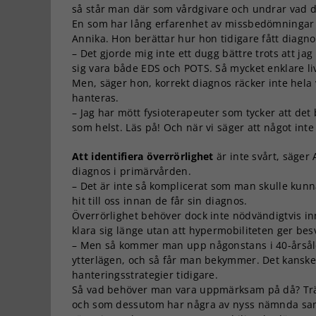
så står man där som vårdgivare och undrar vad de
En som har lång erfarenhet av missbedömningar 
Annika. Hon berättar hur hon tidigare fått diagn
– Det gjorde mig inte ett dugg bättre trots att ja
sig vara både EDS och POTS. Så mycket enklare live
Men, säger hon, korrekt diagnos räcker inte hel
hanteras.
– Jag har mött fysioterapeuter som tycker att det 
som helst. Läs på! Och när vi säger att något int
Att identifiera överrörlighet
är inte svårt, säger
diagnos i primärvården.
– Det är inte så komplicerat som man skulle kun
hit till oss innan de får sin diagnos.
Överrörlighet behöver dock inte nödvändigtvis 
klara sig länge utan att hypermobiliteten ger be
– Men så kommer man upp någonstans i 40-årsålde
ytterlägen, och så får man bekymmer. Det kansk
hanteringsstrategier tidigare.
Så vad behöver man vara uppmärksam på då? Träf
och som dessutom har några av nyss nämnda sams