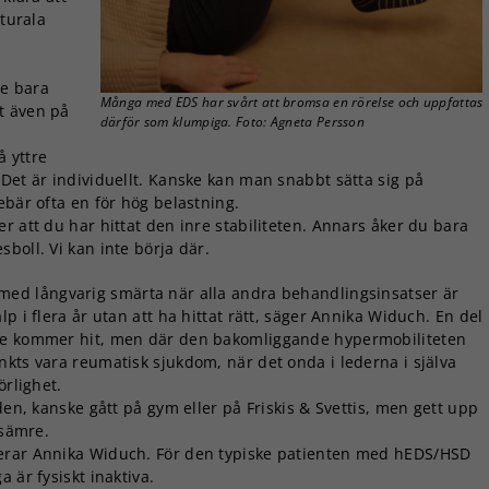
sturala
funktionalitet
och
uppbyggnad,
baserat på
te bara
hur
Många med EDS har svårt att bromsa en rörelse och uppfattas
t även på
därför som klumpiga. Foto: Agneta Persson
hemsidan
används.
 yttre
Det är individuellt. Kanske kan man snabbt sätta sig på
ebär ofta en för hög belastning.
Upplevelse
r att du har hittat den inre stabiliteten. Annars åker du bara
För att vår
boll. Vi kan inte börja där.
hemsida ska
prestera så
ed långvarig smärta när alla andra behandlingsinsatser är
bra som
p i flera år utan att ha hittat rätt, säger Annika Widuch. En del
möjligt under
 de kommer hit, men där den bakomliggande hypermobiliteten
ditt besök.
nkts vara reumatisk sjukdom, när det onda i lederna i själva
Om du nekar
de här
örlighet.
kakorna
den, kanske gått på gym eller på Friskis & Svettis, men gett upp
kommer viss
 sämre.
funktionalitet
terar Annika Widuch. För den typiske patienten med hEDS/HSD
att försvinna
 är fysiskt inaktiva.
från