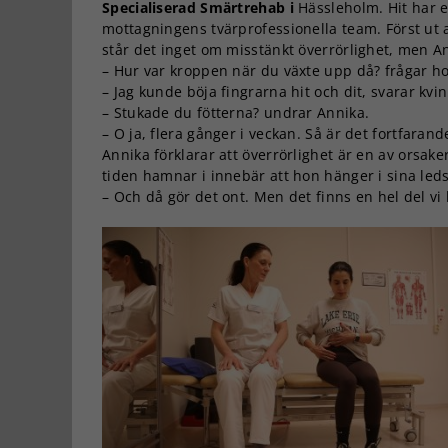
Specialiserad Smärtrehab i
Hässleholm. Hit har e
mottagningens tvärprofessionella team. Först ut 
står det inget om misstänkt överrörlighet, men An
– Hur var kroppen när du växte upp då? frågar h
– Jag kunde böja fingrarna hit och dit, svarar kvi
– Stukade du fötterna? undrar Annika.
– O ja, flera gånger i veckan. Så är det fortfarand
Annika förklarar att överrörlighet är en av orsak
tiden hamnar i innebär att hon hänger i sina leds
– Och då gör det ont. Men det finns en hel del vi k