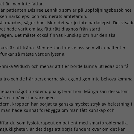
t är man inte fattar.
är patienten Désirée Lennklo som är på uppföljningsbesök hos
osen narkolepsi och ordinerats amfetamin.
g åt maxdos, säger hon. Men det var ju inte narkolepsi. Det visad
t hade varit om jag fått rätt diagnos från start!
a vägen. Det måste också finnas kunskap om hur den ska
bara är att träna. Men de kan inte se oss som vilka patienter
e funkar så måste vården lyssna.
 Annika Widuch och menar att fler borde kunna utredas och få
na tro och de här personerna ska egentligen inte behöva komma
innebära något problem, poängterar hon. Många kan dessutom
svär och påverkar vardagen.
rn, kroppen har börjat ta ganska mycket stryk av belastning i
e man hade kunnat förebygga om man fått kunskap och
far du som fysioterapeut en patient med smärtproblematik,
jukligheter, är det dags att börja fundera över om det kan