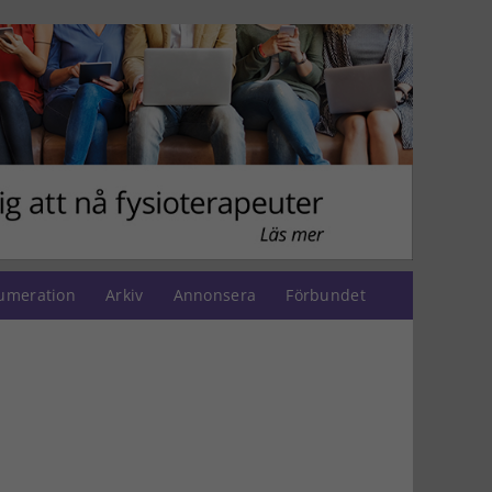
umeration
Arkiv
Annonsera
Förbundet