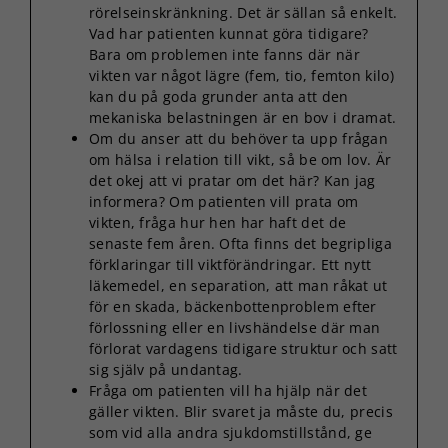
rörelseinskränkning. Det är sällan så enkelt.
Vad har patienten kunnat göra tidigare?
Bara om problemen inte fanns där när
vikten var något lägre (fem, tio, femton kilo)
kan du på goda grunder anta att den
mekaniska belastningen är en bov i dramat.
Om du anser att du behöver ta upp frågan
om hälsa i relation till vikt, så be om lov. Är
det okej att vi pratar om det här? Kan jag
informera? Om patienten vill prata om
vikten, fråga hur hen har haft det de
senaste fem åren. Ofta finns det begripliga
förklaringar till viktförändringar. Ett nytt
läkemedel, en separation, att man råkat ut
för en skada, bäckenbottenproblem efter
förlossning eller en livshändelse där man
förlorat vardagens tidigare struktur och satt
sig själv på undantag.
Fråga om patienten vill ha hjälp när det
gäller vikten. Blir svaret ja måste du, precis
som vid alla andra sjukdomstillstånd, ge