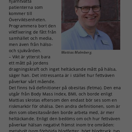
hjärntvätta
patienterna som
kommer till
Överviktsenheten.
Programmera bort den
viktfixering de fått från
samhället och media,
men även från hälso-
och sjukvården.
Mattias Malmberg.
– Vikt är ytterst bara
ett mått på jordens
dragningskraft och inget heltäckande mått på hälsa,
säger han. Det intressanta är i stället hur fettväven
påverkar vårt mående.
Det finns två definitioner på obesitas (fetma). Den ena
utgår från Body Mass Index, BMI, och borde enligt
Mattias skrotas eftersom den endast bör ses som en
riskmarkör för ohälsa. Den andra definitionen, som är
den som obesitasvården borde arbeta med, är mer
heltäckande. Enligt den bedöms om och hur fettväven
påverkar hälsan negativt främst inom tre områden:
metabolt (som förhöjda blodfetter, högt blodtryck, typ