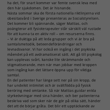
Statistik
ha det, för snart kommer var femte svensk leva med
För att vi ska
den här sjukdomen. Det är hisnande.
kunna
Nästa sommar ska de första nationella riktlinjerna vid
förbättra
obesitasvård i Sverige presenteras av Socialstyrelsen.
hemsidans
Det kommer bli spännande, säger Mattias, och
funktionalitet
poängterar att fysioterapeuter står särskilt väl rustade
och
för att kunna ta en aktiv roll – om resurserna finns.
uppbyggnad,
baserat på
– Vi är duktiga på att leda grupper och vi är bra på
hur
samtalsmetodik, beteendeförändringar och
hemsidan
levnadsvanor. Vi har också en ingång i det psykiska
används.
måendet på ett avdramatiserat sätt. Att gå till psykolog
kan upplevas svårt, kanske lite skrämmande och
stigmatiserande, men när man jobbar med kroppen
Upplevelse
som ingång kan det lättare öppna upp för viktiga
För att vår
samtal.
hemsida ska
En del patienter har länge sett ner på sin kropp, de
prestera så
har undvikit intimitet och är svältfödda på fysisk
bra som
beröring med omtanke. Så när Mattias guidar enkla
möjligt under
styrkeövningar med sina händer, och ber patienterna
ditt besök.
beskriva vad som sker när de gör på olika sätt, händer
Om du nekar
det att de börjar gråta. Det blir ett upptäckande av
de här