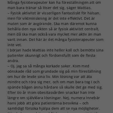
Många fysioterapeuter kan ha föreställningen att om
man bara tränar så löser det sig, säger Mattias.
– Fysisk aktivitet är visserligen fantastiskt för hälsan,
men för viktminskning är det inte effektivt. Det är
maten som är avgörande. Ska man däremot kunna
behålla den nya vikten så är fysisk aktivitet centralt,
men då ska man också vara mycket mer aktiv än man
varit innan. Det här är det många fysioterapeuter som
inte vet.
I början hade Mattias inte heller koll och bemötte sina
patienter okunnigt och fördomsfullt som de flesta
andra.
– Oj, jag sa så många korkade saker. Kom med
oönskade råd som grundade sig på min föreställning
om hur de levde sina liv. Min lösning var att äta
mindre och röra sig mer, och om man bara tog i och
spände bågen ännu hårdare så skulle det ge med sig.
Efter tio år inom obesitasvården snackar han inte
längre om självklara lösningar. Nej, numera innebär
hans jobb att göra patienterna besvikna – och
samtidigt försöka hjälpa dem att se nya möjligheter.