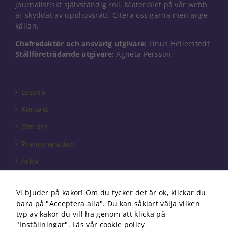
journalistiskt självständig roll. Materialet på vår webb
är skyddat av upphovsrätt. Citera oss gärna men ange
källan.
Chefredaktör och ansvarig utgivare:
Linus Hellerstedt
Ställföreträdande utgivare:
Agneta Persson
Lyssna
Kontakt
Om oss
Prenumeration
Arkiv
Annonsera
Vi bjuder på kakor! Om du tycker det är ok, klickar du
Förbundet
bara på "Acceptera alla". Du kan såklart välja vilken
Om cookies
typ av kakor du vill ha genom att klicka på
"Inställningar".
Läs vår cookie policy