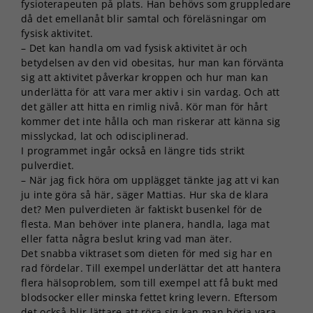
fysioterapeuten på plats. Han behövs som gruppledare
då det emellanåt blir samtal och föreläsningar om
fysisk aktivitet.
– Det kan handla om vad fysisk aktivitet är och
betydelsen av den vid obesitas, hur man kan förvänta
sig att aktivitet påverkar kroppen och hur man kan
underlätta för att vara mer aktiv i sin vardag. Och att
det gäller att hitta en rimlig nivå. Kör man för hårt
kommer det inte hålla och man riskerar att känna sig
misslyckad, lat och odisciplinerad.
I programmet ingår också en längre tids strikt
pulverdiet.
– När jag fick höra om upplägget tänkte jag att vi kan
ju inte göra så här, säger Mattias. Hur ska de klara
det? Men pulverdieten är faktiskt busenkel för de
flesta. Man behöver inte planera, handla, laga mat
eller fatta några beslut kring vad man äter.
Det snabba viktraset som dieten för med sig har en
rad fördelar. Till exempel underlättar det att hantera
flera hälsoproblem, som till exempel att få bukt med
blodsocker eller minska fettet kring levern. Eftersom
det också blir lättare att röra sig kan man börja vara