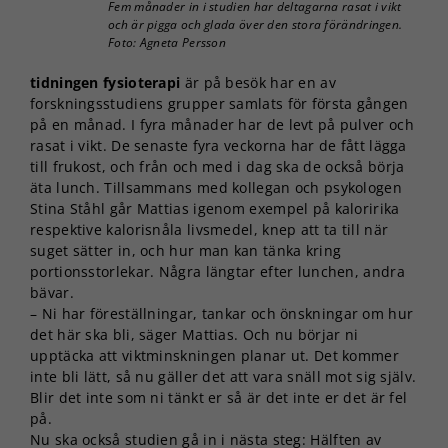
Fem månader in i studien har deltagarna rasat i vikt
och är pigga och glada över den stora förändringen.
Foto: Agneta Persson
tidningen fysioterapi
är på besök har en av
forskningsstudiens grupper samlats för första gången
på en månad. I fyra månader har de levt på pulver och
rasat i vikt. De senaste fyra veckorna har de fått lägga
till frukost, och från och med i dag ska de också börja
äta lunch. Tillsammans med kollegan och psykologen
Stina Ståhl går Mattias igenom exempel på kaloririka
respektive kalorisnåla livsmedel, knep att ta till när
suget sätter in, och hur man kan tänka kring
portionsstorlekar. Några längtar efter lunchen, andra
bävar.
– Ni har föreställningar, tankar och önskningar om hur
det här ska bli, säger Mattias. Och nu börjar ni
upptäcka att viktminskningen planar ut. Det kommer
inte bli lätt, så nu gäller det att vara snäll mot sig själv.
Blir det inte som ni tänkt er så är det inte er det är fel
på.
Nu ska också studien gå in i nästa steg: Hälften av