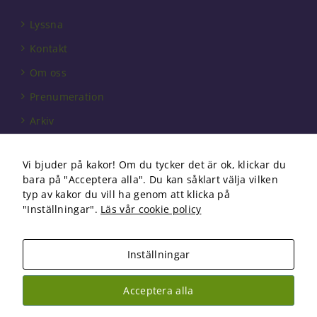
Lyssna
Kontakt
Om oss
Prenumeration
Arkiv
Annonsera
Vi bjuder på kakor! Om du tycker det är ok, klickar du
Förbundet
bara på "Acceptera alla". Du kan såklart välja vilken
Om cookies
typ av kakor du vill ha genom att klicka på
"Inställningar".
Läs vår cookie policy
Inställningar
Copyright 2026 Fysioterapi | All Rights Reserved
Acceptera alla
Facebook
Instagram