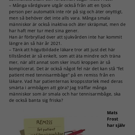
– Många vårdgivare utgår också från att en tjock
person per automatik inte rör på sig och äter onyttigt,
men så behöver det inte alls vara. Många smala
människor är också inaktiva och äter skräpmat, men de
har haft mer tur med sina gener.
Han är förbryllad över att sjukvården inte har kommit
längre än så här år 2021.
– Tänk att högutbildade läkare tror att just det här
tillståndet är så enkelt, som att äta mindre och träna
mer, när allt annat som sker inuti kroppen är så
komplicerat. Det är också något fel när det kan stå ”fet
patient med tennisarmbåge” på en remiss från en
läkare. Vad har patienternas kroppsstorlek med deras
smärta i armbågen att göra? Jag träffar många
människor som är smala och har tennisarmbåge, ska
de också banta sig friska?
Mats
Frost
har själv