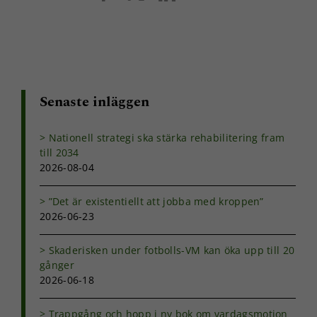
hemsidans
post
funktionalitet
och
uppbyggnad,
baserat på
hur
hemsidan
Senaste inläggen
används.
Nationell strategi ska stärka rehabilitering fram
Upplevelse
till 2034
För att vår
2026-08-04
hemsida ska
prestera så
”Det är existentiellt att jobba med kroppen”
bra som
möjligt under
2026-06-23
ditt besök.
Om du nekar
Skaderisken under fotbolls-VM kan öka upp till 20
de här
gånger
kakorna
2026-06-18
kommer viss
funktionalitet
att försvinna
Trappgång och hopp i ny bok om vardagsmotion