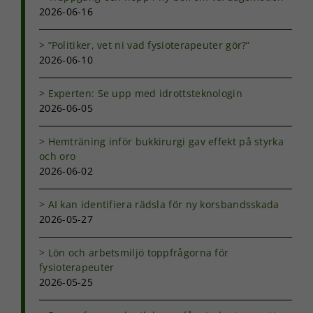
från
2026-06-16
hemsidan.
”Politiker, vet ni vad fysioterapeuter gör?”
2026-06-10
Marknadsföring
Genom att dela
med dig av dina
Experten: Se upp med idrottsteknologin
intressen och ditt
2026-06-05
beteende när du
surfar ökar du
Hemträning inför bukkirurgi gav effekt på styrka
chansen att få se
och oro
personligt
2026-06-02
anpassat innehåll
och erbjudanden.
AI kan identifiera rädsla för ny korsbandsskada
2026-05-27
Lön och arbetsmiljö toppfrågorna för
fysioterapeuter
2026-05-25