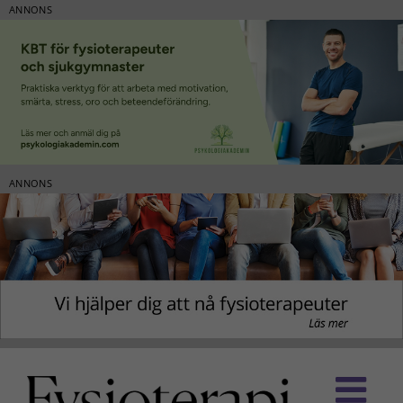
ANNONS
ANNONS
Fortsätt
till
innehållet