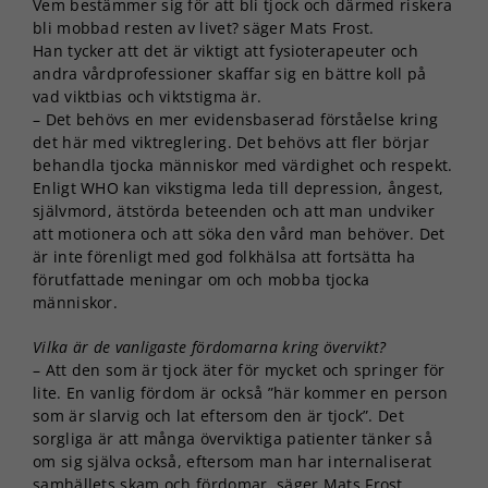
Vem bestämmer sig för att bli tjock och därmed riskera
bli mobbad resten av livet? säger Mats Frost.
Han tycker att det är viktigt att fysioterapeuter och
andra vårdprofessioner skaffar sig en bättre koll på
vad viktbias och viktstigma är.
– Det behövs en mer evidensbaserad förståelse kring
det här med viktreglering. Det behövs att fler börjar
behandla tjocka människor med värdighet och respekt.
Enligt WHO kan vikstigma leda till depression, ångest,
självmord, ätstörda beteenden och att man undviker
att motionera och att söka den vård man behöver. Det
är inte förenligt med god folkhälsa att fortsätta ha
förutfattade meningar om och mobba tjocka
människor.
Vilka är de vanligaste fördomarna kring övervikt?
– Att den som är tjock äter för mycket och springer för
lite. En vanlig fördom är också ”här kommer en person
som är slarvig och lat eftersom den är tjock”. Det
sorgliga är att många överviktiga patienter tänker så
om sig själva också, eftersom man har internaliserat
samhällets skam och fördomar, säger Mats Frost.