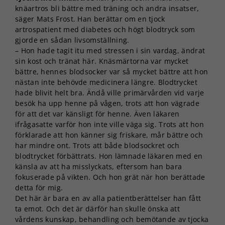
knäartros bli bättre med träning och andra insatser,
säger Mats Frost. Han berättar om en tjock
artrospatient med diabetes och högt blodtryck som
gjorde en sådan livsomställning.
– Hon hade tagit itu med stressen i sin vardag, ändrat
sin kost och tränat här. Knäsmärtorna var mycket
bättre, hennes blodsocker var så mycket bättre att hon
nästan inte behövde medicinera längre. Blodtrycket
hade blivit helt bra. Ändå ville primärvården vid varje
besök ha upp henne på vågen, trots att hon vägrade
för att det var känsligt för henne. Även läkaren
ifrågasatte varför hon inte ville väga sig. Trots att hon
förklarade att hon känner sig friskare, mår bättre och
har mindre ont. Trots att både blodsockret och
blodtrycket förbättrats. Hon lämnade läkaren med en
känsla av att ha misslyckats, eftersom han bara
fokuserade på vikten. Och hon grät när hon berättade
detta för mig.
Det här är bara en av alla patientberättelser han fått
ta emot. Och det är därför han skulle önska att
vårdens kunskap, behandling och bemötande av tjocka