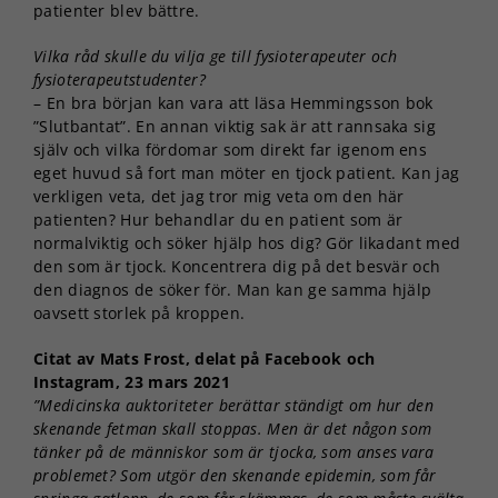
patienter blev bättre.
Vilka råd skulle du vilja ge till fysioterapeuter och
fysioterapeutstudenter?
– En bra början kan vara att läsa Hemmingsson bok
”Slutbantat”. En annan viktig sak är att rannsaka sig
själv och vilka fördomar som direkt far igenom ens
eget huvud så fort man möter en tjock patient. Kan jag
verkligen veta, det jag tror mig veta om den här
patienten? Hur behandlar du en patient som är
normalviktig och söker hjälp hos dig? Gör likadant med
den som är tjock. Koncentrera dig på det besvär och
den diagnos de söker för. Man kan ge samma hjälp
oavsett storlek på kroppen.
Citat av Mats Frost, delat på Facebook och
Instagram, 23 mars 2021
”Medicinska auktoriteter berättar ständigt om hur den
skenande fetman skall stoppas. Men är det någon som
tänker på de människor som är tjocka, som anses vara
problemet? Som utgör den skenande epidemin, som får