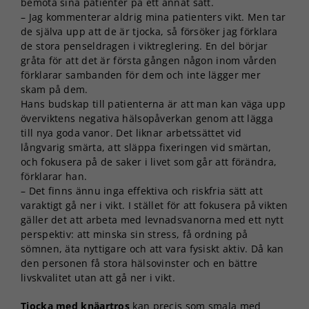
bemöta sina patienter på ett annat sätt.
– Jag kommenterar aldrig mina patienters vikt. Men tar
de själva upp att de är tjocka, så försöker jag förklara
de stora penseldragen i viktreglering. En del börjar
gråta för att det är första gången någon inom vården
förklarar sambanden för dem och inte lägger mer
skam på dem.
Hans budskap till patienterna är att man kan väga upp
överviktens negativa hälsopåverkan genom att lägga
till nya goda vanor. Det liknar arbetssättet vid
långvarig smärta, att släppa fixeringen vid smärtan,
och fokusera på de saker i livet som går att förändra,
förklarar han.
– Det finns ännu inga effektiva och riskfria sätt att
varaktigt gå ner i vikt. I stället för att fokusera på vikten
gäller det att arbeta med levnadsvanorna med ett nytt
perspektiv: att minska sin stress, få ordning på
sömnen, äta nyttigare och att vara fysiskt aktiv. Då kan
den personen få stora hälsovinster och en bättre
livskvalitet utan att gå ner i vikt.
Tjocka med knäartros
kan precis som smala med