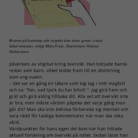
Bristen på kunskap och respekt kan även synas i vissa
läkarremisser, enligt Mats Frost. Illustration: Helena
Halvarsson
påverkats av stigmat kring övervikt. Han började banta
redan som barn, vilket ledde fram till en ätstörning
som ung vuxen.
– Det var en gång en läkare som tog tag i mitt magfett
och sa: ”Fan, vad tjock du har blivit! ”. Jag gick hem och
grät och gick aldrig tillbaka dit. Alla vet att övervikt inte
är bra, men måste vården påpeka det varje gång man
går dit? Man ska inte behöva förbereda sig mentalt och
vara rädd för taskiga kommentarer när man ska söka
vård.
Vändpunkten för hans egen del kom när han hittade
aktuell forskning om övervikt på nätet. Sedan läste han