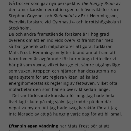
två böcker som gav nya perspektiv:
The Hungry Brain
av
den amerikanske neurobiologen och överviktsforskare
Stephan Guyenet och
Slutbantat
av Erik Hemmingson,
överviktsforskare vid Gymnastik- och idrottshögskolan i
Stockholm.
De och andra framstående forskare är i hög grad
överens om att en individs övervikt främst har med
sårbar genetik och miljöfaktorer att göra, förklarar
Mats Frost. Hemmingson lyfter bland annat fram att
barndomen är avgörande för hur många fettceller vi
bär på som vuxna, vilket kan ge ett sämre utgångsläge
som vuxen. Kroppen och hjärnan har dessutom sina
egna system för att reglera vikten, så kallad
energihomeostatisk reglering av fettväven, vilket ofta
motarbetar den som har en övervikt sedan länge.
– Det var förlösande kunskap för mig. Jag hade hela
livet lagt skuld på mig själv. Jag trodde på den där
negativa myten. Att jag hade svag karaktär för att jag
inte klarade av att gå hungrig varje dag för att bli smal.
Efter sin egen vändning
har Mats Frost börjat att