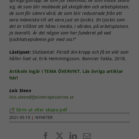
springa gatlopp, de som får skämmas, de som måste svälta
sig, de som blir mobbade på skolgården och arbetsplatsen,
de som får sämre vård, de som blir reducerade från att
vara människa till att vara just en tjockis. En tjockis som
det är tillåtet att håna i media, i vården, på arbetsplatsen,
ja överallt. Är det någon som har funderat på vad
tjockhatsepidemin gör med oss?”
Nödvändiga
Lästipset:
Slutbantat: Förstå din kropp och få en vikt som
Dessa kakor
håller livet ut,
Erik Hemmingsson, Bonnier Fakta, 2018.
går inte att
välja bort. De
Artikeln ingår i TEMA ÖVERVIKT. Läs övriga artiklar
behövs för
här!
att hemsidan
över huvud
Lois Steen
taget ska
fungera.
lois.steen@fysioterapeuterna.se
Skriv ut eller skapa pdf
Statistik
2021-05-19
|
NYHETER
För att vi ska
kunna
Facebook
X
LinkedIn
E-
förbättra