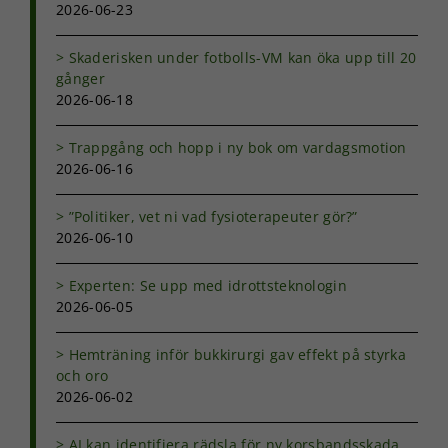
2026-06-23
Skaderisken under fotbolls-VM kan öka upp till 20
gånger
2026-06-18
Trappgång och hopp i ny bok om vardagsmotion
2026-06-16
Nödvändiga
”Politiker, vet ni vad fysioterapeuter gör?”
Dessa kakor
2026-06-10
går inte att
välja bort. De
behövs för
Experten: Se upp med idrottsteknologin
att hemsidan
2026-06-05
över huvud
taget ska
fungera.
Hemträning inför bukkirurgi gav effekt på styrka
och oro
2026-06-02
Statistik
För att vi ska
AI kan identifiera rädsla för ny korsbandsskada