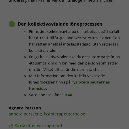
underlag man kan använda i dialogen med sin chef.
Den kollektivavtalade löneprocessen
Finns det kollektivavtal på din arbetsplats? I så fall
har du rätt till årliga löneöversyner/revisioner. Den
här rätten är alltså inte lagstadgad, utan regleras i
kollektivavtalen.
Enligt kollektivavtalen ska du dessutom varje år ha
ett samtal om din lön med den person som sätter
din lön. Vilket oftast är din närmsta chef.
Mer information om den kollektivavtalade
löneprocessen finns på
Fysioterapeuternas
hemsida
.
Saco Lönesök finns
HÄR.
Agneta Persson
agneta.persson@fysioterapeuterna.se
Skriv ut eller skapa pdf