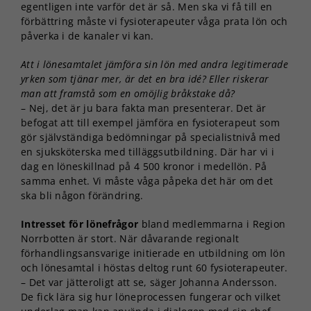
egentligen inte varför det är så. Men ska vi få till en
förbättring måste vi fysioterapeuter våga prata lön och
påverka i de kanaler vi kan.
Att i lönesamtalet jämföra sin lön med andra legitimerade
yrken som tjänar mer, är det en bra idé? Eller riskerar
man att framstå som en omöjlig bråkstake då?
– Nej, det är ju bara fakta man presenterar. Det är
befogat att till exempel jämföra en fysioterapeut som
gör självständiga bedömningar på specialistnivå med
en sjuksköterska med tilläggsutbildning. Där har vi i
dag en löneskillnad på 4 500 kronor i medellön. På
samma enhet. Vi måste våga påpeka det här om det
ska bli någon förändring.
Intresset för lönefrågor
bland medlemmarna i Region
Norrbotten är stort. När dåvarande regionalt
förhandlingsansvarige initierade en utbildning om lön
och lönesamtal i höstas deltog runt 60 fysioterapeuter.
– Det var jätteroligt att se, säger Johanna Andersson.
De fick lära sig hur löneprocessen fungerar och vilket