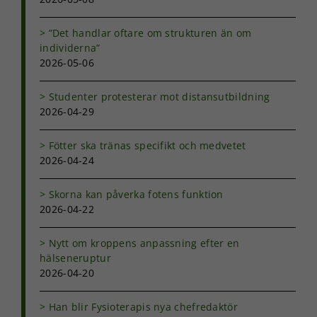
funktionalitet
att försvinna
”Det handlar oftare om strukturen än om
från
individerna”
hemsidan.
2026-05-06
Marknadsföring
Studenter protesterar mot distansutbildning
Genom att dela
2026-04-29
med dig av dina
intressen och ditt
Fötter ska tränas specifikt och medvetet
beteende när du
2026-04-24
surfar ökar du
chansen att få se
personligt
Skorna kan påverka fotens funktion
anpassat innehåll
2026-04-22
och erbjudanden.
Nytt om kroppens anpassning efter en
hälseneruptur
2026-04-20
Han blir Fysioterapis nya chefredaktör