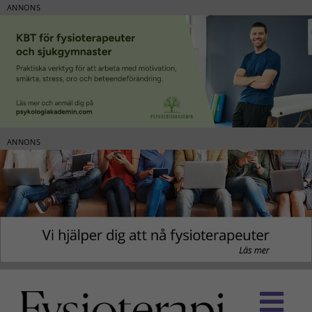
ANNONS
ANNONS
Fortsätt
till
innehållet