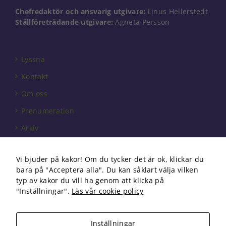
Chefredaktör och ansvarig utgivare:
Linus Hellerstedt
Ställföreträdande utgivare:
Agneta Persson
Lyssna
Kontakt
Om oss
Prenumeration
Arkiv
Annonsera
Vi bjuder på kakor! Om du tycker det är ok, klickar du
Förbundet
bara på "Acceptera alla". Du kan såklart välja vilken
Om cookies
typ av kakor du vill ha genom att klicka på
"Inställningar".
Läs vår cookie policy
Inställningar