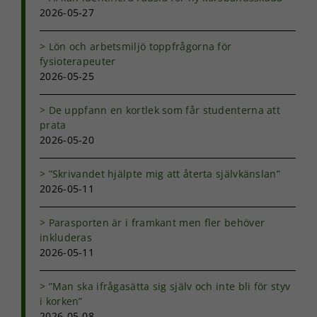
kunna
2026-05-27
förbättra
hemsidans
Lön och arbetsmiljö toppfrågorna för
funktionalitet
fysioterapeuter
och
uppbyggnad,
2026-05-25
baserat på
hur
De uppfann en kortlek som får studenterna att
hemsidan
prata
används.
2026-05-20
”Skrivandet hjälpte mig att återta självkänslan”
Upplevelse
2026-05-11
För att vår
hemsida ska
prestera så
Parasporten är i framkant men fler behöver
bra som
inkluderas
möjligt under
2026-05-11
ditt besök.
Om du nekar
de här
”Man ska ifrågasätta sig själv och inte bli för styv
kakorna
i korken”
kommer viss
2026-05-08