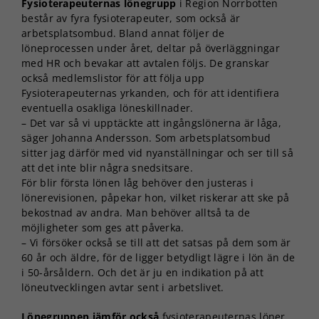
Fysioterapeuternas lönegrupp
i Region Norrbotten
består av fyra fysioterapeuter, som också är
arbetsplatsombud. Bland annat följer de
löneprocessen under året, deltar på överläggningar
med HR och bevakar att avtalen följs. De granskar
också medlemslistor för att följa upp
Fysioterapeuternas yrkanden, och för att identifiera
eventuella osakliga löneskillnader.
– Det var så vi upptäckte att ingångslönerna är låga,
säger Johanna Andersson. Som arbetsplatsombud
sitter jag därför med vid nyanställningar och ser till så
att det inte blir några snedsitsare.
För blir första lönen låg behöver den justeras i
lönerevisionen, påpekar hon, vilket riskerar att ske på
bekostnad av andra. Man behöver alltså ta de
möjligheter som ges att påverka.
– Vi försöker också se till att det satsas på dem som är
60 år och äldre, för de ligger betydligt lägre i lön än de
i 50-årsåldern. Och det är ju en indikation på att
löneutvecklingen avtar sent i arbetslivet.
Lönegruppen jämför också
fysioterapeuternas löner