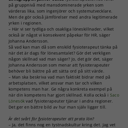
på gruppnivå med mansdominerade yrken som
värderas lika, som ingenjörer och systemutvecklare.
Men de gör också jämförelser med andra legitimerade
yrken i regionen.
– Här vi ser tydliga och osakliga löneskillnader, vilket
också är något vi konsekvent påpekar för HR, säger
Johanna Andersson.
Så vad kan man då som enskild fysioterapeut tänka på
när det är dags för lönesamtalet? Gör det verkligen
någon skillnad vad man säger? Jo, det gör det, säger
Johanna Andersson som menar att fysioterapeuter
behöver bli bättre på att sätta ord på sitt värde.
– Man ska beskriva vad man faktiskt bidrar med på
arbetsplatsen, vilket ansvar man tar och vilken
kompetens man har. Ge några konkreta exempel på
när din kompetens har gjort skillnad. Kolla också i
Saco
Lönesök
vad fysioterapeuter tjänar i andra regioner.
Det ger en bättre bild av hur man själv ligger till.
Är det svårt för fysioterapeuter att prata lön?
– Ja, det finns nog en tystnadskultur kring det. Jag vet