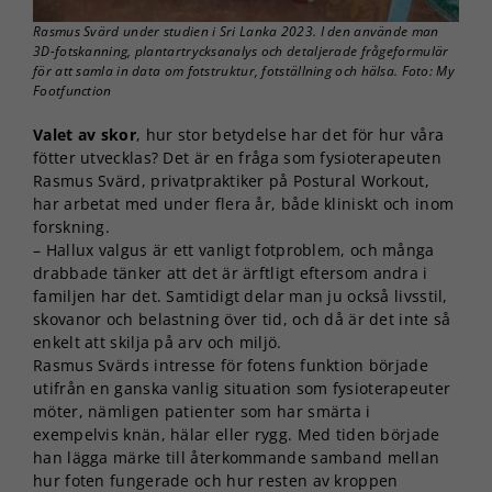
Rasmus Svärd under studien i Sri Lanka 2023. I den använde man
3D-fotskanning, plantartrycksanalys och detaljerade frågeformulär
för att samla in data om fotstruktur, fotställning och hälsa. Foto: My
Footfunction
Valet av skor
, hur stor betydelse har det för hur våra
fötter utvecklas? Det är en fråga som fysioterapeuten
Rasmus Svärd, privatpraktiker på Postural Workout,
har arbetat med under flera år, både kliniskt och inom
forskning.
– Hallux valgus är ett vanligt fotproblem, och många
drabbade tänker att det är ärftligt eftersom andra i
familjen har det. Samtidigt delar man ju också livsstil,
skovanor och belastning över tid, och då är det inte så
enkelt att skilja på arv och miljö.
Rasmus Svärds intresse för fotens funktion började
utifrån en ganska vanlig situation som fysioterapeuter
möter, nämligen patienter som har smärta i
exempelvis knän, hälar eller rygg. Med tiden började
han lägga märke till återkommande samband mellan
hur foten fungerade och hur resten av kroppen