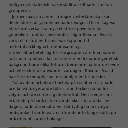
tydliga och statistiskt säkerställda skillnader mellan
grupperna.
– Ju mer man använder trängre västerländska skor,
desto större är graden av hallux valgus. Det vi såg var
att skoval verkar ha mycket större påverkan än
genetiken i det här avseendet, säger Rasmus Svärd,
vars roll i studien främst var kopplad till
metodutveckling och datainsamling.
Under fältarbetet såg forskargruppen återkommande
fall inom familjer, där personer med liknande genetisk
bakgrund hade olika fotform beroende på hur de levde
och vilka skor de använde i vardagen. Rasmus Svärd
har flera exempel, som en familj med tre bröder:
– Två av dem arbetade barfota på risfälten och hade
breda, välfungerande fötter utan tecken på hallux
valgus och de rörde sig obehindrat. Den tredje som
arbetade på bank och använde skor stora delar av
dagen, hade däremot utvecklat tydlig hallux valgus,
nedsjunket framfotvalv och kunde inte längre sitta på
huk utan att ramla bakläges.