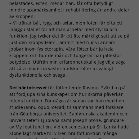
belastades. Foten, menar han, får ofta betydligt
mindre uppmärksamhet i rehabilitering än andra delar
av kroppen.
– Vi tränar bål, rygg och axlar, men foten får ofta ett
inlägg i stället för att man arbetar med styrka och
funktion. Jag tycker det är ett lite märkligt sätt att se på
just den kroppsdelen, jämfört med hur vi annars
jobbar inom fysioterapin. Våra fötter bär ju hela
kroppen, och hur de mår och fungerar har jättestor
betydelse. Utifrån min erfarenhet skulle jag vilja säga
att våra moderna västerländska fötter är väldigt
dysfunktionella och svaga.
Det här intresset
för fötter ledde Rasmus Svärd in på
att fördjupa sina kunskaper om hur skorna påverkar
fotens funktion. För några år sedan var han med i en
studie (ännu opublicerad) tillsammans med forskare
från Göteborgs universitet, Sahlgrenska akademin och
universitetet i Ljublana samt Joseph Stone, grundare
av My foot function. Vid en semester på Sri Lanka hade
Stone lagt märke till vilken bra fotfunktion många