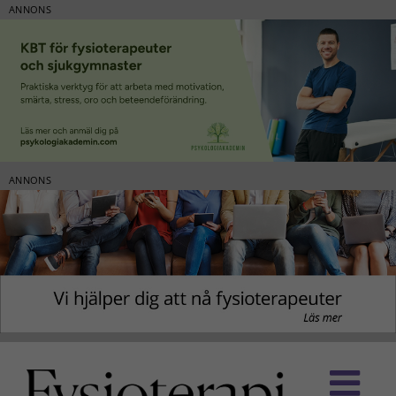
ANNONS
ANNONS
Fortsätt
till
innehållet