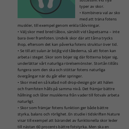
typer av skor.
• Kombinera val av sko
Nödvändiga
med att träna fotens
Dessa kakor
muskler, till exempel genom enkla tåövningar.
går inte att
• Välj skor med bred tåbox, särskilt vid tåspetsarna – inte
välja bort. De
bara över framfoten. Undvik skor där att tårna trycks
behövs för
ihop, eftersom det kan påverka fotens struktur över tid.
att hemsidan
• Se till att sulan är böjlig vid tålederna, så att foten kan
över huvud
taget ska
arbeta i steget. Skor som böjer sig där fötterna böjer sig,
fungera.
underlättar vårt naturliga rörelsemönster. Stortån tillåts
fungera som den ska och stöttar fotens naturliga
övergångar när du går eller springer.
Statistik
• Skor med en så kallad noll drop-design gör att hälen
För att vi ska
och framfoten hålls på samma nivå. Det främjar bättre
kunna
hållning och låter musklerna från vader till fotvalv arbeta
förbättra
naturligt.
hemsidans
• Skor som främjar fotens funktion ger både bättre
funktionalitet
styrka, balans och rörlighet. En studie i tidskriften Nature
och
uppbyggnad,
visar till exempel att bärandet av funktionella skor leder
baserat på
till nästan 60 procents bättre fotstyrka. Men ska en