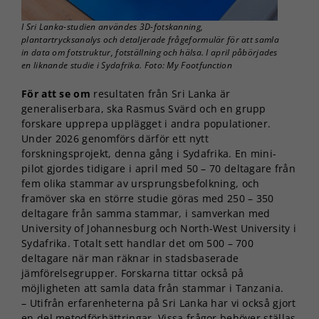
I Sri Lanka-studien användes 3D-fotskanning,
plantartrycksanalys och detaljerade frågeformulär för att samla
in data om fotstruktur, fotställning och hälsa. I april påbörjades
en liknande studie i Sydafrika. Foto: My Footfunction
För att se om
resultaten från Sri Lanka är
generaliserbara, ska Rasmus Svärd och en grupp
forskare upprepa upplägget i andra populationer.
Under 2026 genomförs därför ett nytt
forskningsprojekt, denna gång i Sydafrika. En mini-
pilot gjordes tidigare i april med 50 – 70 deltagare från
fem olika stammar av ursprungsbefolkning, och
framöver ska en större studie göras med 250 – 350
deltagare från samma stammar, i samverkan med
University of Johannesburg och North-West University i
Sydafrika. Totalt sett handlar det om 500 – 700
deltagare när man räknar in stadsbaserade
jämförelsegrupper. Forskarna tittar också på
möjligheten att samla data från stammar i Tanzania.
– Utifrån erfarenheterna på Sri Lanka har vi också gjort
en del metodförbättringar. Vissa frågor behöver ställas