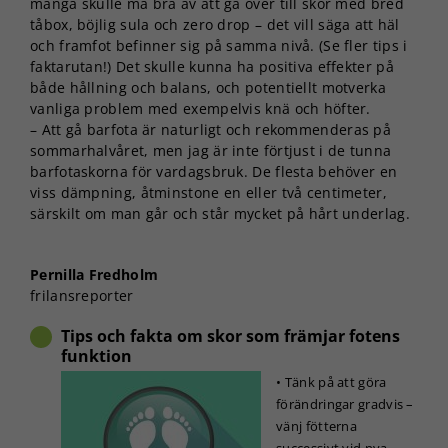
många skulle må bra av att gå över till skor med bred
tåbox, böjlig sula och zero drop – det vill säga att häl
och framfot befinner sig på samma nivå. (Se fler tips i
faktarutan!) Det skulle kunna ha positiva effekter på
både hållning och balans, och potentiellt motverka
vanliga problem med exempelvis knä och höfter.
– Att gå barfota är naturligt och rekommenderas på
sommarhalvåret, men jag är inte förtjust i de tunna
barfotaskorna för vardagsbruk. De flesta behöver en
viss dämpning, åtminstone en eller två centimeter,
särskilt om man går och står mycket på hårt underlag.
Pernilla Fredholm
frilansreporter
Tips och fakta om skor som främjar fotens
funktion
• Tänk på att göra
förändringar gradvis –
vänj fötterna
successivt vid nya