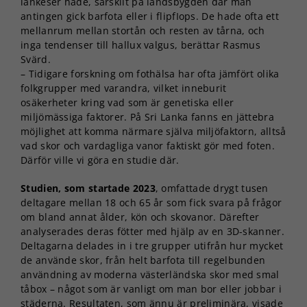
lankeser hade, särskilt på landsbygden där man
antingen gick barfota eller i flipfIops. De hade ofta ett
mellanrum mellan stortån och resten av tårna, och
inga tendenser till hallux valgus, berättar Rasmus
Svärd.
– Tidigare forskning om fothälsa har ofta jämfört olika
folkgrupper med varandra, vilket inneburit
osäkerheter kring vad som är genetiska eller
miljömässiga faktorer. På Sri Lanka fanns en jättebra
möjlighet att komma närmare själva miljöfaktorn, alltså
vad skor och vardagliga vanor faktiskt gör med foten.
Därför ville vi göra en studie där.
Studien, som startade 2023
, omfattade drygt tusen
deltagare mellan 18 och 65 år som fick svara på frågor
om bland annat ålder, kön och skovanor. Därefter
analyserades deras fötter med hjälp av en 3D-skanner.
Deltagarna delades in i tre grupper utifrån hur mycket
de använde skor, från helt barfota till regelbunden
användning av moderna västerländska skor med smal
tåbox – något som är vanligt om man bor eller jobbar i
städerna. Resultaten, som ännu är preliminära, visade