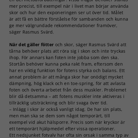
mer precist, till exempel när i livet man börjar använda
skor och hur den exponeringen ser ut över tid. Målet
är att få en bättre förståelse för sambanden och kunna
ge mer välgrundade rekommendationer framöver,
säger Rasmus Svärd.
När det gäller fötter
och skor, säger Rasmus Svärd att
tårna behöver plats att röra sig i skon och inte tryckas
ihop. För annars kan foten inte jobba som den ska.
Stortån behöver kunna peka rakt fram, eftersom den
har en viktig funktion för fotens styrka och balans. Ett
annat problem är att många skor har onödigt mycket
dämpning, hög klack och en toe-spring, för att avlasta
foten och överta arbetet från dess muskler. Problemet
blir då detsamma – att fotens muskler inte aktiveras i
tillräcklig utsträckning och blir svaga över tid.
– Inlägg i skor är också vanligt idag. De har sin plats,
men man ska se dem som något temporärt, till
exempel vid akut hälsporre. Precis som när kryckor är
ett temporärt hjälpmedel efter vissa operationer.
Ett nedsjunket fotvalv har ofta sin orsak i samma typ av