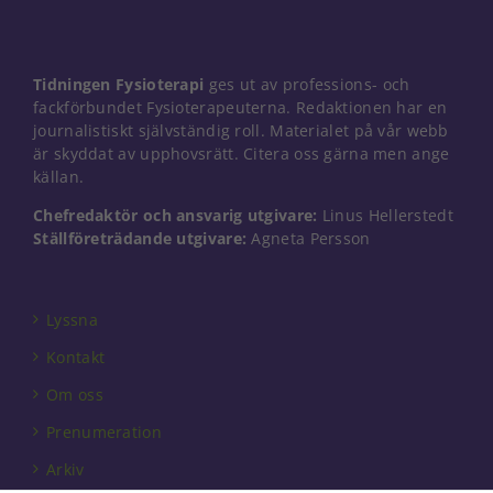
Tidningen Fysioterapi
ges ut av professions- och
fackförbundet Fysioterapeuterna. Redaktionen har en
journalistiskt självständig roll. Materialet på vår webb
är skyddat av upphovsrätt. Citera oss gärna men ange
källan.
Chefredaktör och ansvarig utgivare:
Linus Hellerstedt
Ställföreträdande utgivare:
Agneta Persson
Lyssna
Kontakt
Om oss
Prenumeration
Arkiv