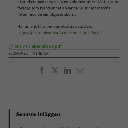
• I studien medverkade även Volumental, ett KTH-startat
Genom att dela
företag som bland annat använder AI för att matcha
med dig av dina
fötter med de lämpligaste skorna.
intressen och ditt
beteende när du
Här är länk till ännu opublicerade studien:
surfar ökar du
chansen att få se
https://posturalworkout.com/the-shoe-effect/
personligt
anpassat innehåll
Skriv ut eller skapa pdf
och erbjudanden.
2026-04-22
|
NYHETER
Facebook
X
LinkedIn
E-
post
Senaste inläggen