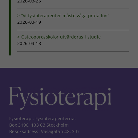
2026-03-25
ditt besök.
Om du nekar
”Vi fysioterapeuter måste våga prata lön”
de här
kakorna
2026-03-19
kommer viss
funktionalitet
Osteoporosskolor utvärderas i studie
att försvinna
2026-03-18
från
hemsidan.
Marknadsföring
Genom att dela
med dig av dina
intressen och ditt
beteende när du
surfar ökar du
chansen att få se
personligt
Fysioterapi, Fysioterapeuterna,
anpassat innehåll
och erbjudanden.
Box 3196, 103 63 Stockholm
Besöksadress: Vasagatan 48, 3 tr