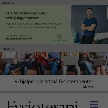
ANNONS
ANNONS
Fortsätt
till
innehållet