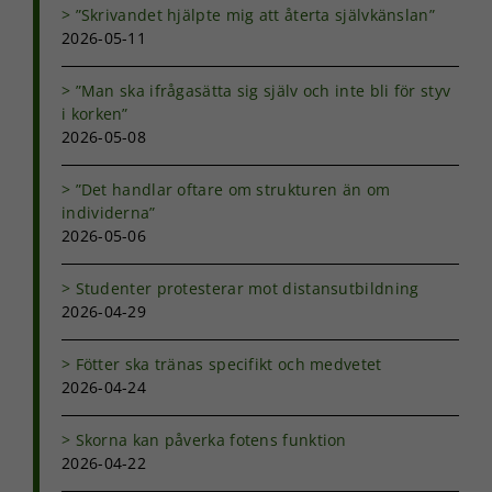
”Skrivandet hjälpte mig att återta självkänslan”
2026-05-11
”Man ska ifrågasätta sig själv och inte bli för styv
i korken”
2026-05-08
”Det handlar oftare om strukturen än om
individerna”
2026-05-06
Studenter protesterar mot distansutbildning
2026-04-29
Nödvändiga
Dessa kakor
Fötter ska tränas specifikt och medvetet
går inte att
2026-04-24
välja bort. De
behövs för
att hemsidan
Skorna kan påverka fotens funktion
över huvud
2026-04-22
taget ska