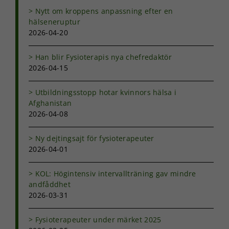
fungera.
Nytt om kroppens anpassning efter en
hälseneruptur
2026-04-20
Statistik
För att vi ska
kunna
Han blir Fysioterapis nya chefredaktör
förbättra
2026-04-15
hemsidans
funktionalitet
Utbildningsstopp hotar kvinnors hälsa i
och
Afghanistan
uppbyggnad,
baserat på
2026-04-08
hur
hemsidan
Ny dejtingsajt för fysioterapeuter
används.
2026-04-01
KOL: Högintensiv intervallträning gav mindre
Upplevelse
andfåddhet
För att vår
2026-03-31
hemsida ska
prestera så
bra som
Fysioterapeuter under märket 2025
möjligt under